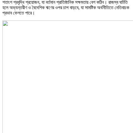
শতাংশ প্রবৃদ্ধি প্রয়োজন, যা বর্তমান প্রাতিষ্ঠানিক সক্ষমতায় বেশ কঠিন। রাজস্ব ঘাটতি
হলে অভ্যন্তরীণ ও বৈদেশিক ঋণের ওপর চাপ বাড়বে, যা সামষ্টিক অর্থনীতিতে নেতিবাচক
প্রভাব ফেলতে পারে।