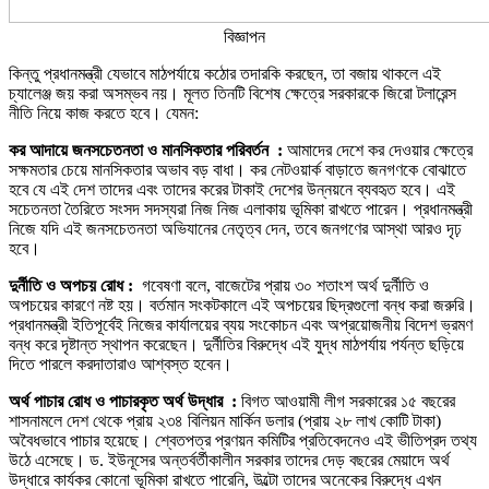
বিজ্ঞাপন
কিন্তু প্রধানমন্ত্রী যেভাবে মাঠপর্যায়ে কঠোর তদারকি করছেন, তা বজায় থাকলে এই
চ্যালেঞ্জ জয় করা অসম্ভব নয়। মূলত তিনটি বিশেষ ক্ষেত্রে সরকারকে জিরো টলারেন্স
নীতি নিয়ে কাজ করতে হবে। যেমন:
কর আদায়ে জনসচেতনতা ও মানসিকতার পরিবর্তন :
আমাদের দেশে কর দেওয়ার ক্ষেত্রে
সক্ষমতার চেয়ে মানসিকতার অভাব বড় বাধা। কর নেটওয়ার্ক বাড়াতে জনগণকে বোঝাতে
হবে যে এই দেশ তাদের এবং তাদের করের টাকাই দেশের উন্নয়নে ব্যবহৃত হবে। এই
সচেতনতা তৈরিতে সংসদ সদস্যরা নিজ নিজ এলাকায় ভূমিকা রাখতে পারেন। প্রধানমন্ত্রী
নিজে যদি এই জনসচেতনতা অভিযানের নেতৃত্ব দেন, তবে জনগণের আস্থা আরও দৃঢ়
হবে।
দুর্নীতি ও অপচয় রোধ :
গবেষণা বলে, বাজেটের প্রায় ৩০ শতাংশ অর্থ দুর্নীতি ও
অপচয়ের কারণে নষ্ট হয়। বর্তমান সংকটকালে এই অপচয়ের ছিদ্রগুলো বন্ধ করা জরুরি।
প্রধানমন্ত্রী ইতিপূর্বেই নিজের কার্যালয়ের ব্যয় সংকোচন এবং অপ্রয়োজনীয় বিদেশ ভ্রমণ
বন্ধ করে দৃষ্টান্ত স্থাপন করেছেন। দুর্নীতির বিরুদ্ধে এই যুদ্ধ মাঠপর্যায় পর্যন্ত ছড়িয়ে
দিতে পারলে করদাতারাও আশ্বস্ত হবেন।
অর্থ পাচার রোধ ও পাচারকৃত অর্থ উদ্ধার :
বিগত আওয়ামী লীগ সরকারের ১৫ বছরের
শাসনামলে দেশ থেকে প্রায় ২৩৪ বিলিয়ন মার্কিন ডলার (প্রায় ২৮ লাখ কোটি টাকা)
অবৈধভাবে পাচার হয়েছে। শ্বেতপত্র প্রণয়ন কমিটির প্রতিবেদনেও এই ভীতিপ্রদ তথ্য
উঠে এসেছে। ড. ইউনূসের অন্তর্বর্তীকালীন সরকার তাদের দেড় বছরের মেয়াদে অর্থ
উদ্ধারে কার্যকর কোনো ভূমিকা রাখতে পারেনি, উল্টো তাদের অনেকের বিরুদ্ধে এখন