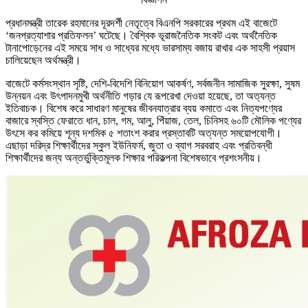
প্রধানমন্ত্রী তারেক রহমানের দূরদর্শী নেতৃত্বে বিএনপি সরকারের প্রথম এই বাজেটে
‘জনপ্রত্যাশার প্রতিফলন’ ঘটেছে। বৈশ্বিক ভূরাজনৈতিক সংকট এবং অর্থনৈতিক
টানাপোড়েনের এই সময়ে সাধ ও সাধ্যের মধ্যে ভারসাম্য বজায় রাখার এক সাহসী প্রয়াস
চালিয়েছেন অর্থমন্ত্রী।
বাজেটে কর্মসংস্থান সৃষ্টি, দেশি-বিদেশি বিনিয়োগ আকর্ষণ, সর্বজনীন সামাজিক সুরক্ষা, সুষম
উন্নয়ন এবং উৎপাদনমুখী অর্থনীতি গড়ার যে রূপরেখা দেওয়া হয়েছে, তা অত্যন্ত
ইতিবাচক। বিশেষ করে সাধারণ মানুষের জীবনযাত্রার ব্যয় কমাতে এবং নিত্যপণ্যের
বাজারে স্বস্তি ফেরাতে ধান, চাল, গম, আলু, পিঁয়াজ, তেল, চিনিসহ ৬০টি মৌলিক পণ্যের
উৎসে কর কমিয়ে শূন্য দশমিক ৫ শতাংশ করার প্রস্তাবটি অত্যন্ত সময়োপযোগী।
এছাড়া দরিদ্র শিক্ষার্থীদের স্কুল ইউনিফর্ম, জুতা ও ব্যাগ সরবরাহ এবং প্রতিবন্ধী
শিক্ষার্থীদের জন্য অন্তর্ভুক্তিমূলক শিক্ষার পরিকল্পনা বিশেষভাবে প্রশংসনীয়।