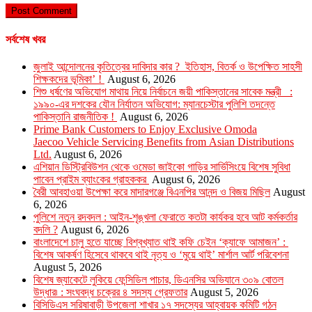
সর্বশেষ খবর
জুলাই আন্দোলনের কৃতিত্বের দাবিদার কার ? ইতিহাস, বিতর্ক ও উপেক্ষিত সাহসী
শিক্ষকদের ভূমিকা’ !
August 6, 2026
শিশু ধর্ষণের অভিযোগ মাথায় নিয়ে নির্বাচনে জয়ী পাকিস্তানের সাবেক মন্ত্রী :
১৯৯০-এর দশকের যৌন নির্যাতন অভিযোগ: ম্যানচেস্টার পুলিশি তদন্তে
পাকিস্তানি রাজনীতিক !
August 6, 2026
Prime Bank Customers to Enjoy Exclusive Omoda
Jaecoo Vehicle Servicing Benefits from Asian Distributions
Ltd.
August 6, 2026
এশিয়ান ডিস্ট্রিবিউশন থেকে ওমেডা জাইকো গাড়ির সার্ভিসিংয়ে বিশেষ সুবিধা
পাবেন প্রাইম ব্যাংকের গ্রাহককর
August 6, 2026
বৈরী আবহাওয়া উপেক্ষা করে মাদারগঞ্জে বিএনপির আনন্দ ও বিজয় মিছিল
August
6, 2026
পুলিশে নতুন রদবদল : আইন-শৃঙ্খলা ফেরাতে কতটা কার্যকর হবে আট কর্মকর্তার
বদলি ?
August 6, 2026
​​বাংলাদেশে চালু হতে যাচ্ছে বিশ্বখ্যাত থাই কফি চেইন ‘ক্যাফে আমাজন’ :
বিশেষ আকর্ষণ হিসেবে থাকবে থাই নৃত্য ও ‘মুয়ে থাই’ মার্শাল আর্ট পরিবেশনা
August 5, 2026
বিশেষ জ্যাকেটে লুকিয়ে ফেন্সিডিল পাচার, ডিএনসির অভিযানে ৩০৯ বোতল
উদ্ধার৷ : সংঘবদ্ধ চক্রের ৪ সদস্য গ্রেফতার
August 5, 2026
বিসিডিএস সরিষাবাড়ী উপজেলা শাখার ১৭ সদস্যের আহ্বায়ক কমিটি গঠন