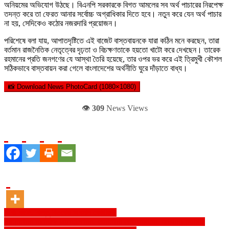
অনিয়মের অভিযোগ উঠছে। বিএনপি সরকারকে বিগত আমলের সব অর্থ পাচারের নিরপেক্ষ
তদন্ত করে তা ফেরত আনার সর্বোচ্চ অগ্রাধিকার দিতে হবে। নতুন করে যেন অর্থ পাচার
না হয়, সেদিকেও কঠোর নজরদারি প্রয়োজন।
পরিশেষে বলা যায়, আপাতদৃষ্টিতে এই বাজেট বাস্তবায়নকে যারা কঠিন মনে করছেন, তারা
বর্তমান রাজনৈতিক নেতৃত্বের দৃঢ়তা ও বিচক্ষণতাকে হয়তো খাটো করে দেখছেন। তারেক
রহমানের প্রতি জনগণের যে আস্থা তৈরি হয়েছে, তার ওপর ভর করে এই ত্রিমুখী কৌশল
সঠিকভাবে বাস্তবায়ন করা গেলে বাংলাদেশের অর্থনীতি ঘুরে দাঁড়াতে বাধ্য।
📸 Download News PhotoCard (1080×1080)
👁️
309
News Views
Post
ডিজি বদলি, কিন্তু বিতর্কের অবসান কোথায় ?
Stopping money laundering, curbing corruption, raising public
navigation