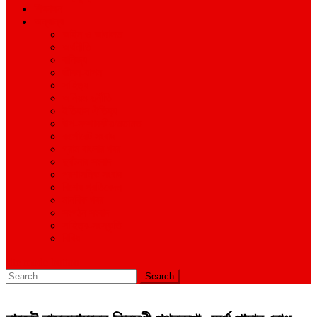
শিক্ষাঙ্গন
অন্যান্য
আইন ও আদালত
অর্থনীতি
বানিজ্য
জীবন-যাপন
সাহিত্য
অনিয়ম-দুর্নীতি
ইতিহাস ঐতিহ্য
উপ-সম্পাদকীয়/মতামত
কর্পোরেট সংবাদ
গ্রাম বাংলার খবর
দুর্ঘটনার সংবাদ
প্রশাসনিক সংবাদ
বিশেষ প্রতিবেদন
মানবিক খবর
সংগঠন সংবাদ
সাহিত্য-সংস্কৃতি
বিবিধ
site mode button
Search
for: