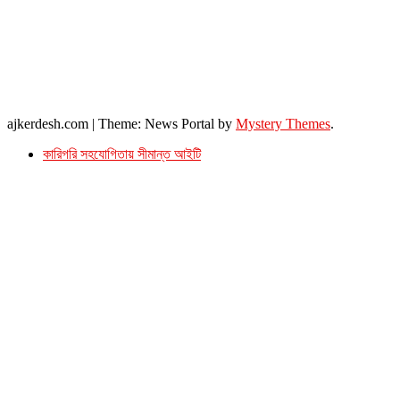
২৬ বঙ্গবন্ধু অ্যাভিনিউ
ব্যাভিলন সেন্টার (৩য় তলা),ঢাকা ১০০০।
ফোনঃ ০১৭১৫৮৮০২৭৭
সম্পাদক ইমেইল : arbadshah12@gmail.com
arbadshah1975@gmail.com
ইমেইল : ajkerdeshnews@gmail.com
© সর্বস্বত্ব সংরক্ষিত। এই ওয়েবসাইটের কোন লেখা, ছবি, ভিডিও অনুমতি ছাড়া ব্যবহার বেআইনি ।
ajkerdesh.com
|
Theme: News Portal by
Mystery Themes
.
কারিগরি সহযোগিতায় সীমান্ত আইটি