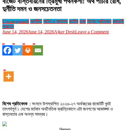
বাজেট বাস্তবায়নের ত্রিমুখী পথনকশা: অর্থ পাচার রোধ,
দুর্নীতি দমন ও জনসচেতনতা
Uncategorized
অর্থনীতি
আইন ও আদালত
জাতীয়
ঢাকা
বিশেষ প্রতিবেদন
রাজধানী
সারাদেশ
on
June 14, 2026
June 14, 2026
Ajker Desh
Leave a Comment
বাজেট
বাস্তবায়নের
ত্রিমুখী
পথনকশা:
অর্থ
পাচার
রোধ,
দুর্নীতি
দমন
ও
জনসচেতনতা
বিশেষ প্রতিবেদক
: সংসদে উপস্থাপিত ২০২৬-২৭ অর্থবছরের বাজেটটি খুবই
তাৎপর্যপূর্ন। দেশের বর্তমান অর্থনৈতিক ক্রান্তিকালে এটা জনগণের আকাঙ্ক্ষা ও
বাস্তবতার এক অনন্য সমন্বয়।
বিজ্ঞাপন