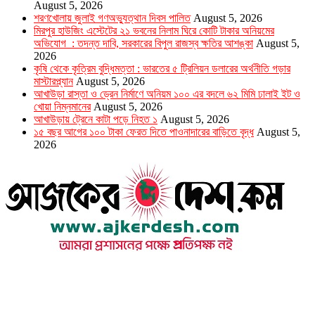
August 5, 2026
শরণখোলায় জুলাই গণঅভ্যুত্থান দিবস পালিত
August 5, 2026
মিরপুর হাউজিং এস্টেটের ২১ ভবনের নিলাম ঘিরে কোটি টাকার অনিয়মের
অভিযোগ : তদন্ত দাবি, সরকারের বিপুল রাজস্ব ক্ষতির আশঙ্কা
August 5,
2026
কৃষি থেকে কৃত্রিম বুদ্ধিমত্তা : ভারতের ৫ ট্রিলিয়ন ডলারের অর্থনীতি গড়ার
মাস্টারপ্ল্যান
August 5, 2026
আখাউড়া রাস্তা ও ড্রেন নির্মাণে অনিয়ম ১০০ এর বদলে ৬২ মিমি ঢালাই ইট ও
খোয়া নিম্নমানের
August 5, 2026
আখাউড়ায় ট্রেনে কাটা পড়ে নিহত ১
August 5, 2026
১৫ বছর আগের ১০০ টাকা ফেরত দিতে পাওনাদারের বাড়িতে বৃদ্ধ
August 5,
2026
উপদেষ্টা সম্পাদক : খন্দকার আমিনুর রহমান
সম্পাদক ও প্রকাশক : আমিনুর রহমান বাদশাহ
আইন উপদেষ্টা : এস. এম. দৌলত -ই-খুদা
এ্যাডভোকেট বাংলাদেশ সুপ্রিম কোর্ট।
সম্পাদকীয় ও বাণিজ্যিক কার্যালয়