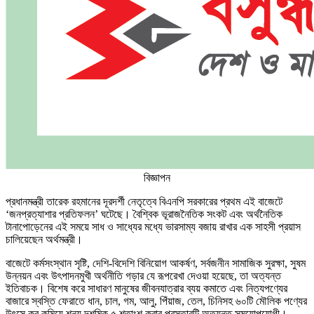
বিজ্ঞাপন
প্রধানমন্ত্রী তারেক রহমানের দূরদর্শী নেতৃত্বে বিএনপি সরকারের প্রথম এই বাজেটে
‘জনপ্রত্যাশার প্রতিফলন’ ঘটেছে। বৈশ্বিক ভূরাজনৈতিক সংকট এবং অর্থনৈতিক
টানাপোড়েনের এই সময়ে সাধ ও সাধ্যের মধ্যে ভারসাম্য বজায় রাখার এক সাহসী প্রয়াস
চালিয়েছেন অর্থমন্ত্রী।
বাজেটে কর্মসংস্থান সৃষ্টি, দেশি-বিদেশি বিনিয়োগ আকর্ষণ, সর্বজনীন সামাজিক সুরক্ষা, সুষম
উন্নয়ন এবং উৎপাদনমুখী অর্থনীতি গড়ার যে রূপরেখা দেওয়া হয়েছে, তা অত্যন্ত
ইতিবাচক। বিশেষ করে সাধারণ মানুষের জীবনযাত্রার ব্যয় কমাতে এবং নিত্যপণ্যের
বাজারে স্বস্তি ফেরাতে ধান, চাল, গম, আলু, পিঁয়াজ, তেল, চিনিসহ ৬০টি মৌলিক পণ্যের
উৎসে কর কমিয়ে শূন্য দশমিক ৫ শতাংশ করার প্রস্তাবটি অত্যন্ত সময়োপযোগী।