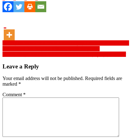
Post
১০ম গ্রেডের কর্মকর্তা থেকে শতকোটি টাকার সাম্রাজ্য ! রাজউকের ইমারত পরিদর্শক
মনিরুজ্জামানকে ঘিরে বিস্ফোরক অভিযোগ, দুদকের তদন্ত শুরু !
navigation
শীতাতপ নিয়ন্ত্রিত কক্ষ থেকে মাঠপর্যায়ে: তারেক রহমানের তৃণমূলকেন্দ্রিক রাজনীতি
Leave a Reply
Your email address will not be published.
Required fields are
marked
*
Comment
*