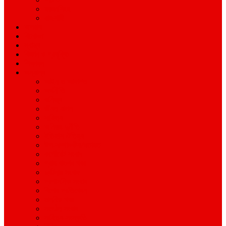
ময়মনসিংহ
রাজশাহী
অপরাধ
বিনোদন
স্বাস্থ্য
বিজ্ঞান ও প্রযুক্তি
শিক্ষাঙ্গন
অন্যান্য
আইন ও আদালত
অর্থনীতি
বানিজ্য
জীবন-যাপন
সাহিত্য
অনিয়ম-দুর্নীতি
ইতিহাস ঐতিহ্য
উপ-সম্পাদকীয়/মতামত
কর্পোরেট সংবাদ
গ্রাম বাংলার খবর
দুর্ঘটনার সংবাদ
প্রশাসনিক সংবাদ
বিশেষ প্রতিবেদন
মানবিক খবর
সংগঠন সংবাদ
সাহিত্য-সংস্কৃতি