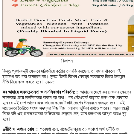
বিজ্ঞাপন
কিন্তু প্রধানমন্ত্রী যেভাবে মাঠপর্যায়ে কঠোর তদারকি করছেন, তা বজায় থাকলে এই
চ্যালেঞ্জ জয় করা অসম্ভব নয়। মূলত তিনটি বিশেষ ক্ষেত্রে সরকারকে জিরো টলারেন্স
নীতি নিয়ে কাজ করতে হবে। যেমন:
কর আদায়ে জনসচেতনতা ও মানসিকতার পরিবর্তন: :
আমাদের দেশে কর দেওয়ার ক্ষেত্রে
সক্ষমতার চেয়ে মানসিকতার অভাব বড় বাধা। কর নেটওয়ার্ক বাড়াতে জনগণকে বোঝাতে
হবে যে এই দেশ তাদের এবং তাদের করের টাকাই দেশের উন্নয়নে ব্যবহৃত হবে। এই
সচেতনতা তৈরিতে সংসদ সদস্যরা নিজ নিজ এলাকায় ভূমিকা রাখতে পারেন। প্রধানমন্ত্রী
নিজে যদি এই জনসচেতনতা অভিযানের নেতৃত্ব দেন, তবে জনগণের আস্থা আরও দৃঢ়
হবে।
দুর্নীতি ও অপচয় রোধ :
গবেষণা বলে, বাজেটের প্রায় ৩০ শতাংশ অর্থ দুর্নীতি ও