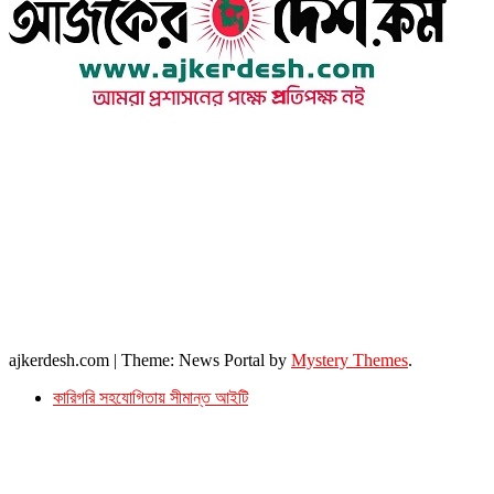
উপদেষ্টা সম্পাদক : খন্দকার আমিনুর রহমান
সম্পাদক ও প্রকাশক : আমিনুর রহমান বাদশাহ
আইন উপদেষ্টা : এস. এম. দৌলত -ই-খুদা
এ্যাডভোকেট বাংলাদেশ সুপ্রিম কোর্ট।
সম্পাদকীয় ও বাণিজ্যিক কার্যালয়
২৬ বঙ্গবন্ধু অ্যাভিনিউ
ব্যাভিলন সেন্টার (৩য় তলা),ঢাকা ১০০০।
ফোনঃ ০১৭১৫৮৮০২৭৭
সম্পাদক ইমেইল : arbadshah12@gmail.com
arbadshah1975@gmail.com
ইমেইল : ajkerdeshnews@gmail.com
© সর্বস্বত্ব সংরক্ষিত। এই ওয়েবসাইটের কোন লেখা, ছবি, ভিডিও অনুমতি ছাড়া ব্যবহার বেআইনি ।
ajkerdesh.com
|
Theme: News Portal by
Mystery Themes
.
কারিগরি সহযোগিতায় সীমান্ত আইটি