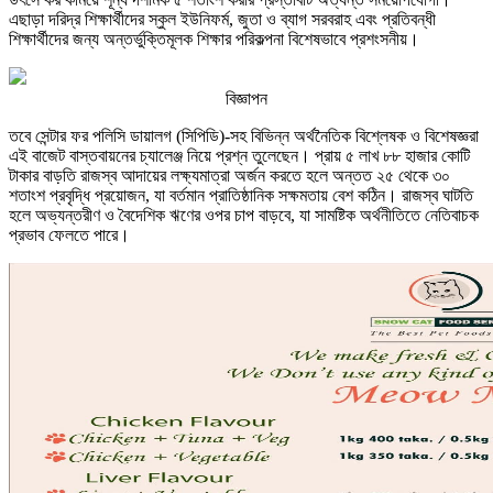
এছাড়া দরিদ্র শিক্ষার্থীদের স্কুল ইউনিফর্ম, জুতা ও ব্যাগ সরবরাহ এবং প্রতিবন্ধী
শিক্ষার্থীদের জন্য অন্তর্ভুক্তিমূলক শিক্ষার পরিকল্পনা বিশেষভাবে প্রশংসনীয়।
বিজ্ঞাপন
তবে সেন্টার ফর পলিসি ডায়ালগ (সিপিডি)-সহ বিভিন্ন অর্থনৈতিক বিশ্লেষক ও বিশেষজ্ঞরা
এই বাজেট বাস্তবায়নের চ্যালেঞ্জ নিয়ে প্রশ্ন তুলেছেন। প্রায় ৫ লাখ ৮৮ হাজার কোটি
টাকার বাড়তি রাজস্ব আদায়ের লক্ষ্যমাত্রা অর্জন করতে হলে অন্তত ২৫ থেকে ৩০
শতাংশ প্রবৃদ্ধি প্রয়োজন, যা বর্তমান প্রাতিষ্ঠানিক সক্ষমতায় বেশ কঠিন। রাজস্ব ঘাটতি
হলে অভ্যন্তরীণ ও বৈদেশিক ঋণের ওপর চাপ বাড়বে, যা সামষ্টিক অর্থনীতিতে নেতিবাচক
প্রভাব ফেলতে পারে।