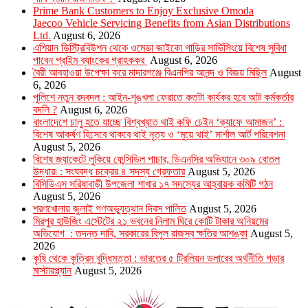
Prime Bank Customers to Enjoy Exclusive Omoda
Jaecoo Vehicle Servicing Benefits from Asian Distributions
Ltd.
August 6, 2026
এশিয়ান ডিস্ট্রিবিউশন থেকে ওমেডা জাইকো গাড়ির সার্ভিসিংয়ে বিশেষ সুবিধা
পাবেন প্রাইম ব্যাংকের গ্রাহককর
August 6, 2026
বৈরী আবহাওয়া উপেক্ষা করে মাদারগঞ্জে বিএনপির আনন্দ ও বিজয় মিছিল
August
6, 2026
পুলিশে নতুন রদবদল : আইন-শৃঙ্খলা ফেরাতে কতটা কার্যকর হবে আট কর্মকর্তার
বদলি ?
August 6, 2026
​​বাংলাদেশে চালু হতে যাচ্ছে বিশ্বখ্যাত থাই কফি চেইন ‘ক্যাফে আমাজন’ :
বিশেষ আকর্ষণ হিসেবে থাকবে থাই নৃত্য ও ‘মুয়ে থাই’ মার্শাল আর্ট পরিবেশনা
August 5, 2026
বিশেষ জ্যাকেটে লুকিয়ে ফেন্সিডিল পাচার, ডিএনসির অভিযানে ৩০৯ বোতল
উদ্ধার৷ : সংঘবদ্ধ চক্রের ৪ সদস্য গ্রেফতার
August 5, 2026
বিসিডিএস সরিষাবাড়ী উপজেলা শাখার ১৭ সদস্যের আহ্বায়ক কমিটি গঠন
August 5, 2026
শরণখোলায় জুলাই গণঅভ্যুত্থান দিবস পালিত
August 5, 2026
মিরপুর হাউজিং এস্টেটের ২১ ভবনের নিলাম ঘিরে কোটি টাকার অনিয়মের
অভিযোগ : তদন্ত দাবি, সরকারের বিপুল রাজস্ব ক্ষতির আশঙ্কা
August 5,
2026
কৃষি থেকে কৃত্রিম বুদ্ধিমত্তা : ভারতের ৫ ট্রিলিয়ন ডলারের অর্থনীতি গড়ার
মাস্টারপ্ল্যান
August 5, 2026