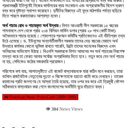
অপচয়ের কারণে নষ্ট হয়। বর্তমান সংকটকালে এই অপচয়ের ছিদ্রগুলো বন্ধ করা জরুরি।
প্রধানমন্ত্রী ইতিপূর্বেই নিজের কার্যালয়ের ব্যয় সংকোচন এবং অপ্রয়োজনীয় বিদেশ ভ্রমণ
বন্ধ করে দৃষ্টান্ত স্থাপন করেছেন। দুর্নীতির বিরুদ্ধে এই যুদ্ধ মাঠপর্যায় পর্যন্ত ছড়িয়ে
দিতে পারলে করদাতারাও আশ্বস্ত হবেন।
অর্থ পাচার রোধ ও পাচারকৃত অর্থ উদ্ধার :
বিগত আওয়ামী লীগ সরকারের ১৫ বছরের
শাসনামলে দেশ থেকে প্রায় ২৩৪ বিলিয়ন মার্কিন ডলার (প্রায় ২৮ লাখ কোটি টাকা)
অবৈধভাবে পাচার হয়েছে। শ্বেতপত্র প্রণয়ন কমিটির প্রতিবেদনেও এই ভীতিপ্রদ তথ্য
উঠে এসেছে। ড. ইউনূসের অন্তর্বর্তীকালীন সরকার তাদের দেড় বছরের মেয়াদে অর্থ
উদ্ধারে কার্যকর কোনো ভূমিকা রাখতে পারেনি, উল্টো তাদের অনেকের বিরুদ্ধে এখন
অনিয়মের অভিযোগ উঠছে। বিএনপি সরকারকে বিগত আমলের সব অর্থ পাচারের নিরপেক্ষ
তদন্ত করে তা ফেরত আনার সর্বোচ্চ অগ্রাধিকার দিতে হবে। নতুন করে যেন অর্থ পাচার
না হয়, সেদিকেও কঠোর নজরদারি প্রয়োজন।
পরিশেষে বলা যায়, আপাতদৃষ্টিতে এই বাজেট বাস্তবায়নকে যারা কঠিন মনে করছেন, তারা
বর্তমান রাজনৈতিক নেতৃত্বের দৃঢ়তা ও বিচক্ষণতাকে হয়তো খাটো করে দেখছেন। তারেক
রহমানের প্রতি জনগণের যে আস্থা তৈরি হয়েছে, তার ওপর ভর করে এই ত্রিমুখী কৌশল
সঠিকভাবে বাস্তবায়ন করা গেলে বাংলাদেশের অর্থনীতি ঘুরে দাঁড়াতে বাধ্য।
📸 Download News PhotoCard (1080×1080)
👁️
304
News Views