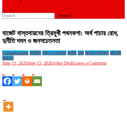
বিবিধ
site mode button
Search
for:
বাজেট বাস্তবায়নের ত্রিমুখী পথনকশা: অর্থ পাচার রোধ,
দুর্নীতি দমন ও জনসচেতনতা
Uncategorized
অর্থনীতি
আইন ও আদালত
জাতীয়
ঢাকা
বিশেষ প্রতিবেদন
রাজধানী
সারাদেশ
on
June 15, 2026
June 15, 2026
Ajker Desh
Leave a Comment
বাজেট
বাস্তবায়নের
ত্রিমুখী
পথনকশা:
অর্থ
পাচার
রোধ,
দুর্নীতি
দমন
ও
জনসচেতনতা