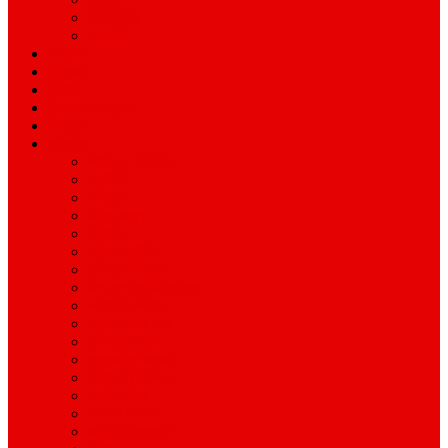
ময়মনসিংহ
রাজশাহী
অপরাধ
বিনোদন
স্বাস্থ্য
বিজ্ঞান ও প্রযুক্তি
শিক্ষাঙ্গন
অন্যান্য
আইন ও আদালত
অর্থনীতি
বানিজ্য
জীবন-যাপন
সাহিত্য
অনিয়ম-দুর্নীতি
ইতিহাস ঐতিহ্য
উপ-সম্পাদকীয়/মতামত
কর্পোরেট সংবাদ
গ্রাম বাংলার খবর
দুর্ঘটনার সংবাদ
প্রশাসনিক সংবাদ
বিশেষ প্রতিবেদন
মানবিক খবর
সংগঠন সংবাদ
সাহিত্য-সংস্কৃতি