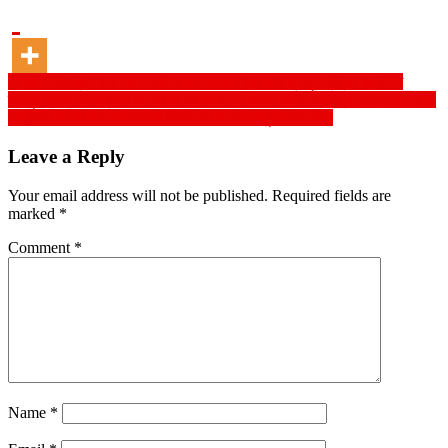
Post
শীতাতপ নিয়ন্ত্রিত কক্ষ থেকে মাঠপর্যায়ে: তারেক রহমানের তৃণমূলকেন্দ্রিক রাজনীতি
শ্রীপুর স্বাস্থ্য কমপ্লেক্সে অনিয়মের অভিযোগ : অবৈধ সম্পদ, দায়িত্বে গাফিলতি ও নারী
navigation
নিগ্রহের অভিযোগে আলোচনায় টিএইচও ডা. আশরাফুজ্জামান লিটন
Leave a Reply
Your email address will not be published.
Required fields are
marked
*
Comment
*
Name
*