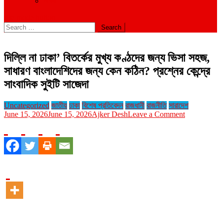
বিবিধ
site mode button
Search
for:
দিল্লি না ঢাকা’ বিতর্কের মুখ্য কণ্ঠদের জন্য ভিসা সহজ,
সাধারণ বাংলাদেশিদের জন্য কেন কঠিন? প্রশ্নের কেন্দ্রে
সাংবাদিক সুইটি সাজেদা
Uncategorized
জাতীয়
ঢাকা
বিশেষ প্রতিবেদন
রাজধানী
রাজনীতি
সারাদেশ
on
June 15, 2026
June 15, 2026
Ajker Desh
Leave a Comment
দিল্লি
না
ঢাকা’
বিতর্কের
মুখ্য
কণ্ঠদের
জন্য
ভিসা
সহজ,
সাধারণ
বাংলাদেশিদের
জন্য