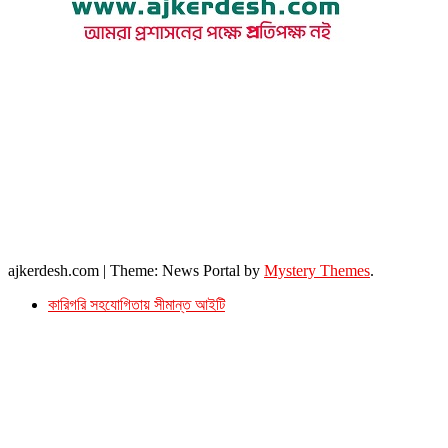
উপদেষ্টা সম্পাদক : খন্দকার আমিনুর রহমান
সম্পাদক ও প্রকাশক : আমিনুর রহমান বাদশাহ
আইন উপদেষ্টা : এস. এম. দৌলত -ই-খুদা
এ্যাডভোকেট বাংলাদেশ সুপ্রিম কোর্ট।
সম্পাদকীয় ও বাণিজ্যিক কার্যালয়
২৬ বঙ্গবন্ধু অ্যাভিনিউ
ব্যাভিলন সেন্টার (৩য় তলা),ঢাকা ১০০০।
ফোনঃ ০১৭১৫৮৮০২৭৭
সম্পাদক ইমেইল : arbadshah12@gmail.com
arbadshah1975@gmail.com
ইমেইল : ajkerdeshnews@gmail.com
© সর্বস্বত্ব সংরক্ষিত। এই ওয়েবসাইটের কোন লেখা, ছবি, ভিডিও অনুমতি ছাড়া ব্যবহার বেআইনি ।
ajkerdesh.com
|
Theme: News Portal by
Mystery Themes
.
কারিগরি সহযোগিতায় সীমান্ত আইটি