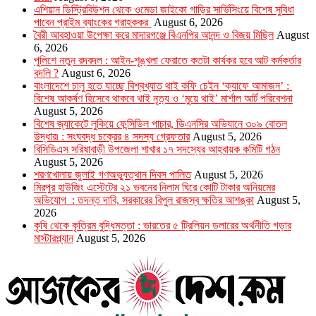
এশিয়ান ডিস্ট্রিবিউশন থেকে ওমেডা জাইকো গাড়ির সার্ভিসিংয়ে বিশেষ সুবিধা
পাবেন প্রাইম ব্যাংকের গ্রাহককর
August 6, 2026
বৈরী আবহাওয়া উপেক্ষা করে মাদারগঞ্জে বিএনপির আনন্দ ও বিজয় মিছিল
August
6, 2026
পুলিশে নতুন রদবদল : আইন-শৃঙ্খলা ফেরাতে কতটা কার্যকর হবে আট কর্মকর্তার
বদলি ?
August 6, 2026
​​বাংলাদেশে চালু হতে যাচ্ছে বিশ্বখ্যাত থাই কফি চেইন ‘ক্যাফে আমাজন’ :
বিশেষ আকর্ষণ হিসেবে থাকবে থাই নৃত্য ও ‘মুয়ে থাই’ মার্শাল আর্ট পরিবেশনা
August 5, 2026
বিশেষ জ্যাকেটে লুকিয়ে ফেন্সিডিল পাচার, ডিএনসির অভিযানে ৩০৯ বোতল
উদ্ধার৷ : সংঘবদ্ধ চক্রের ৪ সদস্য গ্রেফতার
August 5, 2026
বিসিডিএস সরিষাবাড়ী উপজেলা শাখার ১৭ সদস্যের আহ্বায়ক কমিটি গঠন
August 5, 2026
শরণখোলায় জুলাই গণঅভ্যুত্থান দিবস পালিত
August 5, 2026
মিরপুর হাউজিং এস্টেটের ২১ ভবনের নিলাম ঘিরে কোটি টাকার অনিয়মের
অভিযোগ : তদন্ত দাবি, সরকারের বিপুল রাজস্ব ক্ষতির আশঙ্কা
August 5,
2026
কৃষি থেকে কৃত্রিম বুদ্ধিমত্তা : ভারতের ৫ ট্রিলিয়ন ডলারের অর্থনীতি গড়ার
মাস্টারপ্ল্যান
August 5, 2026