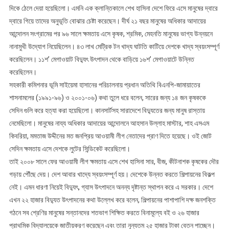
দিকে ঠেলে দেয়া হয়েছিলো। এমনি এক ক্লান্তিকালে শেখ হাসিনা দেশে ফিরে এসে মানুষের দ্বারে
দ্বারে গিয়ে তাদের অনুভূতি বোঝার চেষ্টা করেছেন। দীর্ঘ ২১ বছর মানুষের অধিকার আদায়ের
আন্দোলন সংগ্রামের পর ৯৬ সালে ক্ষমতায় এসে কৃষক, শ্রমিক, মেহনতি মানুষের ভাগ্য উন্নয়নে
নানামুখী উদ্যোগ নিয়েছিলেন। ৪৩ লাখ মেট্রিক টন খাদ্য ঘাটতি কাটিয়ে দেশকে খাদ্য স্বয়ংসম্পূর্ণ
করেছিলেন। ১১শ’ মেগাওয়াট বিদ্যুৎ উৎপাদন থেকে বাড়িয়ে ১৬শ’ মেগাওয়াটে উন্নিত
করেছিলেন।
সহকারী কমিশনার ভূমি সাইয়েমা হাসানের পরিচালনায় প্রধান অতিথি বিএনপি-জামায়াতের
শাসনামলের (১৯৯১-৯৬) ও ২০০১-০৬) কথা তুলে ধরে বলেন, সারের জন্য ১৪ জন কৃষককে
সেদিন গুলি করে হত্যা করা হয়েছিলো। কানসার্টসহ সারাদেশে বিদ্যুতের জন্য মানুষ রাস্তায়
নেমেছিলো। মানুষের নায্য অধিকার আদায়ের আন্দোলনে আহসান উল্লাহ মাস্টার, শাহ এসএম
কিবরিয়া, মমতাজ উদ্দীনের মত জনপ্রিয় আওয়ামী লীগ নেতাদের প্রাণ দিতে হয়েছে। ওই জোট
সেদিন ক্ষমতায় এসে দেশকে লুটের সিন্ডিকেট করেছিলো।
তাই ২০০৮ সালে ফের আওয়ামী লীগ ক্ষমতায় এসে শেখ হাসিনা সার, বীজ, কীটনাশক কৃষকের দৌর
গড়ায় পৌঁছে দেয়। দেশ আবার খাদ্যে স্বয়ংসম্পূর্ণ হয়। দেশেকে উন্নত করতে শিল্পায়নের বিকল্প
নেই। এমন ধারণা নিয়েই বিদ্যুৎ, গ্যাস উৎপাদনে অনন্য দৃষ্টান্ত স্থাপন করে এ সরকার। দেশে
এখন ২২ হাজার বিদ্যুত উৎপাদনের কথা উল্লেখ করে বলেন, শিল্পায়নের পাশাপাশি দক্ষ জনশক্তি
গঠনে সব শ্রেণির মানুষের সন্তানদের শতভাগ শিক্ষিত করতে বিনামূল্যে বই ও ২৬ হাজার
প্রাথমিক বিদ্যালয়েকে জাতীয়করণ করেছেন এবং তারা নূন্যতম ২৫ হাজার টাকা বেতন পাচ্ছেন।