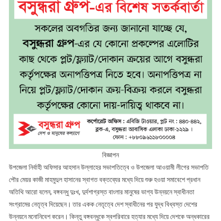
বিজ্ঞাপন
উপজেলা নির্বাহী অফিসার আহসান উল্লাহের সভাপতিত্বে ও উপজেলা আওয়ামী লীগের সভাপতি
পৌর মেয়র কাজী মাহমুদুল হাসানের স্বাগত বক্তব্যের মধ্যে দিয়ে শুরু হওয়া সমাবেশে প্রধান
অতিথি আরো বলেন, বঙ্গবন্ধু দুঃখ, দুর্দশাগ্রস্ত বাংলার মানুষের ভাগ্য উন্নয়নে স্বাধীনতা
সংগ্রামের নেতৃত্ব দিয়েছেন। তার একক নেতৃত্বে দেশ স্বাধীনের পর যুদ্ধ বিধ্বস্ত দেশের
উন্নয়নে মনোনিবেশ করেন। কিন্তু বঙ্গবন্ধুকে স্বপরিবারে হত্যার মধ্যে দিয়ে দেশকে অন্ধকারের