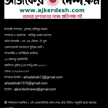
উপদেষ্টা সম্পাদক : খন্দকার আমিনুর রহমান
সম্পাদক ও প্রকাশক : আমিনুর রহমান বাদশাহ
আইন উপদেষ্টা : এস. এম. দৌলত -ই-খুদা
এ্যাডভোকেট বাংলাদেশ সুপ্রিম কোর্ট।
সম্পাদকীয় ও বাণিজ্যিক কার্যালয়
২৬ বঙ্গবন্ধু অ্যাভিনিউ
ব্যাভিলন সেন্টার (৩য় তলা),ঢাকা ১০০০।
ফোনঃ ০১৭১৫৮৮০২৭৭
সম্পাদক ইমেইল : arbadshah12@gmail.com
arbadshah1975@gmail.com
ইমেইল : ajkerdeshnews@gmail.com
© সর্বস্বত্ব সংরক্ষিত। এই ওয়েবসাইটের কোন লেখা, ছবি, ভিডিও অনুমতি ছাড়া ব্যবহার