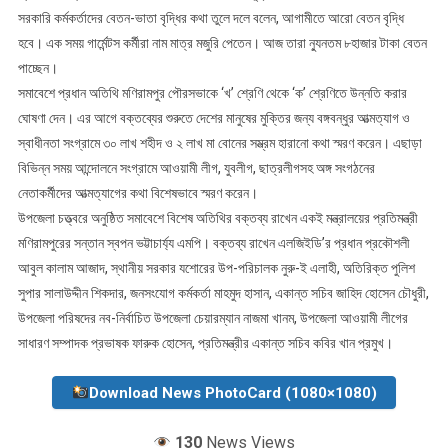
সরকারি কর্মকর্তাদের বেতন-ভাতা বৃদ্ধির কথা তুলে দলে বলেন, আগামীতে আরো বেতন বৃদ্ধি
হবে। এক সময় গার্মেন্টস কর্মীরা নাম মাত্র মজুরি পেতেন। আজ তারা ন্যুনতম ৮হাজার টাকা বেতন
পাচ্ছেন।
সমাবেশে প্রধান অতিথি মণিরামপুর পৌরসভাকে ‘খ’ শ্রেণি থেকে ‘ক’ শ্রেণিতে উন্নতি করার
ঘোষণা দেন। এর আগে বক্তব্যের শুরুতে দেশের মানুষের মুক্তির জন্য বঙ্গবন্ধুর আত্মত্যাগ ও
স্বাধীনতা সংগ্রামে ৩০ লাখ শহীদ ও ২ লাখ মা বোনের সম্ভ্রম হারানো কথা স্মরণ করেন। এছাড়া
বিভিন্ন সময় আন্দোলনে সংগ্রামে আওয়ামী লীগ, যুবলীগ, ছাত্রলীগসহ অঙ্গ সংগঠনের
নেতাকর্মীদের আত্মত্যাগের কথা বিশেষভাবে স্মরণ করেন।
উপজেলা চত্ত্বরে অনুষ্ঠিত সমাবেশে বিশেষ অতিথির বক্তব্য রাখেন একই মন্ত্রালয়ের প্রতিমন্ত্রী
মণিরামপুরের সন্তান স্বপন ভট্টাচার্য্য এমপি। বক্তব্য রাখেন এলজিইডি’র প্রধান প্রকৌশলী
আবুল কালাম আজাদ, স্থানীয় সরকার যশোরের উপ-পরিচালক নুরু-ই এলাহী, অতিরিক্ত পুলিশ
সুপার সালাউদ্দীন শিকদার, জনসংযোগ কর্মকর্তা মাহমুদ হাসান, একান্ত সচিব জাহিদ হোসেন চৌধুরী,
উপজেলা পরিষদের নব-নির্বাচিত উপজেলা চেয়ারম্যান নাজমা খানম, উপজেলা আওয়ামী লীগের
সাধারণ সম্পাদক প্রভাষক ফারুক হোসেন, প্রতিমন্ত্রীর একান্ত সচিব কবির খান প্রমুখ।
Download News PhotoCard (1080×1080)
130
News Views