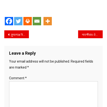
Post
সুন্দরগঞ্জে বিনামুল্যে বীজ ও সার বিতরণ
সাতক্ষীরার ঐতিহ্যবাহী লোকসংস্কৃতির একটি চৈত্রসংক্রান্তির ‘দেলনাচ’
navigation
Leave a Reply
Your email address will not be published.
Required fields
are marked
*
Comment
*