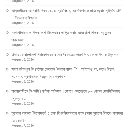
August 8, 2026
আন্তর্জাতিক আদিবাসী দিবস ২০২৬: ন্যায়বিচার, সমঅধিকার ও জাতিসত্ত্বার স্বীকৃতি চাই
– নিকোলাস বিশ্বাস
August 8, 2026
শরণখোলায় এক শিক্ষককে শারীরিকভাবে লাঞ্ছিত করার অভিযোগে শিক্ষক নেতৃবৃন্দের
মানববন্ধন
August 8, 2026
ঢাকায় ২য় বাংলাদেশ লিবারেশন ওয়ার কোর্সের ৫৪তম কমিশনিং ও ফেলোশিপ ডে উদ্‌যাপন
August 8, 2026
জঙ্গল সলিমপুরে কি রাষ্ট্রের ভেতরেই ‘আরেক রাষ্ট্র ’? : আইনশৃঙ্খলা, অবৈধ বিদ্যুৎ
সংযোগ ও প্রশাসনিক নিয়ন্ত্রণ নিয়ে প্রশ্ন ?
August 8, 2026
যাত্রাবাড়ীতে ডিএনসি’র ঝটিকা অভিযান : সোহাগ এক্সপ্রেসে ১০০ বোতল ফেনসিডিলসহ
গ্রেপ্তার ১
August 8, 2026
ফুয়াদের বক্তব্য ‘বিদ্বেষপূর্ণ’ : ঢাকা বিশ্ববিদ্যালয়ের সুনাম রক্ষায় ফুয়াদের বিরুদ্ধে ব্যবস্থা
চেয়ে নোটিশ
August 7, 2026