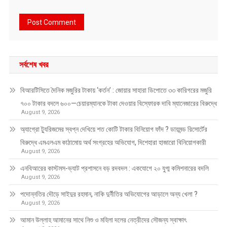
সর্বশেষ খবর
বিআরটিসিতে দৈনিক মজুরির টাকায় ‘কর্তন’ : জোয়ার সাহারা ডিপোতে ৩৩ কারিগরের মজুরি
৭০০ টাকার বদলে ৬০০—চেয়ারম্যানকে টাকা দেওয়ার বিস্ফোরক দাবি ম্যানেজারের বিরুদ্ধে
August 9, 2026
অ্যাগ্রো ট্যুরিজমের স্বপ্ন দেখিয়ে শত কোটি টাকার বিনিয়োগ ফাঁদ ? ডায়মন্ড রিসোর্টের
বিরুদ্ধে এমএলএম কাঠামোয় অর্থ সংগ্রহের অভিযোগ, দিশেহারা হাজারো বিনিয়োগকারী
August 9, 2026
এনবিআরের কাস্টমস-ভ্যাট প্রশাসনে বড় রদবদল : একযোগে ২০ যুগ্ম কমিশনারের বদলি
August 9, 2026
পদোন্নতির দৌড়ে সাইদুর রহমান, নাকি দুর্নীতির অভিযোগের আড়ালে অন্য খেলা ?
August 9, 2026
আমান উল্লাহ আমানের সাথে নিশু ও মহিলা দলের নেত্রীদের সৌজন্য স্বাক্ষাৎ