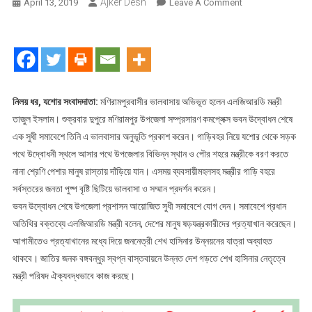
Ajker Desh
On
April 13, 2019
Leave A Comment
ষড়যন্ত্রকারীদের
প্রত্যাখানের
মধ্যে
দিয়ে
উন্নয়নের
যাত্রা
নিলয় ধর, যশোর সংবাদদাতা:
মণিরামপুরবাসীর ভালবাসায় অভিভূত হলেন এলজিআরডি মন্ত্রী
অব্যাহত
তাজুল ইসলাম। শুক্রবার দুপুরে মণিরামপুর উপজেলা সম্প্রসারণ কমপ্লেক্স ভবন উদ্বোধন শেষে
থাকবে
এক সুধী সমাবেশে তিনি এ ভালবাসার অনুভূতি প্রকাশ করেন। গাড়িবহর নিয়ে যশোর থেকে সড়ক
:
পথে উদ্বোধনী স্থলে আসার পথে উপজেলার বিভিন্ন স্থান ও পৌর শহরে মন্ত্রীকে বরণ করতে
মন্ত্রী
নানা শ্রেণি পেশার মানুষ রাস্তায় দাঁড়িয়ে যান। এসময় ব্যবসায়ীমহলসহ মন্ত্রীর গাড়ি বহরে
তাজুল
সর্বস্তরের জনতা পুষ্প বৃষ্টি ছিটিয়ে ভালবাসা ও সম্মান প্রদর্শন করেন।
ইসলাম
ভবন উদ্বোধন শেষে উপজেলা প্রশাসন আয়োজিত সুধী সমাবেশে যোগ দেন। সমাবেশে প্রধান
অতিথির বক্তব্যে এলজিআরডি মন্ত্রী বলেন, দেশের মানুষ ষড়যন্ত্রকারীদের প্রত্যাখান করেছেন।
আগামীতেও প্রত্যাখানের মধ্যে দিয়ে জননেত্রী শেখ হাসিনার উন্নয়নের যাত্রা অব্যাহত
থাকবে। জাতির জনক বঙ্গবন্ধুর স্বপ্ন বাস্তবায়নে উন্নত দেশ গড়তে শেখ হাসিনার নেতৃত্বে
মন্ত্রী পরিষদ ঐক্যবদ্ধভাবে কাজ করছে।