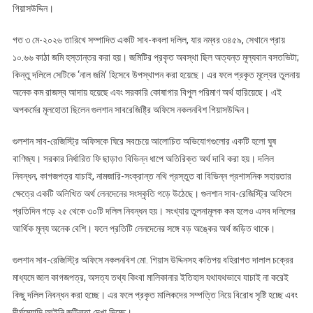
গিয়াসউদ্দিন।
গত ৩ মে-২০২৬ তারিখে সম্পাদিত একটি সাব-কবলা দলিল, যার নম্বর ৩৪৫৯, সেখানে প্রায়
১০.৬৬ কাঠা জমি হস্তান্তর করা হয়। জমিটির প্রকৃত অবস্থা ছিল অত্যন্ত মূল্যবান বসতভিটা;
কিন্তু দলিলে সেটিকে ‘নাল জমি’ হিসেবে উপস্থাপন করা হয়েছে। এর ফলে প্রকৃত মূল্যের তুলনায়
অনেক কম রাজস্ব আদায় হয়েছে এবং সরকারি কোষাগার বিপুল পরিমাণ অর্থ হারিয়েছে। এই
অপকর্মের মূলহোতা ছিলেন গুলশান সাবরেজিষ্ট্রি অফিসে নকলনবিশ গিয়াসউদ্দিন।
গুলশান সাব-রেজিস্ট্রি অফিসকে ঘিরে সবচেয়ে আলোচিত অভিযোগগুলোর একটি হলো ঘুষ
বাণিজ্য। সরকার নির্ধারিত ফি ছাড়াও বিভিন্ন ধাপে অতিরিক্ত অর্থ দাবি করা হয়। দলিল
নিবন্ধন, কাগজপত্র যাচাই, নামজারি-সংক্রান্ত নথি প্রস্তুত বা বিভিন্ন প্রশাসনিক সহায়তার
ক্ষেত্রে একটি অলিখিত অর্থ লেনদেনের সংস্কৃতি গড়ে উঠেছে। গুলশান সাব-রেজিস্ট্রি অফিসে
প্রতিদিন গড়ে ২৫ থেকে ৩০টি দলিল নিবন্ধন হয়। সংখ্যায় তুলনামূলক কম হলেও এসব দলিলের
আর্থিক মূল্য অনেক বেশি। ফলে প্রতিটি লেনদেনের সঙ্গে বড় অঙ্কের অর্থ জড়িত থাকে।
গুলশান সাব-রেজিস্ট্রি অফিসে নকলনবিশ মো. গিয়াস উদ্দিনসহ কতিপয় বহিরাগত দালাল চক্রের
মাধ্যমে জাল কাগজপত্র, অসত্য তথ্য কিংবা মালিকানার ইতিহাস যথাযথভাবে যাচাই না করেই
কিছু দলিল নিবন্ধন করা হচ্ছে। এর ফলে প্রকৃত মালিকদের সম্পত্তি নিয়ে বিরোধ সৃষ্টি হচ্ছে এবং
দীর্ঘমেয়াদি আইনি জটিলতা দেখা দিচ্ছে।