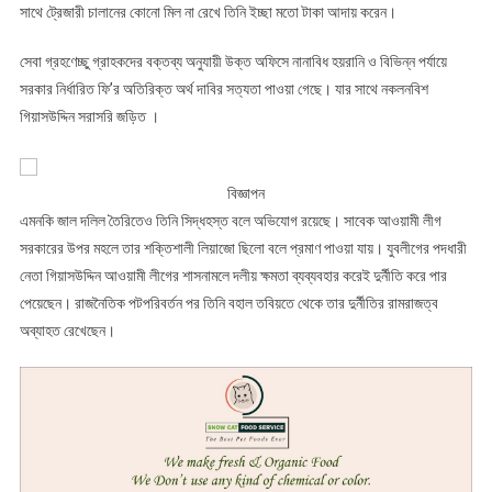
সাথে ট্রেজারী চালানের কোনো মিল না রেখে তিনি ইচ্ছা মতো টাকা আদায় করেন।
সেবা গ্রহণেচ্ছু গ্রাহকদের বক্তব্য অনুযায়ী উক্ত অফিসে নানাবিধ হয়রানি ও বিভিন্ন পর্যায়ে
সরকার নির্ধারিত ফি’র অতিরিক্ত অর্থ দাবির সত্যতা পাওয়া গেছে। যার সাথে নকলনবিশ
গিয়াসউদ্দিন সরাসরি জড়িত ।
বিজ্ঞাপন
এমনকি জাল দলিল তৈরিতেও তিনি সিদ্ধহস্ত বলে অভিযোগ রয়েছে। সাবেক আওয়ামী লীগ
সরকারের উপর মহলে তার শক্তিশালী লিয়াজো ছিলো বলে প্রমাণ পাওয়া যায়। যুবলীগের পদধারী
নেতা গিয়াসউদ্দিন আওয়ামী লীগের শাসনামলে দলীয় ক্ষমতা ব্যব্যবহার করেই দুর্নীতি করে পার
পেয়েছেন। রাজনৈতিক পটপরিবর্তন পর তিনি বহাল তবিয়তে থেকে তার দুর্নীতির রামরাজত্ব
অব্যাহত রেখেছেন।