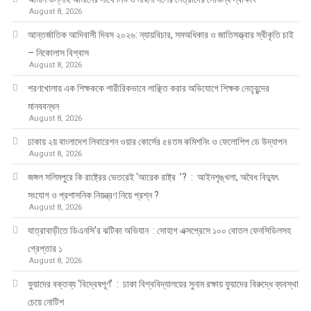
August 8, 2026
আন্তর্জাতিক আদিবাসী দিবস ২০২৬: ন্যায়বিচার, সমঅধিকার ও জাতিসত্ত্বার স্বীকৃতি চাই
– নিকোলাস বিশ্বাস
August 8, 2026
শরণখোলায় এক শিক্ষককে শারীরিকভাবে লাঞ্ছিত করার অভিযোগে শিক্ষক নেতৃবৃন্দের
মানববন্ধন
August 8, 2026
ঢাকায় ২য় বাংলাদেশ লিবারেশন ওয়ার কোর্সের ৫৪তম কমিশনিং ও ফেলোশিপ ডে উদ্‌যাপন
August 8, 2026
জঙ্গল সলিমপুরে কি রাষ্ট্রের ভেতরেই ‘আরেক রাষ্ট্র ’? : আইনশৃঙ্খলা, অবৈধ বিদ্যুৎ
সংযোগ ও প্রশাসনিক নিয়ন্ত্রণ নিয়ে প্রশ্ন ?
August 8, 2026
যাত্রাবাড়ীতে ডিএনসি’র ঝটিকা অভিযান : সোহাগ এক্সপ্রেসে ১০০ বোতল ফেনসিডিলসহ
গ্রেপ্তার ১
August 8, 2026
ফুয়াদের বক্তব্য ‘বিদ্বেষপূর্ণ’ : ঢাকা বিশ্ববিদ্যালয়ের সুনাম রক্ষায় ফুয়াদের বিরুদ্ধে ব্যবস্থা
চেয়ে নোটিশ