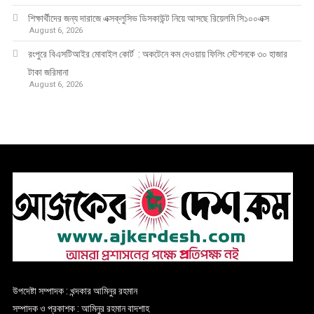
শিক্ষার্থীদের জন্য দারাজে এক্সক্লুসিভ ডিসকাউন্ট নিয়ে আসছে রিয়েলমি সি১০০এক্স
August 6, 2026
রংপুরে বিএসটিআইর মোবাইল কোর্ট : অকটেনে কম দেওয়ায় ফিলিং স্টেশনকে ৩০ হাজার
টাকা জরিমানা
August 6, 2026
উপদেষ্টা সম্পাদক : খন্দকার আমিনুর রহমান
সম্পাদক ও প্রকাশক : আমিনুর রহমান বাদশাহ