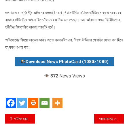
গুলশান সাব-রেজিস্ট্রি অফিসের নকলনবিশ মো. গিয়াস উদ্দিন অনিয়ম দুর্নীতির মাধ্যমে সরকারের
রাজস্ব ফাঁকি দিয়ে অঢেল বিত্ত বৈভবের মালিক বনে গেছেন। তার অবৈধ সম্পদের ফিরিস্তিসহ
দুর্নীতির বিস্তারিত থাকছে পরবর্তি পর্বে।
অভিযোগের বিষয়ে বক্তব্য জানার জন্যে নকলনবিশ মো. গিয়াস উদ্দিনের মোবাইল ফোনে কল দিলে
তা বন্ধ পাওয়া যায়।
Download News PhotoCard (1080×1080)
372
News Views
Post
শালিখা সাব-রেজিস্ট্রি অফিসে ঘুষের রমরমা বাণিজ্যের অভিযোগ, মাসে ‘১০ লাখ টাকার অবৈধ আয়’ নিয়ে তোলপাড় !
গোপালগঞ্জে ওভারটেক করতে গিয়ে ত্রিমুখী সংঘর্ষ: প্রাণ হারালেন ১, আহত ৩০