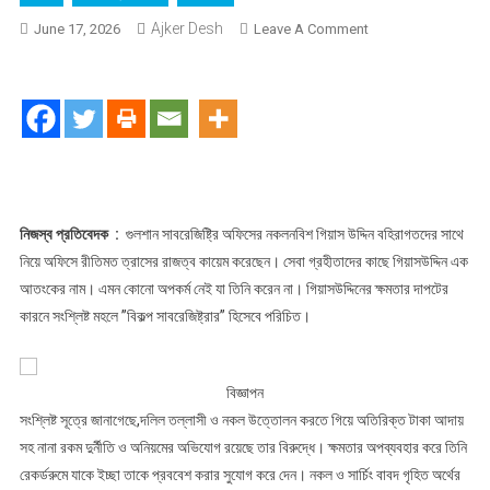
Ajker Desh
On
June 17, 2026
Leave A Comment
গুলশান
সাবরেজিষ্ট্রি
অফিসে
নকলনবিশ
গিয়াসউদ্দিনের
ত্রাসের
রাজত্ব
!
নিজস্ব প্রতিবেদক :
গুলশান সাবরেজিষ্ট্রি অফিসের নকলনবিশ গিয়াস উদ্দিন বহিরাগতদের সাথে
নিয়ে অফিসে রীতিমত ত্রাসের রাজত্ব কায়েম করেছেন। সেবা গ্রহীতাদের কাছে গিয়াসউদ্দিন এক
আতংকের নাম। এমন কোনো অপকর্ম নেই যা তিনি করেন না। গিয়াসউদ্দিনের ক্ষমতার দাপটের
কারনে সংশ্লিষ্ট মহলে ”বিকল্প সাবরেজিষ্ট্রার” হিসেবে পরিচিত।
বিজ্ঞাপন
সংশ্লিষ্ট সূত্রে জানাগেছে,দলিল তল্লাসী ও নকল উত্তোলন করতে গিয়ে অতিরিক্ত টাকা আদায়
সহ নানা রকম দুর্নীতি ও অনিয়মের অভিযোগ রয়েছে তার বিরুদ্ধে। ক্ষমতার অপব্যবহার করে তিনি
রেকর্ডরুমে যাকে ইচ্ছা তাকে প্রববেশ করার সুযোগ করে দেন। নকল ও সার্চিং বাবদ গৃহিত অর্থের