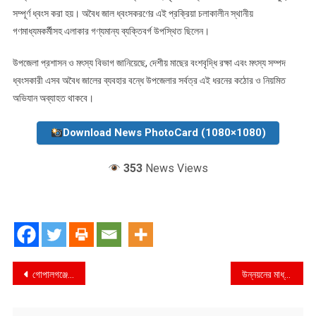
সম্পূর্ণ ধ্বংস করা হয়। অবৈধ জাল ধ্বংসকরণের এই প্রক্রিয়া চলাকালীন স্থানীয়
গণমাধ্যমকর্মীসহ এলাকার গণ্যমান্য ব্যক্তিবর্গ উপস্থিত ছিলেন।
উপজেলা প্রশাসন ও মৎস্য বিভাগ জানিয়েছে, দেশীয় মাছের বংশবৃদ্ধি রক্ষা এবং মৎস্য সম্পদ
ধ্বংসকারী এসব অবৈধ জালের ব্যবহার বন্ধে উপজেলার সর্বত্র এই ধরনের কঠোর ও নিয়মিত
অভিযান অব্যাহত থাকবে।
Download News PhotoCard (1080×1080)
353
News Views
Post
গোপালগঞ্জে ওভারটেক করতে গিয়ে ত্রিমুখী সংঘর্ষ: প্রাণ হারালেন ১, আহত ৩০
উন্নয়নের মাধ্যমে জনগনের প্রত্যাশা পূরণ করবে সরকার ——- প্রতিমন্ত্রী হাবিবুর রশিদ এমপি
navigation