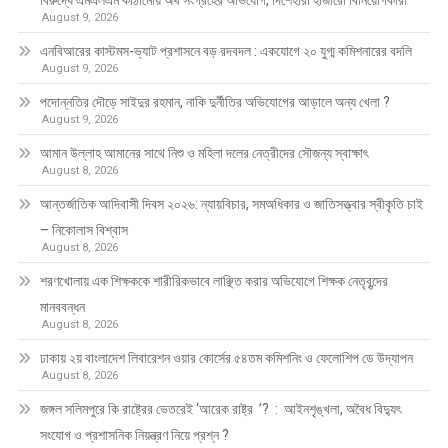
August 9, 2026
এনবিআরের কাস্টমস-ভ্যাট প্রশাসনে বড় রদবদল : একযোগে ২০ যুগ্ম কমিশনারের বদলি
August 9, 2026
পদোন্নতির দৌড়ে সাইদুর রহমান, নাকি দুর্নীতির অভিযোগের আড়ালে অন্য খেলা ?
August 9, 2026
আমান উল্লাহ আমানের সাথে নিশু ও মহিলা দলের নেত্রীদের সৌজন্য স্বাক্ষাৎ
August 8, 2026
আন্তর্জাতিক আদিবাসী দিবস ২০২৬: ন্যায়বিচার, সমঅধিকার ও জাতিসত্ত্বার স্বীকৃতি চাই
– নিকোলাস বিশ্বাস
August 8, 2026
শরণখোলায় এক শিক্ষককে শারীরিকভাবে লাঞ্ছিত করার অভিযোগে শিক্ষক নেতৃবৃন্দের
মানববন্ধন
August 8, 2026
ঢাকায় ২য় বাংলাদেশ লিবারেশন ওয়ার কোর্সের ৫৪তম কমিশনিং ও ফেলোশিপ ডে উদ্‌যাপন
August 8, 2026
জঙ্গল সলিমপুরে কি রাষ্ট্রের ভেতরেই ‘আরেক রাষ্ট্র ’? : আইনশৃঙ্খলা, অবৈধ বিদ্যুৎ
সংযোগ ও প্রশাসনিক নিয়ন্ত্রণ নিয়ে প্রশ্ন ?