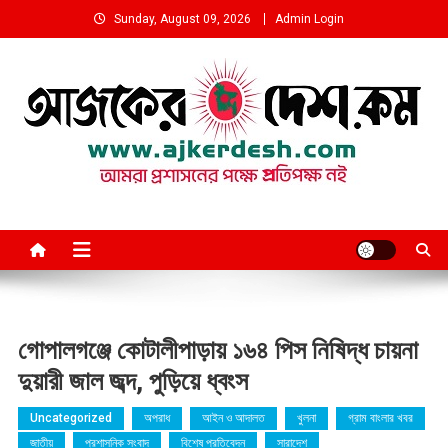
Skip
Sunday, August 09, 2026
Admin Login
to
content
আমরা প্রশাসনের পক্ষে প্রতিপক্ষ নই
গোপালগঞ্জে কোটালীপাড়ায় ১৬৪ পিস নিষিদ্ধ চায়না
দুয়ারী জাল জব্দ, পুড়িয়ে ধ্বংস
Uncategorized
অপরাধ
আইন ও আদালত
খুলনা
গ্রাম বাংলার খবর
জাতীয়
প্রশাসনিক সংবাদ
বিশেষ প্রতিবেদন
সারাদেশ