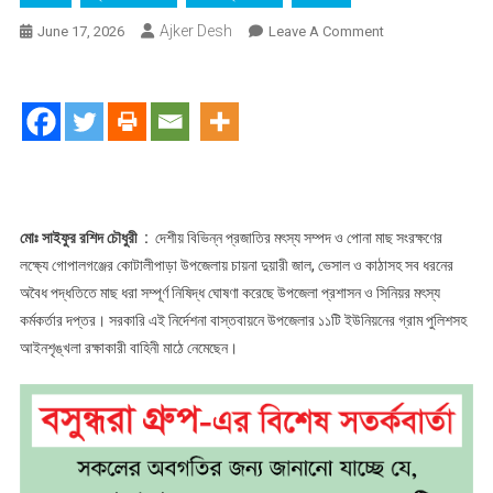
Ajker Desh
On
June 17, 2026
Leave A Comment
গোপালগঞ্জে
কোটালীপাড়ায়
১৬৪
পিস
নিষিদ্ধ
চায়না
দুয়ারী
জাল
মোঃ সাইফুর রশিদ চৌধুরী :
দেশীয় বিভিন্ন প্রজাতির মৎস্য সম্পদ ও পোনা মাছ সংরক্ষণের
জব্দ,
লক্ষ্যে গোপালগঞ্জের কোটালীপাড়া উপজেলায় চায়না দুয়ারী জাল, ভেসাল ও কাঠাসহ সব ধরনের
পুড়িয়ে
অবৈধ পদ্ধতিতে মাছ ধরা সম্পূর্ণ নিষিদ্ধ ঘোষণা করেছে উপজেলা প্রশাসন ও সিনিয়র মৎস্য
ধ্বংস
কর্মকর্তার দপ্তর। সরকারি এই নির্দেশনা বাস্তবায়নে উপজেলার ১১টি ইউনিয়নের গ্রাম পুলিশসহ
আইনশৃঙ্খলা রক্ষাকারী বাহিনী মাঠে নেমেছেন।