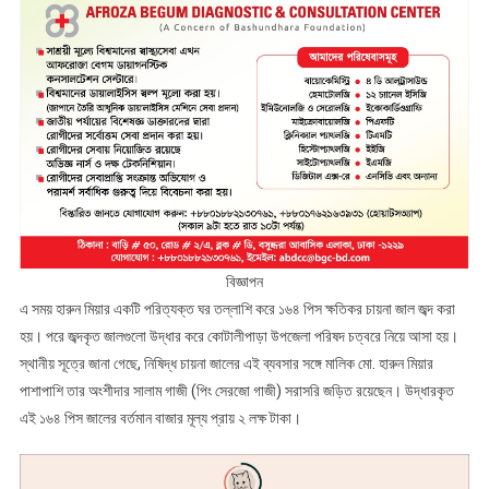
বিজ্ঞাপন
এ সময় হারুন মিয়ার একটি পরিত্যক্ত ঘর তল্লাশি করে ১৬৪ পিস ক্ষতিকর চায়না জাল জব্দ করা
হয়। পরে জব্দকৃত জালগুলো উদ্ধার করে কোটালীপাড়া উপজেলা পরিষদ চত্বরে নিয়ে আসা হয়।
স্থানীয় সূত্রে জানা গেছে, নিষিদ্ধ চায়না জালের এই ব্যবসার সঙ্গে মালিক মো. হারুন মিয়ার
পাশাপাশি তার অংশীদার সালাম গাজী (পিং সেরজো গাজী) সরাসরি জড়িত রয়েছেন। উদ্ধারকৃত
এই ১৬৪ পিস জালের বর্তমান বাজার মূল্য প্রায় ২ লক্ষ টাকা।