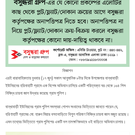
বিজ্ঞাপন
এরই ধারাবাহিকতায় বুধবার (১৭ জুন) সকাল আনুমানিক ৮টার দিকে উপজেলার বান্ধাবাড়ী
ইউনিয়নের হরিনাহাটি গ্রামে এক বিশেষ অভিযান চালিয়ে একটি পরিত্যক্ত ঘর থেকে ১৬৪ পিস
নিষিদ্ধ চায়না জাল উদ্ধার করেছে গ্রাম পুলিশ।
বান্ধাবাড়ী ইউনিয়নের গ্রাম পুলিশ সদস্যরা গোপন সংবাদের ভিত্তিতে জানতে পারেন যে,
হরিণাহাটি গ্রামের মো. হারুন মিয়ার বসতবাড়িতে বিপুল পরিমাণ নিষিদ্ধ চায়না জাল মজুত রয়েছে।
এমন তথ্যের ভিত্তিতে গ্রাম পুলিশের একটি দল তাৎক্ষণিকভাবে ওই বাড়িতে অভিযান চালায়।