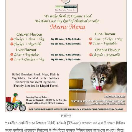
বিজ্ঞাপন
পরবর্তীতে কোটালীপাড়া উপজেলা নির্বাহী কর্মকর্তা (ইউএনও) সাগুফতা হক এবং উপজেলা সিনিয়র
মৎস্য কর্মকর্তা শাহজাহান সিরাজের উপস্থিতিতে জব্দকৃত নিষিদ্ধ চায়না জালগুলো আগুনে পুড়িয়ে