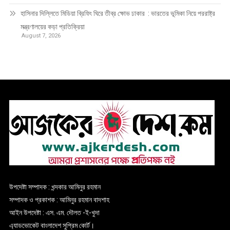
হাসিনার দিল্লিতে মিডিয়া ব্রিফিং ঘিরে তীব্র ক্ষোভ ঢাকার : ভারতের ভূমিকা নিয়ে পররাষ্ট্র
মন্ত্রণালয়ের কড়া প্রতিক্রিয়া
August 7, 2026
উপদেষ্টা সম্পাদক : খন্দকার আমিনুর রহমান
সম্পাদক ও প্রকাশক : আমিনুর রহমান বাদশাহ
আইন উপদেষ্টা : এস. এম. দৌলত -ই-খুদা
এ্যাডভোকেট বাংলাদেশ সুপ্রিম কোর্ট।