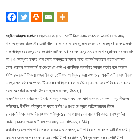
ভাগাড়ে
পরিণত
১৩
খাল
মহসীন আহমদে স্বপন:
সংস্কারের জন্য ৪০ কোটি টাকা বরাদ্দ থাকলেও আবর্জনার ভাগাড়ে
পরিণত হয়েছে রাজধানীর ১৩টি খাল। ঢাকা ওয়াসা বলছে, জলাবদ্ধতা রোধে শুধু বর্ষাকালে একবার
খাল পরিষ্কারের জন্য দেয়া হয়েছিল এই বরাদ্দ। বছরের অন্য সময়ে খাল পরিষ্কারের দায় ওয়াসার
নয়। এ অবস্থায় ঢাকার খাল রক্ষায় সমন্বিত উদ্যোগ নিতে পরামর্শ দিয়েছেন পরিবেশবাদিরা।
ঢাকা ওয়াসার সাইনবোর্ড না দেখলে যে কেউ এ খালটিকে আবর্জনার ভাগাড় বলেই মনে করবেন।
যদিও ৪০ কোটি টাকায় রাজধানীর যে ১৩টি খাল পরিষ্কার করা কথা তারা একটি এটি। স্থানীয়রা
বলছেন গত বর্ষার আগে খালটি একবার পরিষ্কার করা হয়েছিল। এরপর আর পরিষ্কার না করায়
ময়লা-আবর্জনা জমে তার উপর গাছ ও ঘাস বেড়ে উঠেছে।
সরেজমিনে দেখা গেছে একই কারণে অন্যখালগুলোরও কম বেশি এমন বেহাল দশা। স্থানীয়দের
অভিযোগ, দীর্ঘদিন পরিষ্কার না করায় দুর্গন্ধ ও মশার উপদ্রবে অতিষ্ঠ তাদের জীবন।
৪০ কোটি টাকা বরাদ্দ নিলেও খাল পরিষ্কারের দায় ওয়াসার নয় বলে দাবি করছেন সংস্থাটির
এমডি। ঢাকার অন্য ৭ টি সংস্থার ঘাড়ে দায় চাপিয়েছেন তিনি।
ওয়াসার ব্যবস্থাপনা পরিচালক তাকসিম এ খান বলেন, এটা পরিষ্কার কে করবে এটা ঠিক নেই।
এগুলোর জন্য সরকারের কাছে ৬০ কোটি টাকা চেয়েছিলাম, ‘কিন্ত সরকার ৪০ কোটি টাকা