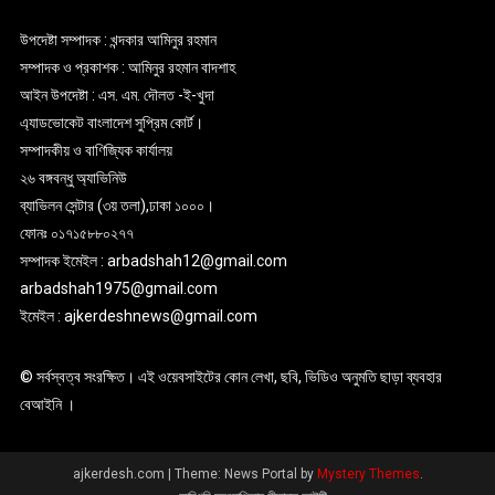
উপদেষ্টা সম্পাদক : খন্দকার আমিনুর রহমান
সম্পাদক ও প্রকাশক : আমিনুর রহমান বাদশাহ
আইন উপদেষ্টা : এস. এম. দৌলত -ই-খুদা
এ্যাডভোকেট বাংলাদেশ সুপ্রিম কোর্ট।
সম্পাদকীয় ও বাণিজ্যিক কার্যালয়
২৬ বঙ্গবন্ধু অ্যাভিনিউ
ব্যাভিলন সেন্টার (৩য় তলা),ঢাকা ১০০০।
ফোনঃ ০১৭১৫৮৮০২৭৭
সম্পাদক ইমেইল : arbadshah12@gmail.com
arbadshah1975@gmail.com
ইমেইল : ajkerdeshnews@gmail.com
© সর্বস্বত্ব সংরক্ষিত। এই ওয়েবসাইটের কোন লেখা, ছবি, ভিডিও অনুমতি ছাড়া ব্যবহার
বেআইনি ।
ajkerdesh.com
|
Theme: News Portal by
Mystery Themes
.