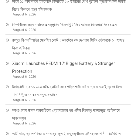
মাত্র ১১ কার্যদিবসে হাইকোর্টে নিষ্পত্তি ৫০ হাজারের বেশি পুরাতন ক্রিমিনাল মিস মামলা,
বিচার বিভাগে নতুন মাইলফলক
August 6, 2026
শিক্ষার্থীদের জন্য দারাজে এক্সক্লুসিভ ডিসকাউন্ট নিয়ে আসছে রিয়েলমি সি১০০এক্স
August 6, 2026
রংপুরে বিএসটিআইর মোবাইল কোর্ট : অকটেনে কম দেওয়ায় ফিলিং স্টেশনকে ৩০ হাজার
টাকা জরিমানা
August 6, 2026
Xiaomi Launches REDMI 17: Bigger Battery & Stronger
Protection
August 6, 2026
দীর্ঘস্থায়ী ৭,৫০০ এমএএইচ ব্যাটারি এবং শক্তিশালী গরিলা গ্লাস ৭আই সুরক্ষা নিয়ে
শাওমি উন্মোচন করল নতুন রেডমি ১৭
August 6, 2026
শরণখোলায় মাদক কারবারিদের গ্রেফতারের পর ওসির বিরুদ্ধে ষড়যন্ত্রের প্রতিবাদে
মানববন্ধন
August 6, 2026
স্মার্টফোন, অ্যালগরিদম ও গণতন্ত্র: জুলাই অভ্যুত্থানের দুই বছরের পাঠ : ডিজিটাল