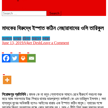
বিবিধ
site mode button
Search
for:
মাদকের বিরুদ্ধে ইস্পাত কঠিন নেছারাবাদের ওসি তারিকুল
অন্যান্য
অপরাধ
বরিশাল
সারাদেশ
স্বাস্থ্য
on
June 13, 2019
Ajker Desh
Leave a Comment
মাদকের
বিরুদ্ধে
ইস্পাত
কঠিন
নেছারাবাদের
ওসি
তারিকুল
পিরোজপুর প্রতিনিধি :
মাদক কে না বলুন শ্লোগানকে সামনে রেখে বীরদর্পে পথচলা শুরু
করে আজ সফলতার উচ্চ শিখরে থানার ভারপ্রাপ্ত কর্মকর্তা কে এম তারিকুল ইসলাম। সদা
হাস্যমুখ মুখের অধিকারী হলেও আইনের ধারায় এক ইস্পাত কঠিন মানুষ। ন্যায়ের পক্ষে
আপোষ কিন্তু অন্যায়ের পক্ষে কোন আপোষ নয়। আর এ নীতি নিয়া স্বল্প সময়ের মধ্যে