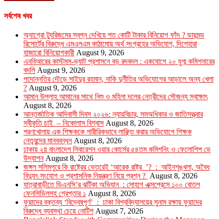
সর্বশেষ খবর
অ্যাগ্রো ট্যুরিজমের স্বপ্ন দেখিয়ে শত কোটি টাকার বিনিয়োগ ফাঁদ ? ডায়মন্ড
রিসোর্টের বিরুদ্ধে এমএলএম কাঠামোয় অর্থ সংগ্রহের অভিযোগ, দিশেহারা
হাজারো বিনিয়োগকারী
August 9, 2026
এনবিআরের কাস্টমস-ভ্যাট প্রশাসনে বড় রদবদল : একযোগে ২০ যুগ্ম কমিশনারের
বদলি
August 9, 2026
পদোন্নতির দৌড়ে সাইদুর রহমান, নাকি দুর্নীতির অভিযোগের আড়ালে অন্য খেলা
?
August 9, 2026
আমান উল্লাহ আমানের সাথে নিশু ও মহিলা দলের নেত্রীদের সৌজন্য স্বাক্ষাৎ
August 8, 2026
আন্তর্জাতিক আদিবাসী দিবস ২০২৬: ন্যায়বিচার, সমঅধিকার ও জাতিসত্ত্বার
স্বীকৃতি চাই – নিকোলাস বিশ্বাস
August 8, 2026
শরণখোলায় এক শিক্ষককে শারীরিকভাবে লাঞ্ছিত করার অভিযোগে শিক্ষক
নেতৃবৃন্দের মানববন্ধন
August 8, 2026
ঢাকায় ২য় বাংলাদেশ লিবারেশন ওয়ার কোর্সের ৫৪তম কমিশনিং ও ফেলোশিপ ডে
উদ্‌যাপন
August 8, 2026
জঙ্গল সলিমপুরে কি রাষ্ট্রের ভেতরেই ‘আরেক রাষ্ট্র ’? : আইনশৃঙ্খলা, অবৈধ
বিদ্যুৎ সংযোগ ও প্রশাসনিক নিয়ন্ত্রণ নিয়ে প্রশ্ন ?
August 8, 2026
যাত্রাবাড়ীতে ডিএনসি’র ঝটিকা অভিযান : সোহাগ এক্সপ্রেসে ১০০ বোতল
ফেনসিডিলসহ গ্রেপ্তার ১
August 8, 2026
ফুয়াদের বক্তব্য ‘বিদ্বেষপূর্ণ’ : ঢাকা বিশ্ববিদ্যালয়ের সুনাম রক্ষায় ফুয়াদের
বিরুদ্ধে ব্যবস্থা চেয়ে নোটিশ
August 7, 2026