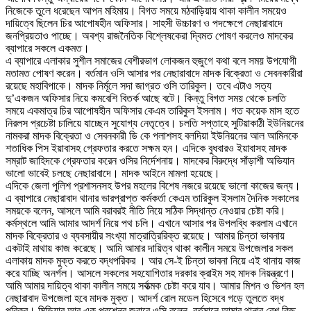
নিজেকে তুলে ধরেছেন আপন মহিমায়। বিগত সময়ে মঠবাড়িয়ায় থাকা কালীন সময়েও
দায়িত্বে ছিলেন চির আপোষহীন অফিসার। সাহসী উচ্চারণ ও পদক্ষেপে নেছারাবাদে
জনপ্রিয়তাও পাচ্ছে। অবশ্য রাজনৈতিক বিশ্লেষকেরা দ্বিমত পোষণ করলেও মাদকের
ব্যাপারে সকলে একমত।
এ ব্যাপারে এলাকার সুশীল সমাজের বেশীরভাগ লোকজন হুজুগে কথা বলে সময় উপযোগী
মতামত পোষণ করেন। বর্তমান ওসি আসার পর নেছারাবাদে মাদক বিক্রেতা ও সেবনকারীরা
রয়েছে মহাবিপাকে। মাদক নির্মূলে সদা জাগ্রত ওসি তারিকুল। তবে এটাও সত্য
দু’একজন অফিসার নিয়ে কমবেশি বিতর্ক আছে বটে। কিন্তু বিগত সময় থেকে চলতি
সময়ে একমাত্র চির আপোষহীন অফিসার কেএম তারিকুল ইসলাম। গত কয়েক মাস হতে
নিরলস প্রচেষ্টা চালিয়ে যাচ্ছেন সুযোগ্য নেতৃত্বে। চলতি সপ্তাহে সুটিয়াকাঠী ইউনিয়নের
নামকরা মাদক বিক্রেতা ও সেবনকারী ডি কে পলাশসহ বলদিয়া ইউনিয়নের আল আমিনকে
শতাধিক পিস ইয়াবাসহ গ্রেফতার করতে সক্ষম হন। এদিকে বুধবারও ইয়াবাসহ মাদক
সম্রাট জাহিদকে গ্রেফতার করেন ওসির নির্দেশনায়। মাদকের বিরুদ্ধে সাঁড়াশী অভিযান
ভালো ভাবেই চলছে নেছারাবাদে। মাদক আইনে মামলা হয়েছে।
এদিকে জেলা পুলিশ প্রশাসনসহ উপর মহলের বিশেষ নজরে রয়েছে ভালো কাজের জন্য।
এ ব্যাপারে নেছারাবাদ থানার ভারপ্রাপ্ত কর্মকর্তা কেএম তারিকুল ইসলাম দৈনিক সকালের
সময়কে বলেন, আসলে আমি বরাবরই নীতি নিয়ে সঠিক সিদ্ধান্ত নেওয়ার চেষ্টা করি।
কর্মস্থলে আমি আমার আদর্শ নিয়ে পথ চলি। এখানে আসার পর উপলব্ধি করলাম এখানে
মাদক বিক্রেতার ও ব্যবসায়ীর সংখ্যা মাত্রাত্রিরিক্ত রয়েছে। আমার চিন্তা ভাবনায়
একটাই মাথায় কাজ করেছে। আমি আমার দায়িত্ব থাকা কালীন সময়ে উপজেলার সকল
এলাকায় মাদক মুক্ত করতে বদ্ধপরিকর । আর সে-ই চিন্তা ভাবনা নিয়ে এই থানায় কাজ
করে যাচ্ছি অনর্গল। আসলে সকলের সহযোগিতার দরকার ক্রাইম সহ মাদক নিয়ন্ত্রণে।
আমি আমার দায়িত্ব থাকা কালীন সময়ে সর্বাত্মক চেষ্টা করে যাব। আমার মিশন ও ভিশন হল
নেছারাবাদ উপজেলা হবে মাদক মুক্ত। আদর্শ রোল মডেল হিসেবে গড়ে তুলতে বদ্ধ
পরিকর। মিডিয়ার আর এক প্রশ্নের জবাবে ওসি বলেন, বর্তমানে আমার থানার বেশ কিছু