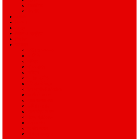
ময়মনসিংহ
রাজশাহী
অপরাধ
বিনোদন
স্বাস্থ্য
বিজ্ঞান ও প্রযুক্তি
শিক্ষাঙ্গন
অন্যান্য
আইন ও আদালত
অর্থনীতি
বানিজ্য
জীবন-যাপন
সাহিত্য
অনিয়ম-দুর্নীতি
ইতিহাস ঐতিহ্য
উপ-সম্পাদকীয়/মতামত
কর্পোরেট সংবাদ
গ্রাম বাংলার খবর
দুর্ঘটনার সংবাদ
প্রশাসনিক সংবাদ
বিশেষ প্রতিবেদন
মানবিক খবর
সংগঠন সংবাদ
সাহিত্য-সংস্কৃতি