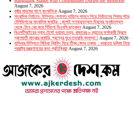
Banglalink Stands with Communities During the Monsoon
August 7, 2026
বর্ষায় মানুষের পাশে বাংলালিংক
August 7, 2026
সাংবাদিক নির্যাতন- উলিপুরে পেশাগত দায়িত্ব পালনে গিয়ে নির্যাতনের শিকার স্টার
টেলিভিশনের সাংবাদিক জুবাইর : জুলাই গণঅভ্যুত্থান দিবসের অনুষ্ঠানস্থল
থেকে টেনে বের করে পিটালো বিএনপি-ছাত্রদল
August 7, 2026
বিএসটিআইয়ের ল্যাব টেস্টে ভয়াবহ তথ্য: বাজারের ৮ ব্র্যান্ডের ফর্সাকারী ক্রিমে
প্রাণঘাতী মাত্রার মার্কারি, প্রশ্নের মুখে তদারকি ব্যবস্থা !
August 7, 2026
হাসিনার দিল্লিতে মিডিয়া ব্রিফিং ঘিরে তীব্র ক্ষোভ ঢাকার : ভারতের ভূমিকা নিয়ে
পররাষ্ট্র মন্ত্রণালয়ের কড়া প্রতিক্রিয়া
August 7, 2026
উপদেষ্টা সম্পাদক : খন্দকার আমিনুর রহমান
সম্পাদক ও প্রকাশক : আমিনুর রহমান বাদশাহ
আইন উপদেষ্টা : এস. এম. দৌলত -ই-খুদা
এ্যাডভোকেট বাংলাদেশ সুপ্রিম কোর্ট।
সম্পাদকীয় ও বাণিজ্যিক কার্যালয়
২৬ বঙ্গবন্ধু অ্যাভিনিউ
ব্যাভিলন সেন্টার (৩য় তলা),ঢাকা ১০০০।