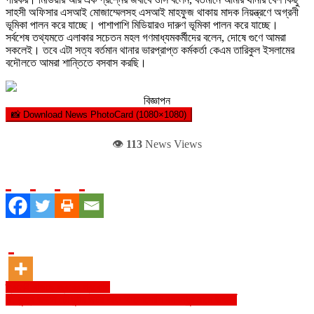
সাহসী অফিসার এসআই মোজাম্মেলসহ এসআই মাহফুজ থাকায় মাদক নিয়ন্ত্রণে অগ্রনী
ভূমিকা পালন করে যাচ্ছে। পাশাপাশি মিডিয়ারও দারুণ ভূমিকা পালন করে যাচ্ছে।
সর্বশেষ তথ্যমতে এলাকার সচেতন মহল গণমাধ্যমকর্মীদের বলেন, দোষে গুণে আমরা
সকলেই। তবে এটা সত্য বর্তমান থানার ভারপ্রাপ্ত কর্মকর্তা কেএম তারিকুল ইসলামের
বদৌলতে আমরা শান্তিতে বসবাস করছি।
বিজ্ঞাপন
📸 Download News PhotoCard (1080×1080)
👁️
113
News Views
Post
ক্রমেই বাড়ছে জ্বরের প্রকোপ
ড. কুতুব উদ্দীন চৌধুরীর ডক্টর অফ ফিলোসোপি বঙ্গবন্ধুর নামে উৎসর্গ
navigation