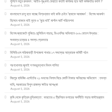
পুলিশে নতুন রদবদল : আইন-শৃঙ্খলা ফেরাতে কতটা কার্যকর হবে আট কর্মকর্তার বদলি ?
August 6, 2026
​​বাংলাদেশে চালু হতে যাচ্ছে বিশ্বখ্যাত থাই কফি চেইন ‘ক্যাফে আমাজন’ : বিশেষ আকর্ষণ
হিসেবে থাকবে থাই নৃত্য ও ‘মুয়ে থাই’ মার্শাল আর্ট পরিবেশনা
August 5, 2026
বিশেষ জ্যাকেটে লুকিয়ে ফেন্সিডিল পাচার, ডিএনসির অভিযানে ৩০৯ বোতল উদ্ধার৷ :
সংঘবদ্ধ চক্রের ৪ সদস্য গ্রেফতার
August 5, 2026
বিসিডিএস সরিষাবাড়ী উপজেলা শাখার ১৭ সদস্যের আহ্বায়ক কমিটি গঠন
August 5, 2026
শরণখোলায় জুলাই গণঅভ্যুত্থান দিবস পালিত
August 5, 2026
মিরপুর হাউজিং এস্টেটের ২১ ভবনের নিলাম ঘিরে কোটি টাকার অনিয়মের অভিযোগ : তদন্ত
দাবি, সরকারের বিপুল রাজস্ব ক্ষতির আশঙ্কা
August 5, 2026
কৃষি থেকে কৃত্রিম বুদ্ধিমত্তা : ভারতের ৫ ট্রিলিয়ন ডলারের অর্থনীতি গড়ার মাস্টারপ্ল্যান
August 5, 2026