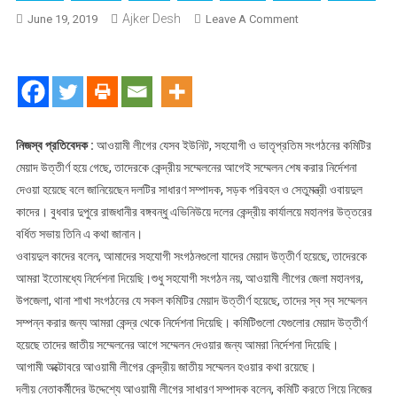
Ajker Desh
On
June 19, 2019
Leave A Comment
আওয়ামী
লীগের
মেয়াদোত্তীর্ণ
সব
কমিটি
গঠনের
নিজস্ব প্রতিবেদক :
আওয়ামী লীগের যেসব ইউনিট, সহযোগী ও ভাতৃপ্রতিম সংগঠনের কমিটির
নির্দেশনা
মেয়াদ উত্তীর্ণ হয়ে গেছে, তাদেরকে কেন্দ্রীয় সম্মেলনের আগেই সম্মেলন শেষ করার নির্দেশনা
দেওয়া হয়েছে বলে জানিয়েছেন দলটির সাধারণ সম্পাদক, সড়ক পরিবহন ও সেতুমন্ত্রী ওবায়দুল
কাদের। বুধবার দুপুরে রাজধানীর বঙ্গবন্ধু এভিনিউয়ে দলের কেন্দ্রীয় কার্যালয়ে মহানগর উত্তরের
বর্ধিত সভায় তিনি এ কথা জানান।
ওবায়দুল কাদের বলেন, আমাদের সহযোগী সংগঠনগুলো যাদের মেয়াদ উত্তীর্ণ হয়েছে, তাদেরকে
আমরা ইতোমধ্যে নির্দেশনা দিয়েছি।শুধু সহযোগী সংগঠন নয়, আওয়ামী লীগের জেলা মহানগর,
উপজেলা, থানা শাখা সংগঠনের যে সকল কমিটির মেয়াদ উত্তীর্ণ হয়েছে, তাদের স্ব স্ব সম্মেলন
সম্পন্ন করার জন্য আমরা কেন্দ্র থেকে নির্দেশনা দিয়েছি। কমিটিগুলো যেগুলোর মেয়াদ উত্তীর্ণ
হয়েছে তাদের জাতীয় সম্মেলনের আগে সম্মেলন দেওয়ার জন্য আমরা নির্দেশনা দিয়েছি।
আগামী অক্টোবরে আওয়ামী লীগের কেন্দ্রীয় জাতীয় সম্মেলন হওয়ার কথা রয়েছে।
দলীয় নেতাকর্মীদের উদ্দেশ্যে আওয়ামী লীগের সাধারণ সম্পাদক বলেন, কমিটি করতে গিয়ে নিজের