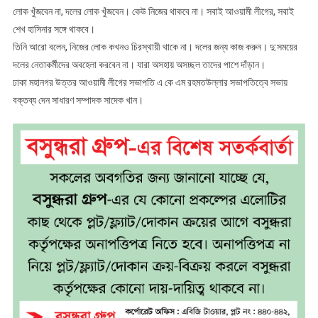
লোক খুঁজবেন না, দলের লোক খুঁজবেন। কেউ নিজের থাকবে না। সবাই আওয়ামী লীগের, সবাই
শেখ হাসিনার সঙ্গে থাকবে।
তিনি আরো বলেন, নিজের লোক কখনও চিরস্থায়ী থাকে না। দলের জন্য কাজ করুন। দু:সময়ের
দলের নেতাকর্মীদের অবহেলা করবেন না। যারা অসহায় অসচ্ছল তাদের পাশে দাঁড়ান।
ঢাকা মহানগর উত্তর আওয়ামী লীগের সভাপতি এ কে এম রহমতউল্লার সভাপতিত্বে সভায়
বক্তব্য দেন সাধারণ সম্পাদক সাদেক খান।