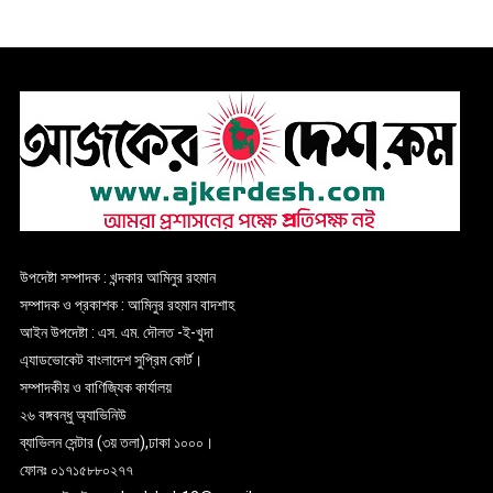
উপদেষ্টা সম্পাদক : খন্দকার আমিনুর রহমান
সম্পাদক ও প্রকাশক : আমিনুর রহমান বাদশাহ
আইন উপদেষ্টা : এস. এম. দৌলত -ই-খুদা
এ্যাডভোকেট বাংলাদেশ সুপ্রিম কোর্ট।
সম্পাদকীয় ও বাণিজ্যিক কার্যালয়
২৬ বঙ্গবন্ধু অ্যাভিনিউ
ব্যাভিলন সেন্টার (৩য় তলা),ঢাকা ১০০০।
ফোনঃ ০১৭১৫৮৮০২৭৭