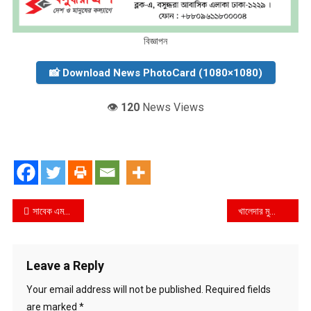
বিজ্ঞাপন
📸 Download News PhotoCard (1080×1080)
👁️
120
News Views
Post
সাবেক এমপি আউয়ালকে আবার দুদকে তলব
খালেদার মুক্তির জন্য একমাত্র পথ আইনি লড়াই: তথ্যমন্ত্রী
navigation
Leave a Reply
Your email address will not be published.
Required fields
are marked
*