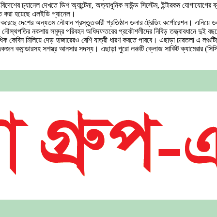
েশের চ্যানেল দেখতে ডিশ অ্যান্টেনা, অত্যাধুনিক সাউন্ড সিস্টেম, ইন্টারকম যোগাযোগের ব্যব
ক্ত করা হয়েছে এলইডি প্যানেল।
করেছে দেশের অন্যতম নৌযান প্রস্তুতকারী প্রতিষ্ঠান ডলার ট্রেডিং কর্পোরেশন। এনিয়ে ডলা
জ্ঞ নৌস্থপতির নকশায় সমুদ্র পরিবহন অধিদফতরের প্রকৌশলীদের নিবিড় তত্ত্বাবধানে দুই বছর
কেবিন মিলিয়ে দেড় হাজারেরও বেশি যাত্রী ধারণ করতে পারবে। এছাড়া চারতলা এ লঞ্চটিত
একজন কমান্ডারসহ সশস্ত্র আনসার সদস্য। এছাড়া পুরো লঞ্চটি ক্লোজ সার্কিট ক্যামেরার (সি