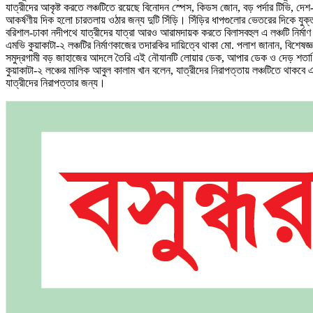
যাত্রীদের আকৃষ্ট করতে লঞ্চটিতে রয়েছে বিনোদন স্পেস, কিডস জোন, বড় পর্দার টিভি, দেশ-বিদ
আকর্ষণীয় দিক হলো চারতলায় ওঠার জন্য দুটি সিঁড়ি। সিঁড়ির ধাপগুলোর ভেতরের দিকে যু
বরিশাল-ঢাকা নদীপথে যাত্রীদের যাত্রা আরও আরামদায়ক করতে বিলাসবহুল এ লঞ্চটি নির্মাণ 
এমভি কুয়াকাটা-২ লঞ্চটির নির্মাণকাজের তদারকির দায়িত্বে থাকা মো. পলাশ জানান, বিশেষ
সমুদ্রগামী বড় জাহাজের আদলে তৈরি এই নৌযানটি লোয়ার ডেক, আপার ডেক ও দেড় শতাধিক 
কুয়াকাটা-২ লঞ্চের মালিক আবুল কালাম খান বলেন, যাত্রীদের নিরাপত্তায় লঞ্চটিতে থাকবে 
যাত্রীদের নিরাপত্তার জন্য।