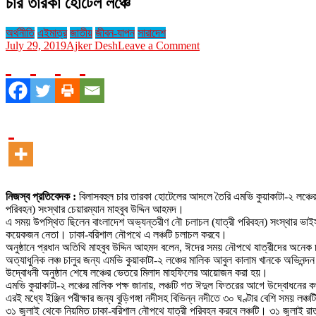
চার তারকা হোটেল লঞ্চে
অর্থনীতি
এইমাত্র
জাতীয়
জীবন-যাপন
সারাদেশ
on
July 29, 2019
Ajker Desh
Leave a Comment
চার
তারকা
হোটেল
লঞ্চে
নিজস্ব প্রতিবেদক :
বিলাসবহুল চার তারকা হোটেলের আদলে তৈরি এমভি কুয়াকাটা-২ লঞ্চে
পরিবহন) সংস্থার চেয়ারম্যান মাহবুব উদ্দিন আহমদ।
এ সময় উপস্থিত ছিলেন বাংলাদেশ অভ্যন্তরীণ নৌ চলাচল (যাত্রী পরিবহন) সংস্থার ভাইস চ
কয়েকজন নেতা। ঢাকা-বরিশাল নৌপথে এ লঞ্চটি চলাচল করবে।
অনুষ্ঠানে প্রধান অতিথি মাহবুব উদ্দিন আহমদ বলেন, ঈদের সময় নৌপথে যাত্রীদের অনে
অত্যাধুনিক লঞ্চ চালুর জন্য এমভি কুয়াকাটা-২ লঞ্চের মালিক আবুল কালাম খানকে অভিনন্দ
উদ্বোধনী অনুষ্ঠান শেষে লঞ্চের ভেতরে মিলাদ মাহফিলের আয়োজন করা হয়।
এমভি কুয়াকাটা-২ লঞ্চের মালিক পক্ষ জানায়, লঞ্চটি গত ঈদুল ফিতরের আগে উদ্বোধনের
এরই মধ্যে ইঞ্জিন পরীক্ষার জন্য বুড়িগঙ্গা নদীসহ বিভিন্ন নদীতে ৩০ ঘণ্টার বেশি সময় লঞ
৩১ জুলাই থেকে নিয়মিত ঢাকা-বরিশাল নৌপথে যাত্রী পরিবহন করবে লঞ্চটি। ৩১ জুলাই রা