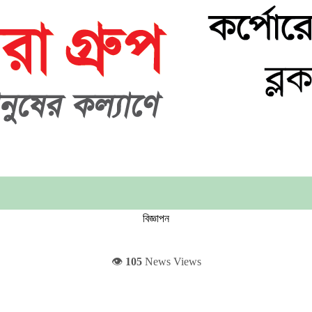
বিজ্ঞাপন
👁️
105
News Views