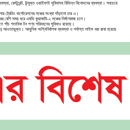
স্থা, রেস্টুরেন্ট, উন্মুক্ত ওয়াইফাই সুবিধাসহ বিভিন্ন বিনোদনের ব্যবস্থা। সবচেয়ে
র ট্রেডিং কর্পোরেশনের লঞ্চের সংখ্যা দাঁড়ালো চার এ।
ের বেশি সময় ধরে এমভি কুয়াকাটা-২ লঞ্চের নির্মাণকাজ চলে।
ে পাঁচ শতাধিক টন পণ্য পরিবহনের সুবিধাও রয়েছে।
সি) আওতাভুক্ত। আধুনিক অগ্নিনির্বাপক ব্যবস্থা ও পর্যাপ্ত লাইফ বয়া রাখা হয়েছে