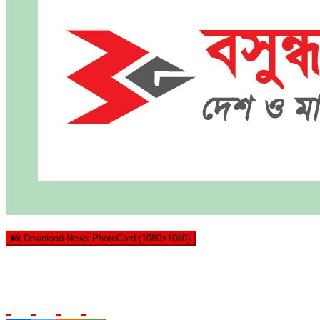
📸 Download News PhotoCard (1080×1080)