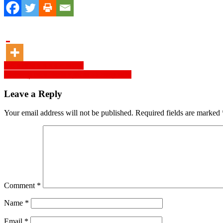
Post
জাতীয় পার্টির হ-য-ব-র-ল অবস্থা
মোহাম্মদপুর থেকে কিশোর গ্যাংয়ের ২২ সদস্য আটক
navigation
Leave a Reply
Your email address will not be published.
Required fields are marked
Comment
*
Name
*
Email
*