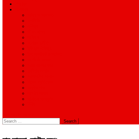
শিক্ষাঙ্গন
অন্যান্য
আইন ও আদালত
অর্থনীতি
বানিজ্য
জীবন-যাপন
সাহিত্য
অনিয়ম-দুর্নীতি
ইতিহাস ঐতিহ্য
উপ-সম্পাদকীয়/মতামত
কর্পোরেট সংবাদ
গ্রাম বাংলার খবর
দুর্ঘটনার সংবাদ
প্রশাসনিক সংবাদ
বিশেষ প্রতিবেদন
মানবিক খবর
সংগঠন সংবাদ
সাহিত্য-সংস্কৃতি
বিবিধ
site mode button
Search
for: