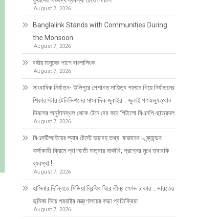
ফুয়াদের বিরুদ্ধে ব্যবস্থা চেয়ে নোটিশ
August 7, 2026
Banglalink Stands with Communities During
the Monsoon
August 7, 2026
বর্ষায় মানুষের পাশে বাংলালিংক
August 7, 2026
সাংবাদিক নির্যাতন- উলিপুরে পেশাগত দায়িত্ব পালনে গিয়ে নির্যাতনের
শিকার স্টার টেলিভিশনের সাংবাদিক জুবাইর : জুলাই গণঅভ্যুত্থান
দিবসের অনুষ্ঠানস্থল থেকে টেনে বের করে পিটালো বিএনপি-ছাত্রদল
August 7, 2026
বিএসটিআইয়ের ল্যাব টেস্টে ভয়াবহ তথ্য: বাজারের ৮ ব্র্যান্ডের
ফর্সাকারী ক্রিমে প্রাণঘাতী মাত্রার মার্কারি, প্রশ্নের মুখে তদারকি
ব্যবস্থা !
August 7, 2026
হাসিনার দিল্লিতে মিডিয়া ব্রিফিং ঘিরে তীব্র ক্ষোভ ঢাকার : ভারতের
ভূমিকা নিয়ে পররাষ্ট্র মন্ত্রণালয়ের কড়া প্রতিক্রিয়া
August 7, 2026