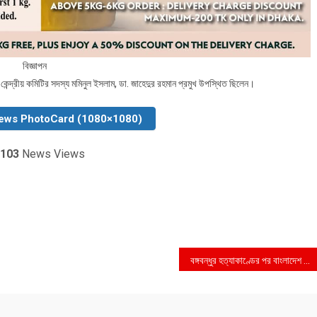
বিজ্ঞাপন
েন্দ্রীয় কমিটির সদস্য মমিনুল ইসলাম, ডা. জাহেদুর রহমান প্রমুখ উপস্থিত ছিলেন।
ews PhotoCard (1080×1080)
103
News Views
বঙ্গবন্ধুর হত্যাকাণ্ডের পর বাংলাদেশ হারিয়ে ফেলে সব সম্ভাবনা