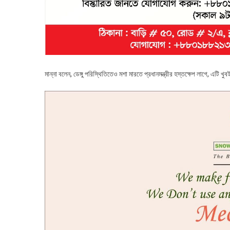
মান্না বলেন, ডেঙ্গু পরিস্থিতিতেও মশা মারতে প্রধানমন্ত্রীর হস্তক্ষেপ লাগে, এট