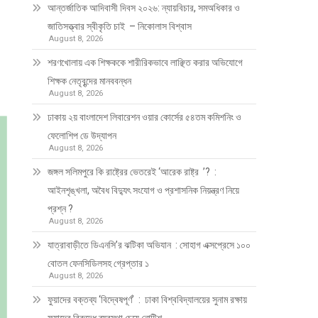
আন্তর্জাতিক আদিবাসী দিবস ২০২৬: ন্যায়বিচার, সমঅধিকার ও
জাতিসত্ত্বার স্বীকৃতি চাই – নিকোলাস বিশ্বাস
August 8, 2026
শরণখোলায় এক শিক্ষককে শারীরিকভাবে লাঞ্ছিত করার অভিযোগে
শিক্ষক নেতৃবৃন্দের মানববন্ধন
August 8, 2026
ঢাকায় ২য় বাংলাদেশ লিবারেশন ওয়ার কোর্সের ৫৪তম কমিশনিং ও
ফেলোশিপ ডে উদ্‌যাপন
August 8, 2026
জঙ্গল সলিমপুরে কি রাষ্ট্রের ভেতরেই ‘আরেক রাষ্ট্র ’? :
আইনশৃঙ্খলা, অবৈধ বিদ্যুৎ সংযোগ ও প্রশাসনিক নিয়ন্ত্রণ নিয়ে
প্রশ্ন ?
August 8, 2026
যাত্রাবাড়ীতে ডিএনসি’র ঝটিকা অভিযান : সোহাগ এক্সপ্রেসে ১০০
বোতল ফেনসিডিলসহ গ্রেপ্তার ১
August 8, 2026
ফুয়াদের বক্তব্য ‘বিদ্বেষপূর্ণ’ : ঢাকা বিশ্ববিদ্যালয়ের সুনাম রক্ষায়