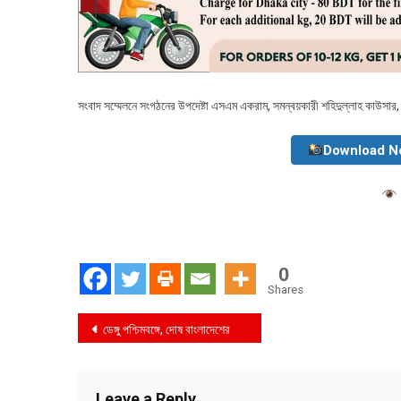
সংবাদ সম্মেলনে সংগঠনের উপদেষ্টা এসএম একরাম, সমন্বয়কারী শহিদুল্লাহ কাউসার, ক
Download N
0
Shares
Post
ডেঙ্গু পশ্চিমবঙ্গে, দোষ বাংলাদেশের
navigation
Leave a Reply