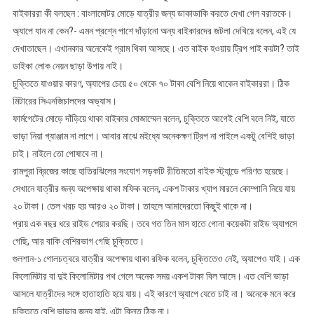
বাইকাররা কী বলছেন : বাংলামোটর মোড়ে যাত্রীর জন্য ডাকাডাকি করতে দেখা গেল বরাতকে।
অ্যাপে যান না কেন?- এমন প্রশ্নে পাশে দাঁড়ানো অন্য বাইকারদের জটলা দেখিয়ে বলেন, এই যে
দেখাতাছেন। এখানকার অনেকেই গ্রাম থিকা আসছে। এত বাইক হওয়ায় ট্রিপ পাই কয়টা? তাই
ডাইকা লোক নেয়ন ছাড়া উপায় নাই।
চুক্তিতে যাওয়ার কারণ, অ্যাপের চেয়ে ৫০ থেকে ৭০ টাকা বেশি নিয়ে থাকেন বাইকাররা। ঠিক
মিটারের সিএনজিচালদের অভ্যাস।
ফার্মগেটের মোড়ে দাঁড়িয়ে থাকা বাইকার মোজাম্মেল বলেন, চুক্তিতে আগেই বেশি বলে নিই, যাতে
ভাড়া নিয়া গ্যাঞ্জাম না লাগে। আবার মাঝে মইধ্যে অনেকক্ষণ ট্রিপ না পাইলে একটু বেশিই ভাড়া
চাই। নাইলে তো পোষাবে না।
রামপুরা ব্রিজের কাছে হাতিরঝিলের সংযোগ সড়কটি রীতিমতো বাইক স্ট্যান্ডে পরিণত হয়েছে।
সেখানে যাত্রীর জন্য অপেক্ষায় থাকা মফিক বলেন, একশ টাকার খ্যাপ মারলে কোম্পানি নিয়ে যায়
২০ টাকা। তেল খরচ হয় আরও ২০ টাকা। তাহলে আমাদেরতো কিছুই থাকে না।
প্রায় এক বছর ধরে রাইড শেয়ার করছি। তবে গত তিন মাস হাতে গোনা কয়েকটা রাইড অ্যাপসে
গেছি, আর বাকি বেশিরভাগ গেছি চুক্তিতে।
গুলশান-১ গোলচত্বরে যাত্রীর অপেক্ষায় থাকা রফিক বলেন, চুক্তিতেও নেই, অ্যাপেও যাই। এক
কিলোমিটার বা দুই কিলোমিটার পথ গেলে অনেক সময় একশ টাকা বিল আসে। এত বেশি ভাড়া
আসলে যাত্রীদের সঙ্গে হাতাহাতি হয়ে যায়। এই কারণে অ্যাপে যেতে চাই না। অনেকে মনে করে
চুক্তিতে বেশি ভাড়ার জন্য যাই, এটা কিন্তু ঠিক না।