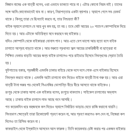
মিজান নামের এক যাত্রী বলেন, ওরা এভাবে ডাকতে পারে না। এটার কোনো নিয়ম নাই। তাদের
সঙ্গে আমি কোনোভাবেই যাব না। কারণ, নিরাপত্তার একটা ব্যাপার। অ্যাপে গেলে সব রেকর্ড
থাকে। কিন্তু তারা যে ছিনতাই করবে না, তার নিশ্চয়তা কী?
বাইক অ্যাপে চালালে যে আয় খুব কম হয়, তা নয়। তবে মোট আয়ের ২০ শতাংশ কোম্পানিকে দিয়ে
দিতে হয়। আর এটাকে অতিরিক্ত মনে করছেন বহু বাইকার।
যদিও কোম্পানি থেকে বাইকাররা বোনাস পান। আর এতে বেশ ভালো আয় হতো বলে বাইক
চালাতে আগ্রহ বাড়তে থাকে। আর শুরুতে প্রধানত অল্প আয়ের চাকরিজীবী বা ছাত্ররা বা
শিক্ষিত বেকার বাড়তি আয়ের জন্য বাইক চালালেও পরে রাইডার হিসেবে নিবন্ধনের স্রোত তৈরি
হয়।
ফুটপাতের হকার, শ্রমজীবী এমনকি ঢাকার বাইরে থেকে দলে দলে লোক এসে বাইকার হিসেবে
নিবন্ধন করতে থাকে। এমনকি অটো চালানো বাদ দিয়েও বাইকে যাত্রী টানা শুরু হয়। আর এরা
যাত্রী টানা শুরুর পর থেকেই সিএনজির ভোগান্তি ধীরে ধীরে আসতে থাকে বাইকেও।
রংপুর থেকে ঢাকায় আসা এক বাইকার বলেন, রংপুরে থাকতাম। সাইকেল চালানোর অভ্যাস
আছে। ঢাকায় বাইক চালালে লাভ আছে শুনে আসছি।
গত কয়েকদিন ধরে বহুজনকে কল দিয়েও অ্যাপে নির্ধারিত ভাড়ায় যেতে রাজি করানো যায়নি।
সিংহভাগ ক্ষেত্রেই তারা রিকোয়েস্ট গ্রহণ করেন না, আর গ্রহণ করলেও কল দেন না, নিজেরা কল
দিলেও তা রিসিভ করেন না।
কাকরাইল থেকে ইস্কাটনে আসবেন আল ফারুক। তিনি কয়েকবার চেষ্টা করার পর একজন বাইকার