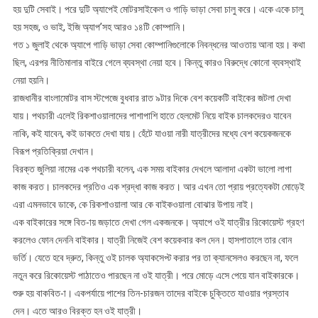
হয় দুটি সেবাই। পরে দুটি অ্যাপেই মোটরসাইকেল ও গাড়ি ভাড়া সেবা চালু করে। একে একে চালু
হয় সহজ, ও ভাই, ইজি অ্যাপ’সহ আরও ১৪টি কোম্পানি।
গত ১ জুলাই থেকে অ্যাপে গাড়ি ভাড়া সেবা কোম্পানিগুলোকে নিবন্ধনের আওতায় আনা হয়। কথা
ছিল, এরপর নীতিমালার বাইরে গেলে ব্যবস্থা নেয়া হবে। কিন্তু কারও বিরুদ্ধে কোনো ব্যবস্থাই
নেয়া হয়নি।
রাজধানীর বাংলামোটর বাস স্টপেজে বুধবার রাত ৯টার দিকে বেশ কয়েকটি বাইকের জটলা দেখা
যায়। পথচারী এলেই রিকশাওয়ালাদের পাশাপাশি হাতে হেলমেট নিয়ে বাইক চালকদেরও যাবেন
নাকি, কই যাবেন, কই ডাকতে দেখা যায়। হেঁটে যাওয়া নারী যাত্রীদের মধ্যে বেশ কয়েকজনকে
বিরূপ প্রতিক্রিয়া দেখান।
বিরক্ত জুলিয়া নামের এক পথচারী বলেন, এক সময় বাইকার দেখলে আলাদা একটা ভালো লাগা
কাজ করত। চালকদের প্রতিও এক শ্রদ্ধা কাজ করত। আর এখন তো প্রায় প্রত্যেকটা মোড়েই
এরা এমনভাবে ডাকে, কে রিকশাওয়ালা আর কে বাইকওয়ালা বোঝার উপায় নাই।
এক বাইকারের সঙ্গে বিত-ায় জড়াতে দেখা গেল একজনকে। অ্যাপে ওই যাত্রীর রিকোয়েস্ট গ্রহণ
করলেও ফোন দেননি বাইকার। যাত্রী নিজেই বেশ কয়েকবার কল দেন। হাসপাতালে তার বোন
ভর্তি। যেতে হবে দ্রুত, কিন্তু ওই চালক অ্যাকসেপ্ট করার পর তা ক্যানসেলও করছেন না, ফলে
নতুন করে রিকোয়েস্ট পাঠাতেও পারছেন না ওই যাত্রী। পরে মোড়ে এসে পেয়ে যান বাইকারকে।
শুরু হয় বাকবিত-া। একপর্যায়ে পাশের তিন-চারজন তাদের বাইকে চুক্তিতে যাওয়ার প্রস্তাব
দেন। এতে আরও বিরক্ত হন ওই যাত্রী।