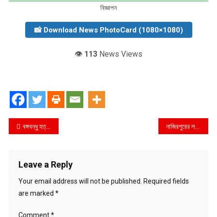
বিজ্ঞাপন
📸 Download News PhotoCard (1080×1080)
👁️
113
News Views
Post
বঙ্গবন্ধু হত্যার হুকুমদাতাদেরও বিচার হবে
নাজিরপুরের লম্পট রবিউল অবশেষে গ্রেফতার ১২ বছরের আপন শালি ৪ মাসের অন্তঃসত্ত্বা
navigation
Leave a Reply
Your email address will not be published.
Required fields
are marked
*
Comment
*