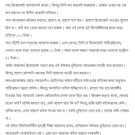
তার রিকোয়েস্ট অ্যাকসেপ্ট করেন। কিন্তু তিনি কল করেননি ফারুককে। ফারুক একের পর এক
কল করলেও তা রিসিভ করেননি বাইকার।
পথে আরেকজন বাইকার বললেন, অ্যাপে না, খ্যাপে হলে যাব। অ্যাপে রিকোয়েস্ট দেওয়ার সুযোগ
ছিল না। তাই কত নেবেন জানতে চান ফারুক। আর ওই চালক দুই কিলোমিটারের জন্য ভাড়া
চাইলেন ১০০ টাকা।
পরে হেঁটেই চলে গন্তব্যে আসলেন ফারুক। এসে দেখেন, তিনি যে রিকোয়েস্ট পাঠিয়েছিলেন,
সেখান থেকে ভাড়া দেখানো হয়েছে ৮১ টাকা। অথচ তাকে শুরুতে সম্ভাব্য ভাড়া দেখানো হয়েছিল
৫০ টাকা।
অর্থাৎ ফারুকের রিকোয়েস্ট গ্রহণ করে ওই বাইকার চুক্তিতে আরেকজন যাত্রী বহন করেছেন।
কিন্তু অ্যাপ কোম্পানি জেনেছে তিনি অ্যাপের যাত্রী বহন করছেন।
কারওয়ানবাজার মোড়ে সোনারগাঁও হোটেলেরর সামনে দাঁড়িয়ে পাঠাওয়ের বাইকের জন্য অনুরোধ
পাঠিয়েছেন আব্দুল হালিম। কিন্তু অনলাইনে বাইক পাচ্ছিলেন না। রাস্তা পার হয়ে জাহাঙ্গীর
টাওয়ার নিচে আসতেই একদল মোটরবাইক চালক তাকে ঘিরে ধরে। জিজ্ঞেস করতে থাকে, কোথায়
যাবেন ভাই? হালিম জানতে চান, কেউ আ্যপে যাবে কি না? কিন্তু রাজি হয়নি বাইকারদের কেউ।
হালিম বলেন, এখন অ্যাপে বাইক পাওয়া যায় না। সবাই চুক্তিতে যেতে চায়। তাদের নাকি পোষায়
না।
নর্থ সাউথ ইউনিভার্সিটির ছাত্রী লিজা আক্তার বলেন, বেশিরভাগ বাইকার চুক্তিতে যেতে চান।
অনেকেরই পেশাদারিত্ব নেই। এমন হলে আ্যপের সুবিধা হারাবে নগরবাসী।