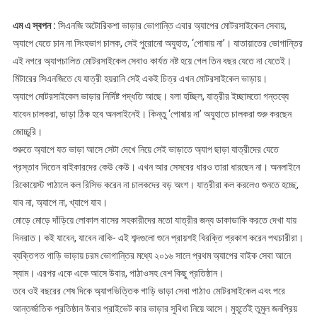
মোটরসাইকেলে
এম এ স্বপন :
সিএনজি অটোরিকশা ভাড়ার ভোগান্তি এবার অ্যাপের মোটরসাইকেল সেবায়,
অ্যাপে যেতে চান না সিংহভাগ চালক, সেই পুরোনো অযুহাত, ‘পোষায় না’। যাতায়াতের ভোগান্তির
এই নগরে অ্যাপচালিত মোটরসাইকেল সেবাও কার্যত নষ্ট হয়ে গেল তিন বছর যেতে না যেতেই।
মিটারের সিএনজিতে যে যাত্রী হয়রানি সেই একই চিত্র এখন মোটরসাইকেল ভাড়ায়।
অ্যাপে মোটরসাইকেল ভাড়ার নির্দিষ্ট পদ্ধতি আছে। বলা হচ্ছিল, যাত্রীর ইচ্ছামতো গন্তব্যে
যাবেন চালকরা, ভাড়া ঠিক হবে অনলাইনেই। কিন্তু ‘পোষায় না’ অযুহাতে চালকরা শুরু করছেন
জোচ্চুরি।
শুরুতে অ্যাপে যত ভাড়া আসে সেটা দেখে নিয়ে সেই ভাড়াতে অ্যাপ ছাড়া যাত্রীদের যেতে
প্রস্তাব দিতেন বাইকারদের কেউ কেউ। এখন আর সেসবের ধারও তারা ধারছেন না। অনলাইনে
রিকোয়েস্ট পাঠালে কল রিসিভ করেন না চালকদের বড় অংশ। যাত্রীরা কল করলেও শুনতে হচ্ছে,
যাব না, অ্যাপে না, খ্যাপে যাব।
মোড়ে মোড়ে দাঁড়িয়ে লোকাল বাসের সহকারীদের মতো যাত্রীর জন্য ডাকাডাকি করতে দেখা যায়
দিনরাত। কই যাবেন, যাবেন নাকি- এই শব্দগুলো শুনে প্রায়শই বিরক্তি প্রকাশ করেন পথচারীরা।
ব্যক্তিগত গাড়ি ভাড়ায় চরম ভোগান্তির মধ্যে ২০১৬ সালে প্রথম অ্যাপের বাইক সেবা আনে
স্যাম। এরপর একে একে আসে উবার, পাঠাওসহ বেশ কিছু প্রতিষ্ঠান।
তবে ওই বছরের শেষ দিকে অ্যাপভিত্তিক গাড়ি ভাড়া সেবা পাঠাও মোটরসাইকেল এবং পরে
আন্তর্জাতিক প্রতিষ্ঠান উবার প্রাইভেট কার ভাড়ার সুবিধা নিয়ে আসে। মুহূর্তেই তুমুল জনপ্রিয়