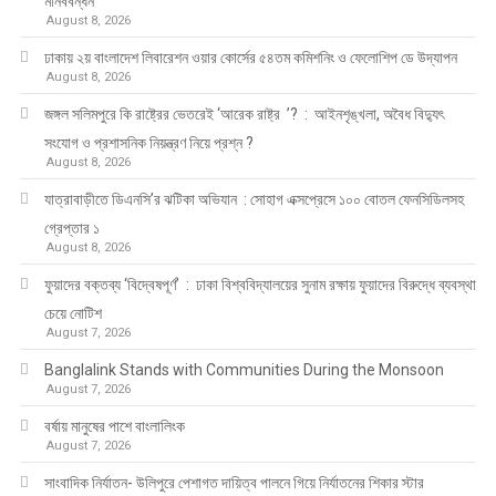
মানববন্ধন
August 8, 2026
ঢাকায় ২য় বাংলাদেশ লিবারেশন ওয়ার কোর্সের ৫৪তম কমিশনিং ও ফেলোশিপ ডে উদ্‌যাপন
August 8, 2026
জঙ্গল সলিমপুরে কি রাষ্ট্রের ভেতরেই ‘আরেক রাষ্ট্র ’? : আইনশৃঙ্খলা, অবৈধ বিদ্যুৎ
সংযোগ ও প্রশাসনিক নিয়ন্ত্রণ নিয়ে প্রশ্ন ?
August 8, 2026
যাত্রাবাড়ীতে ডিএনসি’র ঝটিকা অভিযান : সোহাগ এক্সপ্রেসে ১০০ বোতল ফেনসিডিলসহ
গ্রেপ্তার ১
August 8, 2026
ফুয়াদের বক্তব্য ‘বিদ্বেষপূর্ণ’ : ঢাকা বিশ্ববিদ্যালয়ের সুনাম রক্ষায় ফুয়াদের বিরুদ্ধে ব্যবস্থা
চেয়ে নোটিশ
August 7, 2026
Banglalink Stands with Communities During the Monsoon
August 7, 2026
বর্ষায় মানুষের পাশে বাংলালিংক
August 7, 2026
সাংবাদিক নির্যাতন- উলিপুরে পেশাগত দায়িত্ব পালনে গিয়ে নির্যাতনের শিকার স্টার