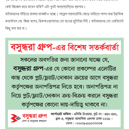
কেউ জিজ্ঞেস করে যাবেন নাকি? এটা খুবই অস্বস্বস্তির ব্যাপার।
বাইকারদের দাঁড়িয়ে থাকায় যানজটও হচ্ছে। সায়েন্স ল্যাবরেটরি মোড়ে দায়িত্ব পালন করা ট্রাফিক
কনস্টেবল মো. জিয়া বলেন, রিকশাওয়ালাদের তো হাওয়া ছুটাইয়া দিই। বাইকারদের তো এমনিতেই
কিছু বলা যায় না।