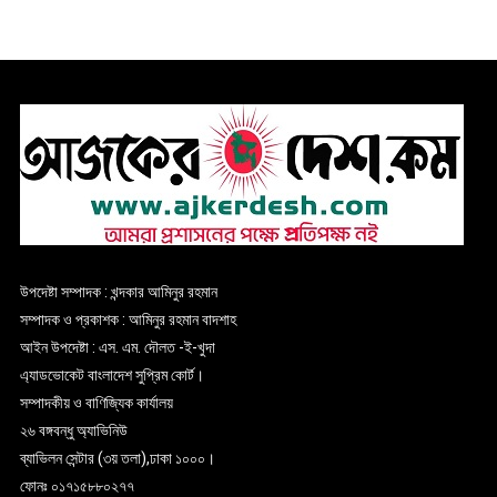
উপদেষ্টা সম্পাদক : খন্দকার আমিনুর রহমান
সম্পাদক ও প্রকাশক : আমিনুর রহমান বাদশাহ
আইন উপদেষ্টা : এস. এম. দৌলত -ই-খুদা
এ্যাডভোকেট বাংলাদেশ সুপ্রিম কোর্ট।
সম্পাদকীয় ও বাণিজ্যিক কার্যালয়
২৬ বঙ্গবন্ধু অ্যাভিনিউ
ব্যাভিলন সেন্টার (৩য় তলা),ঢাকা ১০০০।
ফোনঃ ০১৭১৫৮৮০২৭৭