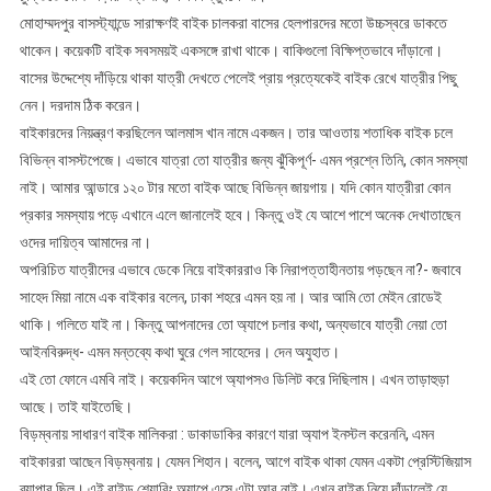
মোহাম্মদপুর বাসস্ট্যান্ডে সারাক্ষণই বাইক চালকরা বাসের হেলপারদের মতো উচ্চস্বরে ডাকতে
থাকেন। কয়েকটি বাইক সবসময়ই একসঙ্গে রাখা থাকে। বাকিগুলো বিক্ষিপ্তভাবে দাঁড়ানো।
বাসের উদ্দেশ্যে দাঁড়িয়ে থাকা যাত্রী দেখতে পেলেই প্রায় প্রত্যেকেই বাইক রেখে যাত্রীর পিছু
নেন। দরদাম ঠিক করেন।
বাইকারদের নিয়ন্ত্রণ করছিলেন আলমাস খান নামে একজন। তার আওতায় শতাধিক বাইক চলে
বিভিন্ন বাসস্টপেজে। এভাবে যাত্রা তো যাত্রীর জন্য ঝুঁকিপূর্ণ- এমন প্রশ্নে তিনি, কোন সমস্যা
নাই। আমার আন্ডারে ১২০ টার মতো বাইক আছে বিভিন্ন জায়গায়। যদি কোন যাত্রীরা কোন
প্রকার সমস্যায় পড়ে এখানে এলে জানালেই হবে। কিন্তু ওই যে আশে পাশে অনেক দেখাতাছেন
ওদের দায়িত্ব আমাদের না।
অপরিচিত যাত্রীদের এভাবে ডেকে নিয়ে বাইকাররাও কি নিরাপত্তাহীনতায় পড়ছেন না?- জবাবে
সাহেদ মিয়া নামে এক বাইকার বলেন, ঢাকা শহরে এমন হয় না। আর আমি তো মেইন রোডেই
থাকি। গলিতে যাই না। কিন্তু আপনাদের তো অ্যাপে চলার কথা, অন্যভাবে যাত্রী নেয়া তো
আইনবিরুদ্ধ- এমন মন্তব্যে কথা ঘুরে গেল সাহেদের। দেন অযুহাত।
এই তো ফোনে এমবি নাই। কয়েকদিন আগে অ্যাপসও ডিলিট করে দিছিলাম। এখন তাড়াহুড়া
আছে। তাই যাইতেছি।
বিড়ম্বনায় সাধারণ বাইক মালিকরা : ডাকাডাকির কারণে যারা অ্যাপ ইনস্টল করেননি, এমন
বাইকাররা আছেন বিড়ম্বনায়। যেমন শিহান। বলেন, আগে বাইক থাকা যেমন একটা প্রেস্টিজিয়াস
ব্যাপার ছিল। এই রাইড শেয়ারিং অ্যাপে এসে এটা আর নাই। এখন বাইক নিয়ে দাঁড়ালেই যে