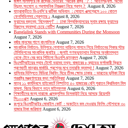
জঙ্গল সলিমপুরে কি রাষ্ট্রের ভেতরেই ‘আরেক রাষ্ট্র ’? : আইনশৃঙ্খলা, অবৈধ
বিদ্যুৎ সংযোগ ও প্রশাসনিক নিয়ন্ত্রণ নিয়ে প্রশ্ন ?
August 8, 2026
যাত্রাবাড়ীতে ডিএনসি’র ঝটিকা অভিযান : সোহাগ এক্সপ্রেসে ১০০ বোতল
ফেনসিডিলসহ গ্রেপ্তার ১
August 8, 2026
ফুয়াদের বক্তব্য ‘বিদ্বেষপূর্ণ’ : ঢাকা বিশ্ববিদ্যালয়ের সুনাম রক্ষায় ফুয়াদের
বিরুদ্ধে ব্যবস্থা চেয়ে নোটিশ
August 7, 2026
Banglalink Stands with Communities During the Monsoon
August 7, 2026
বর্ষায় মানুষের পাশে বাংলালিংক
August 7, 2026
সাংবাদিক নির্যাতন- উলিপুরে পেশাগত দায়িত্ব পালনে গিয়ে নির্যাতনের শিকার স্টার
টেলিভিশনের সাংবাদিক জুবাইর : জুলাই গণঅভ্যুত্থান দিবসের অনুষ্ঠানস্থল
থেকে টেনে বের করে পিটালো বিএনপি-ছাত্রদল
August 7, 2026
বিএসটিআইয়ের ল্যাব টেস্টে ভয়াবহ তথ্য: বাজারের ৮ ব্র্যান্ডের ফর্সাকারী ক্রিমে
প্রাণঘাতী মাত্রার মার্কারি, প্রশ্নের মুখে তদারকি ব্যবস্থা !
August 7, 2026
হাসিনার দিল্লিতে মিডিয়া ব্রিফিং ঘিরে তীব্র ক্ষোভ ঢাকার : ভারতের ভূমিকা নিয়ে
পররাষ্ট্র মন্ত্রণালয়ের কড়া প্রতিক্রিয়া
August 7, 2026
মাত্র ১১ কার্যদিবসে হাইকোর্টে নিষ্পত্তি ৫০ হাজারের বেশি পুরাতন ক্রিমিনাল মিস
মামলা, বিচার বিভাগে নতুন মাইলফলক
August 6, 2026
শিক্ষার্থীদের জন্য দারাজে এক্সক্লুসিভ ডিসকাউন্ট নিয়ে আসছে রিয়েলমি
সি১০০এক্স
August 6, 2026
রংপুরে বিএসটিআইর মোবাইল কোর্ট : অকটেনে কম দেওয়ায় ফিলিং স্টেশনকে ৩০
হাজার টাকা জরিমানা
August 6, 2026