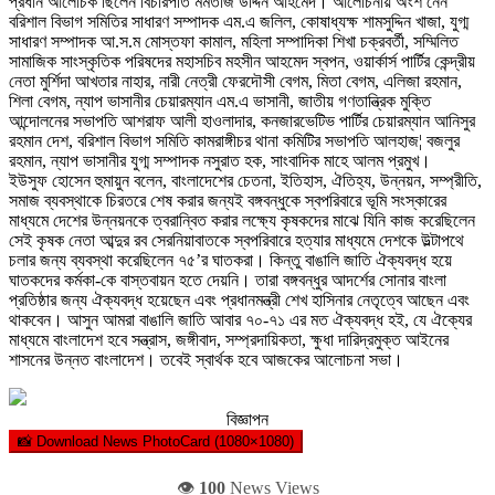
প্রধান আলোচক ছিলেন বিচারপতি মমতাজ উদ্দিন আহমেদ। আলোচনায় অংশ নেন
বরিশাল বিভাগ সমিতির সাধারণ সম্পাদক এম.এ জলিল, কোষাধ্যক্ষ শামসুদ্দিন খাজা, যুগ্ম
সাধারণ সম্পাদক আ.স.ম মোস্তফা কামাল, মহিলা সম্পাদিকা শিখা চক্রবর্তী, সম্মিলিত
সামাজিক সাংস্কৃতিক পরিষদের মহাসচিব মহসীন আহমেদ স্বপন, ওয়ার্কার্স পার্টির কেন্দ্রীয়
নেতা মুর্শিদা আখতার নাহার, নারী নেত্রী ফেরদৌসী বেগম, মিতা বেগম, এলিজা রহমান,
শিলা বেগম, ন্যাপ ভাসানীর চেয়ারম্যান এম.এ ভাসানী, জাতীয় গণতান্ত্রিক মুক্তি
আন্দোলনের সভাপতি আশরাফ আলী হাওলাদার, কনজারভেটিভ পার্টির চেয়ারম্যান আনিসুর
রহমান দেশ, বরিশাল বিভাগ সমিতি কামরাঙ্গীচর থানা কমিটির সভাপতি আলহাজ¦ বজলুর
রহমান, ন্যাপ ভাসানীর যুগ্ম সম্পাদক নসুরাত হক, সাংবাদিক মাহে আলম প্রমুখ।
ইউসুফ হোসেন হুমায়ুন বলেন, বাংলাদেশের চেতনা, ইতিহাস, ঐতিহ্য, উন্নয়ন, সম্প্রীতি,
সমাজ ব্যবস্থাকে চিরতরে শেষ করার জন্যই বঙ্গবন্ধুকে স্বপরিবারে ভূমি সংস্কারের
মাধ্যমে দেশের উন্নয়নকে ত্বরান্বিত করার লক্ষ্যে কৃষকদের মাঝে যিনি কাজ করেছিলেন
সেই কৃষক নেতা আব্দুর রব সেরনিয়াবাতকে স্বপরিবারে হত্যার মাধ্যমে দেশকে উল্টাপথে
চলার জন্য ব্যবস্থা করেছিলেন ৭৫’র ঘাতকরা। কিন্তু বাঙালি জাতি ঐক্যবদ্ধ হয়ে
ঘাতকদের কর্মকা-কে বাস্তবায়ন হতে দেয়নি। তারা বঙ্গবন্ধুর আদর্শের সোনার বাংলা
প্রতিষ্ঠার জন্য ঐক্যবদ্ধ হয়েছেন এবং প্রধানমন্ত্রী শেখ হাসিনার নেতৃত্বে আছেন এবং
থাকবেন। আসুন আমরা বাঙালি জাতি আবার ৭০-৭১ এর মত ঐক্যবদ্ধ হই, যে ঐক্যের
মাধ্যমে বাংলাদেশ হবে সন্ত্রাস, জঙ্গীবাদ, সম্প্রদায়িকতা, ক্ষুধা দারিদ্রমুক্ত আইনের
শাসনের উন্নত বাংলাদেশ। তবেই স্বার্থক হবে আজকের আলোচনা সভা।
বিজ্ঞাপন
📸 Download News PhotoCard (1080×1080)
👁️
100
News Views