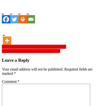
Post
বঙ্গবন্ধু তাঁর কর্মে আজ বিশ্ববন্ধু মুক্তিযুদ্ধ বিষয়ক মন্ত্রী
ডিসি’র আপত্তিকর ভিডিও প্রকাশের তদন্ত হচ্ছে
navigation
Leave a Reply
Your email address will not be published.
Required fields are
marked
*
Comment
*