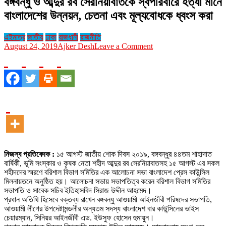
বঙ্গবন্ধু ও আব্দুর রব সেরনিয়াবাতকে স্বপরিবারে হত্যা মানে
বাংলাদেশের উন্নয়ন, চেতনা এবং মূল্যবোধকে ধ্বংস করা
এইমাত্র
জাতীয়
ঢাকা
রাজধানী
রাজনীতি
on
August 24, 2019
Ajker Desh
Leave a Comment
বঙ্গবন্ধু
ও
আব্দুর
রব
সেরনিয়াবাতকে
স্বপরিবারে
হত্যা
মানে
বাংলাদেশের
উন্নয়ন,
চেতনা
নিজস্ব প্রতিবেদক :
১৫ আগস্ট জাতীয় শোক দিবস ২০১৯, বঙ্গবন্ধুর ৪৪তম শাহাদাত
এবং
বার্ষিকী, ভূমি সংস্কার ও কৃষক নেতা শহীদ আব্দুর রব সেরনিয়াবাতসহ ১৫ আগস্ট এর সকল
মূল্যবোধকে
শহীদদের স্মরণে বরিশাল বিভাগ সমিতির এক আলোচনা সভা বাংলাদেশ প্রেস কাউন্সিল
ধ্বংস
মিলনায়তনে অনুষ্ঠিত হয়। আলোচনা সভায় সভাপতিত্ব করেন বরিশাল বিভাগ সমিতির
করা
সভাপতি ও সাবেক সচিব ইতিহাসবিদ সিরাজ উদ্দীন আহমেদ।
প্রধান অতিথি হিসেবে বক্তব্য রাখেন বঙ্গবন্ধু আওয়ামী আইনজীবী পরিষদের সভাপতি,
আওয়ামী লীগের উপদেষ্টামন্ডলীর অন্যতম সদস্য বাংলাদেশ বার কাউন্সিলের ভাইস
চেয়ারম্যান, সিনিয়র আইনজীবী এড. ইউসুফ হোসেন হুমায়ুন।