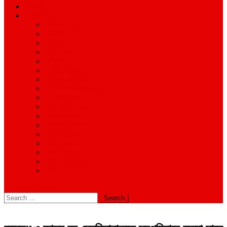
শিক্ষাঙ্গন
অন্যান্য
আইন ও আদালত
অর্থনীতি
বানিজ্য
জীবন-যাপন
সাহিত্য
অনিয়ম-দুর্নীতি
ইতিহাস ঐতিহ্য
উপ-সম্পাদকীয়/মতামত
কর্পোরেট সংবাদ
গ্রাম বাংলার খবর
দুর্ঘটনার সংবাদ
প্রশাসনিক সংবাদ
বিশেষ প্রতিবেদন
মানবিক খবর
সংগঠন সংবাদ
সাহিত্য-সংস্কৃতি
বিবিধ
site mode button
Search
for: