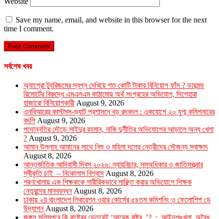
Website
Save my name, email, and website in this browser for the next
time I comment.
সর্বশেষ খবর
অ্যাগ্রো ট্যুরিজমের স্বপ্ন দেখিয়ে শত কোটি টাকার বিনিয়োগ ফাঁদ ? ডায়মন্ড
রিসোর্টের বিরুদ্ধে এমএলএম কাঠামোয় অর্থ সংগ্রহের অভিযোগ, দিশেহারা
হাজারো বিনিয়োগকারী
August 9, 2026
এনবিআরের কাস্টমস-ভ্যাট প্রশাসনে বড় রদবদল : একযোগে ২০ যুগ্ম কমিশনারের
বদলি
August 9, 2026
পদোন্নতির দৌড়ে সাইদুর রহমান, নাকি দুর্নীতির অভিযোগের আড়ালে অন্য খেলা
?
August 9, 2026
আমান উল্লাহ আমানের সাথে নিশু ও মহিলা দলের নেত্রীদের সৌজন্য স্বাক্ষাৎ
August 8, 2026
আন্তর্জাতিক আদিবাসী দিবস ২০২৬: ন্যায়বিচার, সমঅধিকার ও জাতিসত্ত্বার
স্বীকৃতি চাই – নিকোলাস বিশ্বাস
August 8, 2026
শরণখোলায় এক শিক্ষককে শারীরিকভাবে লাঞ্ছিত করার অভিযোগে শিক্ষক
নেতৃবৃন্দের মানববন্ধন
August 8, 2026
ঢাকায় ২য় বাংলাদেশ লিবারেশন ওয়ার কোর্সের ৫৪তম কমিশনিং ও ফেলোশিপ ডে
উদ্‌যাপন
August 8, 2026
জঙ্গল সলিমপুরে কি রাষ্ট্রের ভেতরেই ‘আরেক রাষ্ট্র ’? : আইনশৃঙ্খলা, অবৈধ