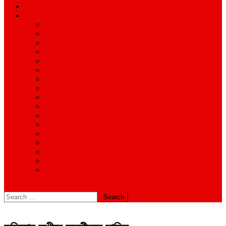
শিক্ষাঙ্গন
অন্যান্য
আইন ও আদালত
অর্থনীতি
বানিজ্য
জীবন-যাপন
সাহিত্য
অনিয়ম-দুর্নীতি
ইতিহাস ঐতিহ্য
উপ-সম্পাদকীয়/মতামত
কর্পোরেট সংবাদ
গ্রাম বাংলার খবর
দুর্ঘটনার সংবাদ
প্রশাসনিক সংবাদ
বিশেষ প্রতিবেদন
মানবিক খবর
সংগঠন সংবাদ
সাহিত্য-সংস্কৃতি
বিবিধ
site mode button
Search
for: