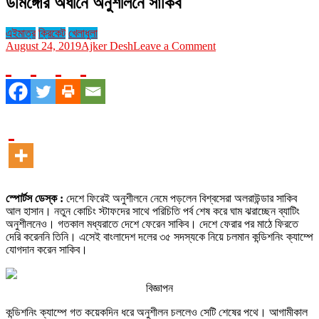
ডমিঙ্গোর অধীনে অনুশীলনে সাকিব
এইমাত্র
ক্রিকেট
খেলাধুলা
on
August 24, 2019
Ajker Desh
Leave a Comment
ডমিঙ্গোর
অধীনে
অনুশীলনে
সাকিব
স্পোর্টস ডেস্ক :
দেশে ফিরেই অনুশীলনে নেমে পড়লেন বিশ্বসেরা অলরাউন্ডার সাকিব
আল হাসান। নতুন কোচিং স্টাফদের সাথে পরিচিতি পর্ব শেষ করে ঘাম ঝরাচ্ছেন ব্যাটিং
অনুশীলনেও। গতকাল মধ্যরাতে দেশে ফেরেন সাকিব। দেশে ফেরার পর মাঠে ফিরতে
দেরি করেননি তিনি। এসেই বাংলাদেশ দলের ৩৫ সদস্যকে নিয়ে চলমান কন্ডিশনিং ক্যাম্পে
যোগদান করেন সাকিব।
বিজ্ঞাপন
কন্ডিশনিং ক্যাম্পে গত কয়েকদিন ধরে অনুশীলন চললেও সেটি শেষের পথে। আগামীকাল