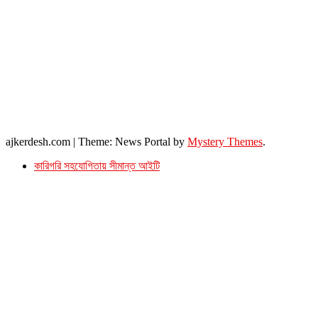
সম্পাদক ও প্রকাশক : আমিনুর রহমান বাদশাহ
আইন উপদেষ্টা : এস. এম. দৌলত -ই-খুদা
এ্যাডভোকেট বাংলাদেশ সুপ্রিম কোর্ট।
সম্পাদকীয় ও বাণিজ্যিক কার্যালয়
২৬ বঙ্গবন্ধু অ্যাভিনিউ
ব্যাভিলন সেন্টার (৩য় তলা),ঢাকা ১০০০।
ফোনঃ ০১৭১৫৮৮০২৭৭
সম্পাদক ইমেইল : arbadshah12@gmail.com
arbadshah1975@gmail.com
ইমেইল : ajkerdeshnews@gmail.com
© সর্বস্বত্ব সংরক্ষিত। এই ওয়েবসাইটের কোন লেখা, ছবি, ভিডিও অনুমতি ছাড়া ব্যবহার বেআইনি ।
ajkerdesh.com
|
Theme: News Portal by
Mystery Themes
.
কারিগরি সহযোগিতায় সীমান্ত আইটি