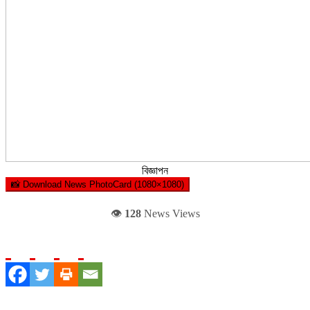
বিজ্ঞাপন
📸 Download News PhotoCard (1080×1080)
👁️
128
News Views