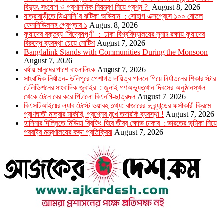
বিদ্যুৎ সংযোগ ও প্রশাসনিক নিয়ন্ত্রণ নিয়ে প্রশ্ন ?
August 8, 2026
যাত্রাবাড়ীতে ডিএনসি’র ঝটিকা অভিযান : সোহাগ এক্সপ্রেসে ১০০ বোতল
ফেনসিডিলসহ গ্রেপ্তার ১
August 8, 2026
ফুয়াদের বক্তব্য ‘বিদ্বেষপূর্ণ’ : ঢাকা বিশ্ববিদ্যালয়ের সুনাম রক্ষায় ফুয়াদের
বিরুদ্ধে ব্যবস্থা চেয়ে নোটিশ
August 7, 2026
Banglalink Stands with Communities During the Monsoon
August 7, 2026
বর্ষায় মানুষের পাশে বাংলালিংক
August 7, 2026
সাংবাদিক নির্যাতন- উলিপুরে পেশাগত দায়িত্ব পালনে গিয়ে নির্যাতনের শিকার স্টার
টেলিভিশনের সাংবাদিক জুবাইর : জুলাই গণঅভ্যুত্থান দিবসের অনুষ্ঠানস্থল
থেকে টেনে বের করে পিটালো বিএনপি-ছাত্রদল
August 7, 2026
বিএসটিআইয়ের ল্যাব টেস্টে ভয়াবহ তথ্য: বাজারের ৮ ব্র্যান্ডের ফর্সাকারী ক্রিমে
প্রাণঘাতী মাত্রার মার্কারি, প্রশ্নের মুখে তদারকি ব্যবস্থা !
August 7, 2026
হাসিনার দিল্লিতে মিডিয়া ব্রিফিং ঘিরে তীব্র ক্ষোভ ঢাকার : ভারতের ভূমিকা নিয়ে
পররাষ্ট্র মন্ত্রণালয়ের কড়া প্রতিক্রিয়া
August 7, 2026
উপদেষ্টা সম্পাদক : খন্দকার আমিনুর রহমান