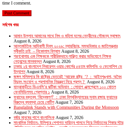
time I comment.
সর্বশেষ খবর
আমান উল্লাহ আমানের সাথে নিশু ও মহিলা দলের নেত্রীদের সৌজন্য স্বাক্ষাৎ
August 8, 2026
আন্তর্জাতিক আদিবাসী দিবস ২০২৬: ন্যায়বিচার, সমঅধিকার ও জাতিসত্ত্বার
স্বীকৃতি চাই – নিকোলাস বিশ্বাস
August 8, 2026
শরণখোলায় এক শিক্ষককে শারীরিকভাবে লাঞ্ছিত করার অভিযোগে শিক্ষক
নেতৃবৃন্দের মানববন্ধন
August 8, 2026
ঢাকায় ২য় বাংলাদেশ লিবারেশন ওয়ার কোর্সের ৫৪তম কমিশনিং ও ফেলোশিপ ডে
উদ্‌যাপন
August 8, 2026
জঙ্গল সলিমপুরে কি রাষ্ট্রের ভেতরেই ‘আরেক রাষ্ট্র ’? : আইনশৃঙ্খলা, অবৈধ
বিদ্যুৎ সংযোগ ও প্রশাসনিক নিয়ন্ত্রণ নিয়ে প্রশ্ন ?
August 8, 2026
যাত্রাবাড়ীতে ডিএনসি’র ঝটিকা অভিযান : সোহাগ এক্সপ্রেসে ১০০ বোতল
ফেনসিডিলসহ গ্রেপ্তার ১
August 8, 2026
ফুয়াদের বক্তব্য ‘বিদ্বেষপূর্ণ’ : ঢাকা বিশ্ববিদ্যালয়ের সুনাম রক্ষায় ফুয়াদের
বিরুদ্ধে ব্যবস্থা চেয়ে নোটিশ
August 7, 2026
Banglalink Stands with Communities During the Monsoon
August 7, 2026
বর্ষায় মানুষের পাশে বাংলালিংক
August 7, 2026
সাংবাদিক নির্যাতন- উলিপুরে পেশাগত দায়িত্ব পালনে গিয়ে নির্যাতনের শিকার স্টার