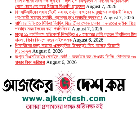
টেলিভিশনের সাংবাদিক জুবাইর : জুলাই গণঅভ্যুত্থান দিবসের অনুষ্ঠানস্থল
থেকে টেনে বের করে পিটালো বিএনপি-ছাত্রদল
August 7, 2026
বিএসটিআইয়ের ল্যাব টেস্টে ভয়াবহ তথ্য: বাজারের ৮ ব্র্যান্ডের ফর্সাকারী ক্রিমে
প্রাণঘাতী মাত্রার মার্কারি, প্রশ্নের মুখে তদারকি ব্যবস্থা !
August 7, 2026
হাসিনার দিল্লিতে মিডিয়া ব্রিফিং ঘিরে তীব্র ক্ষোভ ঢাকার : ভারতের ভূমিকা নিয়ে
পররাষ্ট্র মন্ত্রণালয়ের কড়া প্রতিক্রিয়া
August 7, 2026
মাত্র ১১ কার্যদিবসে হাইকোর্টে নিষ্পত্তি ৫০ হাজারের বেশি পুরাতন ক্রিমিনাল মিস
মামলা, বিচার বিভাগে নতুন মাইলফলক
August 6, 2026
শিক্ষার্থীদের জন্য দারাজে এক্সক্লুসিভ ডিসকাউন্ট নিয়ে আসছে রিয়েলমি
সি১০০এক্স
August 6, 2026
রংপুরে বিএসটিআইর মোবাইল কোর্ট : অকটেনে কম দেওয়ায় ফিলিং স্টেশনকে ৩০
হাজার টাকা জরিমানা
August 6, 2026
উপদেষ্টা সম্পাদক : খন্দকার আমিনুর রহমান
সম্পাদক ও প্রকাশক : আমিনুর রহমান বাদশাহ
আইন উপদেষ্টা : এস. এম. দৌলত -ই-খুদা
এ্যাডভোকেট বাংলাদেশ সুপ্রিম কোর্ট।
সম্পাদকীয় ও বাণিজ্যিক কার্যালয়