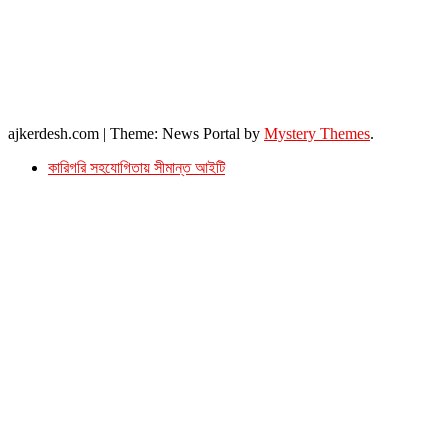
২৬ বঙ্গবন্ধু অ্যাভিনিউ
ব্যাভিলন সেন্টার (৩য় তলা),ঢাকা ১০০০।
ফোনঃ ০১৭১৫৮৮০২৭৭
সম্পাদক ইমেইল : arbadshah12@gmail.com
arbadshah1975@gmail.com
ইমেইল : ajkerdeshnews@gmail.com
© সর্বস্বত্ব সংরক্ষিত। এই ওয়েবসাইটের কোন লেখা, ছবি, ভিডিও অনুমতি ছাড়া ব্যবহার বেআইনি ।
ajkerdesh.com
|
Theme: News Portal by
Mystery Themes
.
কারিগরি সহযোগিতায় সীমান্ত আইটি