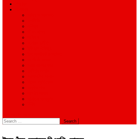
শিক্ষাঙ্গন
অন্যান্য
আইন ও আদালত
অর্থনীতি
বানিজ্য
জীবন-যাপন
সাহিত্য
অনিয়ম-দুর্নীতি
ইতিহাস ঐতিহ্য
উপ-সম্পাদকীয়/মতামত
কর্পোরেট সংবাদ
গ্রাম বাংলার খবর
দুর্ঘটনার সংবাদ
প্রশাসনিক সংবাদ
বিশেষ প্রতিবেদন
মানবিক খবর
সংগঠন সংবাদ
সাহিত্য-সংস্কৃতি
বিবিধ
site mode button
Search
for: