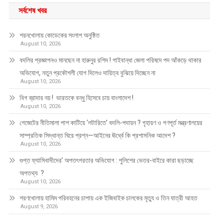
সর্বশেষ খবর
শরনখোলায় কোডেকের সংলাপ অনুষ্ঠিত
August 10, 2026
বদলির প্রজ্ঞাপনও মানছেন না হারুনুর রশিদ ! গাইবান্ধা জেলা পরিষদে পদ আঁকড়ে থাকার
অভিযোগ, নতুন প্রকৌশলী যোগ দিলেও দায়িত্ব বুঝিয়ে দিচ্ছেন না
August 10, 2026
বিগ ব্রাদার নয় ! ভারতকে বন্ধু হিসেবে চায় বাংলাদেশ !
August 10, 2026
গেজেটের নীতিমালা পাশ কাটিয়ে ‘লটারিতে’ বদলি-পদায়ন ? গৃহায়ণ ও গণপূর্ত মন্ত্রণালয়ের
সাম্প্রতিক সিদ্ধান্ত ঘিরে প্রশ্ন—আইনের ঊর্ধ্বে কি প্রশাসনিক আদেশ ?
August 10, 2026
গুপ্ত ফ্যাসিবাদীদের’ অপতৎপরতার অভিযোগ : পুলিশের ভেতর-বাইরে কারা ছড়াচ্ছে
অপতথ্য ?
August 10, 2026
শরণখোলায় হামিম পরিবহনের চাপায় এক ইজিবাইক চালকের মৃত্যু ও তিন যাত্রী আহত
August 9, 2026