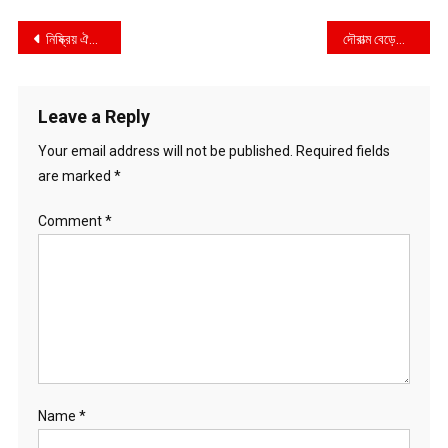
Post
নিষ্ক্রিয় ঐক্যফ্রন্ট অস্তিত্ব কাগজে-কলমে
দৌরাত্ম বেড়েছে কিশোর গ্যাংয়ের
navigation
Leave a Reply
Your email address will not be published.
Required fields
are marked
*
Comment
*
Name
*