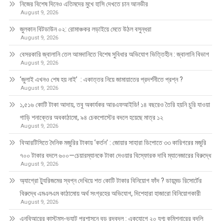
নিজের বিশেষ দিনেও এতিমদের মুখে হাসি দেখতে চান আনভীর
August 9, 2026
জুলকান বিটডাউন ০২: রোমাঞ্চকর লড়াইয়ে মেতে উঠল বসুন্ধরা
August 9, 2026
বেসরকারি জ্বালানি তেল আমদানিতে বিশেষ সুবিধার অভিযোগ ভিত্তিহীন : জ্বালানি বিভাগ
August 9, 2026
‘জুলাই এখনও শেষ হয় নাই’ : একাত্তর নিয়ে জামায়াতের প্রদর্শনীতে প্রশ্ন ?
August 9, 2026
১,৫১৬ কোটি টাকা আদায়, তবু অকার্যকর আরএফআইডি! ১৪ বছরেও তৈরি হয়নি চুরি যাওয়া
গাড়ি শনাক্তের অবকাঠামো, ৯৪ চেকপোস্টের বদলে হয়েছে মাত্র ১২
August 9, 2026
বিআরটিসিতে দৈনিক মজুরির টাকায় ‘কর্তন’ : জোয়ার সাহারা ডিপোতে ৩৩ কারিগরের মজুরি
৭০০ টাকার বদলে ৬০০—চেয়ারম্যানকে টাকা দেওয়ার বিস্ফোরক দাবি ম্যানেজারের বিরুদ্ধে
August 9, 2026
অ্যাগ্রো ট্যুরিজমের স্বপ্ন দেখিয়ে শত কোটি টাকার বিনিয়োগ ফাঁদ ? ডায়মন্ড রিসোর্টের
বিরুদ্ধে এমএলএম কাঠামোয় অর্থ সংগ্রহের অভিযোগ, দিশেহারা হাজারো বিনিয়োগকারী
August 9, 2026
এনবিআরের কাস্টমস-ভ্যাট প্রশাসনে বড় রদবদল : একযোগে ২০ যুগ্ম কমিশনারের বদলি