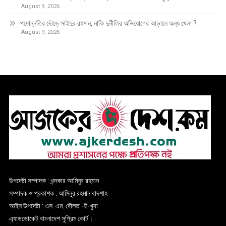
August 9, 2026
পদোন্নতির দৌড়ে সাইদুর রহমান, নাকি দুর্নীতির অভিযোগের আড়ালে অন্য খেলা ?
August 9, 2026
উপদেষ্টা সম্পাদক : খন্দকার আমিনুর রহমান
সম্পাদক ও প্রকাশক : আমিনুর রহমান বাদশাহ
আইন উপদেষ্টা : এস. এম. দৌলত -ই-খুদা
এ্যাডভোকেট বাংলাদেশ সুপ্রিম কোর্ট।