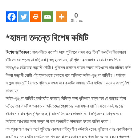
লক্ষ্য
করে
0
৩
Shares
হামলা
ধরা
*হামলা তদন্তে বিশেষ কমিটি
পড়ছে
না
বিশেষ প্রতিবেদক :
রাজধানীতে গত পাঁচ মাসে পুলিশকে লক্ষ্য করে তিনটি ককটেল বিস্ফোরণ
জড়িতরা
ঘটিয়েও ধরা পড়ছে না জড়িতরা। শুধু হামলা নয়, দুই পুলিশ বক্স এলাকায় বোমা রেখে গিয়ে
আতঙ্কও ছড়িয়েছে সন্ত্রাসী গোষ্ঠী। পুলিশের মনোবল ঘায়েল করতে আইএসের নাম ভাঙ্গিয়ে জঙ্গি
কিংবা সন্ত্রাসী গোষ্ঠী এই হামলাগুলো চালাচ্ছে বলে অভিমত আইন-শৃঙ্খলা বাহিনীর। সর্বশেষ
সায়েন্স ল্যাবরেটরি মোড়ে পুলিশকে লক্ষ্য করে ককটেল হামলার ঘটনা ঘটেছে। এতে ২ জন পুলিশ
আহত হন।
আইন-শৃঙ্খলা বাহিনীর কর্মকর্তারা বলছেন, বিভিন্ন সময় পুলিশকে লক্ষ্য করে যে হামলার ঘটনা
ঘটেছে তার একটিও শনাক্ত বা জড়িতদের গ্রেফতার করা সম্ভব হয়নি। ফলে একই ধরনের
ঘটনার বার বার পুনরাবৃত্তি হচ্ছে। আলোচিত এসব হামলার সাথে জড়িতদের শনাক্ত করে
আইনের আওতায় আনা সম্ভব না হলে অপরাধীরা নানাভাবে ফায়দা হাসিল করবে।
নাম প্রকাশ না করার শর্তে পুলিশের একজন দায়িত্বশীল কর্মকর্তা বলেন, পুলিশের ওপর একাধিকবার
ককটেল হামলার ঘটনায় জড়িতদের শনাক্ত বা গ্রেফতার করতে প্রযুক্তিসহ সব ধরনের পদক্ষেপ