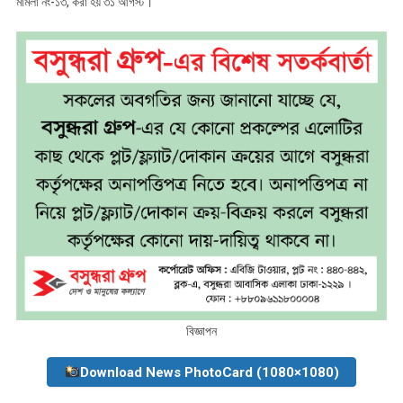
মামলা নং-১৩, করা হয় ৩১ আগস্ট।
বিজ্ঞাপন
Download News PhotoCard (1080×1080)