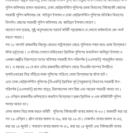
সিকিউরিটি অ্যান্ড ক্রাইম), ঢাকা মেট্রোপলিটন পুলিশের গোয়েন্দা দক্ষিণ বিভাগের অতিরিক্ত উপ-
পুলিশ কমিশনার হাসান আরাফাত, ঢাকা মেট্রোপলিটন পুলিশের রমনা বিভাগের নিউমার্কেট জোনের
সহকারী পুলিশ কমিশনার মো. সাইফুল ইসলাম ও ঢাকা মেট্রোপলিটন পুলিশের মতিঝিল বিভাগের
খিলগাঁও জোনের সহকারী পুলিশ কমিশনার মো. জাহিদুল ইসলাম সোহাগ।
আদেশে বলা হয়েছে, সুষ্ঠু অনুসন্ধানের স্বার্থে কমিটি প্রয়োজনে যে কোনো কর্মকর্তাকে কো-অপ্ট
করতে পারবে।
গত ৩১ আগস্ট রাজধানীর মিরপুর রোডের সাইন্সল্যাব মোড়ে পুলিশকে লক্ষ্য করে বোমা বিস্ফোরণ
ঘটায় দুর্বৃত্তরা। এ ঘটনায় সেখানে দায়িত্বরত ট্রাফিক পুলিশের কনস্টেবল আমিনুল ইসলাম ও
একজন মন্ত্রীর নিরাপত্তা দলের অফিসার সহকারী উপ-পরিদর্শক (এএসআই) শাহাবুদ্দিন আহত
হন। এ বছরের ২৬ মে রাত ৯টায় রাজধানীর মালিবাগ মোড়ে সিএনজি পাম্পের বিপরীতে
ফ্লাইওভারের নিচে দাঁড়িয়ে থাকা পুলিশের গাড়িতে বোমা বিস্ফোরণের ঘটনা ঘটে।
এতে ঢাকা মেট্রোপলিটন পুলিশের (ডিএমপি) ট্রাফিক পূর্ব (সবুজবাগ) বিভাগের সহকারী উপ-
পরিদর্শক (এএসআই) রাশেদা খাতুন, রিকশাচালক লাল মিয়া এবং আরেক পথচারী আহত হন।
২৯ এপ্রিল রাজধানীর গুলিস্তানে ককটেল বিস্ফোরণে দুজন ট্রাফিক ও এক কমিউনিটি পুলিশ
সদস্য আহত হন।
যেসব মামলা নিয়ে কাজ করবে কমিটি : পুলিশের নিউমার্কেট থানায় মামলা নং-৫৩। মামলাটি করা হয়
গত ২৯ এপ্রিল। পল্টন থানায় মামলা নং-৪৬, করা হয় ২৬ মে। তেজগাঁও থানায় মামলা নং-৪৪,
করা হয় ২৪ জুলাই। শাহাবাগ থানায় মামলা নং-৪২, করা হয় ২৪ জুলাই এবং নিউমার্কেট থানায়