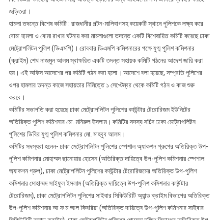
জড়িতরা।
হামলা তদন্তে বিশেষ কমিটি : রাজধানীর পল্টন-মালিবাগসহ কয়েকটি স্থানে পুলিশকে লক্ষ্য করে
বোমা হামলা ও বোমা রাখার ঘটনায় করা মামলাগুলো তদন্তে একটি বিশেষায়িত কমিটি করেছে ঢাকা
মেট্রোপলিটন পুলিশ (ডিএমপি)। রোববার ডিএমপি কমিশনারের পক্ষে যুগ্ম পুলিশ কমিশনার
(ক্রাইম) শেখ নাজমুল আলম স্বাক্ষরিত একটি তদন্ত সহায়ক কমিটি গঠনের আদেশ জারি করা
হয়। এই অফিস আদেশের পর কমিটি গঠন করা হলো। আদেশে বলা হয়েছে, সম্প্রতি পুলিশের
ওপর হামলার তদন্ত কাজে সহায়তার নিমিত্তে ১ সেপ্টেম্বর থেকে কমিটি গঠন ও কাজ শুরু
করবে।
কমিটির সভাপতি করা হয়েছে ঢাকা মেট্রোপলিটন পুলিশের কাউন্টার টেরোরিজম ইউনিটের
অতিরিক্ত পুলিশ কমিশনার মো. মনিরুল ইসলাম। কমিটির সদস্য সচিব ঢাকা মেট্রোপলিটন
পুলিশের ডিবির যুগ্ম পুলিশ কমিশনার মো. মাহবুব আলম।
কমিটির সদস্যরা হলেন- ঢাকা মেট্রোপলিটন পুলিশের স্পেশাল অ্যাকশন গ্রুপের অতিরিক্ত উপ-
পুলিশ কমিশনার মোহাম্মদ ছানোয়ার হোসেন (অতিরিক্ত দায়িত্বে উপ-পুলিশ কমিশনার স্পেশাল
অ্যাকশন গ্রুপ), ঢাকা মেট্রোপলিটন পুলিশের কাউন্টার টেরোরিজমের অতিরিক্ত উপ-পুলিশ
কমিশনার মোহাম্মদ সাইফুল ইসলাম (অতিরিক্ত দায়িত্বে উপ-পুলিশ কমিশনার কাউন্টার
টেরোরিজম), ঢাকা মেট্রোপলিটন পুলিশের সাইবার সিকিউরিটি অ্যান্ড ক্রাইম বিভাগের অতিরিক্ত
উপ-পুলিশ কমিশনার আ ফ ম আল কিবরিয়া (অতিরিক্ত দায়িত্বে উপ-পুলিশ কমিশনার সাইবার