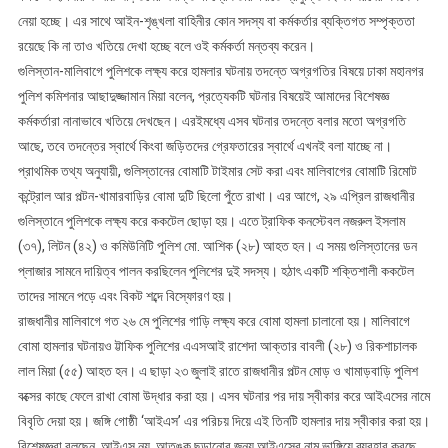
নেয়া হচ্ছে। এর সাথে আইন-শৃঙ্খলা বাহিনীর কোন সদস্য বা কর্মকর্তার ব্যক্তিগত সম্পৃক্ততা
রয়েছে কি না তাও খতিয়ে দেখা হচ্ছে বলে ওই কর্মকর্তা মন্তব্য করেন।
গুলিস্তান-মালিবাগে পুলিশকে লক্ষ্য করে হামলার ঘটনায় তদন্তে অগ্রগতির বিষয়ে ঢাকা মহানগর
পুলিশ কমিশনার আছাদুজ্জামান মিয়া বলেন, প্রত্যেকটি ঘটনার বিষয়েই আমাদের বিশেষজ্ঞ
কর্মকর্তারা নানাভাবে খতিয়ে দেখছেন। এরইমধ্যে এসব ঘটনার তদন্তে বলার মতো অগ্রগতি
আছে, তবে তদন্তের স্বার্থে কিংবা জড়িতদের গ্রেফতারের স্বার্থে এখনই বলা যাচ্ছে না।
প্রাথমিক তথ্য অনুযায়ী, গুলিস্তানের বোমাটি টাইমার সেট করা এবং মালিবাগের বোমাটি রিমোট
কন্ট্রোল আর পল্টন-খামারবাড়ির বোমা দুটি ছিলো পুঁতে রাখা। এর আগে, ২৯ এপ্রিল রাজধানীর
গুলিস্তানে পুলিশকে লক্ষ্য করে ককটেল ছোড়া হয়। এতে ট্রাফিক কনস্টেবল নজরুল ইসলাম
(৩৭), লিটন (৪২) ও কমিউনিটি পুলিশ মো. আশিক (২৮) আহত হন। এ সময় গুলিস্তানের ডন
প্লাজার সামনে দায়িত্ব পালন করছিলেন পুলিশের দুই সদস্য। হঠাৎ একটি শক্তিশালী ককটেল
তাদের সামনে পড়ে এবং বিকট শব্দে বিস্ফোরণ হয়।
রাজধানীর মালিবাগে গত ২৬ মে পুলিশের গাড়ি লক্ষ্য করে বোমা হামলা চালানো হয়। মালিবাগে
বোমা হামলার ঘটনায়ও ট্টাফিক পুলিশের এএসআই রাশেদা আক্তার বাবলী (২৮) ও রিকশাচালক
লাল মিয়া (৫৫) আহত হন। এ ছাড়া ২৩ জুলাই রাতে রাজধানীর পল্টন মোড় ও খামাড়বাড়ি পুলিশ
বক্সের কাছে ফেলে রাখা বোমা উদ্ধার করা হয়। এসব ঘটনার পর দায় স্বীকার করে আইএসের নামে
বিবৃতি দেয়া হয়। জঙ্গি গোষ্ঠী ‘আইএস’ এর পরিচয় দিয়ে এই তিনটি হামলার দায় স্বীকার করা হয়।
বিশেষজ্ঞরা বলছেন, আইএস নয়, আতঙ্ক ছড়ানোর জন্য আইএসের নাম ভাঙ্গিয়ে ব্যবহার করছে