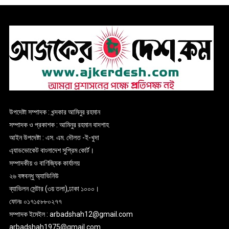
উপদেষ্টা সম্পাদক : খন্দকার আমিনুর রহমান
সম্পাদক ও প্রকাশক : আমিনুর রহমান বাদশাহ
আইন উপদেষ্টা : এস. এম. দৌলত -ই-খুদা
এ্যাডভোকেট বাংলাদেশ সুপ্রিম কোর্ট।
সম্পাদকীয় ও বাণিজ্যিক কার্যালয়
২৬ বঙ্গবন্ধু অ্যাভিনিউ
ব্যাভিলন সেন্টার (৩য় তলা),ঢাকা ১০০০।
ফোনঃ ০১৭১৫৮৮০২৭৭
সম্পাদক ইমেইল : arbadshah12@gmail.com
arbadshah1975@gmail.com