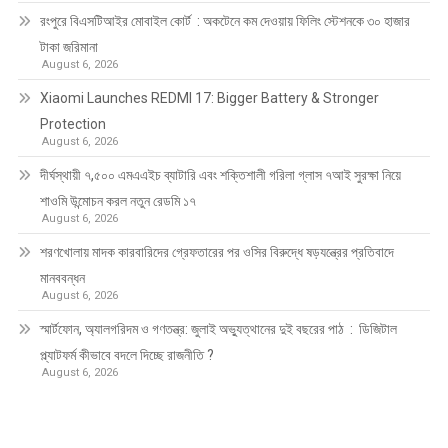
রংপুরে বিএসটিআইর মোবাইল কোর্ট : অকটেনে কম দেওয়ায় ফিলিং স্টেশনকে ৩০ হাজার
টাকা জরিমানা
August 6, 2026
Xiaomi Launches REDMI 17: Bigger Battery & Stronger
Protection
August 6, 2026
দীর্ঘস্থায়ী ৭,৫০০ এমএএইচ ব্যাটারি এবং শক্তিশালী গরিলা গ্লাস ৭আই সুরক্ষা নিয়ে
শাওমি উন্মোচন করল নতুন রেডমি ১৭
August 6, 2026
শরণখোলায় মাদক কারবারিদের গ্রেফতারের পর ওসির বিরুদ্ধে ষড়যন্ত্রের প্রতিবাদে
মানববন্ধন
August 6, 2026
স্মার্টফোন, অ্যালগরিদম ও গণতন্ত্র: জুলাই অভ্যুত্থানের দুই বছরের পাঠ : ডিজিটাল
প্ল্যাটফর্ম কীভাবে বদলে দিচ্ছে রাজনীতি ?
August 6, 2026