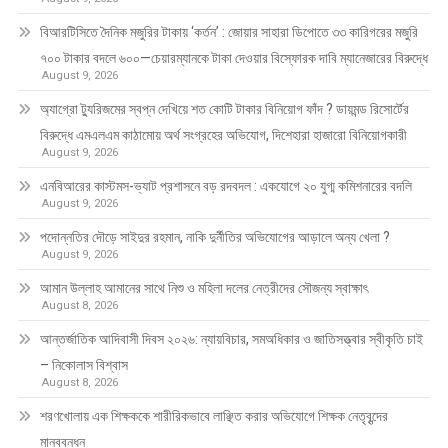
বিআরটিসিতে দৈনিক মজুরির টাকায় ‘কর্তন’ : জোয়ার সাহারা ডিপোতে ৩৩ কারিগরের মজুরি
৭০০ টাকার বদলে ৬০০—চেয়ারম্যানকে টাকা দেওয়ার বিস্ফোরক দাবি ম্যানেজারের বিরুদ্ধে
August 9, 2026
অ্যাগ্রো ট্যুরিজমের স্বপ্ন দেখিয়ে শত কোটি টাকার বিনিয়োগ ফাঁদ ? ডায়মন্ড রিসোর্টের
বিরুদ্ধে এমএলএম কাঠামোয় অর্থ সংগ্রহের অভিযোগ, দিশেহারা হাজারো বিনিয়োগকারী
August 9, 2026
এনবিআরের কাস্টমস-ভ্যাট প্রশাসনে বড় রদবদল : একযোগে ২০ যুগ্ম কমিশনারের বদলি
August 9, 2026
পদোন্নতির দৌড়ে সাইদুর রহমান, নাকি দুর্নীতির অভিযোগের আড়ালে অন্য খেলা ?
August 9, 2026
আমান উল্লাহ আমানের সাথে নিশু ও মহিলা দলের নেত্রীদের সৌজন্য স্বাক্ষাৎ
August 8, 2026
আন্তর্জাতিক আদিবাসী দিবস ২০২৬: ন্যায়বিচার, সমঅধিকার ও জাতিসত্ত্বার স্বীকৃতি চাই
– নিকোলাস বিশ্বাস
August 8, 2026
শরণখোলায় এক শিক্ষককে শারীরিকভাবে লাঞ্ছিত করার অভিযোগে শিক্ষক নেতৃবৃন্দের
মানববন্ধন