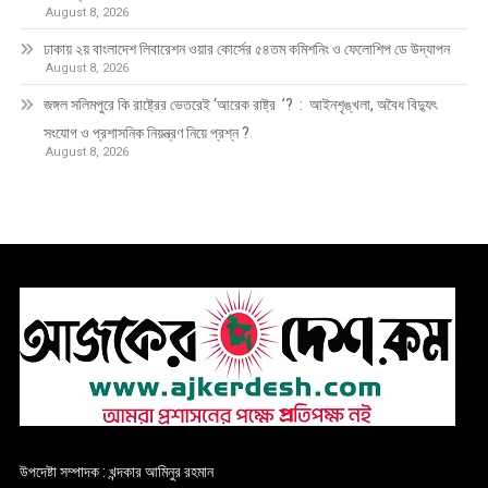
August 8, 2026
ঢাকায় ২য় বাংলাদেশ লিবারেশন ওয়ার কোর্সের ৫৪তম কমিশনিং ও ফেলোশিপ ডে উদ্‌যাপন
August 8, 2026
জঙ্গল সলিমপুরে কি রাষ্ট্রের ভেতরেই ‘আরেক রাষ্ট্র ’? : আইনশৃঙ্খলা, অবৈধ বিদ্যুৎ
সংযোগ ও প্রশাসনিক নিয়ন্ত্রণ নিয়ে প্রশ্ন ?
August 8, 2026
উপদেষ্টা সম্পাদক : খন্দকার আমিনুর রহমান