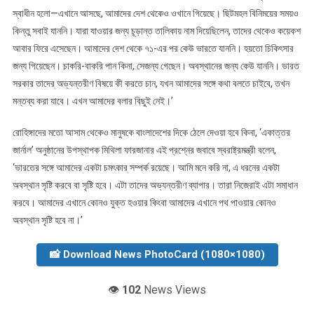
স্বাধীন হলো—এখানে আসছে, আমাদের দেশ থেকেও ওখানে গিয়েছে। ছিটমহল বিনিময়ের সময়ও
কিন্তু সবাই যাননি। যারা যাওয়ার জন্য চূড়ান্ত তালিকায় নাম দিয়েছিলেন, তাদের থেকেও কয়েকশ
আবার ফিরে এসেছেন। আমাদের দেশ থেকে ৭১-এর পর কেউ ভারতে যাননি। হয়তো চিকিৎসার
জন্য গিয়েছেন। চাকরি-বাকরি পান কিনা, সেজন্য গেছেন। অবস্থানের জন্য কেউ যাননি। ভারত
সরকার তাদের অভ্যন্তরীণ বিষয়ে কী করতে চান, যখন আমাদের সঙ্গে কথা বলতে চাইবে, তখন
মন্তব্য করা যাবে। এখন আমাদের বলার বিছুই নেই।’
রোহিঙ্গাদের মতো আসাম থেকেও মানুষকে বাংলাদেশের দিকে ঠেলে দেওয়া হবে কিনা, ‘একাত্তর
জার্নাল’ অনুষ্ঠানের উপস্থাপক মিথিলা ফারজানার এই প্রশ্নের জবাবে স্বরাষ্ট্রমন্ত্রী বলেন,
‘ভারতের সঙ্গে আমাদের একটা চমৎকার সম্পর্ক রয়েছে। আমি মনে করি না, এ ধরনের একটা
অবস্থান সৃষ্টি করবে বা সৃষ্টি হবে। এটা তাদের অভ্যন্তরীণ ব্যাপার। তারা নিজেরাই এটা সমাধান
করবে। আমাদের এখানে কোনও যুক্ত হওয়ার কিংবা আমাদের এখানে পথ পাওয়ার কোনও
অবস্থান সৃষ্টি হবে না।’
📸 Download News PhotoCard (1080×1080)
👁️
102
News Views