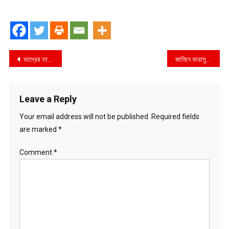
Post
ভাদ্রের তালপাকা গরমে হাঁসফাঁস নগরজীবন
জামিনে কারামুক্ত হলেন মিন্নি
navigation
Leave a Reply
Your email address will not be published.
Required fields
are marked
*
Comment
*