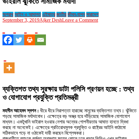
ভাইরাল ঝুঁকিতে সামাজিক মর্যাদা
অপরাধ
আইন ও আদালত
এইমাত্র
জাতীয়
জীবন-যাপন
সারাদেশ
on
September 3, 2019
Ajker Desh
Leave a Comment
ভাইরাল
ঝুঁকিতে
সামাজিক
মর্যাদা
ব্যক্তিগত তথ্য সুরক্ষায় ডাটা পলিসি প্রণয়ন হচ্ছে : তথ্য
ও যোগাযোগ প্রযুক্তি প্রতিমন্ত্রী
মহসীন আহেমদ স্বপন :
ধীরে ধীরে নিরাপত্তা হারাচ্ছে মানুষের ব্যক্তিগত তথ্য। ঝুঁকিতে
পড়ছে সামাজিক মর্যাদাবোধ। এক্ষেত্রে বড় অস্ত্র হয়ে দাঁড়িয়েছে সামাজিক যোগাযোগ
মাধ্যম। একটুখানি ভাইরাল হওয়ার নেশায় অন্যের গোপনীয়তায় আঘাত হানতে দ্বিধা
করছে না অনেকেই। এক্ষেত্রে প্রতিরোধমূলক প্রযুক্তি ও রাষ্ট্রের আইনি কাঠামো
সঠিকভাবে গড়ে না ওঠাকেই দায়ী করছেন বিশ্লেষকরা।
রাজধানীতে ব্যাংকে কর্মরত অবস্থায় মৃত্যুর কোলে ঢলে পড়ার ভিডিও এখন ভাইরাল