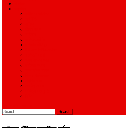
শিক্ষাঙ্গন
অন্যান্য
আইন ও আদালত
অর্থনীতি
বানিজ্য
জীবন-যাপন
সাহিত্য
অনিয়ম-দুর্নীতি
ইতিহাস ঐতিহ্য
উপ-সম্পাদকীয়/মতামত
কর্পোরেট সংবাদ
গ্রাম বাংলার খবর
দুর্ঘটনার সংবাদ
প্রশাসনিক সংবাদ
বিশেষ প্রতিবেদন
মানবিক খবর
সংগঠন সংবাদ
সাহিত্য-সংস্কৃতি
বিবিধ
site mode button
Search
for: