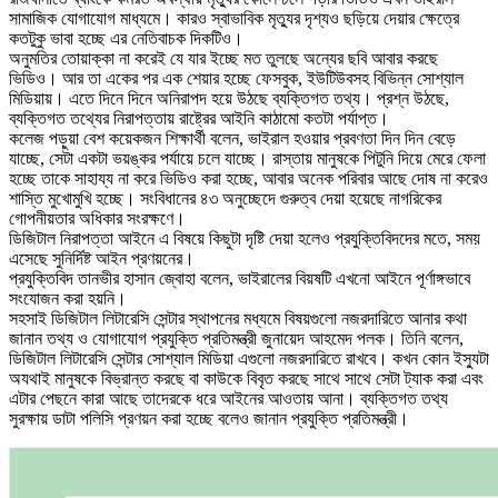
সামাজিক যোগাযোগ মাধ্যমে। কারও স্বাভাবিক মৃত্যুর দৃশ্যও ছড়িয়ে দেয়ার ক্ষেত্রে
কতটুকু ভাবা হচ্ছে এর নেতিবাচক দিকটিও।
অনুমতির তোয়াক্কা না করেই যে যার ইচ্ছে মত তুলছে অন্যের ছবি আবার করছে
ভিডিও। আর তা একের পর এক শেয়ার হচ্ছে ফেসবুক, ইউটিউবসহ বিভিন্ন সোশ্যাল
মিডিয়ায়। এতে দিনে দিনে অনিরাপদ হয়ে উঠছে ব্যক্তিগত তথ্য। প্রশ্ন উঠছে,
ব্যক্তিগত তথ্যের নিরাপত্তায় রাষ্ট্রের আইনি কাঠামো কতটা পর্যাপ্ত।
কলেজ পড়ুয়া বেশ কয়েকজন শিক্ষার্থী বলেন, ভাইরাল হওয়ার প্রবণতা দিন দিন বেড়ে
যাচ্ছে, সেটা একটা ভয়ঙ্কর পর্যায়ে চলে যাচ্ছে। রাস্তায় মানুষকে পিটুনি দিয়ে মেরে ফেলা
হচ্ছে তাকে সাহায্য না করে ভিডিও করা হচ্ছে, আবার অনেক পরিবার আছে দোষ না করেও
শাস্তি মুখোমুখি হচ্ছে। সংবিধানের ৪৩ অনুচ্ছেদে গুরুত্ব দেয়া হয়েছে নাগরিকের
গোপনীয়তার অধিকার সংরক্ষণে।
ডিজিটাল নিরাপত্তা আইনে এ বিষয়ে কিছুটা দৃষ্টি দেয়া হলেও প্রযুক্তিবিদদের মতে, সময়
এসেছে সুনির্দিষ্ট আইন প্রণয়নের।
প্রযুক্তিবিদ তানভীর হাসান জ্বোহা বলেন, ভাইরালের বিয়ষটি এখনো আইনে পূর্ণাঙ্গভাবে
সংযোজন করা হয়নি।
সহসাই ডিজিটাল লিটারেসি সেন্টার স্থাপনের মধ্যমে বিষয়গুলো নজরদারিতে আনার কথা
জানান তথ্য ও যোগাযোগ প্রযুক্তি প্রতিমন্ত্রী জুনায়েদ আহমেদ পলক। তিনি বলেন,
ডিজিটাল লিটারেসি সেন্টার সোশ্যাল মিডিয়া এগুলো নজরদারিতে রাখবে। কখন কোন ইস্যুটা
অযথাই মানুষকে বিভ্রান্ত করছে বা কাউকে বিবৃত করছে সাথে সাথে সেটা ট্যাক করা এবং
এটার পেছনে কারা আছে তাদেরকে ধরে আইনের আওতায় আনা। ব্যক্তিগত তথ্য
সুরক্ষায় ডাটা পলিসি প্রণয়ন করা হচ্ছে বলেও জানান প্রযুক্তি প্রতিমন্ত্রী।