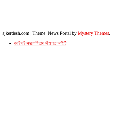
ব্যাভিলন সেন্টার (৩য় তলা),ঢাকা ১০০০।
ফোনঃ ০১৭১৫৮৮০২৭৭
সম্পাদক ইমেইল : arbadshah12@gmail.com
arbadshah1975@gmail.com
ইমেইল : ajkerdeshnews@gmail.com
© সর্বস্বত্ব সংরক্ষিত। এই ওয়েবসাইটের কোন লেখা, ছবি, ভিডিও অনুমতি ছাড়া ব্যবহার বেআইনি ।
ajkerdesh.com
|
Theme: News Portal by
Mystery Themes
.
কারিগরি সহযোগিতায় সীমান্ত আইটি