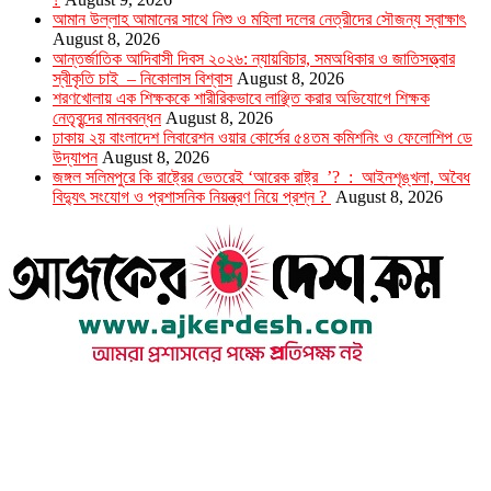
আমান উল্লাহ আমানের সাথে নিশু ও মহিলা দলের নেত্রীদের সৌজন্য স্বাক্ষাৎ
August 8, 2026
আন্তর্জাতিক আদিবাসী দিবস ২০২৬: ন্যায়বিচার, সমঅধিকার ও জাতিসত্ত্বার
স্বীকৃতি চাই – নিকোলাস বিশ্বাস
August 8, 2026
শরণখোলায় এক শিক্ষককে শারীরিকভাবে লাঞ্ছিত করার অভিযোগে শিক্ষক
নেতৃবৃন্দের মানববন্ধন
August 8, 2026
ঢাকায় ২য় বাংলাদেশ লিবারেশন ওয়ার কোর্সের ৫৪তম কমিশনিং ও ফেলোশিপ ডে
উদ্‌যাপন
August 8, 2026
জঙ্গল সলিমপুরে কি রাষ্ট্রের ভেতরেই ‘আরেক রাষ্ট্র ’? : আইনশৃঙ্খলা, অবৈধ
বিদ্যুৎ সংযোগ ও প্রশাসনিক নিয়ন্ত্রণ নিয়ে প্রশ্ন ?
August 8, 2026
উপদেষ্টা সম্পাদক : খন্দকার আমিনুর রহমান
সম্পাদক ও প্রকাশক : আমিনুর রহমান বাদশাহ
আইন উপদেষ্টা : এস. এম. দৌলত -ই-খুদা
এ্যাডভোকেট বাংলাদেশ সুপ্রিম কোর্ট।
সম্পাদকীয় ও বাণিজ্যিক কার্যালয়
২৬ বঙ্গবন্ধু অ্যাভিনিউ