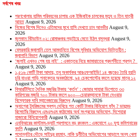
সর্বশেষ খবর
শরণখোলায় হামিম পরিবহনের চাপায় এক ইজিবাইক চালকের মৃত্যু ও তিন যাত্রী
আহত
August 9, 2026
নিজের বিশেষ দিনেও এতিমদের মুখে হাসি দেখতে চান আনভীর
August 9,
2026
জুলকান বিটডাউন ০২: রোমাঞ্চকর লড়াইয়ে মেতে উঠল বসুন্ধরা
August 9,
2026
বেসরকারি জ্বালানি তেল আমদানিতে বিশেষ সুবিধার অভিযোগ ভিত্তিহীন :
জ্বালানি বিভাগ
August 9, 2026
‘জুলাই এখনও শেষ হয় নাই’ : একাত্তর নিয়ে জামায়াতের প্রদর্শনীতে প্রশ্ন ?
August 9, 2026
১,৫১৬ কোটি টাকা আদায়, তবু অকার্যকর আরএফআইডি! ১৪ বছরেও তৈরি হয়নি
চুরি যাওয়া গাড়ি শনাক্তের অবকাঠামো, ৯৪ চেকপোস্টের বদলে হয়েছে মাত্র ১২
August 9, 2026
বিআরটিসিতে দৈনিক মজুরির টাকায় ‘কর্তন’ : জোয়ার সাহারা ডিপোতে ৩৩
কারিগরের মজুরি ৭০০ টাকার বদলে ৬০০—চেয়ারম্যানকে টাকা দেওয়ার
বিস্ফোরক দাবি ম্যানেজারের বিরুদ্ধে
August 9, 2026
অ্যাগ্রো ট্যুরিজমের স্বপ্ন দেখিয়ে শত কোটি টাকার বিনিয়োগ ফাঁদ ? ডায়মন্ড
রিসোর্টের বিরুদ্ধে এমএলএম কাঠামোয় অর্থ সংগ্রহের অভিযোগ, দিশেহারা
হাজারো বিনিয়োগকারী
August 9, 2026
এনবিআরের কাস্টমস-ভ্যাট প্রশাসনে বড় রদবদল : একযোগে ২০ যুগ্ম কমিশনারের
বদলি
August 9, 2026
পদোন্নতির দৌড়ে সাইদুর রহমান, নাকি দুর্নীতির অভিযোগের আড়ালে অন্য খেলা
?
August 9, 2026