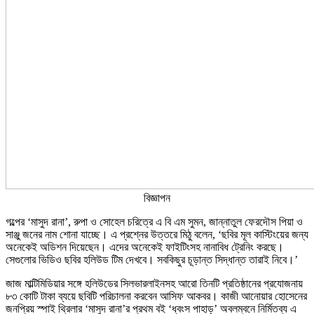
বিজ্ঞাপন
গল্পের ‘মাসুদ রানা’, রুপা ও সোহেল চরিত্রে এ বি এম সুমন, জান্নাতুল ফেরদৌস পিয়া ও
সাঞ্জু জনের নাম শোনা যাচ্ছে। এ প্রশ্নের উত্তরে মিঠু বলেন, ‘ছবির মূল কাস্টিংয়ের জন্য
অনেকেই অডিশন দিয়েছেন। এদের অনেকেই ফাইটিংসহ নানাবিধ ট্রেনিং করছে।
সেগুলোর ভিডিও ছবির হলিউড টিম দেখবে। সবকিছুর চূড়ান্ত সিদ্ধান্ত তারাই নিবে।’
জাজ মাল্টিমিডিয়ার সঙ্গে হলিউডের সিলভারলাইনসহ আরো তিনটি প্রতিষ্ঠানের প্রযোজনায়
৮৩ কোটি টাকা ব্যয়ে ছবিটি পরিচালনা করবেন আসিফ আকবর। কাজী আনোয়ার হোসেনের
জনপ্রিয় স্পাই থ্রিলার ‘মাসুদ রানা’র প্রথম বই ‘ধ্বংস পাহাড়’ অবলম্বনে নির্মিতব্য এ