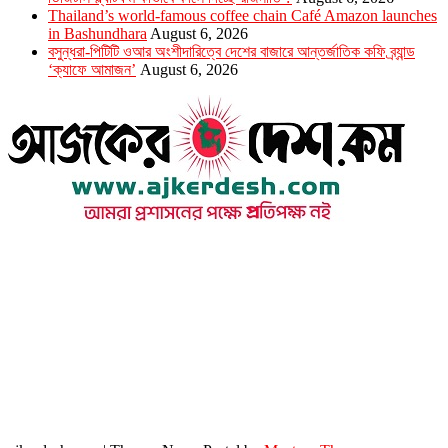
Thailand’s world-famous coffee chain Café Amazon launches
in Bashundhara
August 6, 2026
বসুন্ধরা-পিটিটি ওআর অংশীদারিত্বে দেশের বাজারে আন্তর্জাতিক কফি ব্র্যান্ড
‘ক্যাফে আমাজন’
August 6, 2026
উপদেষ্টা সম্পাদক : খন্দকার আমিনুর রহমান
সম্পাদক ও প্রকাশক : আমিনুর রহমান বাদশাহ
আইন উপদেষ্টা : এস. এম. দৌলত -ই-খুদা
এ্যাডভোকেট বাংলাদেশ সুপ্রিম কোর্ট।
সম্পাদকীয় ও বাণিজ্যিক কার্যালয়
২৬ বঙ্গবন্ধু অ্যাভিনিউ
ব্যাভিলন সেন্টার (৩য় তলা),ঢাকা ১০০০।
ফোনঃ ০১৭১৫৮৮০২৭৭
সম্পাদক ইমেইল : arbadshah12@gmail.com
arbadshah1975@gmail.com
ইমেইল : ajkerdeshnews@gmail.com
© সর্বস্বত্ব সংরক্ষিত। এই ওয়েবসাইটের কোন লেখা, ছবি, ভিডিও অনুমতি ছাড়া ব্যবহার বেআইনি ।