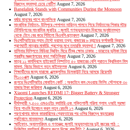
বিরুদ্ধে ব্যবস্থা চেয়ে নোটিশ
August 7, 2026
Banglalink Stands with Communities During the Monsoon
August 7, 2026
বর্ষায় মানুষের পাশে বাংলালিংক
August 7, 2026
সাংবাদিক নির্যাতন- উলিপুরে পেশাগত দায়িত্ব পালনে গিয়ে নির্যাতনের শিকার স্টার
টেলিভিশনের সাংবাদিক জুবাইর : জুলাই গণঅভ্যুত্থান দিবসের অনুষ্ঠানস্থল
থেকে টেনে বের করে পিটালো বিএনপি-ছাত্রদল
August 7, 2026
বিএসটিআইয়ের ল্যাব টেস্টে ভয়াবহ তথ্য: বাজারের ৮ ব্র্যান্ডের ফর্সাকারী ক্রিমে
প্রাণঘাতী মাত্রার মার্কারি, প্রশ্নের মুখে তদারকি ব্যবস্থা !
August 7, 2026
হাসিনার দিল্লিতে মিডিয়া ব্রিফিং ঘিরে তীব্র ক্ষোভ ঢাকার : ভারতের ভূমিকা নিয়ে
পররাষ্ট্র মন্ত্রণালয়ের কড়া প্রতিক্রিয়া
August 7, 2026
মাত্র ১১ কার্যদিবসে হাইকোর্টে নিষ্পত্তি ৫০ হাজারের বেশি পুরাতন ক্রিমিনাল মিস
মামলা, বিচার বিভাগে নতুন মাইলফলক
August 6, 2026
শিক্ষার্থীদের জন্য দারাজে এক্সক্লুসিভ ডিসকাউন্ট নিয়ে আসছে রিয়েলমি
সি১০০এক্স
August 6, 2026
রংপুরে বিএসটিআইর মোবাইল কোর্ট : অকটেনে কম দেওয়ায় ফিলিং স্টেশনকে ৩০
হাজার টাকা জরিমানা
August 6, 2026
Xiaomi Launches REDMI 17: Bigger Battery & Stronger
Protection
August 6, 2026
দীর্ঘস্থায়ী ৭,৫০০ এমএএইচ ব্যাটারি এবং শক্তিশালী গরিলা গ্লাস ৭আই সুরক্ষা
নিয়ে শাওমি উন্মোচন করল নতুন রেডমি ১৭
August 6, 2026
শরণখোলায় মাদক কারবারিদের গ্রেফতারের পর ওসির বিরুদ্ধে ষড়যন্ত্রের
প্রতিবাদে মানববন্ধন
August 6, 2026
স্মার্টফোন, অ্যালগরিদম ও গণতন্ত্র: জুলাই অভ্যুত্থানের দুই বছরের পাঠ :
ডিজিটাল প্ল্যাটফর্ম কীভাবে বদলে দিচ্ছে রাজনীতি ?
August 6, 2026