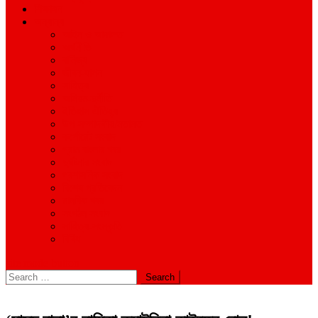
শিক্ষাঙ্গন
অন্যান্য
আইন ও আদালত
অর্থনীতি
বানিজ্য
জীবন-যাপন
সাহিত্য
অনিয়ম-দুর্নীতি
ইতিহাস ঐতিহ্য
উপ-সম্পাদকীয়/মতামত
কর্পোরেট সংবাদ
গ্রাম বাংলার খবর
দুর্ঘটনার সংবাদ
প্রশাসনিক সংবাদ
বিশেষ প্রতিবেদন
মানবিক খবর
সংগঠন সংবাদ
সাহিত্য-সংস্কৃতি
বিবিধ
site mode button
Search
for: