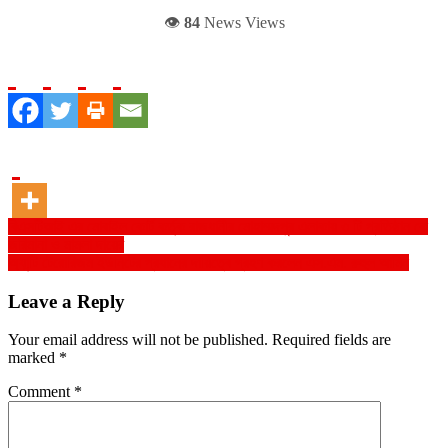
👁️
84
News Views
Post
বিএসটিআই এর মোবাইল কোর্ট কর্তৃক রাজধানীর মোহাম্মদপুর এলাকায় ৩ টি প্রতিষ্ঠান কে
জরিমানা ও মামলা দায়ের
navigation
অ্যান্টি টেরোরিজম ইউনিটের প্রধানের দায়িত্বে গ্রহণ করলেন এস.এম. রুহুল আমিন
Leave a Reply
Your email address will not be published.
Required fields are
marked
*
Comment
*