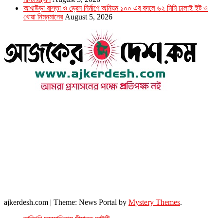
আখাউড়া রাস্তা ও ড্রেন নির্মাণে অনিয়ম ১০০ এর বদলে ৬২ মিমি ঢালাই ইট ও
খোয়া নিম্নমানের
August 5, 2026
উপদেষ্টা সম্পাদক : খন্দকার আমিনুর রহমান
সম্পাদক ও প্রকাশক : আমিনুর রহমান বাদশাহ
আইন উপদেষ্টা : এস. এম. দৌলত -ই-খুদা
এ্যাডভোকেট বাংলাদেশ সুপ্রিম কোর্ট।
সম্পাদকীয় ও বাণিজ্যিক কার্যালয়
২৬ বঙ্গবন্ধু অ্যাভিনিউ
ব্যাভিলন সেন্টার (৩য় তলা),ঢাকা ১০০০।
ফোনঃ ০১৭১৫৮৮০২৭৭
সম্পাদক ইমেইল : arbadshah12@gmail.com
arbadshah1975@gmail.com
ইমেইল : ajkerdeshnews@gmail.com
© সর্বস্বত্ব সংরক্ষিত। এই ওয়েবসাইটের কোন লেখা, ছবি, ভিডিও অনুমতি ছাড়া ব্যবহার বেআইনি ।
ajkerdesh.com
|
Theme: News Portal by
Mystery Themes
.