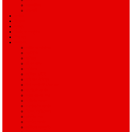
ময়মনসিংহ
রাজশাহী
অপরাধ
বিনোদন
স্বাস্থ্য
বিজ্ঞান ও প্রযুক্তি
শিক্ষাঙ্গন
অন্যান্য
আইন ও আদালত
অর্থনীতি
বানিজ্য
জীবন-যাপন
সাহিত্য
অনিয়ম-দুর্নীতি
ইতিহাস ঐতিহ্য
উপ-সম্পাদকীয়/মতামত
কর্পোরেট সংবাদ
গ্রাম বাংলার খবর
দুর্ঘটনার সংবাদ
প্রশাসনিক সংবাদ
বিশেষ প্রতিবেদন
মানবিক খবর
সংগঠন সংবাদ
সাহিত্য-সংস্কৃতি