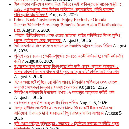
শিশু ধর্ষণের অভিযোগ মাথায় নিয়ে নির্বাচনে জয়ী পাকিস্তানের সাবেক মন্ত্রী :
১৯৯০-এর দশকের যৌন নির্যাতন অভিযোগ: ম্যানচেস্টার পুলিশি তদন্তে
পাকিস্তানি রাজনীতিক !
August 6, 2026
Prime Bank Customers to Enjoy Exclusive Omoda
Jaecoo Vehicle Servicing Benefits from Asian Distributions
Ltd.
August 6, 2026
এশিয়ান ডিস্ট্রিবিউশন থেকে ওমেডা জাইকো গাড়ির সার্ভিসিংয়ে বিশেষ সুবিধা
পাবেন প্রাইম ব্যাংকের গ্রাহককর
August 6, 2026
বৈরী আবহাওয়া উপেক্ষা করে মাদারগঞ্জে বিএনপির আনন্দ ও বিজয় মিছিল
August
6, 2026
পুলিশে নতুন রদবদল : আইন-শৃঙ্খলা ফেরাতে কতটা কার্যকর হবে আট কর্মকর্তার
বদলি ?
August 6, 2026
​​বাংলাদেশে চালু হতে যাচ্ছে বিশ্বখ্যাত থাই কফি চেইন ‘ক্যাফে আমাজন’ :
বিশেষ আকর্ষণ হিসেবে থাকবে থাই নৃত্য ও ‘মুয়ে থাই’ মার্শাল আর্ট পরিবেশনা
August 5, 2026
বিশেষ জ্যাকেটে লুকিয়ে ফেন্সিডিল পাচার, ডিএনসির অভিযানে ৩০৯ বোতল
উদ্ধার৷ : সংঘবদ্ধ চক্রের ৪ সদস্য গ্রেফতার
August 5, 2026
বিসিডিএস সরিষাবাড়ী উপজেলা শাখার ১৭ সদস্যের আহ্বায়ক কমিটি গঠন
August 5, 2026
শরণখোলায় জুলাই গণঅভ্যুত্থান দিবস পালিত
August 5, 2026
মিরপুর হাউজিং এস্টেটের ২১ ভবনের নিলাম ঘিরে কোটি টাকার অনিয়মের
অভিযোগ : তদন্ত দাবি, সরকারের বিপুল রাজস্ব ক্ষতির আশঙ্কা
August 5,
2026
কৃষি থেকে কৃত্রিম বুদ্ধিমত্তা : ভারতের ৫ ট্রিলিয়ন ডলারের অর্থনীতি গড়ার
মাস্টারপ্ল্যান
August 5, 2026