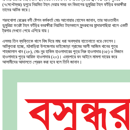
(৭সেপ্টেম্বর) দুপুরে নিয়মিত টহল দেয়ার সময় বন বিভাগের ডুমুরিয়া টহল ফাঁড়ির বনরক্ষীরা
তাদের আটক করে।
শরনখোলা রেঞ্জের বগী ষ্টেশন কর্মকর্তা মোঃ আনোয়ার হোসেন জানান, তার আওতাধীন
ডুমুরিয়া ফরেষ্ট টহল ফাঁড়ির বনরক্ষীরা নিয়মিত টহলকালে সুন্দরবনের মান্দারগাছিয়া খালে একটি
ট্রলার দেখতে পেয়ে এগিয়ে যায়।
এসময় তিন ব্যক্তিকে খালে বিষ দিয়ে মাছ ধরা অবস্থায় হাতেনাতে ধরে ফেলেন।
আটকৃতরা হচ্ছে, মঠবাড়িয়া উপজেলার ভাইজোড়া গ্রামের আলী আজিম খানের পুত্র
শাহজালাল খান (২৮), মোঃ নুর হাকিম হাওলাদারের পুত্র নিরু হাওলাদার (৩৫) ও মিজান
হাওলাদারে পুত্র আরিফ হাওলাদার (২০)। এব্যপারে বন আইনে মামলা দায়ের করে
আসামীদের আদালতে প্রেরন করা হবে বলে তিনি জানান।