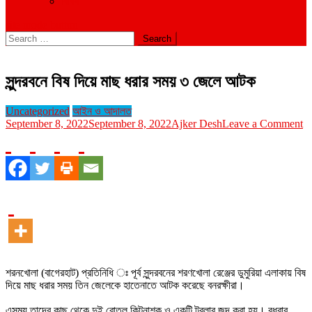
বিবিধ
site mode button
Search
for:
সুন্দরবনে বিষ দিয়ে মাছ ধরার সময় ৩ জেলে আটক
Uncategorized
আইন ও আদালত
o
September 8, 2022
September 8, 2022
Ajker Desh
Leave a Comment
সুন
বি
দি
মা
ধর
স
৩
জে
আ
শরনখোলা (বাগেরহাট) প্রতিনিধি ঃ পূর্ব সুন্দরবনের শরণখোলা রেঞ্জের ডুমুরিয়া এলাকায় বিষ
দিয়ে মাছ ধরার সময় তিন জেলেকে হাতেনাতে আটক করেছে বনরক্ষীরা।
এসময় তাদের কাছ থেকে দুই বোতল কিটনাশক ও একটি ট্রলার জব্দ করা হয়। বুধবার