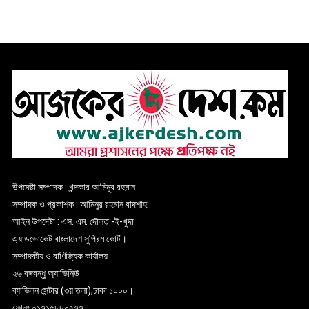
উপদেষ্টা সম্পাদক : খন্দকার আমিনুর রহমান
সম্পাদক ও প্রকাশক : আমিনুর রহমান বাদশাহ
আইন উপদেষ্টা : এস. এম. দৌলত -ই-খুদা
এ্যাডভোকেট বাংলাদেশ সুপ্রিম কোর্ট।
সম্পাদকীয় ও বাণিজ্যিক কার্যালয়
২৬ বঙ্গবন্ধু অ্যাভিনিউ
ব্যাভিলন সেন্টার (৩য় তলা),ঢাকা ১০০০।
ফোনঃ ০১৭১৫৮৮০২৭৭