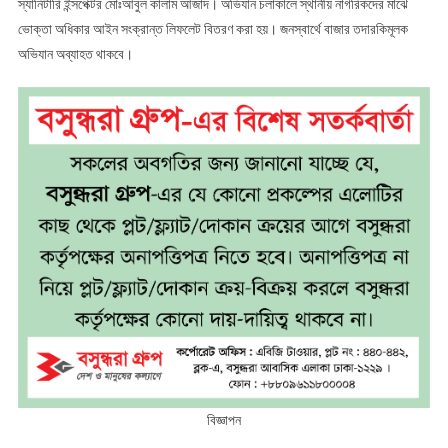
স্যানিটারি ইন্সপেক্টর মোঃআবুল কালাম আজাদ। অভিযান চলাকালে স্থানীয় নাগরিকদের মাঝে
ভোক্তা অধিকার আইন সংক্রান্ত লিফলেট বিতরণ করা হয়। জনস্বার্থে বাজার তদারকিমূলক
অভিযান অব্যাহত থাকবে।
বিজ্ঞাপন