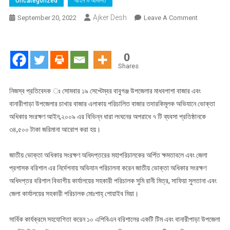
Uncategorized
আইন ও আদালত
Ajker Desh
On
September 20, 2022
Leave A Comment
ভোক্তা
অধিদপ্তর
বরিশাল
0
বিভাগীয়
Shares
ও
জেলা
নিজস্ব প্রতিবেদক ঃ সোমবার ১৯ সেপ্টেম্বর বাবুগঞ্জ উপজেলার মাধবপাশা বাজার এবং
কার্যালয়ের
বানারীপাড়া উপজেলার চাখার বাজার এলাকায় পরিচালিত বাজার তদারকিমূলক অভিযানে ভোক্তা
অভিযানে
অধিকার সংরক্ষণ আইন,২০০৯ এর বিভিন্ন ধারা লংঘনের অপরাধে ৭ টি ব্যবসা প্রতিষ্ঠানকে
৭
৩৪,৫০০ টাকা জরিমানা আরোপ করা হয়।
টি
ব্যবসা
জাতীয় ভোক্তা অধিকার সংরক্ষণ অধিদপ্তরের মহাপরিচালকের অর্পিত ক্ষমতাবলে এবং জেলা
প্রতিষ্ঠানকে
প্রশাসক বরিশাল এর নির্দেশনায় অভিযান পরিচালনা করেন জাতীয় ভোক্তা অধিকার সংরক্ষণ
৩৪,৫০০
অধিদপ্তর বরিশাল বিভাগীয় কার্যালয়ের সহকারী পরিচালক সুমি রানী মিত্র, সাফিয়া সুলতানা এবং
টাকা
জেলা কার্যালয়ের সহকারী পরিচালক মোঃশাহ্ শোয়াইব মিয়া।
জরিমানা
সার্বিক কার্যক্রমে সহযোগিতা করেন ১০ এপিবিএন বরিশালের একটি টিম এবং বানারীপাড়া উপজেলা