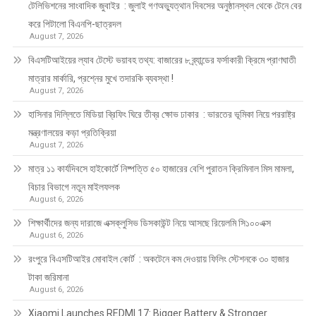
টেলিভিশনের সাংবাদিক জুবাইর : জুলাই গণঅভ্যুত্থান দিবসের অনুষ্ঠানস্থল থেকে টেনে বের
করে পিটালো বিএনপি-ছাত্রদল
August 7, 2026
বিএসটিআইয়ের ল্যাব টেস্টে ভয়াবহ তথ্য: বাজারের ৮ ব্র্যান্ডের ফর্সাকারী ক্রিমে প্রাণঘাতী
মাত্রার মার্কারি, প্রশ্নের মুখে তদারকি ব্যবস্থা !
August 7, 2026
হাসিনার দিল্লিতে মিডিয়া ব্রিফিং ঘিরে তীব্র ক্ষোভ ঢাকার : ভারতের ভূমিকা নিয়ে পররাষ্ট্র
মন্ত্রণালয়ের কড়া প্রতিক্রিয়া
August 7, 2026
মাত্র ১১ কার্যদিবসে হাইকোর্টে নিষ্পত্তি ৫০ হাজারের বেশি পুরাতন ক্রিমিনাল মিস মামলা,
বিচার বিভাগে নতুন মাইলফলক
August 6, 2026
শিক্ষার্থীদের জন্য দারাজে এক্সক্লুসিভ ডিসকাউন্ট নিয়ে আসছে রিয়েলমি সি১০০এক্স
August 6, 2026
রংপুরে বিএসটিআইর মোবাইল কোর্ট : অকটেনে কম দেওয়ায় ফিলিং স্টেশনকে ৩০ হাজার
টাকা জরিমানা
August 6, 2026
Xiaomi Launches REDMI 17: Bigger Battery & Stronger