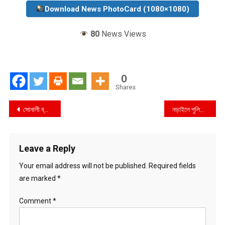
Download News PhotoCard (1080×1080)
80
News Views
0
Shares
Post
সোনালী ব্যাংক ও বিএসটিআই এর মধ্যে চুক্তি স্বাক্ষর
নড়াইলে পুলিশের অভিযানে মাদক উদ্ধার ও সাজাপ্রাপ্ত আসামি সহ ১২ জন গ্রেফতার
navigation
Leave a Reply
Your email address will not be published.
Required fields
are marked
*
Comment
*