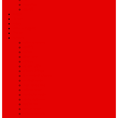
ময়মনসিংহ
রাজশাহী
অপরাধ
বিনোদন
স্বাস্থ্য
বিজ্ঞান ও প্রযুক্তি
শিক্ষাঙ্গন
অন্যান্য
আইন ও আদালত
অর্থনীতি
বানিজ্য
জীবন-যাপন
সাহিত্য
অনিয়ম-দুর্নীতি
ইতিহাস ঐতিহ্য
উপ-সম্পাদকীয়/মতামত
কর্পোরেট সংবাদ
গ্রাম বাংলার খবর
দুর্ঘটনার সংবাদ
প্রশাসনিক সংবাদ
বিশেষ প্রতিবেদন
মানবিক খবর
সংগঠন সংবাদ
সাহিত্য-সংস্কৃতি