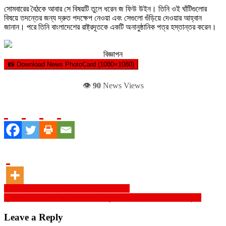
সোমবারের বৈঠকে আবার সে বিষয়টি তুলে ধরেন জ ফিউ উইন। তিনি ওই ঘাঁটিগুলোর
বিষয়ে তদন্তের জন্য দ্রুত পদক্ষেপ নেওয়া এবং সেগুলো গুঁড়িয়ে দেওয়ার আহ্বান
জানান। পরে তিনি বাংলাদেশের রাষ্ট্রদূতকে একটি অনানুষ্ঠানিক পত্র হস্তান্তর করেন।
বিজ্ঞাপন
📸 Download News PhotoCard (1080×1080)
👁️
90
News Views
Post
পাকিস্তানের একটি প্রতিনিধি দলের ইসরায়েল সফর
খুলনায় শারদীয় দুর্গোৎসব উপলক্ষ্যে আইনশৃঙ্খলা বিষয়ক মতবিনিময় সভা অনুষ্ঠিত
navigation
Leave a Reply