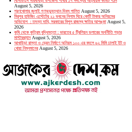
বিসিডিএস সরিষাবাড়ী উপজেলা শাখার ১৭ সদস্যের আহ্বায়ক কমিটি গঠন
August 5, 2026
শরণখোলায় জুলাই গণঅভ্যুত্থান দিবস পালিত
August 5, 2026
মিরপুর হাউজিং এস্টেটের ২১ ভবনের নিলাম ঘিরে কোটি টাকার অনিয়মের
অভিযোগ : তদন্ত দাবি, সরকারের বিপুল রাজস্ব ক্ষতির আশঙ্কা
August 5,
2026
কৃষি থেকে কৃত্রিম বুদ্ধিমত্তা : ভারতের ৫ ট্রিলিয়ন ডলারের অর্থনীতি গড়ার
মাস্টারপ্ল্যান
August 5, 2026
আখাউড়া রাস্তা ও ড্রেন নির্মাণে অনিয়ম ১০০ এর বদলে ৬২ মিমি ঢালাই ইট ও
খোয়া নিম্নমানের
August 5, 2026
উপদেষ্টা সম্পাদক : খন্দকার আমিনুর রহমান
সম্পাদক ও প্রকাশক : আমিনুর রহমান বাদশাহ
আইন উপদেষ্টা : এস. এম. দৌলত -ই-খুদা
এ্যাডভোকেট বাংলাদেশ সুপ্রিম কোর্ট।
সম্পাদকীয় ও বাণিজ্যিক কার্যালয়
২৬ বঙ্গবন্ধু অ্যাভিনিউ
ব্যাভিলন সেন্টার (৩য় তলা),ঢাকা ১০০০।