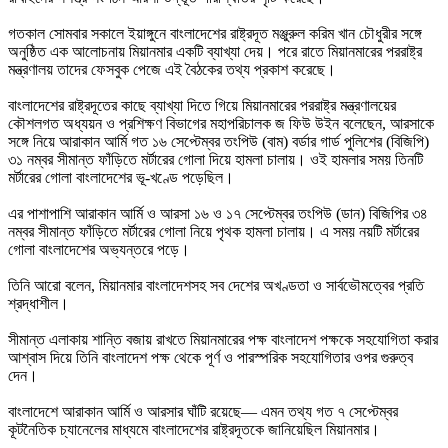
গতকাল সোমবার সকালে ইয়াঙ্গুনে বাংলাদেশের রাষ্ট্রদূত মঞ্জুরুল করিম খান চৌধুরীর সঙ্গে
অনুষ্ঠিত এক আলোচনায় মিয়ানমার একটি ব্যাখ্যা দেয়। পরে রাতে মিয়ানমারের পররাষ্ট্র
মন্ত্রণালয় তাদের ফেসবুক পেজে এই বৈঠকের তথ্য প্রকাশ করেছে।
বাংলাদেশের রাষ্ট্রদূতের কাছে ব্যাখ্যা দিতে গিয়ে মিয়ানমারের পররাষ্ট্র মন্ত্রণালয়ের
কৌশলগত অধ্যয়ন ও প্রশিক্ষণ বিভাগের মহাপরিচালক জ ফিউ উইন বলেছেন, আরসাকে
সঙ্গে নিয়ে আরাকান আর্মি গত ১৬ সেপ্টেম্বর তংপিউ (বাম) বর্ডার গার্ড পুলিশের (বিজিপি)
৩১ নম্বর সীমান্ত ফাঁড়িতে মর্টারের গোলা দিয়ে হামলা চালায়। ওই হামলার সময় তিনটি
মর্টারের গোলা বাংলাদেশের ভূ-খণ্ডে পড়েছিল।
এর পাশাপাশি আরাকান আর্মি ও আরসা ১৬ ও ১৭ সেপ্টেম্বর তংপিউ (ডান) বিজিপির ৩৪
নম্বর সীমান্ত ফাঁড়িতে মর্টারের গোলা নিয়ে পৃথক হামলা চালায়। এ সময় নয়টি মর্টারের
গোলা বাংলাদেশের অভ্যন্তরে পড়ে।
তিনি আরো বলেন, মিয়ানমার বাংলাদেশসহ সব দেশের অখণ্ডতা ও সার্বভৌমত্বের প্রতি
শ্রদ্ধাশীল।
সীমান্ত এলাকায় শান্তি বজায় রাখতে মিয়ানমারের পক্ষ বাংলাদেশ পক্ষকে সহযোগিতা করার
আশ্বাস দিয়ে তিনি বাংলাদেশ পক্ষ থেকে পূর্ণ ও পারস্পরিক সহযোগিতার ওপর গুরুত্ব
দেন।
বাংলাদেশে আরাকান আর্মি ও আরসার ঘাঁটি রয়েছে— এমন তথ্য গত ৭ সেপ্টেম্বর
কূটনৈতিক চ্যানেলের মাধ্যমে বাংলাদেশের রাষ্ট্রদূতকে জানিয়েছিল মিয়ানমার।