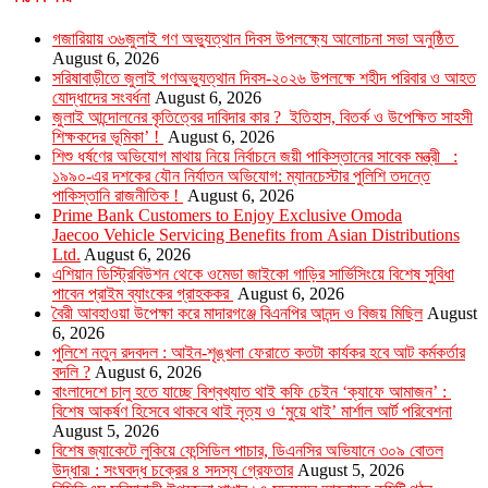
গজারিয়ায় ৩৬জুলাই গণ অভ্যুত্থান দিবস উপলক্ষ্যে আলোচনা সভা অনুষ্ঠিত
August 6, 2026
সরিষাবাড়ীতে জুলাই গণঅভ্যুত্থান দিবস-২০২৬ উপলক্ষে শহীদ পরিবার ও আহত
যোদ্ধাদের সংবর্ধনা
August 6, 2026
জুলাই আন্দোলনের কৃতিত্বের দাবিদার কার ? ইতিহাস, বিতর্ক ও উপেক্ষিত সাহসী
শিক্ষকদের ভূমিকা’ !
August 6, 2026
শিশু ধর্ষণের অভিযোগ মাথায় নিয়ে নির্বাচনে জয়ী পাকিস্তানের সাবেক মন্ত্রী :
১৯৯০-এর দশকের যৌন নির্যাতন অভিযোগ: ম্যানচেস্টার পুলিশি তদন্তে
পাকিস্তানি রাজনীতিক !
August 6, 2026
Prime Bank Customers to Enjoy Exclusive Omoda
Jaecoo Vehicle Servicing Benefits from Asian Distributions
Ltd.
August 6, 2026
এশিয়ান ডিস্ট্রিবিউশন থেকে ওমেডা জাইকো গাড়ির সার্ভিসিংয়ে বিশেষ সুবিধা
পাবেন প্রাইম ব্যাংকের গ্রাহককর
August 6, 2026
বৈরী আবহাওয়া উপেক্ষা করে মাদারগঞ্জে বিএনপির আনন্দ ও বিজয় মিছিল
August
6, 2026
পুলিশে নতুন রদবদল : আইন-শৃঙ্খলা ফেরাতে কতটা কার্যকর হবে আট কর্মকর্তার
বদলি ?
August 6, 2026
​​বাংলাদেশে চালু হতে যাচ্ছে বিশ্বখ্যাত থাই কফি চেইন ‘ক্যাফে আমাজন’ :
বিশেষ আকর্ষণ হিসেবে থাকবে থাই নৃত্য ও ‘মুয়ে থাই’ মার্শাল আর্ট পরিবেশনা
August 5, 2026
বিশেষ জ্যাকেটে লুকিয়ে ফেন্সিডিল পাচার, ডিএনসির অভিযানে ৩০৯ বোতল
উদ্ধার৷ : সংঘবদ্ধ চক্রের ৪ সদস্য গ্রেফতার
August 5, 2026