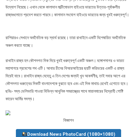
উদ্যোগ নিয়েছে। এখান থেকে কালাদান মাল্টিমোডাল হাইওয়ে ভারতের উত্তর-পূর্বাঞ্চলীয়
রাজ্যগুলোতে প্রবেশ করতে পারবে। কালাদান সংযোগ হাইওয়ে ভারতের জন্য খুবই গুরুত্বপূর্ণ।
রাশিয়ারও সেখানে অর্থনৈতিক বড় স্বার্থ রয়েছে। তারা রাখাইনে একটি বিশেষায়িত অর্থনৈতিক
অঞ্চল করতে যাচ্ছে।
রাখাইন রাজ্য হল কৌশলগত দিক দিয়ে খুবই গুরুত্বপূর্ণ একটি অঞ্চল। বঙ্গোপসাগর ও ভারত
মহাসাগরে প্রবেশের পথ এটি। আবার চীনের বিআরআইয়ের ছয়টি করিডরের একটি এ রাজ্য
দিয়েই যাবে। রাখাইন রাজ্য যেহেতু এ তিন দেশের জন্যই খুব আকর্ষণীয়, তাই সবার আগে এর
কৌশলগত গুরুত্বের দিকটি বাংলাদেশকে বুঝতে হবে এবং এই দিক মাথায় রেখেই এগোতে হবে।
ছবিঃ- সদ্য ডেলিভারি পাওয়া বিভিন্ন আধুনিক সমরাস্ত্রের সাথে মায়ানমারের বিদ্রোহী গোষ্টি
কারেন আর্মির সদস্য।
বিজ্ঞাপন
Download News PhotoCard (1080×1080)