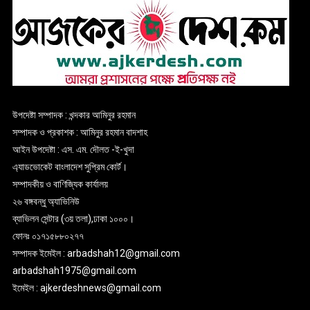
উপদেষ্টা সম্পাদক : খন্দকার আমিনুর রহমান
সম্পাদক ও প্রকাশক : আমিনুর রহমান বাদশাহ
আইন উপদেষ্টা : এস. এম. দৌলত -ই-খুদা
এ্যাডভোকেট বাংলাদেশ সুপ্রিম কোর্ট।
সম্পাদকীয় ও বাণিজ্যিক কার্যালয়
২৬ বঙ্গবন্ধু অ্যাভিনিউ
ব্যাভিলন সেন্টার (৩য় তলা),ঢাকা ১০০০।
ফোনঃ ০১৭১৫৮৮০২৭৭
সম্পাদক ইমেইল : arbadshah12@gmail.com
arbadshah1975@gmail.com
ইমেইল : ajkerdeshnews@gmail.com