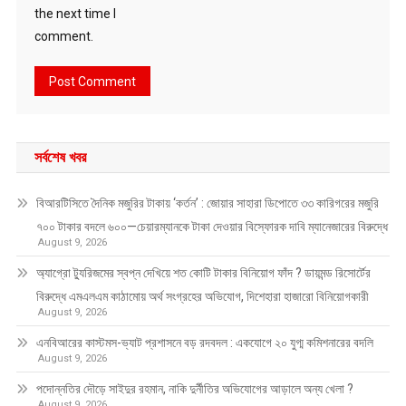
the next time I
comment.
সর্বশেষ খবর
বিআরটিসিতে দৈনিক মজুরির টাকায় ‘কর্তন’ : জোয়ার সাহারা ডিপোতে ৩৩ কারিগরের মজুরি
৭০০ টাকার বদলে ৬০০—চেয়ারম্যানকে টাকা দেওয়ার বিস্ফোরক দাবি ম্যানেজারের বিরুদ্ধে
August 9, 2026
অ্যাগ্রো ট্যুরিজমের স্বপ্ন দেখিয়ে শত কোটি টাকার বিনিয়োগ ফাঁদ ? ডায়মন্ড রিসোর্টের
বিরুদ্ধে এমএলএম কাঠামোয় অর্থ সংগ্রহের অভিযোগ, দিশেহারা হাজারো বিনিয়োগকারী
August 9, 2026
এনবিআরের কাস্টমস-ভ্যাট প্রশাসনে বড় রদবদল : একযোগে ২০ যুগ্ম কমিশনারের বদলি
August 9, 2026
পদোন্নতির দৌড়ে সাইদুর রহমান, নাকি দুর্নীতির অভিযোগের আড়ালে অন্য খেলা ?
August 9, 2026