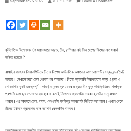
Ajker Desh
On
September 26, 2022
Leave A Comment
মায়ানমারে
ভারত,
চীন,
রাশিয়ার
কিসের
এত
স্বার্থ
কুটনৈতিক বিশ্লেষক ঃ মায়ানমারে ভারত, চীন, রাশিয়ার এই তিন দেশের কিসের এত স্বার্থ
জড়িত
জড়িত রয়েছে ?
রয়েছে
?
রাখাইন রাজ্যের কিয়াকপিউতে চীনের বিশেষ অর্থনৈতিক অঞ্চলের আওতায় গভীর সমুদ্রবন্দর তৈরি
হয়েছে। সেখানে তারা তেল শোধনাগার বানাচ্ছে। চীনের জ্বালানি নিরাপত্তার জন্য এ বন্দর ও
শোধনাগার খুবই গুরুত্বপূর্ণ। কারণ, এ বন্দর ব্যবহারের মাধ্যমে চীন যুদ্ধ পরিস্থিতিতে মালাক্কা
প্রণালি বন্ধ হয়ে গেলে তা ব্যবহার না করেই নিজেদের জ্বালানির সরবরাহ লাইন চালু রাখতে
পারবে। এর মাধ্যমে তেল, গ্যাস, এলএনজি সবকিছুর সরবরাহই নিশ্চিত করা যাবে। এখান থেকে
চীনের ইউনান প্রদেশের সঙ্গে সরাসরি রেললাইন থাকবে।
অন্যদিকে ভারত দ্বিতীয় বিশ্বযুদ্ধের সময় ক্ষতিগ্রস্ত সিটওয়ে বন্দর পুনর্নির্মাণ করে ব্যবহারের