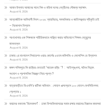
আমান উল্লাহ আমানের সাথে নিশু ও মহিলা দলের নেত্রীদের সৌজন্য স্বাক্ষাৎ
August 8, 2026
আন্তর্জাতিক আদিবাসী দিবস ২০২৬: ন্যায়বিচার, সমঅধিকার ও জাতিসত্ত্বার স্বীকৃতি চাই
– নিকোলাস বিশ্বাস
August 8, 2026
শরণখোলায় এক শিক্ষককে শারীরিকভাবে লাঞ্ছিত করার অভিযোগে শিক্ষক নেতৃবৃন্দের
মানববন্ধন
August 8, 2026
ঢাকায় ২য় বাংলাদেশ লিবারেশন ওয়ার কোর্সের ৫৪তম কমিশনিং ও ফেলোশিপ ডে উদ্‌যাপন
August 8, 2026
জঙ্গল সলিমপুরে কি রাষ্ট্রের ভেতরেই ‘আরেক রাষ্ট্র ’? : আইনশৃঙ্খলা, অবৈধ বিদ্যুৎ
সংযোগ ও প্রশাসনিক নিয়ন্ত্রণ নিয়ে প্রশ্ন ?
August 8, 2026
যাত্রাবাড়ীতে ডিএনসি’র ঝটিকা অভিযান : সোহাগ এক্সপ্রেসে ১০০ বোতল ফেনসিডিলসহ
গ্রেপ্তার ১
August 8, 2026
ফুয়াদের বক্তব্য ‘বিদ্বেষপূর্ণ’ : ঢাকা বিশ্ববিদ্যালয়ের সুনাম রক্ষায় ফুয়াদের বিরুদ্ধে ব্যবস্থা