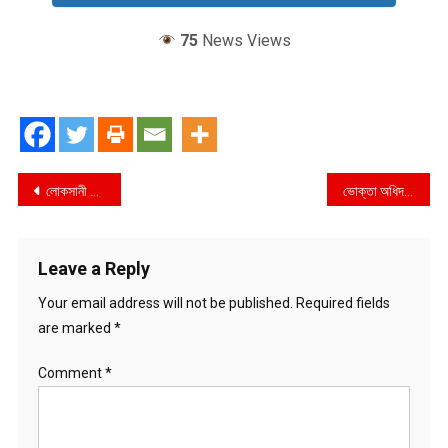
75
News Views
Post
লোকসানী প্রতিষ্ঠানের অর্থায়নে সমবায় অধিদপ্তরের বিশাল কর্মযজ্ঞ, আসন্ন কালব নির্বাচন ম্যানুপুলেশনের নেপথ্য পরিকল্পনা !
ভোক্তা অধিদপ্তর রাজশাহী জেলা কার্যাল‌য়ের অ‌ভিযানে ৩ টি প্রতিষ্ঠান কে ১২,০০০ টাকা জরিমানা
navigation
Leave a Reply
Your email address will not be published.
Required fields
are marked
*
Comment
*