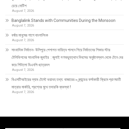
চেয়ে নোটিশ
August 7, 2026
Banglalink Stands with Communities During the Monsoon
August 7, 2026
বর্ষায় মানুষের পাশে বাংলালিংক
August 7, 2026
সাংবাদিক নির্যাতন- উলিপুরে পেশাগত দায়িত্ব পালনে গিয়ে নির্যাতনের শিকার স্টার
টেলিভিশনের সাংবাদিক জুবাইর : জুলাই গণঅভ্যুত্থান দিবসের অনুষ্ঠানস্থল থেকে টেনে বের
করে পিটালো বিএনপি-ছাত্রদল
August 7, 2026
বিএসটিআইয়ের ল্যাব টেস্টে ভয়াবহ তথ্য: বাজারের ৮ ব্র্যান্ডের ফর্সাকারী ক্রিমে প্রাণঘাতী
মাত্রার মার্কারি, প্রশ্নের মুখে তদারকি ব্যবস্থা !
August 7, 2026