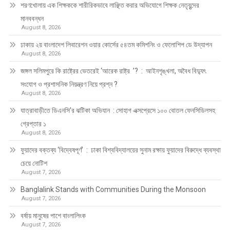
শরণখোলায় এক শিক্ষককে শারীরিকভাবে লাঞ্ছিত করার অভিযোগে শিক্ষক নেতৃবৃন্দের
মানববন্ধন
August 8, 2026
ঢাকায় ২য় বাংলাদেশ লিবারেশন ওয়ার কোর্সের ৫৪তম কমিশনিং ও ফেলোশিপ ডে উদ্‌যাপন
August 8, 2026
জঙ্গল সলিমপুরে কি রাষ্ট্রের ভেতরেই ‘আরেক রাষ্ট্র ’? : আইনশৃঙ্খলা, অবৈধ বিদ্যুৎ
সংযোগ ও প্রশাসনিক নিয়ন্ত্রণ নিয়ে প্রশ্ন ?
August 8, 2026
যাত্রাবাড়ীতে ডিএনসি’র ঝটিকা অভিযান : সোহাগ এক্সপ্রেসে ১০০ বোতল ফেনসিডিলসহ
গ্রেপ্তার ১
August 8, 2026
ফুয়াদের বক্তব্য ‘বিদ্বেষপূর্ণ’ : ঢাকা বিশ্ববিদ্যালয়ের সুনাম রক্ষায় ফুয়াদের বিরুদ্ধে ব্যবস্থা
চেয়ে নোটিশ
August 7, 2026
Banglalink Stands with Communities During the Monsoon
August 7, 2026
বর্ষায় মানুষের পাশে বাংলালিংক
August 7, 2026