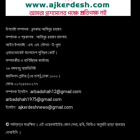
উপদেষ্টা সম্পাদক : খন্দকার আমিনুর রহমান
সম্পাদক ও প্রকাশক : আমিনুর রহমান বাদশাহ
আইন উপদেষ্টা : এস. এম. দৌলত -ই-খুদা
এ্যাডভোকেট বাংলাদেশ সুপ্রিম কোর্ট।
সম্পাদকীয় ও বাণিজ্যিক কার্যালয়
২৬ বঙ্গবন্ধু অ্যাভিনিউ
ব্যাভিলন সেন্টার (৩য় তলা),ঢাকা ১০০০।
ফোনঃ ০১৭১৫৮৮০২৭৭
সম্পাদক ইমেইল : arbadshah12@gmail.com
arbadshah1975@gmail.com
ইমেইল : ajkerdeshnews@gmail.com
© সর্বস্বত্ব সংরক্ষিত। এই ওয়েবসাইটের কোন লেখা, ছবি, ভিডিও অনুমতি ছাড়া ব্যবহার
বেআইনি ।