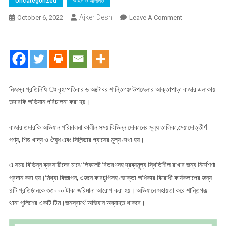
Uncategorized
আইন ও আদালত
Ajker Desh
On
October 6, 2022
Leave A Comment
ভোক্তা
অধিদপ্তর
সুনামগঞ্জ
জেলা
কার্যালয়ের
বাজার
নিজস্ব প্রতিনিধি ঃ বৃহস্পতিবার ৬ অক্টোবর শান্তিগঞ্জ উপজেলার আক্তাপাড়া বাজার এলাকায়
তদারকি
তদারকি অভিযান পরিচালনা করা হয়।
অভিযানে
৪
বাজার তদারকি অভিযান পরিচালনা কালীন সময় বিভিন্ন দোকানের মূল্য তালিকা,মেয়াদোত্তীর্ণ
টি
পণ্য, শিশু খাদ্য ও ঔষুধ এবং সিলিন্ডার গ্যাসের মূল্য দেখা হয়।
প্রতিষ্ঠান
কে
এ সময় বিভিন্ন ব্যবসায়ীদের মাঝে লিফলেট বিতরণসহ দ্রব্যমূল্য স্থিতিশীল রাখার জন্য নির্দেশণা
৩৩,০০০
প্রদান করা হয়।মিথ্যা বিজ্ঞাপন, ওজনে কারচুপিসহ ভোক্তা অধিকার বিরোধী কার্যকলাপের জন্য
টাকা
৪টি প্রতিষ্ঠানকে ৩৩০০০ টাকা জরিমানা আরোপ করা হয়। অভিযানে সহায়তা করে শান্তিগঞ্জ
জরিমানা
থানা পুলিশের একটি টিম।জনস্বার্থে অভিযান অব্যাহত থাকবে।