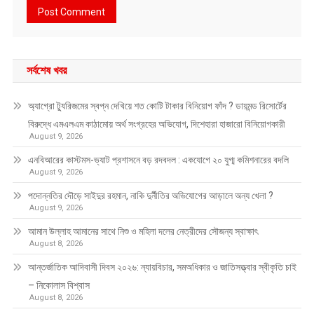
সর্বশেষ খবর
অ্যাগ্রো ট্যুরিজমের স্বপ্ন দেখিয়ে শত কোটি টাকার বিনিয়োগ ফাঁদ ? ডায়মন্ড রিসোর্টের
বিরুদ্ধে এমএলএম কাঠামোয় অর্থ সংগ্রহের অভিযোগ, দিশেহারা হাজারো বিনিয়োগকারী
August 9, 2026
এনবিআরের কাস্টমস-ভ্যাট প্রশাসনে বড় রদবদল : একযোগে ২০ যুগ্ম কমিশনারের বদলি
August 9, 2026
পদোন্নতির দৌড়ে সাইদুর রহমান, নাকি দুর্নীতির অভিযোগের আড়ালে অন্য খেলা ?
August 9, 2026
আমান উল্লাহ আমানের সাথে নিশু ও মহিলা দলের নেত্রীদের সৌজন্য স্বাক্ষাৎ
August 8, 2026
আন্তর্জাতিক আদিবাসী দিবস ২০২৬: ন্যায়বিচার, সমঅধিকার ও জাতিসত্ত্বার স্বীকৃতি চাই
– নিকোলাস বিশ্বাস
August 8, 2026