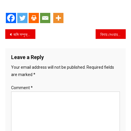
Post
জঙ্গি সম্পৃক্ততায় কুমিল্লা ও দেশের অন্যান্য অঞ্চল হতে বাড়ি ছেড়ে যাওয়া ৪ জন সহ ৭ জনকে গ্রেফতার করেছে র‌্যাব
বিদায় নেওয়ার জন্য আমি প্রস্তুত- প্রধানমন্ত্রী শেখ হাসিনা
navigation
Leave a Reply
Your email address will not be published.
Required fields
are marked
*
Comment
*