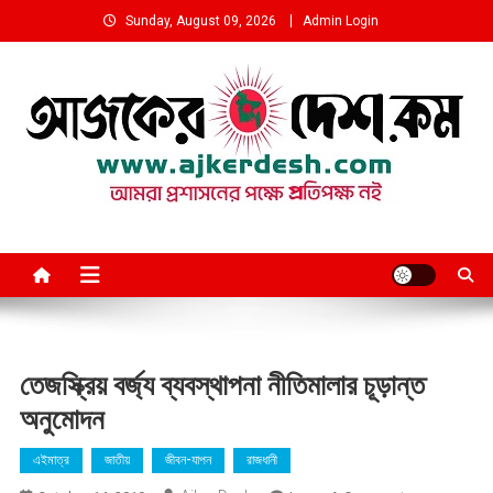
Skip
Sunday, August 09, 2026
Admin Login
to
content
আমরা প্রশাসনের পক্ষে প্রতিপক্ষ নই
তেজস্ক্রিয় বর্জ্য ব্যবস্থাপনা নীতিমালার চূড়ান্ত
অনুমোদন
এইমাত্র
জাতীয়
জীবন-যাপন
রাজধানী