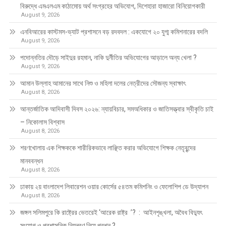
বিরুদ্ধে এমএলএম কাঠামোয় অর্থ সংগ্রহের অভিযোগ, দিশেহারা হাজারো বিনিয়োগকারী
August 9, 2026
এনবিআরের কাস্টমস-ভ্যাট প্রশাসনে বড় রদবদল : একযোগে ২০ যুগ্ম কমিশনারের বদলি
August 9, 2026
পদোন্নতির দৌড়ে সাইদুর রহমান, নাকি দুর্নীতির অভিযোগের আড়ালে অন্য খেলা ?
August 9, 2026
আমান উল্লাহ আমানের সাথে নিশু ও মহিলা দলের নেত্রীদের সৌজন্য স্বাক্ষাৎ
August 8, 2026
আন্তর্জাতিক আদিবাসী দিবস ২০২৬: ন্যায়বিচার, সমঅধিকার ও জাতিসত্ত্বার স্বীকৃতি চাই
– নিকোলাস বিশ্বাস
August 8, 2026
শরণখোলায় এক শিক্ষককে শারীরিকভাবে লাঞ্ছিত করার অভিযোগে শিক্ষক নেতৃবৃন্দের
মানববন্ধন
August 8, 2026
ঢাকায় ২য় বাংলাদেশ লিবারেশন ওয়ার কোর্সের ৫৪তম কমিশনিং ও ফেলোশিপ ডে উদ্‌যাপন
August 8, 2026
জঙ্গল সলিমপুরে কি রাষ্ট্রের ভেতরেই ‘আরেক রাষ্ট্র ’? : আইনশৃঙ্খলা, অবৈধ বিদ্যুৎ
সংযোগ ও প্রশাসনিক নিয়ন্ত্রণ নিয়ে প্রশ্ন ?