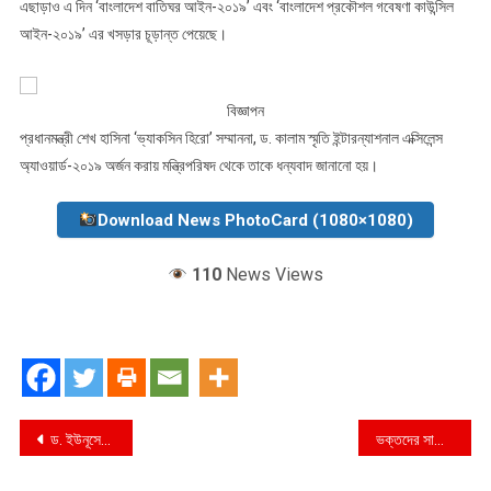
এছাড়াও এ দিন ‘বাংলাদেশ বাতিঘর আইন-২০১৯’ এবং ‘বাংলাদেশ প্রকৌশল গবেষণা কাউন্সিল
আইন-২০১৯’ এর খসড়ার চূড়ান্ত পেয়েছে।
বিজ্ঞাপন
প্রধানমন্ত্রী শেখ হাসিনা ‘ভ্যাকসিন হিরো’ সম্মাননা, ড. কালাম স্মৃতি ইন্টারন্যাশনাল এক্সিলেন্স
অ্যাওয়ার্ড-২০১৯ অর্জন করায় মন্ত্রিপরিষদ থেকে তাকে ধন্যবাদ জানানো হয়।
Download News PhotoCard (1080×1080)
110
News Views
Post
ড. ইউনূসের গ্রেপ্তারি পরোয়ানা হাইকোর্টে স্থগিত
ভক্তদের সাথে আড্ডা দিবেন চিত্রনায়িকা পূর্ণিমা
navigation