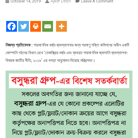
Ajker Desh
On
October 14, 2019
Leave A Comment
তেজস্ক্রিয়
বর্জ্য
ব্যবস্থাপনা
নীতিমালার
চূড়ান্ত
অনুমোদন
নিজস্ব প্রতিবেদক :
পারমাণবিক বর্জ্য ব্যবস্থাপনার জন্য পরমাণু শক্তি কমিশনের অধীন একটি
কোম্পানি গঠনের বিধান রেখে ‘তেজস্ক্রিয় বর্জ্য এবং ব্যবহৃত পারমাণবিক জ্বালানি ব্যবস্থাপনা-
বিষয়ক জাতীয় নীতি, ২০১৯’ এর খসড়া অনুমোদন দিয়েছে মন্ত্রিসভা।