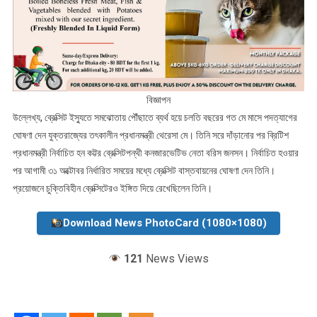
বিজ্ঞাপন
উল্লেখ্য, ব্রেক্সিট ইস্যুতে সমঝোতায় পৌঁছাতে ব্যর্থ হয়ে চলতি বছরের গত মে মাসে পদত্যাগের
ঘোষণা দেন যুক্তরাজ্যের তৎকালীন প্রধানমন্ত্রী থেরেসা মে। তিনি সরে দাঁড়ানোর পর ব্রিটিশ
প্রধানমন্ত্রী নির্বাচিত হন কট্টর ব্রেক্সিটপন্থী কনজারভেটিভ নেতা বরিস জনসন। নির্বাচিত হওয়ার
পর আগামী ৩১ অক্টোবর নির্ধারিত সময়ের মধ্যে ব্রেক্সিট বাস্তবায়নের ঘোষণা দেন তিনি।
প্রয়োজনে চুক্তিবিহীন ব্রেক্সিটেরও ইঙ্গিত দিয়ে রেখেছিলেন তিনি।
Download News PhotoCard (1080×1080)
121
News Views