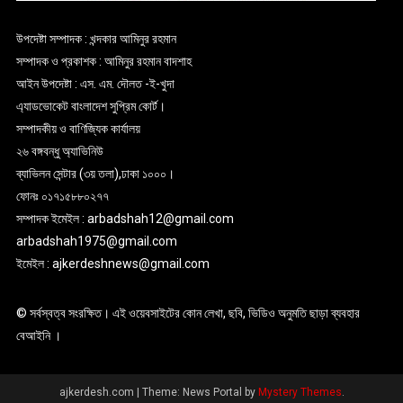
উপদেষ্টা সম্পাদক : খন্দকার আমিনুর রহমান
সম্পাদক ও প্রকাশক : আমিনুর রহমান বাদশাহ
আইন উপদেষ্টা : এস. এম. দৌলত -ই-খুদা
এ্যাডভোকেট বাংলাদেশ সুপ্রিম কোর্ট।
সম্পাদকীয় ও বাণিজ্যিক কার্যালয়
২৬ বঙ্গবন্ধু অ্যাভিনিউ
ব্যাভিলন সেন্টার (৩য় তলা),ঢাকা ১০০০।
ফোনঃ ০১৭১৫৮৮০২৭৭
সম্পাদক ইমেইল : arbadshah12@gmail.com
arbadshah1975@gmail.com
ইমেইল : ajkerdeshnews@gmail.com
© সর্বস্বত্ব সংরক্ষিত। এই ওয়েবসাইটের কোন লেখা, ছবি, ভিডিও অনুমতি ছাড়া ব্যবহার
বেআইনি ।
ajkerdesh.com
|
Theme: News Portal by
Mystery Themes
.