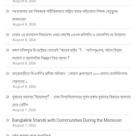
August 8, 2026
শরণখোলায় এক শিক্ষককে শারীরিকভাবে লাঞ্ছিত করার অভিযোগে শিক্ষক নেতৃবৃন্দের
মানববন্ধন
August 8, 2026
ঢাকায় ২য় বাংলাদেশ লিবারেশন ওয়ার কোর্সের ৫৪তম কমিশনিং ও ফেলোশিপ ডে উদ্‌যাপন
August 8, 2026
জঙ্গল সলিমপুরে কি রাষ্ট্রের ভেতরেই ‘আরেক রাষ্ট্র ’? : আইনশৃঙ্খলা, অবৈধ বিদ্যুৎ
সংযোগ ও প্রশাসনিক নিয়ন্ত্রণ নিয়ে প্রশ্ন ?
August 8, 2026
যাত্রাবাড়ীতে ডিএনসি’র ঝটিকা অভিযান : সোহাগ এক্সপ্রেসে ১০০ বোতল ফেনসিডিলসহ
গ্রেপ্তার ১
August 8, 2026
ফুয়াদের বক্তব্য ‘বিদ্বেষপূর্ণ’ : ঢাকা বিশ্ববিদ্যালয়ের সুনাম রক্ষায় ফুয়াদের বিরুদ্ধে ব্যবস্থা
চেয়ে নোটিশ
August 7, 2026
Banglalink Stands with Communities During the Monsoon
August 7, 2026
বর্ষায় মানুষের পাশে বাংলালিংক