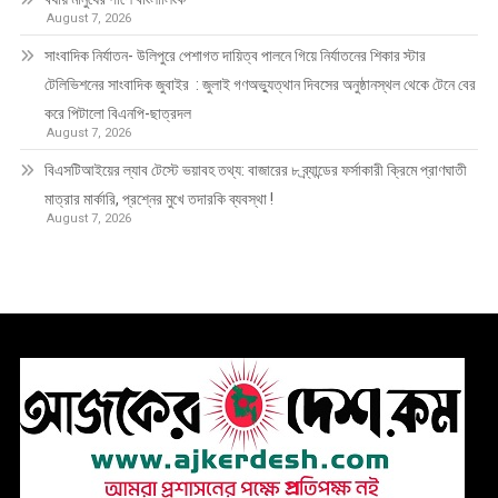
August 7, 2026
সাংবাদিক নির্যাতন- উলিপুরে পেশাগত দায়িত্ব পালনে গিয়ে নির্যাতনের শিকার স্টার
টেলিভিশনের সাংবাদিক জুবাইর : জুলাই গণঅভ্যুত্থান দিবসের অনুষ্ঠানস্থল থেকে টেনে বের
করে পিটালো বিএনপি-ছাত্রদল
August 7, 2026
বিএসটিআইয়ের ল্যাব টেস্টে ভয়াবহ তথ্য: বাজারের ৮ ব্র্যান্ডের ফর্সাকারী ক্রিমে প্রাণঘাতী
মাত্রার মার্কারি, প্রশ্নের মুখে তদারকি ব্যবস্থা !
August 7, 2026