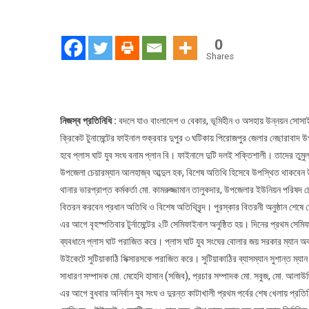
শে
রা
টি
0
ক্
Shares
টুর্
ফা
শুক
নিজস্ব প্রতিনিধি :
বদলে যাও বাংলাদেশ ও বেকার, ভূমিহীন ও অসহায় উন্নয়ন সোসাইটি
ক্রিকেট টুনামেন্টের ফাইনাল শুক্রবার দুপুর ৩ ঘটিকায় পিরোজপুর জেলার নেছারাবাদ উ
হবে প্লাস ঘাট যুব সংঘ বনাম প্লান বি। ফাইনালে দুটি দলই শক্তিশালী। তাদের ত
উপজেলা চেয়ারম্যান আলহাজ্ব আব্দুল হক, বিশেষ অতিথি হিসেবে উপস্থিত থাকবেন উপজ
থানার ভারপ্রাপ্ত কর্মকর্তা মো. কামরুজ্জামান তালুকদার, উপজেলার ইউনিয়ন পরিষদ চেয়
বিতরন করবেন প্রধান অতিথি ও বিশেষ অতিথিবৃন্দ। পুরস্কার বিতরনী অনুষ্ঠান শেষে
এর আগে বৃহস্পতিবার টুর্নামেন্টের ২টি সেমিফাইনাল অনুষ্ঠিত হয়। দিনের প্রথম সেমি
ব্যবধানে প্লাস ঘাট পরাজিত করে। প্লাস ঘাট যুব সংঘের বোলার জয় সরকার ম্যান অব দ্য
উইকেটে সুটিয়াকাঠি সিক্সারসকে পরাজিত করে। সুটিয়াকাঠির ব্যাসম্যান সুশান্ত ম্যা
সাধারণ সম্পাদক মো. মেহেদি হাসান (সজিব), প্রচার সম্পাদক মো. সবুজ, মো. আলাউদ্দ
এর আগে বুধবার অনির্বান যুব সংঘ ও দুরন্ত কাটাখালী প্রথম পর্বের শেষ খেলায় প্র