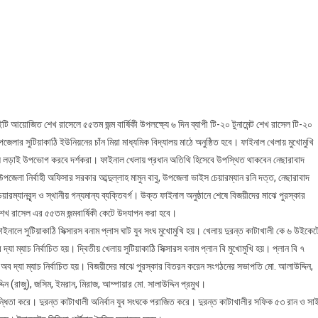
খ
সেল
-২০
রিকেট
নামেন্টের
ইনাল
্রবার
 আয়োজিত শেখ রাসেলে ৫৫তম জন্ম বার্ষিকী উপলক্ষ্যে ৬ দিন ব্যাপী টি-২০ টুনামেন্ট শেখ রাসেল টি-২০
পজেলার সুটিয়াকাঠি ইউনিয়নের চাঁন মিয়া মাধ্যমিক বিদ্যালয় মাঠে অনুষ্ঠিত হবে। ফাইনাল খেলায় মুখোমুখি
ুমুল লড়াই উপভোগ করবে দর্শকরা। ফাইনাল খেলায় প্রধান অতিথি হিসেবে উপস্থিত থাকবেন নেছারাবাদ
েলা নির্বাহী অফিসার সরকার আব্দুল্লাহ মামুন বাবু, উপজেলা ভাইস চেয়ারম্যান রনি দত্ত, নেছারাবাদ
ারম্যানবৃন্দ ও স্থানীয় গন্যমান্য ব্যক্তিবর্গ। উক্ত ফাইনাল অনুষ্ঠানে শেষে বিজয়ীদের মাঝে পুরস্কার
 শেখ রাসেল এর ৫৫তম জন্মবার্ষিকী কেটে উদযাপন করা হবে।
ফাইনালে সুটিয়াকাঠি সিক্সারস বনাম প্লাস ঘাট যুব সংঘ মুখোমুখি হয়। খেলায় দুরন্ত কাটাখালী কে ৬ উইকেট
া ম্যাচ নির্বাচিত হয়। দ্বিতীয় খেলায় সুটিয়াকাঠি সিক্সারস বনাম প্লান বি মুখোমুখি হয়। প্লান বি ৭
ন অব দ্যা ম্যাচ নির্বাচিত হয়। বিজয়ীদের মাঝে পুরস্কার বিতরন করেন সংগঠনের সভাপতি মো. আলাউদ্দিন,
িন (রাজু), জসিম, ইমরান, মিরাজ, আম্পায়ার মো. সালাউদ্দিন প্রমুখ।
তিন্ধিতা করে। দুরন্ত কাটাখালী অনির্বান যুব সংঘকে পরাজিত করে। দুরন্ত কাটাখালীর সফিক ৫৩ রান ও সা