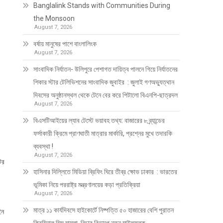
Banglalink Stands with Communities During
the Monsoon
August 7, 2026
বর্ষায় মানুষের পাশে বাংলালিংক
August 7, 2026
সাংবাদিক নির্যাতন- উলিপুরে পেশাগত দায়িত্ব পালনে গিয়ে নির্যাতনের
শিকার স্টার টেলিভিশনের সাংবাদিক জুবাইর : জুলাই গণঅভ্যুত্থান
দিবসের অনুষ্ঠানস্থল থেকে টেনে বের করে পিটালো বিএনপি-ছাত্রদল
August 7, 2026
বিএসটিআইয়ের ল্যাব টেস্টে ভয়াবহ তথ্য: বাজারের ৮ ব্র্যান্ডের
ফর্সাকারী ক্রিমে প্রাণঘাতী মাত্রার মার্কারি, প্রশ্নের মুখে তদারকি
ব্যবস্থা !
August 7, 2026
ের
হাসিনার দিল্লিতে মিডিয়া ব্রিফিং ঘিরে তীব্র ক্ষোভ ঢাকার : ভারতের
ভূমিকা নিয়ে পররাষ্ট্র মন্ত্রণালয়ের কড়া প্রতিক্রিয়া
August 7, 2026
মাত্র ১১ কার্যদিবসে হাইকোর্টে নিষ্পত্তি ৫০ হাজারের বেশি পুরাতন
ইন