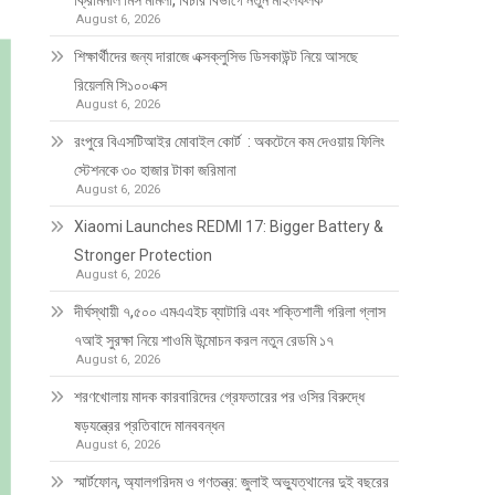
ক্রিমিনাল মিস মামলা, বিচার বিভাগে নতুন মাইলফলক
August 6, 2026
শিক্ষার্থীদের জন্য দারাজে এক্সক্লুসিভ ডিসকাউন্ট নিয়ে আসছে
রিয়েলমি সি১০০এক্স
August 6, 2026
রংপুরে বিএসটিআইর মোবাইল কোর্ট : অকটেনে কম দেওয়ায় ফিলিং
স্টেশনকে ৩০ হাজার টাকা জরিমানা
August 6, 2026
Xiaomi Launches REDMI 17: Bigger Battery &
Stronger Protection
August 6, 2026
দীর্ঘস্থায়ী ৭,৫০০ এমএএইচ ব্যাটারি এবং শক্তিশালী গরিলা গ্লাস
৭আই সুরক্ষা নিয়ে শাওমি উন্মোচন করল নতুন রেডমি ১৭
August 6, 2026
শরণখোলায় মাদক কারবারিদের গ্রেফতারের পর ওসির বিরুদ্ধে
ষড়যন্ত্রের প্রতিবাদে মানববন্ধন
August 6, 2026
স্মার্টফোন, অ্যালগরিদম ও গণতন্ত্র: জুলাই অভ্যুত্থানের দুই বছরের