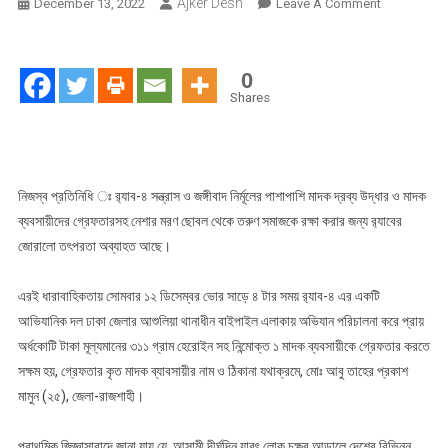
Ajker Desh
On
December 13, 2022
Leave A Comment
র‍্যাব
-৪
এর
0
অভিযানে
Shares
ঢাকার
আশুলিয়া
থেকে
৩১১
নিজস্ব প্রতিনিধি ঃ র‍্যাব-৪ সন্ত্রাস ও জঙ্গীবাদ নির্মূলের পাশাপাশি মাদক দ্রব্য উদ্ধার ও মাদক
গ্রাম
ব্যবসায়ীদের গ্রেফতারসহ নেশার মরণ ছোবল থেকে তরুণ সমাজকে রক্ষা করার জন্য র‌্যাবের
হেরোইন
জোরালো তৎপরতা অব্যাহত আছে।
সহ
১
এরই ধারাবাহিকতায় সোমবার ১২ ডিসেম্বর ভোর সাড়ে ৪ টার সময় র‌্যাব-৪ এর একটি
জন
আভিযানিক দল ঢাকা জেলার আশুলিয়া থানাধীন বাইপাইল এলাকায় অভিযান পরিচালনা করে প্রায়
গ্রেফতার
অর্ধকোটি টাকা মূল্যমানের ৩১১ গ্রাম হেরোইন সহ নিন্মোক্ত ১ মাদক ব্যবসায়ীকে গ্রেফতার করতে
সক্ষম হয়, গ্রেফতার কৃত মাদক ব্যাবসায়ীর নাম ও ঠিকানা যথাক্রমে, মোঃ আবু তাহের প্রকাশ
মামুন (২৫), জেলা-রাজশাহী।
প্রাথমিক জিজ্ঞাসাবাদে জানা যায় যে, আসামী দীর্ঘদিন যাবৎ লোক চক্ষুর আড়ালে দেশের বিভিন্ন