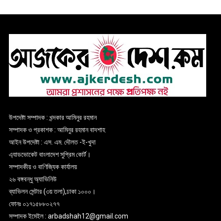
উপদেষ্টা সম্পাদক : খন্দকার আমিনুর রহমান
সম্পাদক ও প্রকাশক : আমিনুর রহমান বাদশাহ
আইন উপদেষ্টা : এস. এম. দৌলত -ই-খুদা
এ্যাডভোকেট বাংলাদেশ সুপ্রিম কোর্ট।
সম্পাদকীয় ও বাণিজ্যিক কার্যালয়
২৬ বঙ্গবন্ধু অ্যাভিনিউ
ব্যাভিলন সেন্টার (৩য় তলা),ঢাকা ১০০০।
ফোনঃ ০১৭১৫৮৮০২৭৭
সম্পাদক ইমেইল : arbadshah12@gmail.com