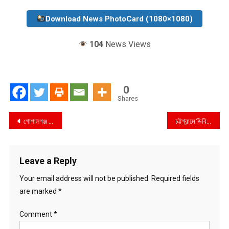
Download News PhotoCard (1080×1080)
104
News Views
0
Shares
Post
গোপালগঞ্জ আঞ্চলিক পাসপোর্ট অফিসের কর্মকর্তা ও দালাল সিন্ডিকেটের বিরুদ্ধে পাসপোর্টের অতিরিক্ত অর্থ আদায়ের অভিযোগ
চট্টগ্রামে ডিবি (পশ্চিম) বিভাগের অভিযানে ২১০০ পিচ ইয়াবা সহ ১ জন আটক
navigation
Leave a Reply
Your email address will not be published.
Required fields
are marked
*
Comment
*