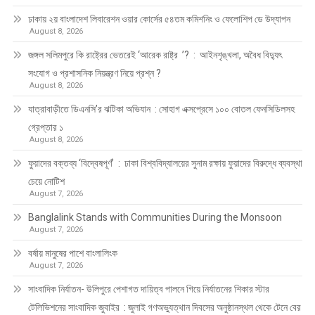
ঢাকায় ২য় বাংলাদেশ লিবারেশন ওয়ার কোর্সের ৫৪তম কমিশনিং ও ফেলোশিপ ডে উদ্‌যাপন
August 8, 2026
জঙ্গল সলিমপুরে কি রাষ্ট্রের ভেতরেই ‘আরেক রাষ্ট্র ’? : আইনশৃঙ্খলা, অবৈধ বিদ্যুৎ
সংযোগ ও প্রশাসনিক নিয়ন্ত্রণ নিয়ে প্রশ্ন ?
August 8, 2026
যাত্রাবাড়ীতে ডিএনসি’র ঝটিকা অভিযান : সোহাগ এক্সপ্রেসে ১০০ বোতল ফেনসিডিলসহ
গ্রেপ্তার ১
August 8, 2026
ফুয়াদের বক্তব্য ‘বিদ্বেষপূর্ণ’ : ঢাকা বিশ্ববিদ্যালয়ের সুনাম রক্ষায় ফুয়াদের বিরুদ্ধে ব্যবস্থা
চেয়ে নোটিশ
August 7, 2026
Banglalink Stands with Communities During the Monsoon
August 7, 2026
বর্ষায় মানুষের পাশে বাংলালিংক
August 7, 2026
সাংবাদিক নির্যাতন- উলিপুরে পেশাগত দায়িত্ব পালনে গিয়ে নির্যাতনের শিকার স্টার
টেলিভিশনের সাংবাদিক জুবাইর : জুলাই গণঅভ্যুত্থান দিবসের অনুষ্ঠানস্থল থেকে টেনে বের