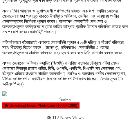
যুদ্ধকালীন প্রস্তুতি স্বরূপ বিভিন্ন রণকৌশলগত প্রশিক্ষণ কার্যাবলী পর্যবেক্ষণ করেন।
এসময় তিনি আধুনিক ও যুগোপযোগী প্রশিক্ষণের মাধ্যমে একবিংশ শতাব্দীর চ্যালেঞ্জ
মোকাবেলায় সদা প্রস্তুত থাকতে উপস্থিত অফিসার, জেসিও এবং অন্যান্য পদবীর
সেনাসদস্যদের নির্দেশনা প্রদান করেন। বাংলাদেশ সেনাবাহিনী দেশ সেবা ও
জনকল্যাণমূলক কার্যক্রমের মাধ্যমে জাতির আস্থার প্রতীক হিসেবে পরিগণিত হয়েছে বলে
মত প্রকাশ করেন সেনাবাহিনী প্রধান।
পরিদর্শনকালে বারৈয়ারহাট এলাকায় সেনাবাহিনী প্রধান ৫০০টি দরিদ্র ও শীতার্ত পরিবারের
মাঝে শীতবস্ত্র বিতরণ করেন। উল্লেখ্য, ভবিষ্যতেও সেনাবাহিনীর এ ধরনের
জনকল্যাণমূলক ও মানবিক কার্যক্রম অব্যাহত থাকবে বলে তিনি আশাবাদ ব্যক্ত করেন।
এসময় জেনারেল অফিসার কমান্ডিং (জিওসি) ও এরিয়া কমান্ডার চট্টগ্রাম এরিয়া মেজর
জেনারেল মিজানুর রহমান শামীম, বিপি, ওএসপি, এনডিসি, পিএসসি সহ সেনাসদর এবং
চট্টগ্রাম এরিয়ার ঊর্ধ্বতন সামরিক কর্মকর্তাগণ, জেসিও ও অন্যান্য পদবীর সেনাসদস্যগণ,
মিডিয়া ব্যক্তিবর্গ ও স্থানীয় গণ্যমান্য ব্যক্তিবর্গ উপস্থিত ছিলেন। (তথ্য সূত্র ঃ
আইএসপিআর)
বিজ্ঞাপন
📸 Download News PhotoCard (1080×1080)
👁️
112
News Views