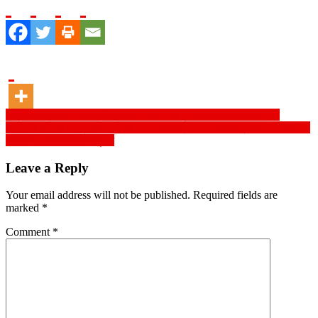
Post
বাল্যবিবাহ প্রতিরোধে অগ্রণী ভুমিকা রাখায় কালের কন্ঠ এওয়ার্ড পেলেন সানজিদা
রাজধানীর বাড্ডায় ভোক্তা অধিকার ও আরএফএল গ্রুপের সাথে ভোক্তা-অধিকার আইন,
navigation
২০০৯ বিষয়ক সেমিনার অনুষ্ঠিত
Leave a Reply
Your email address will not be published.
Required fields are
marked
*
Comment
*