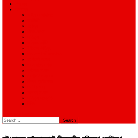
শিক্ষাঙ্গন
অন্যান্য
আইন ও আদালত
অর্থনীতি
বানিজ্য
জীবন-যাপন
সাহিত্য
অনিয়ম-দুর্নীতি
ইতিহাস ঐতিহ্য
উপ-সম্পাদকীয়/মতামত
কর্পোরেট সংবাদ
গ্রাম বাংলার খবর
দুর্ঘটনার সংবাদ
প্রশাসনিক সংবাদ
বিশেষ প্রতিবেদন
মানবিক খবর
সংগঠন সংবাদ
সাহিত্য-সংস্কৃতি
বিবিধ
site mode button
Search
for: