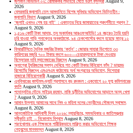
জুলকান বিটডাউন ০২: রোমাঞ্চকর লড়াইয়ে মেতে উঠল বসুন্ধরা
August 9,
2026
বেসরকারি জ্বালানি তেল আমদানিতে বিশেষ সুবিধার অভিযোগ ভিত্তিহীন :
জ্বালানি বিভাগ
August 9, 2026
‘জুলাই এখনও শেষ হয় নাই’ : একাত্তর নিয়ে জামায়াতের প্রদর্শনীতে প্রশ্ন ?
August 9, 2026
১,৫১৬ কোটি টাকা আদায়, তবু অকার্যকর আরএফআইডি! ১৪ বছরেও তৈরি হয়নি
চুরি যাওয়া গাড়ি শনাক্তের অবকাঠামো, ৯৪ চেকপোস্টের বদলে হয়েছে মাত্র ১২
August 9, 2026
বিআরটিসিতে দৈনিক মজুরির টাকায় ‘কর্তন’ : জোয়ার সাহারা ডিপোতে ৩৩
কারিগরের মজুরি ৭০০ টাকার বদলে ৬০০—চেয়ারম্যানকে টাকা দেওয়ার
বিস্ফোরক দাবি ম্যানেজারের বিরুদ্ধে
August 9, 2026
অ্যাগ্রো ট্যুরিজমের স্বপ্ন দেখিয়ে শত কোটি টাকার বিনিয়োগ ফাঁদ ? ডায়মন্ড
রিসোর্টের বিরুদ্ধে এমএলএম কাঠামোয় অর্থ সংগ্রহের অভিযোগ, দিশেহারা
হাজারো বিনিয়োগকারী
August 9, 2026
এনবিআরের কাস্টমস-ভ্যাট প্রশাসনে বড় রদবদল : একযোগে ২০ যুগ্ম কমিশনারের
বদলি
August 9, 2026
পদোন্নতির দৌড়ে সাইদুর রহমান, নাকি দুর্নীতির অভিযোগের আড়ালে অন্য খেলা
?
August 9, 2026
আমান উল্লাহ আমানের সাথে নিশু ও মহিলা দলের নেত্রীদের সৌজন্য স্বাক্ষাৎ
August 8, 2026
আন্তর্জাতিক আদিবাসী দিবস ২০২৬: ন্যায়বিচার, সমঅধিকার ও জাতিসত্ত্বার
স্বীকৃতি চাই – নিকোলাস বিশ্বাস
August 8, 2026
শরণখোলায় এক শিক্ষককে শারীরিকভাবে লাঞ্ছিত করার অভিযোগে শিক্ষক
নেতৃবৃন্দের মানববন্ধন
August 8, 2026