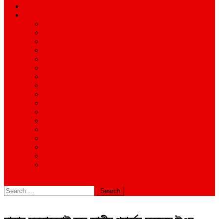
শিক্ষাঙ্গন
অন্যান্য
আইন ও আদালত
অর্থনীতি
বানিজ্য
জীবন-যাপন
সাহিত্য
অনিয়ম-দুর্নীতি
ইতিহাস ঐতিহ্য
উপ-সম্পাদকীয়/মতামত
কর্পোরেট সংবাদ
গ্রাম বাংলার খবর
দুর্ঘটনার সংবাদ
প্রশাসনিক সংবাদ
বিশেষ প্রতিবেদন
মানবিক খবর
সংগঠন সংবাদ
সাহিত্য-সংস্কৃতি
বিবিধ
site mode button
Search
for: