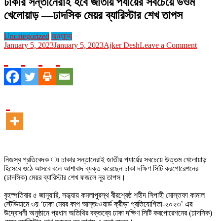
ঢাকার সন্তানেরাই হবে জাতীয় পযার্য়ের সবচেয়ে উওম
খেলোয়াড় —ঢাদসিক মেয়র ব্যারিস্টার শেখ তাপস
Uncategorized
অন্যান্য
on
January 5, 2023
January 5, 2023
Ajker Desh
Leave a Comment
ঢাকার
সন্তানের
হবে
জাতীয়
পযার্য়ের
সবচেয়ে
উওম
খেলোয়াড়
—
ঢাদসিক
মেয়র
ব্যারিস্টার
নিজস্ব প্রতিবেদক ঃ ঢাকার সন্তানেরাই জাতীয় পযার্য়ের সবচেয়ে উত্তম খেলোয়াড়
শেখ
হিসেবে ওঠে আসবে বলে আশাবাদ ব্যক্ত করেছেন ঢাকা দক্ষিণ সিটি করপোরেশনের
তাপস
(ঢাদসিক) মেয়র ব্যারিস্টার শেখ ফজলে নূর তাপস।
বৃহস্পতিবার ৫ জানুয়ারি, সন্ধ্যায় কমলাপুরস্থ বীরশ্রেষ্ঠ শহীদ সিপাহী মোস্তফা কামাল
স্টেডিয়ামে ৩য় ‘ঢাকা মেয়র কাপ আন্তঃওয়ার্ড ক্রীড়া প্রতিযোগিতা-২০২৩’ এর
উদ্বোধনী অনুষ্ঠানে প্রধান অতিথির বক্তব্যে ঢাকা দক্ষিণ সিটি করপোরেশনের (ঢাদসিক)