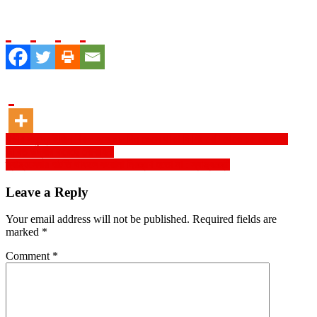
Post
গভীর সমুদ্রে ইঞ্জিন বিকল হয়ে ০৮ দিন ভেসে থাকা ফিশিং বোট থেকে ১৫ জেলেকে
জীবিত উদ্ধার করেছে নৌবাহিনী
navigation
স্বাস্থ্যসেবায় ঘাটতি থাকলে করোনা নিয়ন্ত্রণ হতো না : স্বাস্থ্যমন্ত্রী
Leave a Reply
Your email address will not be published.
Required fields are
marked
*
Comment
*