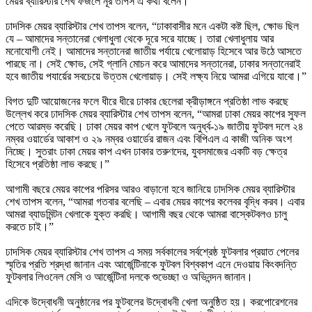
মেয়র ব্যারিস্টার শেখ ফজলে নূর তাপস এ কথা বলেন।
ঢাদসিক মেয়র ব্যারিস্টার শেখ তাপস বলেন, “ঢাকাবাসীর মনে একটা কষ্ট ছিল, ক্ষোভ ছিল
যে – আমাদের সন্তানেরা খেলাধুলা থেকে দূরে সরে যাচ্ছে। তারা খেলাধুলায় আর
মনোযোগী নেই। আমাদের সন্তানেরা জাতীয় পর্যায়ে খেলোয়াড় হিসেবে আর উঠে আসতে
পারছে না। সেই ক্ষোভ, সেই গ্লানি মোচন করে আমাদের সন্তানেরা, ঢাকার সন্তানেরাই
হবে জাতীয় পযার্য়ের সবচেয়ে উত্তম খেলোয়াড়। সেই লক্ষ্য নিয়ে আমরা এগিয়ে যাবো।”
বিগত দুটি আয়োজনের ফলে ধীরে ধীরে ঢাকার ছেলেরা ক্রীড়াঙ্গনে প্রতিষ্ঠা লাভ করছে
উল্লেখ করে ঢাদসিক মেয়র ব্যারিস্টার শেখ তাপস বলেন, “আমরা ঢাকা মেয়র কাপের সুফল
পেতে আরম্ভ করেছি। ঢাকা মেয়র কাপ খেলে ফুটবলে অনুর্ধ্ব-১৯ জাতীয় ফুটবল দলে ২৪
নম্বর ওয়ার্ডের আকাশ ও ২৯ নম্বর ওয়ার্ডের রাজন এবং বিপিএল এ কাজী অনিক অংশ
নিচ্ছে। সুতরাং ঢাকা মেয়র কাপ এখন ঢাকার তরুণদের, যুবসমাজের একটি বড় ক্ষেত্র
হিসেবে প্রতিষ্ঠা লাভ করছে।”
আগামী বছরে মেয়র কাপের পরিসর আরও বাড়ানো হবে জানিয়ে ঢাদসিক মেয়র ব্যারিস্টার
শেখ তাপস বলেন, “আমরা গতবার বলেছি – এবার মেয়র কাপের কলেবর বৃদ্ধি করব। এবার
আমরা ব্যাডমিন্টন খেলাকে যুক্ত করছি। আগামী বছর থেকে আমরা বাস্কেটবলও চালু
করতে চাই।”
ঢাদসিক মেয়র ব্যারিস্টার শেখ তাপস এ সময় সর্বকালের সর্বশ্রেষ্ঠ ফুটবলার প্রয়াত পেলের
স্মৃতির প্রতি শ্রদ্ধা জানান এবং আর্জেন্টিনাকে ফুটবল বিশ্বকাপ এনে দেওয়ায় কিংবদন্তি
ফুটবলার লিওনেল মেসি ও আর্জেন্টিনা দলকে শুভেচ্ছা ও অভিনন্দন জানান।
এদিকে উদ্বোধনী অনুষ্ঠানের পর ফুটবলের উদ্বোধনী খেলা অনুষ্ঠিত হয়। করপোরেশনের