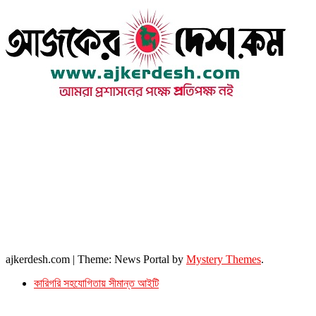
উপদেষ্টা সম্পাদক : খন্দকার আমিনুর রহমান
সম্পাদক ও প্রকাশক : আমিনুর রহমান বাদশাহ
আইন উপদেষ্টা : এস. এম. দৌলত -ই-খুদা
এ্যাডভোকেট বাংলাদেশ সুপ্রিম কোর্ট।
সম্পাদকীয় ও বাণিজ্যিক কার্যালয়
২৬ বঙ্গবন্ধু অ্যাভিনিউ
ব্যাভিলন সেন্টার (৩য় তলা),ঢাকা ১০০০।
ফোনঃ ০১৭১৫৮৮০২৭৭
সম্পাদক ইমেইল : arbadshah12@gmail.com
arbadshah1975@gmail.com
ইমেইল : ajkerdeshnews@gmail.com
© সর্বস্বত্ব সংরক্ষিত। এই ওয়েবসাইটের কোন লেখা, ছবি, ভিডিও অনুমতি ছাড়া ব্যবহার বেআইনি ।
ajkerdesh.com
|
Theme: News Portal by
Mystery Themes
.
কারিগরি সহযোগিতায় সীমান্ত আইটি