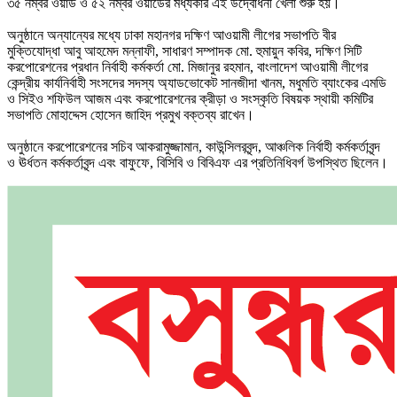
৩৫ নম্বর ওয়ার্ড ও ৫২ নম্বর ওয়ার্ডের মধ্যকার এই উদ্বোধনী খেলা শুরু হয়।
অনুষ্ঠানে অন্যান্যের মধ্যে ঢাকা মহানগর দক্ষিণ আওয়ামী লীগের সভাপতি বীর
মুক্তিযোদ্ধা আবু আহমেদ মন্নাফী, সাধারণ সম্পাদক মো. হুমায়ুন কবির, দক্ষিণ সিটি
করপোরেশনের প্রধান নির্বাহী কর্মকর্তা মো. মিজানুর রহমান, বাংলাদেশ আওয়ামী লীগের
কেন্দ্রীয় কার্যনির্বাহী সংসদের সদস্য অ্যাডভোকেট সানজীদা খানম, মধুমতি ব্যাংকের এমডি
ও সিইও শফিউল আজম এবং করপোরেশনের ক্রীড়া ও সংস্কৃতি বিষয়ক স্থায়ী কমিটির
সভাপতি মোহাদ্দেস হোসেন জাহিদ প্রমুখ বক্তব্য রাখেন।
অনুষ্ঠানে করপোরেশনের সচিব আকরামুজ্জামান, কাউন্সিলরবৃন্দ, আঞ্চলিক নির্বাহী কর্মকর্তাবৃন্দ
ও ঊর্ধতন কর্মকর্তাবৃন্দ এবং বাফুফে, বিসিবি ও বিবিএফ এর প্রতিনিধিবর্গ উপস্থিত ছিলেন।