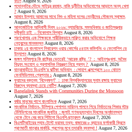
বদলি
August 9, 2026
পদোন্নতির দৌড়ে সাইদুর রহমান, নাকি দুর্নীতির অভিযোগের আড়ালে অন্য খেলা
?
August 9, 2026
আমান উল্লাহ আমানের সাথে নিশু ও মহিলা দলের নেত্রীদের সৌজন্য স্বাক্ষাৎ
August 8, 2026
আন্তর্জাতিক আদিবাসী দিবস ২০২৬: ন্যায়বিচার, সমঅধিকার ও জাতিসত্ত্বার
স্বীকৃতি চাই – নিকোলাস বিশ্বাস
August 8, 2026
শরণখোলায় এক শিক্ষককে শারীরিকভাবে লাঞ্ছিত করার অভিযোগে শিক্ষক
নেতৃবৃন্দের মানববন্ধন
August 8, 2026
ঢাকায় ২য় বাংলাদেশ লিবারেশন ওয়ার কোর্সের ৫৪তম কমিশনিং ও ফেলোশিপ ডে
উদ্‌যাপন
August 8, 2026
জঙ্গল সলিমপুরে কি রাষ্ট্রের ভেতরেই ‘আরেক রাষ্ট্র ’? : আইনশৃঙ্খলা, অবৈধ
বিদ্যুৎ সংযোগ ও প্রশাসনিক নিয়ন্ত্রণ নিয়ে প্রশ্ন ?
August 8, 2026
যাত্রাবাড়ীতে ডিএনসি’র ঝটিকা অভিযান : সোহাগ এক্সপ্রেসে ১০০ বোতল
ফেনসিডিলসহ গ্রেপ্তার ১
August 8, 2026
ফুয়াদের বক্তব্য ‘বিদ্বেষপূর্ণ’ : ঢাকা বিশ্ববিদ্যালয়ের সুনাম রক্ষায় ফুয়াদের
বিরুদ্ধে ব্যবস্থা চেয়ে নোটিশ
August 7, 2026
Banglalink Stands with Communities During the Monsoon
August 7, 2026
বর্ষায় মানুষের পাশে বাংলালিংক
August 7, 2026
সাংবাদিক নির্যাতন- উলিপুরে পেশাগত দায়িত্ব পালনে গিয়ে নির্যাতনের শিকার স্টার
টেলিভিশনের সাংবাদিক জুবাইর : জুলাই গণঅভ্যুত্থান দিবসের অনুষ্ঠানস্থল
থেকে টেনে বের করে পিটালো বিএনপি-ছাত্রদল
August 7, 2026
বিএসটিআইয়ের ল্যাব টেস্টে ভয়াবহ তথ্য: বাজারের ৮ ব্র্যান্ডের ফর্সাকারী ক্রিমে
প্রাণঘাতী মাত্রার মার্কারি, প্রশ্নের মুখে তদারকি ব্যবস্থা !
August 7, 2026