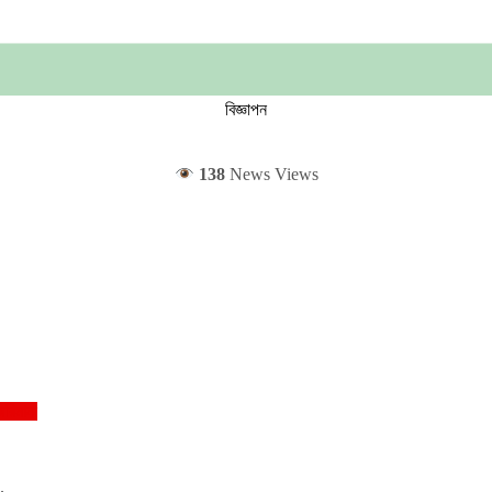
বিজ্ঞাপন
138
News Views
জরিমানা