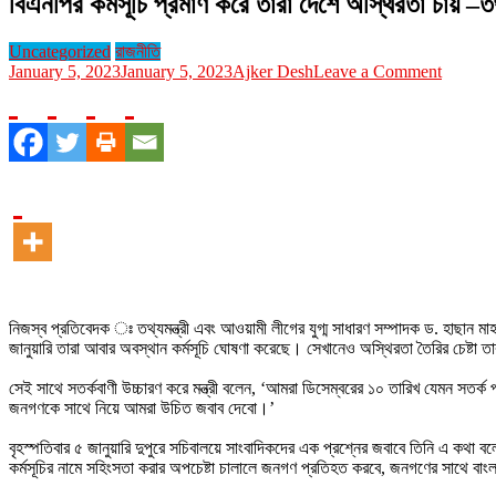
বিএনপির কর্মসূচি প্রমাণ করে তারা দেশে অস্থিরতা চায় –তথ্য
Uncategorized
রাজনীতি
on
January 5, 2023
January 5, 2023
Ajker Desh
Leave a Comment
বিএনপির
কর্মসূচি
প্রমাণ
করে
তারা
দেশে
অস্থিরতা
চায়
–
তথ্যমন্ত্রী
নিজস্ব প্রতিবেদক ঃ তথ্যমন্ত্রী এবং আওয়ামী লীগের যুগ্ম সাধারণ সম্পাদক ড. হাছান ম
জানুয়ারি তারা আবার অবস্থান কর্মসূচি ঘোষণা করেছে। সেখানেও অস্থিরতা তৈরির চেষ্টা ত
সেই সাথে সতর্কবাণী উচ্চারণ করে মন্ত্রী বলেন, ‘আমরা ডিসেম্বরের ১০ তারিখ যেমন সতর্ক
জনগণকে সাথে নিয়ে আমরা উচিত জবাব দেবো।’
বৃহস্পতিবার ৫ জানুয়ারি দুপুরে সচিবালয়ে সাংবাদিকদের এক প্রশ্নের জবাবে তিনি এ কথা ব
কর্মসূচির নামে সহিংসতা করার অপচেষ্টা চালালে জনগণ প্রতিহত করবে, জনগণের সাথে বাং