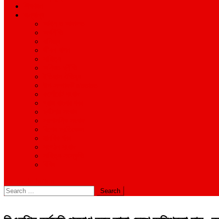
শিক্ষাঙ্গন
অন্যান্য
আইন ও আদালত
অর্থনীতি
বানিজ্য
জীবন-যাপন
সাহিত্য
অনিয়ম-দুর্নীতি
ইতিহাস ঐতিহ্য
উপ-সম্পাদকীয়/মতামত
কর্পোরেট সংবাদ
গ্রাম বাংলার খবর
দুর্ঘটনার সংবাদ
প্রশাসনিক সংবাদ
বিশেষ প্রতিবেদন
মানবিক খবর
সংগঠন সংবাদ
সাহিত্য-সংস্কৃতি
বিবিধ
site mode button
Search
for: