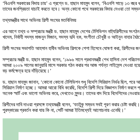
‘বিএনপি সরকারের বিদায় চায়’ এ প্রশ্নে ড. হাছান মাহমুদ বলেন, ‘বিএনপি সাড়ে ১৩ বছর
তাদের জনপ্রিয়তা যাচাই করতে হবে। অন্য কোনো পথে সরকারের বিদায় দেওয়া তো সম্ভব নয়, এ
তথ্যমন্ত্রীর সাথে অভিনয় শিল্পী সংঘের মতবিনিময়
এর আগে তথ্য ও সম্প্রচার মন্ত্রী ড. হাছান মাহমুদ দেশের টেলিভিশন নাট্যশিল্পীদের সং
খাদেম, নির্বাহী সদস্য মাজনুন মিজান, সদস্য হৃদি হক, সংগীতা চৌধুরী ও আইনুন নাহার ব
শিল্পী সংঘের সভাপতি আহসান হাবীব অভিনয় শিল্পকে পেশা হিসেবে ঘোষণা করা, শিল্পীদের জন্য 
সম্প্রচার মন্ত্রী ড. হাছান মাহমুদ বলেন, ‘১৯৯৬ সালে প্রধানমন্ত্রী শেখ হাসিনা দেশ 
আমরা ২০০৯ সালের জানুয়ারি মাসে সরকার গঠন করার পর আজ পর্যন্ত লাইসেন্স দেওয়া হয়
বড় কর্মক্ষেত্র হয়ে দাঁড়িয়েছে।’
ড. হাছান মাহমুদ জানান, ‘কোনো কোনো টেলিভিশন শুধু বিদেশি সিরিয়াল নির্ভর ছিল, পরে
সিরিয়াল নির্মাণ হচ্ছে। আমরা আরো বিধি করেছি, বিদেশি শিল্পী দিয়ে বিজ্ঞাপন নির্মাণ করলে
অনেক স্মার্ট এবং ভালো অভিনয় করে, দেখতেও সুন্দর। তাদের বাদ দিয়ে বিদেশিদের নেওয়
শিল্পীদের দাবি দাওয়া প্রসঙ্গে তথ্যমন্ত্রী বলেন, ‘যতটুকু সম্ভব সবই পূরণ করার চেষ্টা
পুরস্কারের প্রবর্তন করা যায় কি না, সেটি আমরা ইতিমধ্যেই আলোচনায় এনেছি।’