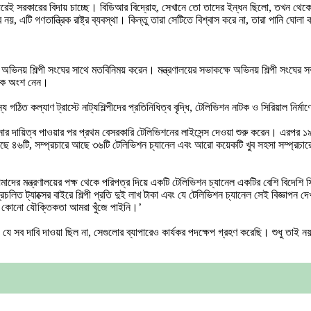
 ধরেই সরকারের বিদায় চাচ্ছে। বিডিআর বিদ্রোহ, সেখানে তো তাদের ইন্ধন ছিলো, তখন থেকে
টি গণতান্ত্রিক রাষ্ট্র ব্যবস্থা। কিন্তু তারা সেটিতে বিশ্বাস করে না, তারা পানি ঘোলা
গঠন অভিনয় শিল্পী সংঘের সাথে মতবিনিময় করেন। মন্ত্রণালয়ের সভাকক্ষে অভিনয় শিল্পী সংঘে
ৈঠকে অংশ নেন।
গঠিত কল্যাণ ট্রাস্টে নাট্যশিল্পীদের প্রতিনিধিত্ব বৃদ্ধি, টেলিভিশন নাটক ও সিরিয়াল নির্
পরিচালনার দায়িত্ব পাওয়ার পর প্রথম বেসরকারি টেলিভিশনের লাইসেন্স দেওয়া শুরু করেন। এর
েছে ৪৬টি, সম্প্রচারে আছে ৩৬টি টেলিভিশন চ্যানেল এবং আরো কয়েকটি খুব সহসা সম্প্রচা
 আমাদের মন্ত্রণালয়ের পক্ষ থেকে পরিপত্র দিয়ে একটি টেলিভিশন চ্যানেল একটির বেশি বিদ
 প্রচলিত ট্যাক্সের বাইরে শিল্পী প্রতি দুই লাখ টাকা এবং যে টেলিভিশন চ্যানেল সেই বিজ্ঞা
ার কোনো যৌক্তিকতা আমরা খুঁজে পাইনি।’
 করছি। যে সব দাবি দাওয়া ছিল না, সেগুলোর ব্যাপারেও কার্যকর পদক্ষেপ গ্রহণ করেছি। শুধু 