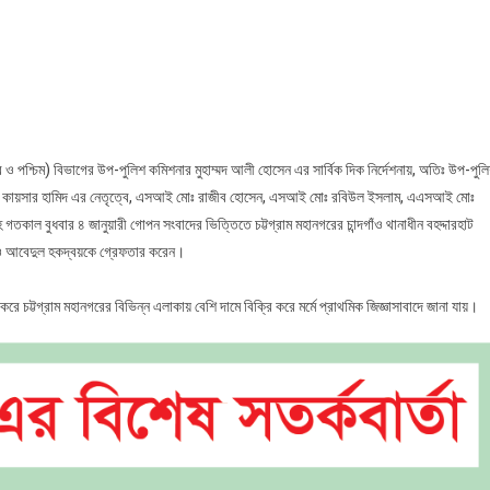
রামে
ম)
গের
যানে
দর ও পশ্চিম) বিভাগের উপ-পুলিশ কমিশনার মুহাম্মদ আলী হোসেন এর সার্বিক দিক নির্দেশনায়, অতিঃ উপ-পুল
০
শক মোঃ কায়সার হামিদ এর নেতৃত্বে, এসআই মোঃ রাজীব হোসেন, এসআই মোঃ রবিউল ইসলাম, এএসআই মোঃ
াল বুধবার ৪ জানুয়ারী গোপন সংবাদের ভিত্তিতে চট্টগ্রাম মহানগরের চান্দগাঁও থানাধীন বহদ্দারহাট
া
 ও আবেদুল হকদ্বয়কে গ্রেফতার করেন।
ে চট্টগ্রাম মহানগরের বিভিন্ন এলাকায় বেশি দামে বিক্রি করে মর্মে প্রাথমিক জিজ্ঞাসাবাদে জানা যায়।
ক