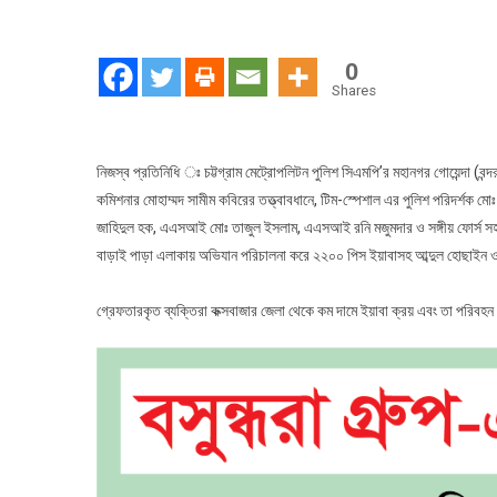
চট্টগ্
ডিবি
(বন্দর
0
ও
Shares
পশ্চি
বিভা
অভি
নিজস্ব প্রতিনিধি ঃ চট্টগ্রাম মেট্রোপলিটন পুলিশ সিএমপি’র মহানগর গোয়েন্দা (বন্
২২০
কমিশনার মোহাম্মদ সামীম কবিরের তত্ত্বাবধানে, টিম-স্পেশাল এর পুলিশ পরিদর্
পিস
জাহিদুল হক, এএসআই মোঃ তাজুল ইসলাম, এএসআই রনি মজুমদার ও সঙ্গীয় ফোর্স সহ গতক
ইয়াব
বাড়াই পাড়া এলাকায় অভিযান পরিচালনা করে ২২০০ পিস ইয়াবাসহ আব্দুল হোছাইন
সহ
২
গ্রেফতারকৃত ব্যক্তিরা কক্সবাজার জেলা থেকে কম দামে ইয়াবা ক্রয় এবং তা পরিবহন কর
জন
আট