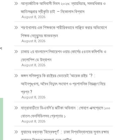
আন্তর্জাতিক আদিবাসী দিবস ২০২৬: ন্যায়বিচার, সমঅধিকার ও
জাতিসত্ত্বার স্বীকৃতি চাই – নিকোলাস বিশ্বাস
August 8, 2026
শরণখোলায় এক শিক্ষককে শারীরিকভাবে লাঞ্ছিত করার অভিযোগে
শিক্ষক নেতৃবৃন্দের মানববন্ধন
August 8, 2026
িশ
ঢাকায় ২য় বাংলাদেশ লিবারেশন ওয়ার কোর্সের ৫৪তম কমিশনিং ও
ফেলোশিপ ডে উদ্‌যাপন
August 8, 2026
জঙ্গল সলিমপুরে কি রাষ্ট্রের ভেতরেই ‘আরেক রাষ্ট্র ’? :
আইনশৃঙ্খলা, অবৈধ বিদ্যুৎ সংযোগ ও প্রশাসনিক নিয়ন্ত্রণ নিয়ে
প্রশ্ন ?
August 8, 2026
যাত্রাবাড়ীতে ডিএনসি’র ঝটিকা অভিযান : সোহাগ এক্সপ্রেসে ১০০
বোতল ফেনসিডিলসহ গ্রেপ্তার ১
August 8, 2026
ফুয়াদের বক্তব্য ‘বিদ্বেষপূর্ণ’ : ঢাকা বিশ্ববিদ্যালয়ের সুনাম রক্ষায়