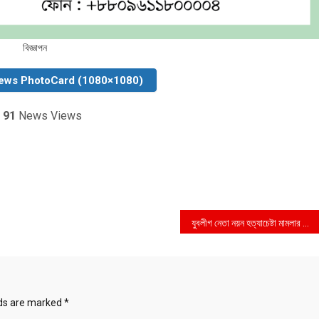
বিজ্ঞাপন
ews PhotoCard (1080×1080)
91
News Views
যুবলীগ নেতা নয়ন হত্যাচেষ্টা মামলার অন্যতম পলাতক আসামীকে ঢাকা থেকে গ্রেফতার করছে র‌্যাব-৬
lds are marked
*