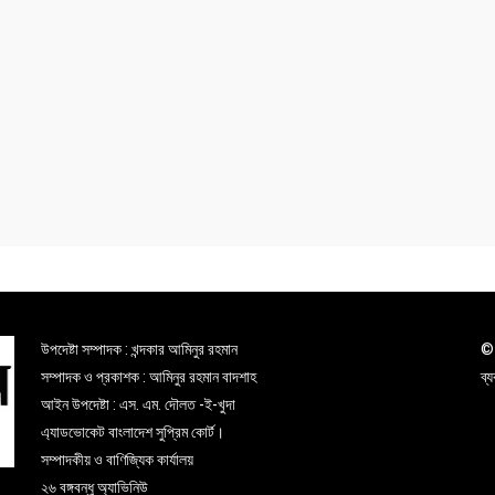
উপদেষ্টা সম্পাদক : খন্দকার আমিনুর রহমান
© 
সম্পাদক ও প্রকাশক : আমিনুর রহমান বাদশাহ
ব্
আইন উপদেষ্টা : এস. এম. দৌলত -ই-খুদা
এ্যাডভোকেট বাংলাদেশ সুপ্রিম কোর্ট।
সম্পাদকীয় ও বাণিজ্যিক কার্যালয়
২৬ বঙ্গবন্ধু অ্যাভিনিউ