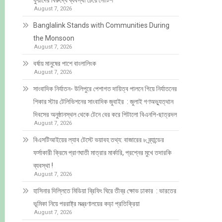
ফুয়াদের বিরুদ্ধে ব্যবস্থা চেয়ে নোটিশ
August 7, 2026
Banglalink Stands with Communities During
the Monsoon
August 7, 2026
বর্ষায় মানুষের পাশে বাংলালিংক
August 7, 2026
সাংবাদিক নির্যাতন- উলিপুরে পেশাগত দায়িত্ব পালনে গিয়ে নির্যাতনের
শিকার স্টার টেলিভিশনের সাংবাদিক জুবাইর : জুলাই গণঅভ্যুত্থান
দিবসের অনুষ্ঠানস্থল থেকে টেনে বের করে পিটালো বিএনপি-ছাত্রদল
August 7, 2026
বিএসটিআইয়ের ল্যাব টেস্টে ভয়াবহ তথ্য: বাজারের ৮ ব্র্যান্ডের
ফর্সাকারী ক্রিমে প্রাণঘাতী মাত্রার মার্কারি, প্রশ্নের মুখে তদারকি
ব্যবস্থা !
August 7, 2026
হাসিনার দিল্লিতে মিডিয়া ব্রিফিং ঘিরে তীব্র ক্ষোভ ঢাকার : ভারতের
ভূমিকা নিয়ে পররাষ্ট্র মন্ত্রণালয়ের কড়া প্রতিক্রিয়া
August 7, 2026