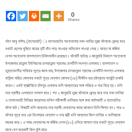
বখাটে
ছেলের
0
হাতে
Shares
মা
লাঞ্ছিত
নইন আবু নাঈম, (বাগেরহাট) ঃ বাগেরহাটের শরণখোলায় ননদ-ভাবির তুচ্ছ ঘটনাকে কেন্দ্র করে
বখাটে ছেলের ঘুষিতে মায়ের দুটি দাঁত পড়ে যাওয়ার অভিযোগ পাওয়া গেছে। আহত মা মর্জিনা
বেগম শরণখোলা হাসপাতালে চিকিৎসাধীন রয়েছেন। ঘটনাটি ঘটেছে ৩ জানুয়ারি বিকালে শরণখোলা
উপজেলার রায়েন্দা ইউনিয়নের চালরায়েন্দা গ্রামের ডেসটিনি সংলগ্ন এলাকায়। হাসপাতাল ও
ভুক্তভোগীর পারিবার সূত্রে জানা যায়, উপজেলার চালরায়েন্দা গ্রামের ডেসটিনি সংলগ্ন এলাকার
বাসিন্দা নাছির মোল্লার বখাটে পুত্র বেল্লাল মোল্লা (৩৫) দীর্ঘদিন ধরে চট্টগ্রামে গার্মেন্টে চাকরি
করেন। একই ফ্যাক্টরিতে চাঁদপুর এলাকার ডলি আক্তারের সঙ্গে পরিচয় ও পরে বিয়ে হয়। ডলি
তার স্বামীর এলাকাতে বসবাস করে। গত ২ জানুয়ারি তুচ্ছ ঘটনাকে কেন্দ্র করে তার ননদ তানিয়া
ও তাফালবাড়ী সিনিয়র মাদ্রাসার দাখিল পরীক্ষার্থী ডালিয়ার সঙ্গে কথা কাটাকাটি ও হাতাহাতির
ঘটনা ঘটে। বিষয়টি ডলি আক্তার তার স্বামী বেল্লালের কাছে জানালে তিনি ক্ষিপ্ত হন। পরে এ
ঘটনার সূত্র ধরে ৩রা ডিসেম্বর বেল্লাল ও তার স্ত্রী ডলি আক্তার মিলে তানিয়া ও ডালিয়াকে
মারধর করে। এ সময় বেল্লালের মা মর্জিনা বেগম (৫০) এগিয়ে আসলে তার বখাটে পুত্র বেল্লাল
মাকে বেশ কয়েকটি কিল ঘুসি মারে