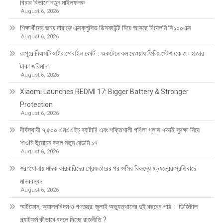
বিচার বিভাগে নতুন মাইলফলক
August 6, 2026
শিক্ষার্থীদের জন্য দারাজে এক্সক্লুসিভ ডিসকাউন্ট নিয়ে আসছে রিয়েলমি সি১০০এক্স
August 6, 2026
রংপুরে বিএসটিআইর মোবাইল কোর্ট : অকটেনে কম দেওয়ায় ফিলিং স্টেশনকে ৩০ হাজার
টাকা জরিমানা
August 6, 2026
Xiaomi Launches REDMI 17: Bigger Battery & Stronger
Protection
August 6, 2026
দীর্ঘস্থায়ী ৭,৫০০ এমএএইচ ব্যাটারি এবং শক্তিশালী গরিলা গ্লাস ৭আই সুরক্ষা নিয়ে
শাওমি উন্মোচন করল নতুন রেডমি ১৭
August 6, 2026
শরণখোলায় মাদক কারবারিদের গ্রেফতারের পর ওসির বিরুদ্ধে ষড়যন্ত্রের প্রতিবাদে
মানববন্ধন
August 6, 2026
স্মার্টফোন, অ্যালগরিদম ও গণতন্ত্র: জুলাই অভ্যুত্থানের দুই বছরের পাঠ : ডিজিটাল
প্ল্যাটফর্ম কীভাবে বদলে দিচ্ছে রাজনীতি ?