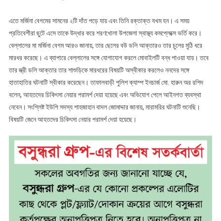
এতে মর্জিনা বেগমের সামনের ২টি দাঁত পড়ে যায় এবং তিনি রক্তাক্ত যখম হন। এ সময়
প্রতিবেশীরা ছুটে এসে তাকে উদ্ধার করে শরণখোলা উপজেলা স্বাস্থ্য কমপ্লেক্সে ভর্তি করে।
বেল্লালের মা মর্জিনা বেগম আরও জানায়, তার ছেলের বউ ডলি আক্তারও তার চুলের মুঠি ধরে
মারধর করেছে। এ ব্যাপারে বেল্লালের সঙ্গে যোগাযোগ করলে মোবাইলটি বন্ধ পাওয়া যায়। তবে
তার স্ত্রী ডলি আক্তার তার শাশুড়িকে মারধরের বিষয়টি অস্বীকার করলেও ননদের সঙ্গে
হাতাহাতির ঘটনাটি স্বীকার করেছেন। তাফালবাড়ী পুলিশ ক্যাম্প ইনচার্জ মো. হারুন অর রশিদ
বলেন, আহতদের চিকিৎসা নেয়ার পরামর্শ দেয়া হয়েছে এবং অভিযোগ পেলে আইনগত ব্যবস্থা
নেবেন। সংশ্লিষ্ট ইউপি সদস্য শাহজাহান বাদল জোমাদ্দার জানায়, মারামরির ঘটনাটি শুনেছি।
বিষয়টি জেনে আহতদের চিকিৎসা নেয়ার পরামর্শ দেয়া হয়েছে।