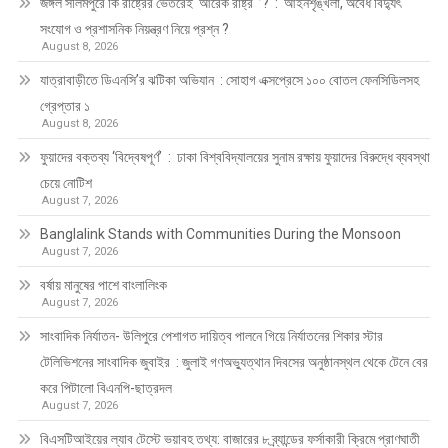
জঙ্গল সলিমপুরে কি রাষ্ট্রের ভেতরেই ‘আরেক রাষ্ট্র ’? : আইনশৃঙ্খলা, অবৈধ বিদ্যুৎ
সংযোগ ও প্রশাসনিক নিয়ন্ত্রণ নিয়ে প্রশ্ন ?
August 8, 2026
যাত্রাবাড়ীতে ডিএনসি’র ঝটিকা অভিযান : সোহাগ এক্সপ্রেসে ১০০ বোতল ফেনসিডিলসহ
গ্রেপ্তার ১
August 8, 2026
ফুয়াদের বক্তব্য ‘বিদ্বেষপূর্ণ’ : ঢাকা বিশ্ববিদ্যালয়ের সুনাম রক্ষায় ফুয়াদের বিরুদ্ধে ব্যবস্থা
চেয়ে নোটিশ
August 7, 2026
Banglalink Stands with Communities During the Monsoon
August 7, 2026
বর্ষায় মানুষের পাশে বাংলালিংক
August 7, 2026
সাংবাদিক নির্যাতন- উলিপুরে পেশাগত দায়িত্ব পালনে গিয়ে নির্যাতনের শিকার স্টার
টেলিভিশনের সাংবাদিক জুবাইর : জুলাই গণঅভ্যুত্থান দিবসের অনুষ্ঠানস্থল থেকে টেনে বের
করে পিটালো বিএনপি-ছাত্রদল
August 7, 2026
বিএসটিআইয়ের ল্যাব টেস্টে ভয়াবহ তথ্য: বাজারের ৮ ব্র্যান্ডের ফর্সাকারী ক্রিমে প্রাণঘাতী