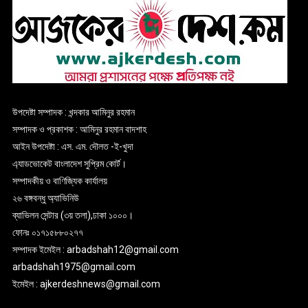
উপদেষ্টা সম্পাদক : খন্দকার আমিনুর রহমান
সম্পাদক ও প্রকাশক : আমিনুর রহমান বাদশাহ
আইন উপদেষ্টা : এস. এম. দৌলত -ই-খুদা
এ্যাডভোকেট বাংলাদেশ সুপ্রিম কোর্ট।
সম্পাদকীয় ও বাণিজ্যিক কার্যালয়
২৬ বঙ্গবন্ধু অ্যাভিনিউ
ব্যাভিলন সেন্টার (৩য় তলা),ঢাকা ১০০০।
ফোনঃ ০১৭১৫৮৮০২৭৭
সম্পাদক ইমেইল : arbadshah12@gmail.com
arbadshah1975@gmail.com
ইমেইল : ajkerdeshnews@gmail.com