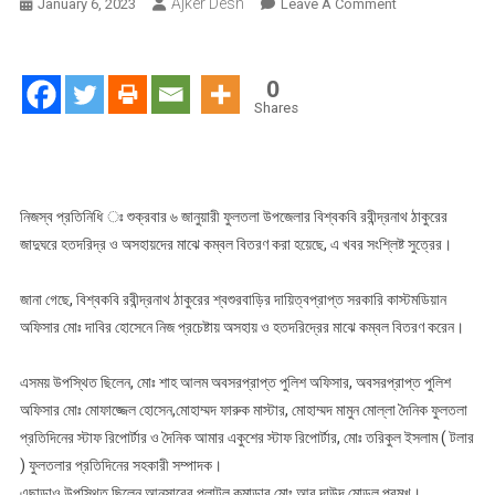
Ajker Desh
On
January 6, 2023
Leave A Comment
ফুলতলয়
বিশ্বকবি
রবীন্দ্রনাথ
0
ঠাকুরের
Shares
জাদুঘরে
হতদরিদ্রের
মাঝে
কম্বল
নিজস্ব প্রতিনিধি ঃ শুক্রবার ৬ জানুয়ারী ফুলতলা উপজেলার বিশ্বকবি রবীন্দ্রনাথ ঠাকুরের
বিতরণ
জাদুঘরে হতদরিদ্র ও অসহায়দের মাঝে কম্বল বিতরণ করা হয়েছে, এ খবর সংশ্লিষ্ট সুত্রের।
জানা গেছে, বিশ্বকবি রবীন্দ্রনাথ ঠাকুরের শ্বশুরবাড়ির দায়িত্বপ্রাপ্ত সরকারি কাস্টমডিয়ান
অফিসার মোঃ দাবির হোসেনে নিজ প্রচেষ্টায় অসহায় ও হতদরিদ্রের মাঝে কম্বল বিতরণ করেন।
এসময় উপস্থিত ছিলেন, মোঃ শাহ আলম অবসরপ্রাপ্ত পুলিশ অফিসার, অবসরপ্রাপ্ত পুলিশ
অফিসার মোঃ মোফাজ্জেল হোসেন,মোহাম্মদ ফারুক মাস্টার, মোহাম্মদ মামুন মোল্লা দৈনিক ফুলতলা
প্রতিদিনের স্টাফ রিপোর্টার ও দৈনিক আমার একুশের স্টাফ রিপোর্টার, মোঃ তরিকুল ইসলাম ( টলার
) ফুলতলার প্রতিদিনের সহকারী সম্পাদক।
এছাড়াও উপস্থিত ছিলেন আনসারের প্লাটুল কমান্ডার মোঃ আবু দাউদ মোড়ল প্রমুখ।