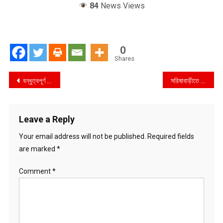
84
News Views
0
Shares
Post
বন্ধুত্বপূর্ণ সম্পর্ক বজায় রাখায় বাংলাদেশকে ধন্যবাদ জানাল মায়ানমার
সরিষাবাড়ীতে ৬০০ শীতার্ত মানুষের মাঝে শীতবস্ত্র বিতরণ
navigation
Leave a Reply
Your email address will not be published.
Required fields
are marked
*
Comment
*