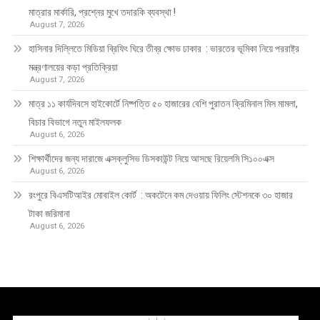
মাত্রার মার্কারি, প্রশ্নের মুখে তদারকি ব্যবস্থা !
August 7, 2026
হাসিনার দিল্লিতে মিডিয়া ব্রিফিং ঘিরে তীব্র ক্ষোভ ঢাকার : ভারতের ভূমিকা নিয়ে পররাষ্ট্র
মন্ত্রণালয়ের কড়া প্রতিক্রিয়া
August 7, 2026
মাত্র ১১ কার্যদিবসে হাইকোর্টে নিষ্পত্তি ৫০ হাজারের বেশি পুরাতন ক্রিমিনাল মিস মামলা,
বিচার বিভাগে নতুন মাইলফলক
August 6, 2026
শিক্ষার্থীদের জন্য দারাজে এক্সক্লুসিভ ডিসকাউন্ট নিয়ে আসছে রিয়েলমি সি১০০এক্স
August 6, 2026
রংপুরে বিএসটিআইর মোবাইল কোর্ট : অকটেনে কম দেওয়ায় ফিলিং স্টেশনকে ৩০ হাজার
টাকা জরিমানা
August 6, 2026