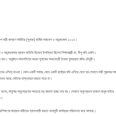
লা
শ নারী কল্যাণ সমিতির (পুনাক) বার্ষিক সমাবেশ ও আনন্দমেলা ২০২৩।
 ও আনন্দমেলায় প্রধান অতিথি হিসেবে উপস্থিত ছিলেন শিক্ষামন্ত্রী ডা. দীপু মনি এমপি।
িনা খান। অনুষ্ঠানে সভাপতিত্ব করেন পুনাকের সভানেত্রী তৈয়বা মুসাররাত জাঁহা চৌধুরী।
ীদের এগিয়ে যাওয়া। কোন একটি সমাজ, কোন একটি রাষ্ট্রের যদি এগিয়ে যেতে হয় সেখানে নারী পুরুষের সম
াবনা আছে সেটাকে বাস্তবায়ন করতে পারে না।
ী বলেন, মানুষের অনুপ্রেরণার সবচেয়ে বড় জায়গা হচ্ছে তার ঘর। সেখানে অনুপ্রেরণা থাকলে মানুষ বাইরে
ার।
শিক্ষণের মাধ্যমে নারীদের স্বাবলম্বী করতে নানামুখী কার্যক্রম পরিচালনা করে আসছে।