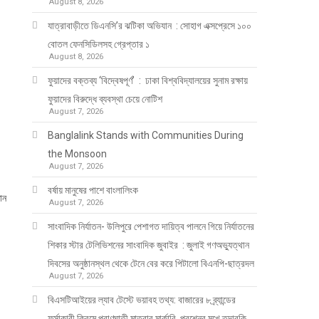
August 8, 2026
যাত্রাবাড়ীতে ডিএনসি’র ঝটিকা অভিযান : সোহাগ এক্সপ্রেসে ১০০
বোতল ফেনসিডিলসহ গ্রেপ্তার ১
August 8, 2026
ফুয়াদের বক্তব্য ‘বিদ্বেষপূর্ণ’ : ঢাকা বিশ্ববিদ্যালয়ের সুনাম রক্ষায়
ফুয়াদের বিরুদ্ধে ব্যবস্থা চেয়ে নোটিশ
August 7, 2026
Banglalink Stands with Communities During
the Monsoon
August 7, 2026
বর্ষায় মানুষের পাশে বাংলালিংক
ান
August 7, 2026
সাংবাদিক নির্যাতন- উলিপুরে পেশাগত দায়িত্ব পালনে গিয়ে নির্যাতনের
শিকার স্টার টেলিভিশনের সাংবাদিক জুবাইর : জুলাই গণঅভ্যুত্থান
দিবসের অনুষ্ঠানস্থল থেকে টেনে বের করে পিটালো বিএনপি-ছাত্রদল
August 7, 2026
বিএসটিআইয়ের ল্যাব টেস্টে ভয়াবহ তথ্য: বাজারের ৮ ব্র্যান্ডের
ফর্সাকারী ক্রিমে প্রাণঘাতী মাত্রার মার্কারি, প্রশ্নের মুখে তদারকি