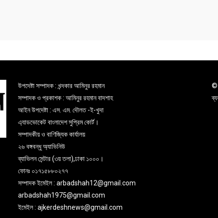
উপদেষ্টা সম্পাদক : খন্দকার আমিনুর রহমান
© 
সম্পাদক ও প্রকাশক : আমিনুর রহমান বাদশাহ
ব্
আইন উপদেষ্টা : এস. এম. দৌলত -ই-খুদা
এ্যাডভোকেট বাংলাদেশ সুপ্রিম কোর্ট।
সম্পাদকীয় ও বাণিজ্যিক কার্যালয়
২৬ বঙ্গবন্ধু অ্যাভিনিউ
ব্যাভিলন সেন্টার (৩য় তলা),ঢাকা ১০০০।
ফোনঃ ০১৭১৫৮৮০২৭৭
সম্পাদক ইমেইল : arbadshah12@gmail.com
arbadshah1975@gmail.com
ইমেইল : ajkerdeshnews@gmail.com