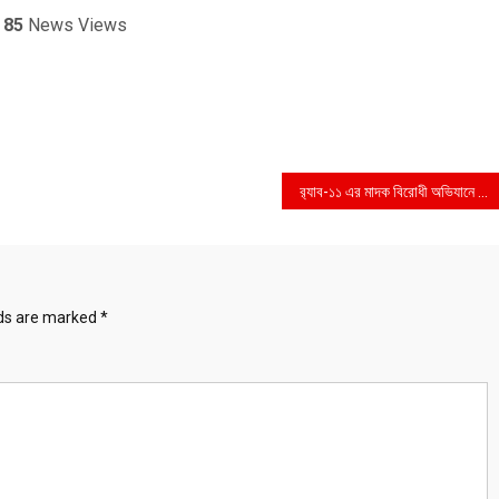
️
85
News Views
র‌্যাব-১১ এর মাদক বিরোধী অভিযানে ইয়াবা ও ফেন্সিডিল সহ ৫ জন গ্রেফতার
lds are marked
*