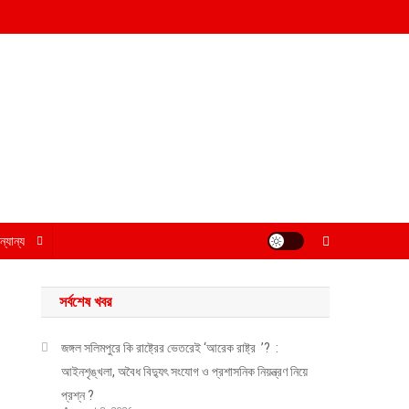
্যান্য
সর্বশেষ খবর
জঙ্গল সলিমপুরে কি রাষ্ট্রের ভেতরেই ‘আরেক রাষ্ট্র ’? :
আইনশৃঙ্খলা, অবৈধ বিদ্যুৎ সংযোগ ও প্রশাসনিক নিয়ন্ত্রণ নিয়ে
প্রশ্ন ?