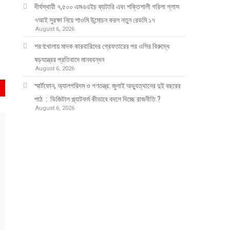
দীর্ঘস্থায়ী ৭,৫০০ এমএএইচ ব্যাটারি এবং শক্তিশালী গরিলা গ্লাস
৭আই সুরক্ষা নিয়ে শাওমি উন্মোচন করল নতুন রেডমি ১৭
August 6, 2026
শরণখোলায় মাদক কারবারিদের গ্রেফতারের পর ওসির বিরুদ্ধে
ষড়যন্ত্রের প্রতিবাদে মানববন্ধন
August 6, 2026
স্মার্টফোন, অ্যালগরিদম ও গণতন্ত্র: জুলাই অভ্যুত্থানের দুই বছরের
পাঠ : ডিজিটাল প্ল্যাটফর্ম কীভাবে বদলে দিচ্ছে রাজনীতি ?
August 6, 2026