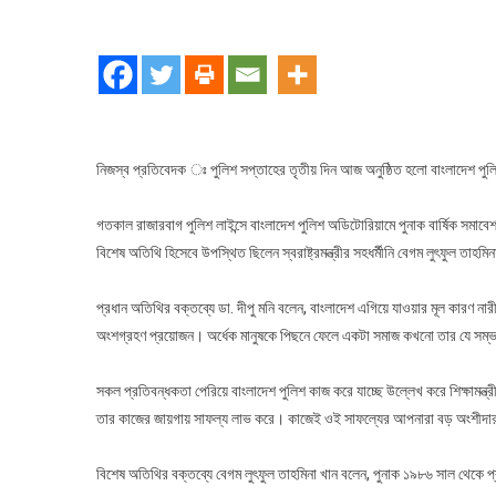
পুনাকের
বার্ষিক
সমাবেশ
ও
আনন্দমে
অনুষ্ঠিত
নিজস্ব প্রতিবেদক ঃ পুলিশ সপ্তাহের তৃতীয় দিন আজ অনুষ্ঠিত হলো বাংলাদেশ পুলি
গতকাল রাজারবাগ পুলিশ লাইন্সে বাংলাদেশ পুলিশ অডিটোরিয়ামে পুনাক বার্ষিক সমাবেশ
বিশেষ অতিথি হিসেবে উপস্থিত ছিলেন স্বরাষ্ট্রমন্ত্রীর সহধর্মীনি বেগম লুৎফুল তাহম
প্রধান অতিথির বক্তব্যে ডা. দীপু মনি বলেন, বাংলাদেশ এগিয়ে যাওয়ার মূল কারণ নার
অংশগ্রহণ প্রয়োজন। অর্ধেক মানুষকে পিছনে ফেলে একটা সমাজ কখনো তার যে সম্ভ
সকল প্রতিবন্ধকতা পেরিয়ে বাংলাদেশ পুলিশ কাজ করে যাচ্ছে উল্লেখ করে শিক্ষামন্ত্র
তার কাজের জায়গায় সাফল্য লাভ করে। কাজেই ওই সাফল্যের আপনারা বড় অংশীদ
বিশেষ অতিথির বক্তব্যে বেগম লুৎফুল তাহমিনা খান বলেন, পুনাক ১৯৮৬ সাল থেকে প্র