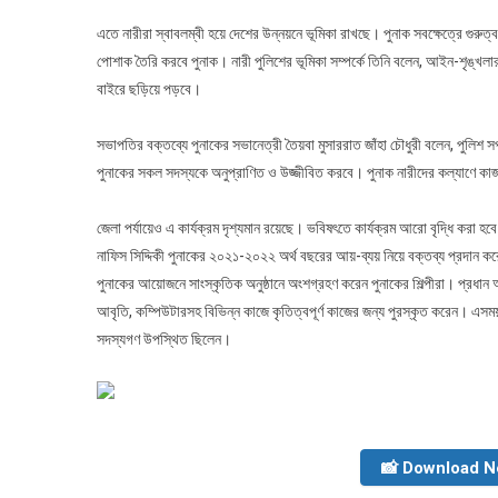
এতে নারীরা স্বাবলম্বী হয়ে দেশের উন্নয়নে ভূমিকা রাখছে। পুনাক সবক্ষেত্রে গু
পোশাক তৈরি করবে পুনাক। নারী পুলিশের ভূমিকা সম্পর্কে তিনি বলেন, আইন-শৃঙ্খলা
বাইরে ছড়িয়ে পড়বে।
সভাপতির বক্তব্যে পুনাকের সভানেত্রী তৈয়বা মুসাররাত জাঁহা চৌধুরী বলেন, পুলিশ স
পুনাকের সকল সদস্যকে অনুপ্রাণিত ও উজ্জীবিত করবে। পুনাক নারীদের কল্যাণে কাজ
জেলা পর্যায়েও এ কার্যক্রম দৃশ্যমান রয়েছে। ভবিষৎতে কার্যক্রম আরো বৃদ্ধি করা হবে
নাফিস সিদ্দিকী পুনাকের ২০২১-২০২২ অর্থ বছরের আয়-ব্যয় নিয়ে বক্তব্য প্রদান ক
পুনাকের আয়োজনে সাংস্কৃতিক অনুষ্ঠানে অংশগ্রহণ করেন পুনাকের শিল্পীরা। প্রধান 
আবৃতি, কম্পিউটারসহ বিভিন্ন কাজে কৃতিত্বপূর্ণ কাজের জন্য পুরস্কৃত করেন। এসময় 
সদস্যগণ উপস্থিত ছিলেন।
📸 Download 