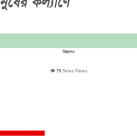
বিজ্ঞাপন
👁️
79
News Views
য়’-এ নীতির কথা বলেন রাষ্ট্রপতি