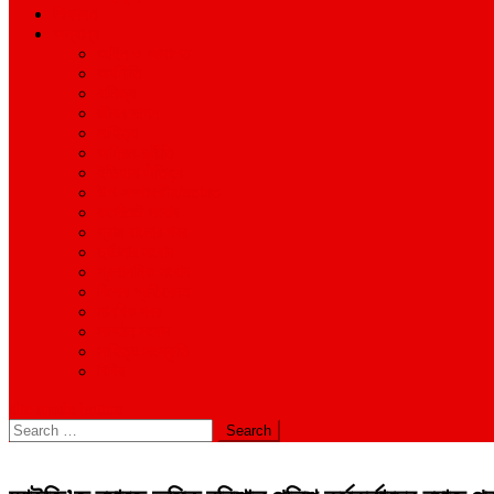
শিক্ষাঙ্গন
অন্যান্য
আইন ও আদালত
অর্থনীতি
বানিজ্য
জীবন-যাপন
সাহিত্য
অনিয়ম-দুর্নীতি
ইতিহাস ঐতিহ্য
উপ-সম্পাদকীয়/মতামত
কর্পোরেট সংবাদ
গ্রাম বাংলার খবর
দুর্ঘটনার সংবাদ
প্রশাসনিক সংবাদ
বিশেষ প্রতিবেদন
মানবিক খবর
সংগঠন সংবাদ
সাহিত্য-সংস্কৃতি
বিবিধ
site mode button
Search
for: