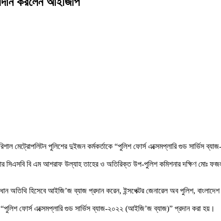
 প্রদান করলেন আইজিপি
ের
 বরিশাল মেট্রোপলিটন পুলিশের দুইজন কর্মকর্তাকে “পুলিশ ফোর্স এক্সেমপ্লারি গুড সার্ভিস 
িশনার সিএসবি বি এম আশরাফ উল্যাহ তাহের ও অতিরিক্ত উপ-পুলিশ কমিশনার দক্ষিণ মােঃ ফ
ে প্রধান অতিথি হিসেবে আইজি’জ ব্যাজ প্রদান করেন, ইন্সপেক্টর জেনারেল অব পুলিশ, বাংলাদ
 “পুলিশ ফোর্স এক্সেমপ্লারি গুড সার্ভিস ব্যাজ-২০২২ (আইজি’জ ব্যাজ)” প্রদান করা হয়।