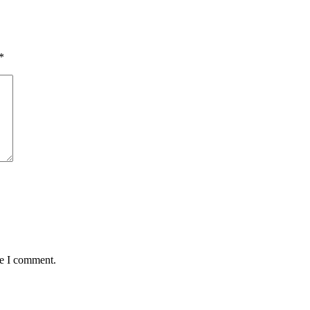
*
me I comment.