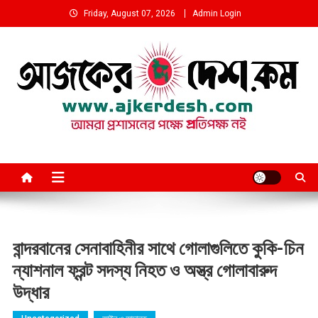
Skip
Friday, August 07, 2026
Admin Login
to
content
আমরা প্রশাসনের পক্ষে প্রতিপক্ষ নই
বান্দরবানের সেনাবাহিনীর সাথে গোলাগুলিতে কুকি-চিন
ন্যাশনাল ফ্রন্ট সদস্য নিহত ও অস্ত্র গোলাবারুদ
উদ্ধার