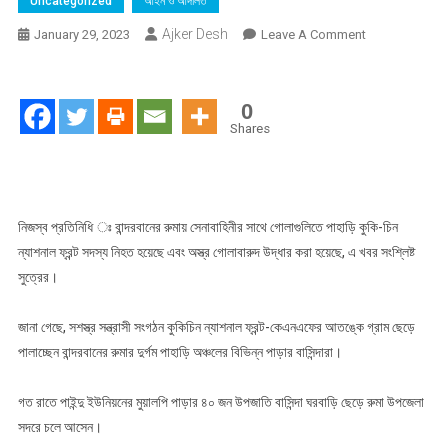
Uncategorized
আইন ও আদালত
Ajker Desh
On
January 29, 2023
Leave A Comment
বান্দরবানের
সেনাবাহিনীর
সাথে
0
গোলাগুলিতে
Shares
কুকি-
চিন
ন্যাশনাল
ফ্রন্ট
নিজস্ব প্রতিনিধি ঃ বান্দরবানের রুমায় সেনাবাহিনীর সাথে গোলাগুলিতে পাহাড়ি কুকি-চিন
সদস্য
ন্যাশনাল ফ্রন্ট সদস্য নিহত হয়েছে এবং অস্ত্র গোলাবারুদ উদ্ধার করা হয়েছে, এ খবর সংশ্লিষ্ট
নিহত
সুত্রের।
ও
অস্ত্র
জানা গেছে, সশস্ত্র সন্ত্রাসী সংগঠন কুকিচিন ন্যাশনাল ফ্রন্ট-কেএনএফের আতঙ্কে গ্রাম ছেড়ে
গোলাবারুদ
পালাচ্ছেন বান্দরবানের রুমার দুর্গম পাহাড়ি অঞ্চলের বিভিন্ন পাড়ার বাসিন্দারা।
উদ্ধার
গত রাতে পাইন্দু ইউনিয়নের মুয়ালপি পাড়ার ৪০ জন উপজাতি বাসিন্দা ঘরবাড়ি ছেড়ে রুমা উপজেলা
সদরে চলে আসেন।