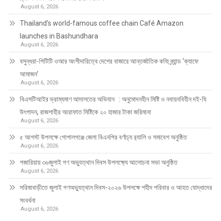
August 6, 2026
Thailand’s world-famous coffee chain Café Amazon
launches in Bashundhara
August 6, 2026
বসুন্ধরা-পিটিটি ওআর অংশীদারিত্বে দেশের বাজারে আন্তর্জাতিক কফি ব্র্যান্ড ‘ক্যাফে
আমাজন’
August 6, 2026
বিএসটিআইর ভ্রাম্যমাণ আদালতের অভিযান : অনুমোদনহীন মিষ্টি ও নবায়নবিহীন দই-ঘি
উৎপাদন, রাজশাহীর আরাফাত মিষ্টিকে ২০ হাজার টাকা জরিমানা
August 6, 2026
৫ আগস্ট উপলক্ষে গোপালগঞ্জে জেলা বিএনপির বর্ণাঢ্য র‍্যালি ও সমাবেশ অনুষ্ঠিত
August 6, 2026
গজারিয়ায় ৩৬জুলাই গণ অভ্যুত্থান দিবস উপলক্ষ্যে আলোচনা সভা অনুষ্ঠিত
August 6, 2026
সরিষাবাড়ীতে জুলাই গণঅভ্যুত্থান দিবস-২০২৬ উপলক্ষে শহীদ পরিবার ও আহত যোদ্ধাদের
সংবর্ধনা
August 6, 2026