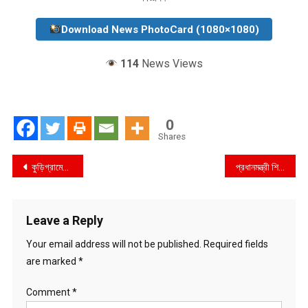
Download News PhotoCard (1080×1080)
114
News Views
0
Shares
Post
কুড়িগ্রামের ভুরুংগামারীতে বিএসটিআই এর মোবাইল কোর্ট কর্তৃক ২৪,০০০ টাকা জরিমানা
প্রধানমন্ত্রী শিক্ষার্থীদের উচ্চ শিক্ষায় বিশ্বব্যাপী পড়ার সুযোগ তৈরি করে দিয়েছেন-নাছিম
navigation
Leave a Reply
Your email address will not be published.
Required fields
are marked
*
Comment
*