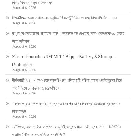
বিচার বিভাগে নতুন মাইলফলক
August 6, 2026
শিক্ষার্থীদের জন্য দারাজে এক্সক্লুসিভ ডিসকাউন্ট নিয়ে আসছে রিয়েলমি সি১০০এক্স
August 6, 2026
রংপুরে বিএসটিআইর মোবাইল কোর্ট : অকটেনে কম দেওয়ায় ফিলিং স্টেশনকে ৩০ হাজার
টাকা জরিমানা
August 6, 2026
Xiaomi Launches REDMI 17: Bigger Battery & Stronger
Protection
August 6, 2026
দীর্ঘস্থায়ী ৭,৫০০ এমএএইচ ব্যাটারি এবং শক্তিশালী গরিলা গ্লাস ৭আই সুরক্ষা নিয়ে
শাওমি উন্মোচন করল নতুন রেডমি ১৭
August 6, 2026
শরণখোলায় মাদক কারবারিদের গ্রেফতারের পর ওসির বিরুদ্ধে ষড়যন্ত্রের প্রতিবাদে
মানববন্ধন
August 6, 2026
স্মার্টফোন, অ্যালগরিদম ও গণতন্ত্র: জুলাই অভ্যুত্থানের দুই বছরের পাঠ : ডিজিটাল
প্ল্যাটফর্ম কীভাবে বদলে দিচ্ছে রাজনীতি ?