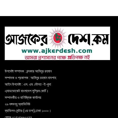
উপদেষ্টা সম্পাদক : খন্দকার আমিনুর রহমান
সম্পাদক ও প্রকাশক : আমিনুর রহমান বাদশাহ
আইন উপদেষ্টা : এস. এম. দৌলত -ই-খুদা
এ্যাডভোকেট বাংলাদেশ সুপ্রিম কোর্ট।
সম্পাদকীয় ও বাণিজ্যিক কার্যালয়
২৬ বঙ্গবন্ধু অ্যাভিনিউ
ব্যাভিলন সেন্টার (৩য় তলা),ঢাকা ১০০০।
ফোনঃ ০১৭১৫৮৮০২৭৭