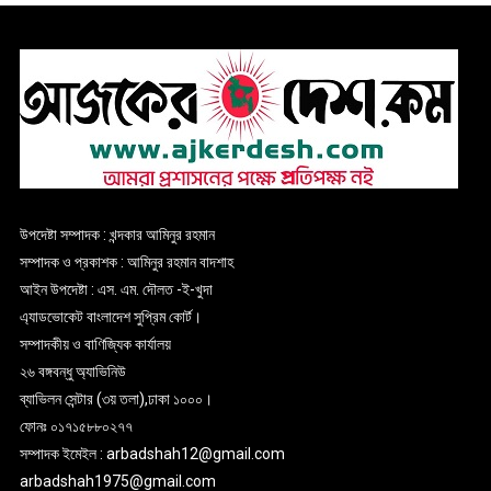
উপদেষ্টা সম্পাদক : খন্দকার আমিনুর রহমান
সম্পাদক ও প্রকাশক : আমিনুর রহমান বাদশাহ
আইন উপদেষ্টা : এস. এম. দৌলত -ই-খুদা
এ্যাডভোকেট বাংলাদেশ সুপ্রিম কোর্ট।
সম্পাদকীয় ও বাণিজ্যিক কার্যালয়
২৬ বঙ্গবন্ধু অ্যাভিনিউ
ব্যাভিলন সেন্টার (৩য় তলা),ঢাকা ১০০০।
ফোনঃ ০১৭১৫৮৮০২৭৭
সম্পাদক ইমেইল : arbadshah12@gmail.com
arbadshah1975@gmail.com