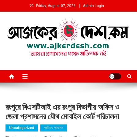
Skip
Friday, August 07, 2026
Admin Login
to
content
আমরা প্রশাসনের পক্ষে প্রতিপক্ষ নই
রংপুরে বিএসটিআই এর রংপুর বিভাগীয় অফিস ও
জেলা প্রশাসনের যৌথ মোবাইল কোর্ট পরিচালনা
Uncategorized
আইন ও আদালত