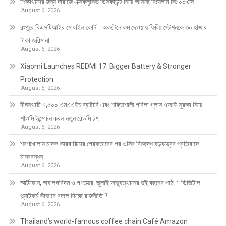
শিক্ষার্থীদের জন্য দারাজে এক্সক্লুসিভ ডিসকাউন্ট নিয়ে আসছে রিয়েলমি সি১০০এক্স
August 6, 2026
রংপুরে বিএসটিআইর মোবাইল কোর্ট : অকটেনে কম দেওয়ায় ফিলিং স্টেশনকে ৩০ হাজার
টাকা জরিমানা
August 6, 2026
Xiaomi Launches REDMI 17: Bigger Battery & Stronger
Protection
August 6, 2026
দীর্ঘস্থায়ী ৭,৫০০ এমএএইচ ব্যাটারি এবং শক্তিশালী গরিলা গ্লাস ৭আই সুরক্ষা নিয়ে
শাওমি উন্মোচন করল নতুন রেডমি ১৭
August 6, 2026
শরণখোলায় মাদক কারবারিদের গ্রেফতারের পর ওসির বিরুদ্ধে ষড়যন্ত্রের প্রতিবাদে
মানববন্ধন
August 6, 2026
স্মার্টফোন, অ্যালগরিদম ও গণতন্ত্র: জুলাই অভ্যুত্থানের দুই বছরের পাঠ : ডিজিটাল
প্ল্যাটফর্ম কীভাবে বদলে দিচ্ছে রাজনীতি ?
August 6, 2026
Thailand’s world-famous coffee chain Café Amazon