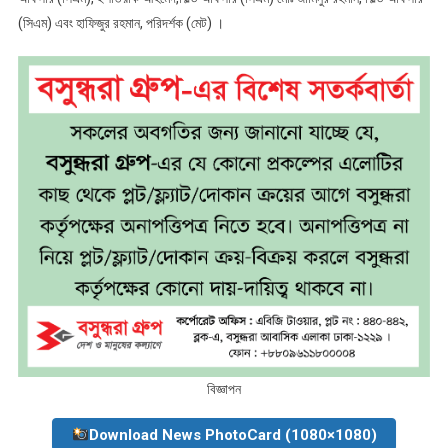
(সিএম) এবং হাফিজুর রহমান, পরিদর্শক (মেট) ।
বিজ্ঞাপন
Download News PhotoCard (1080×1080)