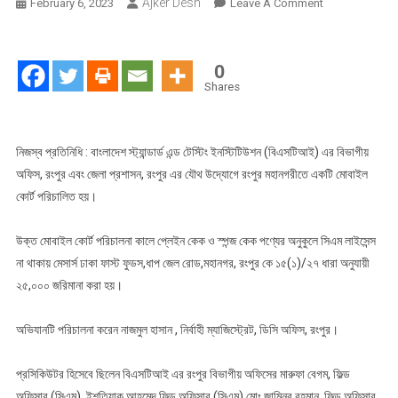
Ajker Desh
On
February 6, 2023
Leave A Comment
রংপুরে
বিএসটিআই
এর
0
রংপুর
Shares
বিভাগীয়
অফিস
ও
নিজস্ব প্রতিনিধি : বাংলাদেশ স্ট্যান্ডার্ড এন্ড টেস্টিং ইনস্টিটিউশন (বিএসটিআই) এর বিভাগীয়
জেলা
অফিস, রংপুর এবং জেলা প্রশাসন, রংপুর এর যৌথ উদ্যোগে রংপুর মহানগরীতে একটি মোবাইল
প্রশাসনের
কোর্ট পরিচালিত হয়।
যৌথ
মোবাইল
উক্ত মোবাইল কোর্ট পরিচালনা কালে প্লেইন কেক ও স্পন্জ কেক পণ্যের অনুকুলে সিএম লাইসেন্স
কোর্ট
না থাকায় মেসার্স ঢাকা ফাস্ট ফুডস,ধাপ জেল রোড,মহানগর, রংপুর কে ১৫(১)/২৭ ধারা অনুযায়ী
পরিচালনা
২৫,০০০ জরিমানা করা হয়।
অভিযানটি পরিচালনা করেন নাজমুল হাসান , নির্বাহী ম্যাজিস্ট্রেট, ডিসি অফিস, রংপুর।
প্রসিকিউটর হিসেবে ছিলেন বিএসটিআই এর রংপুর বিভাগীয় অফিসের মারুফা বেগম, ফিল্ড
অফিসার (সিএম), ইশতিয়াক আহমেদ,ফিল্ড অফিসার (সিএম) মোঃ জামিনুর রহমান, ফিল্ড অফিসার