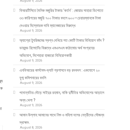
August 9, 2026
বিআরটিসিতে দৈনিক মজুরির টাকায় ‘কর্তন’ : জোয়ার সাহারা ডিপোতে
৩৩ কারিগরের মজুরি ৭০০ টাকার বদলে ৬০০—চেয়ারম্যানকে টাকা
দেওয়ার বিস্ফোরক দাবি ম্যানেজারের বিরুদ্ধে
August 9, 2026
অ্যাগ্রো ট্যুরিজমের স্বপ্ন দেখিয়ে শত কোটি টাকার বিনিয়োগ ফাঁদ ?
ডায়মন্ড রিসোর্টের বিরুদ্ধে এমএলএম কাঠামোয় অর্থ সংগ্রহের
অভিযোগ, দিশেহারা হাজারো বিনিয়োগকারী
August 9, 2026
এনবিআরের কাস্টমস-ভ্যাট প্রশাসনে বড় রদবদল : একযোগে ২০
যুগ্ম কমিশনারের বদলি
্য
August 9, 2026
কে
পদোন্নতির দৌড়ে সাইদুর রহমান, নাকি দুর্নীতির অভিযোগের আড়ালে
অন্য খেলা ?
August 9, 2026
তা
আমান উল্লাহ আমানের সাথে নিশু ও মহিলা দলের নেত্রীদের সৌজন্য
স্বাক্ষাৎ
August 8, 2026