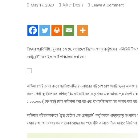
Ajker Desh
On
May 17, 2023
Leave A Comment
নিরাপদ
খাদ্যের
মোবাইল
কোর্ট
কর্তৃক
কুমিল্লার
নিজস্ব প্রতিনিধি : বুধবার ১৭ মে, বাংলাদেশ নিরাপদ খাদ্য কর্তৃপক্ষের এক্সিকিউটিভ ম
বিশ্বরোড
রেস্টুরেন্ট” মোবাইল কোর্ট পরিচালনা করা হয়।
এলাকার
“ছন্দু
হোটেল
এন্ড
অভিযান পরিচালনা কালে প্রতিষ্ঠানটির রান্নাঘরের পরিবেশ বেশ অপরিচ্ছন্ন অবস্থায় পা
রেস্টুরেন্ট”
সনদ, পেস্ট কন্ট্রোল এর কাগজ, বিএসটিআই এর অনুমোদন এবং আরও প্রয়োজনীয় কাগজ
কে
১,০০,০০০ (এক লক্ষ) টাকা জরিমানা করা হয় এবং তাৎক্ষণিকভাবে তা আদায় করা হয়
১
লাখ
অভিযান পরিচালনাকালে “ছন্দু হোটেল এন্ড রেস্টুরেন্ট” কর্তৃপক্ষকে খাদ্যদ্রব্য উৎপাদন
টাকা
বজায় রাখা, খাদ্য সংরক্ষন ও ভোক্তাদের স্বাস্হ্য ঝুঁকি এড়াতে নিয়ম মানতে নির্দেশ
জরিমানা