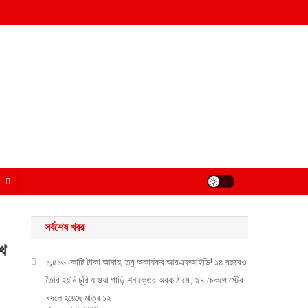
সর্বশেষ খবর
াখ
১,৫১৬ কোটি টাকা আদায়, তবু অকার্যকর আরএফআইডি! ১৪ বছরেও
তৈরি হয়নি চুরি যাওয়া গাড়ি শনাক্তের অবকাঠামো, ৯৪ চেকপোস্টের
বদলে হয়েছে মাত্র ১২