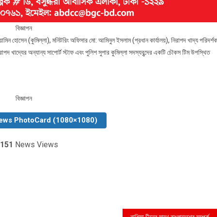
বিজ্ঞাপন
য়ামিন হোসেন (কুমিল্লা), মনিটরিং অফিসার মো: আমিনুল ইসলাম (প্রধান কার্যালয়), নিরাপদ খাদ্য পরিদর্শ
রাপদ খাদ্যের অন্যান্য সাপোর্ট স্টাফ এবং পুলিশ সুপার কুমিল্লা সদস্যবৃন্দের একটি চৌকস টিম উপস্থিত
বিজ্ঞাপন
ews PhotoCard (1080×1080)
151
News Views
রাশিয়া চীনের সাথে বাংলাদেশের সম্পর্ক নিয়ে উদ্বেগ নেই যুক্তরাষ্ট্রের