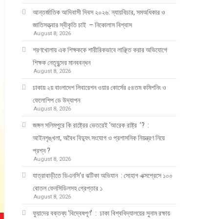
আন্তর্জাতিক আদিবাসী দিবস ২০২৬: ন্যায়বিচার, সমঅধিকার ও
জাতিসত্ত্বার স্বীকৃতি চাই – নিকোলাস বিশ্বাস
August 8, 2026
শরণখোলায় এক শিক্ষককে শারীরিকভাবে লাঞ্ছিত করার অভিযোগে
শিক্ষক নেতৃবৃন্দের মানববন্ধন
August 8, 2026
ঢাকায় ২য় বাংলাদেশ লিবারেশন ওয়ার কোর্সের ৫৪তম কমিশনিং ও
ফেলোশিপ ডে উদ্‌যাপন
August 8, 2026
জঙ্গল সলিমপুরে কি রাষ্ট্রের ভেতরেই ‘আরেক রাষ্ট্র ’? :
আইনশৃঙ্খলা, অবৈধ বিদ্যুৎ সংযোগ ও প্রশাসনিক নিয়ন্ত্রণ নিয়ে
প্রশ্ন ?
August 8, 2026
যাত্রাবাড়ীতে ডিএনসি’র ঝটিকা অভিযান : সোহাগ এক্সপ্রেসে ১০০
বোতল ফেনসিডিলসহ গ্রেপ্তার ১
August 8, 2026
ফুয়াদের বক্তব্য ‘বিদ্বেষপূর্ণ’ : ঢাকা বিশ্ববিদ্যালয়ের সুনাম রক্ষায়