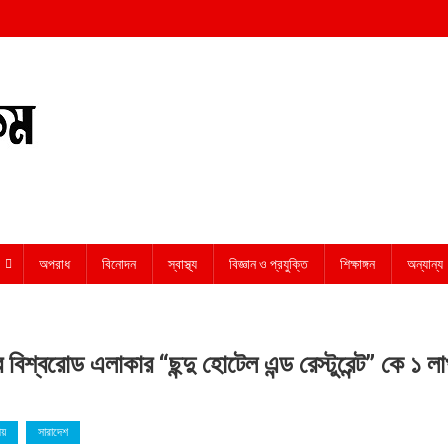
অপরাধ
বিনোদন
স্বাস্থ্য
বিজ্ঞান ও প্রযুক্তি
শিক্ষাঙ্গন
অন্যান্য
 বিশ্বরোড এলাকার “ছন্দু হোটেল এন্ড রেস্টুরেন্ট” কে ১ ল
ীয়
সারাদেশ