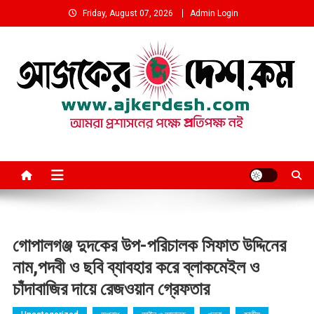
Skip
Friday, August 07, 2026
Admin Login
to
content
আমরা প্রশাসনের পক্ষে প্রতিপক্ষ নই
গোপালগঞ্জ দুদকের উপ-পরিচালক সিফাত উদ্দিনের
নাম,পদবী ও ছবি ব্যাবহার করে ব্লাকমেইল ও
চাঁদাবাজির দায়ে রেজওয়ান গ্রেফতার