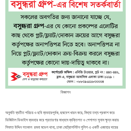
গ্রেফতার
বিজ্ঞাপন
অনুমতি ব্যতীত পরিচয় ও ছবি ব্যবহারপূর্বক, ছদ্মবেশ ধারন করে, মিথ্যা তথ্য প্রকাশ করে
ডিজিটাল ডিভাইস ব্যবহার করে প্রতারণার মাধ্যমে ব্যক্তিগত ও পেশাগত সুনাম ক্ষুন্ন করায়
সিফাত উদ্দিন গতকাল রমনা মডেল থানা, ঢাকা মেট্রোপলিটন পুলিশ এ একটি এজাহার দায়ের