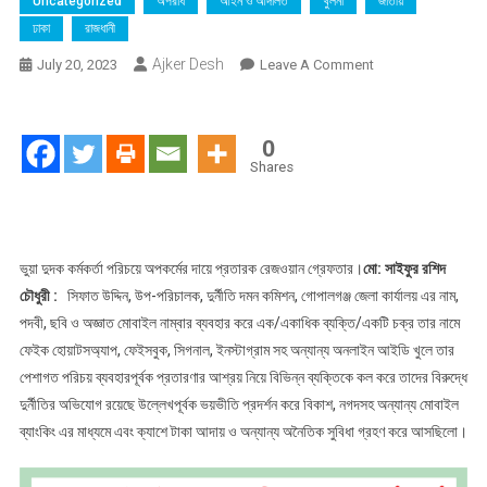
Uncategorized
অপরাধ
আইন ও আদালত
খুলনা
জাতীয়
ঢাকা
রাজধানী
Ajker Desh
On
July 20, 2023
Leave A Comment
গোপালগঞ্জ
দুদকের
উপ-
0
পরিচালক
Shares
সিফাত
উদ্দিনের
নাম,পদবী
ও
ভুয়া দুদক কর্মকর্তা পরিচয়ে অপকর্মের দায়ে প্রতারক রেজওয়ান গ্রেফতার।
মো: সাইফুর রশিদ
ছবি
চৌধুরী :
সিফাত উদ্দিন, উপ-পরিচালক, দুর্নীতি দমন কমিশন, গোপালগঞ্জ জেলা কার্যালয় এর নাম,
ব্যাবহার
পদবী, ছবি ও অজ্ঞাত মোবাইল নাম্বার ব্যবহার করে এক/একাধিক ব্যক্তি/একটি চক্র তার নামে
করে
ফেইক হোয়াটসঅ্যাপ, ফেইসবুক, সিগনাল, ইনস্টাগ্রাম সহ অন্যান্য অনলাইন আইডি খুলে তার
ব্লাকমেইল
পেশাগত পরিচয় ব্যবহারপূর্বক প্রতারণার আশ্রয় নিয়ে বিভিন্ন ব্যক্তিকে কল করে তাদের বিরুদ্ধে
ও
দুর্নীতির অভিযোগ রয়েছে উল্লেখপূর্বক ভয়ভীতি প্রদর্শন করে বিকাশ, নগদসহ অন্যান্য মোবাইল
চাঁদাবাজির
ব্যাংকিং এর মাধ্যমে এবং ক্যাশে টাকা আদায় ও অন্যান্য অনৈতিক সুবিধা গ্রহণ করে আসছিলো।
দায়ে
রেজওয়ান