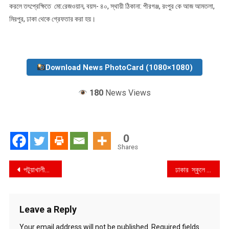
করলে তৎপ্রেক্ষিতে মো:রেজওয়ান, বয়স- ৪০, স্থায়ী ঠিকানা: পীরগঞ্জ, রংপুর কে আজ আমতলা,
মিরপুর, ঢাকা থেকে গ্রেফতার করা হয়।
Download News PhotoCard (1080×1080)
180
News Views
0
Shares
Post
পটুয়াখালীতে এলজিইডির ব্রিজ নির্মনে ঠিকাদারি প্রতিষ্ঠানের গাফিলতি এবং এলজিইডি প্রধান কার্যালয়ের নিয়োগ কমিটির বিরুদ্ধে দুদকের অভিযান
ঢাকার স্কুলে স্কুলে ডেঙ্গু বিরোধী প্রচারাভিযানে ডিএনসিসি মেয়র মোঃ আতিকুল ইসলাম
navigation
Leave a Reply
Your email address will not be published.
Required fields