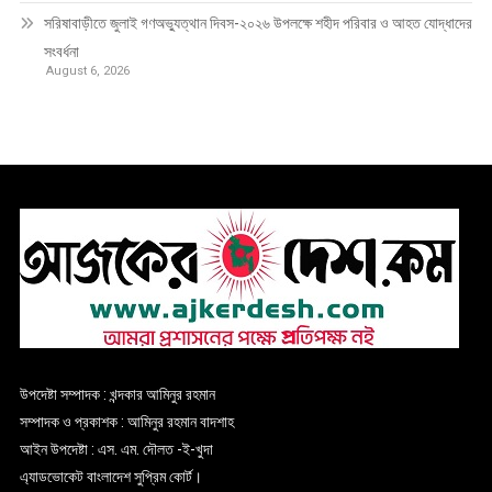
সরিষাবাড়ীতে জুলাই গণঅভ্যুত্থান দিবস-২০২৬ উপলক্ষে শহীদ পরিবার ও আহত যোদ্ধাদের
সংবর্ধনা
August 6, 2026
উপদেষ্টা সম্পাদক : খন্দকার আমিনুর রহমান
সম্পাদক ও প্রকাশক : আমিনুর রহমান বাদশাহ
আইন উপদেষ্টা : এস. এম. দৌলত -ই-খুদা
এ্যাডভোকেট বাংলাদেশ সুপ্রিম কোর্ট।