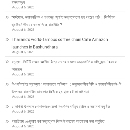
মানববন্ধন
August 6, 2026
স্মার্টফোন, অ্যালগরিদম ও গণতন্ত্র: জুলাই অভ্যুত্থানের দুই বছরের পাঠ : ডিজিটাল
প্ল্যাটফর্ম কীভাবে বদলে দিচ্ছে রাজনীতি ?
August 6, 2026
Thailand’s world-famous coffee chain Café Amazon
launches in Bashundhara
August 6, 2026
বসুন্ধরা-পিটিটি ওআর অংশীদারিত্বে দেশের বাজারে আন্তর্জাতিক কফি ব্র্যান্ড ‘ক্যাফে
আমাজন’
August 6, 2026
বিএসটিআইর ভ্রাম্যমাণ আদালতের অভিযান : অনুমোদনহীন মিষ্টি ও নবায়নবিহীন দই-ঘি
উৎপাদন, রাজশাহীর আরাফাত মিষ্টিকে ২০ হাজার টাকা জরিমানা
August 6, 2026
৫ আগস্ট উপলক্ষে গোপালগঞ্জে জেলা বিএনপির বর্ণাঢ্য র‍্যালি ও সমাবেশ অনুষ্ঠিত
August 6, 2026
গজারিয়ায় ৩৬জুলাই গণ অভ্যুত্থান দিবস উপলক্ষ্যে আলোচনা সভা অনুষ্ঠিত
August 6, 2026