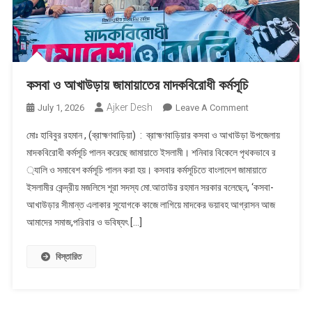
কসবা ও আখাউড়ায় জামায়াতের মাদকবিরোধী কর্মসূচি
Ajker Desh
On
July 1, 2026
Leave A Comment
কসবা
মোঃ হাবিবুর রহমান , (ব্রাহ্মণবাড়িয়া) : ব্রাহ্মণবাড়িয়ার কসবা ও আখাউড়া উপজেলায়
ও
মাদকবিরোধী কর্মসূচি পালন করেছে জামায়াতে ইসলামী। শনিবার বিকেলে পৃথকভাবে র
আখাউড়ায়
্যালি ও সমাবেশ কর্মসূচি পালন করা হয়। কসবার কর্মসূচিতে বাংলাদেশ জামায়াতে
জামায়াতের
ইসলামীর কেন্দ্রীয় মজলিসে শূরা সদস্য মো.আতাউর রহমান সরকার বলেছেন, ‘কসবা-
মাদকবিরোধী
কর্মসূচি
আখাউড়ার সীমান্ত এলাকার সুযোগকে কাজে লাগিয়ে মাদকের ভয়াবহ আগ্রাসন আজ
আমাদের সমাজ,পরিবার ও ভবিষ্যৎ […]
বিস্তারিত