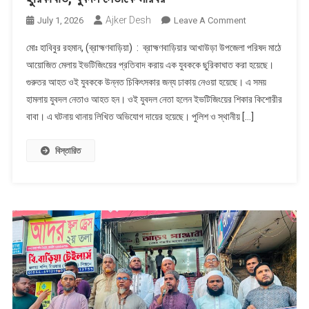
Ajker Desh
On
July 1, 2026
Leave A Comment
আখাউড়ার
মোঃ হাবিবুর রহমান, (ব্রাহ্মণবাড়িয়া) : ব্রাহ্মণবাড়িয়ার আখাউড়া উপজেলা পরিষদ মাঠে
মেলায়
আয়োজিত মেলায় ইভটিজিংয়ের প্রতিবাদ করায় এক যুবককে ছুরিকাঘাত করা হয়েছে।
ইভটিংজিংয়ের
গুরুতর আহত ওই যুবককে উন্নত চিকিৎসকার জন্য ঢাকায় নেওয়া হয়েছে। এ সময়
প্রতিবাদ
হামলায় যুবদল নেতাও আহত হন। ওই যুবদল নেতা হলেন ইভটিজিংয়ের শিকার কিশোরীর
:
যুবককে
বাবা। এ ঘটনায় থানায় লিখিত অভিযোগ দায়ের হয়েছে। পুলিশ ও স্থানীয় […]
ছুরিকাঘাত,
যুবদল
বিস্তারিত
নেতাকে
মারধর