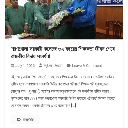
শরণখোলা সরকারী কলেজে ৩২ বছরের শিক্ষকতা জীবন শেষে
রাজকীয় বিদায় সংবর্ধনা
Ajker Desh
On
July 1, 2026
Leave A Comment
শরণখোলা
নইন আবু নাঈম, (শরণখোলা) : ৩২ বছর শিক্ষকতা জীবন শেষ করে রাজকীয় সংবর্ধনায়
সরকারী
ভূষিত হলেন শরণখোলা সরকারি ডিগ্রি কলেজের শরীরচর্চা শিক্ষক শ্রী সুবাস চন্দ্র
কলেজে
(বাবুল) দাস। বুধবার (১ জুলাই) কলেজ কর্তৃপক্ষ তাকে এই সংবর্ধনায় ভূষিত করেন।
৩২
সুবাস চন্দ্র দাস ১৯৯৪ সালে শরণখোলা সরকারি ডিগ্রি কলেজে শরীরচর্চা শিক্ষক হিসেবে
বছরের
শিক্ষকতা
যোগদান করেন। এরপর জীবনের ৩২টি বছর তিনি […]
জীবন
শেষে
বিস্তারিত
রাজকীয়