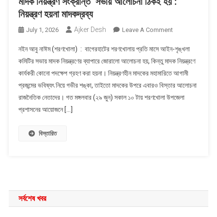
মাদক নিয়ন্ত্রণ সংক্রান্ত সভায় আলোচনা ঠিকই হয় :
নিয়ন্ত্রণ হয়না মাদকদ্রব্য
Ajker Desh
On
July 1, 2026
Leave A Comment
মাদক
নইন আবু নাঈম (শরণখোলা) : বাগেরহাটের শরণখোলায় প্রতি মাসে আইন-শৃঙ্খলা
নিয়ন্ত্রণ
কমিটির সভায় মাদক নিয়ন্ত্রণের ব্যাপারে জোরালো আলোচনা হয়, কিন্তু মাদক নিয়ন্ত্রণে
সংক্রান্ত
কার্যকরী কোনো পদক্ষেপ গ্রহণ করা হয়না। নিয়ন্ত্রণহীন মাদকের মহামারিতে আগামী
সভায়
প্রজন্মের ভবিষ্যৎ নিয়ে গভীর শঙ্কা, তাইতো মাদকের উপরে এবারও বিস্তার আলোচনা
আলোচনা
ঠিকই
রাজনৈতিক নেতাদের। গত মঙ্গলবার (২৯ জুন) সকাল ১০ টায় শরণখোলা উপজেলা
হয়
প্রশাসনের আয়োজনে […]
:
নিয়ন্ত্রণ
বিস্তারিত
হয়না
মাদকদ্রব্য
সর্বশেষ খবর