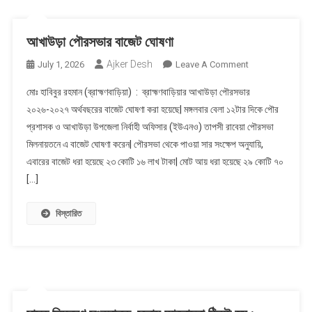
সম্পাদক
মো:
আখাউড়া পৌরসভার বাজেট ঘোষণা
শাহআলম
Ajker Desh
খন্দকার
On
July 1, 2026
Leave A Comment
আখাউড়া
মোঃ হাবিবুর রহমান (ব্রাহ্মণবাড়িয়া) : ব্রাহ্মণবাড়িয়ার আখাউড়া পৌরসভার
পৌরসভার
২০২৬-২০২৭ অর্থবছরের বাজেট ঘোষণা করা হয়েছে| মঙ্গলবার বেলা ১২টার দিকে পৌর
বাজেট
প্রশাসক ও আখাউড়া উপজেলা নির্বাহী অফিসার (ইউএনও) তাপসী রাবেয়া পৌরসভা
ঘোষণা
মিলনায়তনে এ বাজেট ঘোষণা করেন| পৌরসভা থেকে পাওয়া সার সংক্ষেপ অনুযায়ি,
এবারের বাজেট ধরা হয়েছে ২৩ কোটি ১৬ লাখ টাকা| মোট আয় ধরা হয়েছে ২৯ কোটি ৭০
[…]
বিস্তারিত