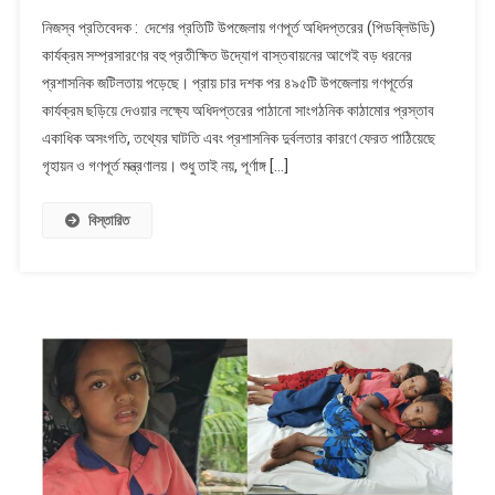
উপজেলায়
নিজস্ব প্রতিবেদক : দেশের প্রতিটি উপজেলায় গণপূর্ত অধিদপ্তরের (পিডব্লিউডি)
গণপূর্ত
কার্যক্রম সম্প্রসারণের বহু প্রতীক্ষিত উদ্যোগ বাস্তবায়নের আগেই বড় ধরনের
সম্প্রসারণে
প্রশাসনিক জটিলতায় পড়েছে। প্রায় চার দশক পর ৪৯৫টি উপজেলায় গণপূর্তের
বড়
কার্যক্রম ছড়িয়ে দেওয়ার লক্ষ্যে অধিদপ্তরের পাঠানো সাংগঠনিক কাঠামোর প্রস্তাব
ধাক্কা
:
একাধিক অসংগতি, তথ্যের ঘাটতি এবং প্রশাসনিক দুর্বলতার কারণে ফেরত পাঠিয়েছে
পিডব্লিউডির
গৃহায়ন ও গণপূর্ত মন্ত্রণালয়। শুধু তাই নয়, পূর্ণাঙ্গ […]
প্রস্তাব
ফিরিয়ে
বিস্তারিত
দিল
মন্ত্রণালয়,
১২
দফা
ব্যাখ্যা
চেয়ে
নতুন
কাঠামোর
নির্দেশ
!
একজন