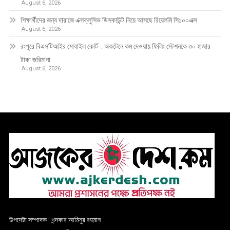
August 6, 2026
শিক্ষার্থীদের জন্য দারাজে এক্সক্লুসিভ ডিসকাউন্ট নিয়ে আসছে রিয়েলমি সি১০০এক্স
August 6, 2026
রংপুরে বিএসটিআইর মোবাইল কোর্ট : অকটেনে কম দেওয়ায় ফিলিং স্টেশনকে ৩০ হাজার
টাকা জরিমানা
August 6, 2026
উপদেষ্টা সম্পাদক : খন্দকার আমিনুর রহমান