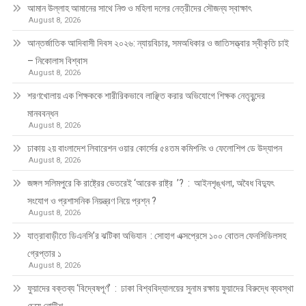
আমান উল্লাহ আমানের সাথে নিশু ও মহিলা দলের নেত্রীদের সৌজন্য স্বাক্ষাৎ
August 8, 2026
আন্তর্জাতিক আদিবাসী দিবস ২০২৬: ন্যায়বিচার, সমঅধিকার ও জাতিসত্ত্বার স্বীকৃতি চাই
– নিকোলাস বিশ্বাস
August 8, 2026
শরণখোলায় এক শিক্ষককে শারীরিকভাবে লাঞ্ছিত করার অভিযোগে শিক্ষক নেতৃবৃন্দের
মানববন্ধন
August 8, 2026
ঢাকায় ২য় বাংলাদেশ লিবারেশন ওয়ার কোর্সের ৫৪তম কমিশনিং ও ফেলোশিপ ডে উদ্‌যাপন
August 8, 2026
জঙ্গল সলিমপুরে কি রাষ্ট্রের ভেতরেই ‘আরেক রাষ্ট্র ’? : আইনশৃঙ্খলা, অবৈধ বিদ্যুৎ
সংযোগ ও প্রশাসনিক নিয়ন্ত্রণ নিয়ে প্রশ্ন ?
August 8, 2026
যাত্রাবাড়ীতে ডিএনসি’র ঝটিকা অভিযান : সোহাগ এক্সপ্রেসে ১০০ বোতল ফেনসিডিলসহ
গ্রেপ্তার ১
August 8, 2026
ফুয়াদের বক্তব্য ‘বিদ্বেষপূর্ণ’ : ঢাকা বিশ্ববিদ্যালয়ের সুনাম রক্ষায় ফুয়াদের বিরুদ্ধে ব্যবস্থা