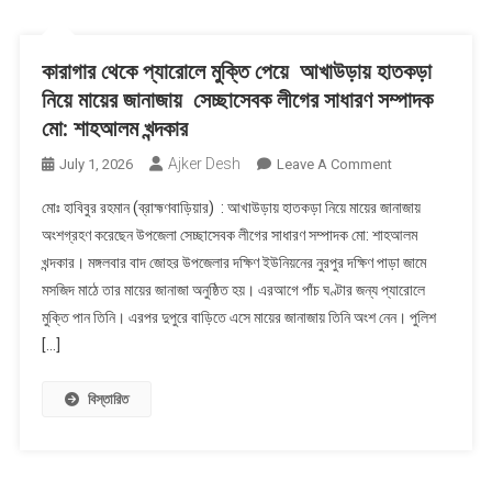
কারাগার থেকে প্যারোলে মুক্তি পেয়ে আখাউড়ায় হাতকড়া
নিয়ে মায়ের জানাজায় সেচ্ছাসেবক লীগের সাধারণ সম্পাদক
মো: শাহআলম খন্দকার
Ajker Desh
On
July 1, 2026
Leave A Comment
কারাগার
মোঃ হাবিবুর রহমান (ব্রাহ্মণবাড়িয়ার) : আখাউড়ায় হাতকড়া নিয়ে মায়ের জানাজায়
থেকে
অংশগ্রহণ করেছেন উপজেলা সেচ্ছাসেবক লীগের সাধারণ সম্পাদক মো: শাহআলম
প্যারোলে
খন্দকার। মঙ্গলবার বাদ জোহর উপজেলার দক্ষিণ ইউনিয়নের নুরপুর দক্ষিণ পাড়া জামে
মুক্তি
মসজিদ মাঠে তার মায়ের জানাজা অনুষ্ঠিত হয়। এরআগে পাঁচ ঘণ্টার জন্য প্যারোলে
পেয়ে
আখাউড়ায়
মুক্তি পান তিনি। এরপর দুপুরে বাড়িতে এসে মায়ের জানাজায় তিনি অংশ নেন। পুলিশ
হাতকড়া
[…]
নিয়ে
মায়ের
বিস্তারিত
জানাজায়
সেচ্ছাসেবক
লীগের
সাধারণ