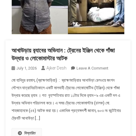
আখাউড়ায় র‍্যাবের অভিযান : ট্রেনের ইঞ্জিন থেকে গাঁজা
উদ্ধার ও লোকোমাস্টার আটক
Ajker Desh
On
July 1, 2026
Leave A Comment
আখাউড়ায়
মো হাবিবুর রহমান, (ব্রাহ্মণবাড়িয়া) : ব্রাহ্মণবাড়িয়ার আখাউড়া রেলওয়ে জংশন
র‍্যাবের
স্টেশনে যাত্রাবিরতিকালে একটি মালবাহী ট্রেনের লোকোমোটিভ (ইঞ্জিন) থেকে গাঁজা
অভিযান
উদ্ধার করেছে র‍্যাব । গত বৃহস্পতিবার রাত ১১টার দিকে র‍্যাব–৯ এর একটি দল এ
:
উদ্ধার অভিযান পরিচালনা করে। এ সময় ট্রেনের লোকোমাস্টার (চালক) মো.
ট্রেনের
ইঞ্জিন
শাহজাহানকে (৫৪) আটক করা হয়। একাধিক প্রত্যক্ষদর্শী জানান, ৬০৩ নং কন্টেইনার
থেকে
ট্রেনটি আখাউড়া […]
গাঁজা
উদ্ধার
বিস্তারিত