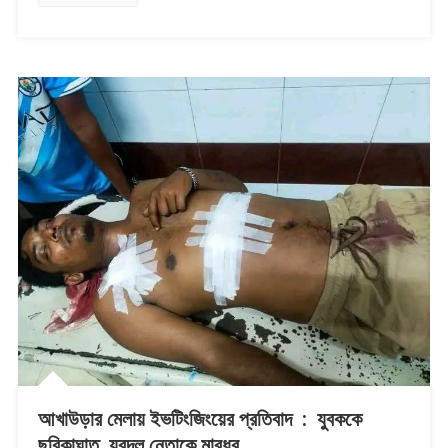
ও
লোকোমাস্টার
আটক
আখাউড়ার মেলায় ইভটিংজিংয়ের প্রতিবাদ : যুবককে
ছুরিকাঘাত, যুবদল নেতাকে মারধর