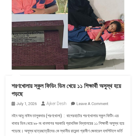
প্রকৌশলী
দিয়ে
উপজেলা
চলবে
না’—
মাঠপর্যায়ে
তীব্র
আপত্তি,
বিকল্প
মডেল
তৈরির
কাজ
শরণখোলায় স্কুল ফিডিং ডিম খেয়ে ১১ শিক্ষার্থী অসুস্থ হয়ে
শুরু
পড়ছে
Ajker Desh
On
July 1, 2026
Leave A Comment
শরণখোলায়
নইন আবু নাঈম তালুকদার (শরণখোলা) : বাগেরহাটের শরণখোলায় স্কুল ফিটিং এর
স্কুল
খাবার ডিম খেয়ে ৯৮ নং ধানসাগর সরকারি প্রাথমিক বিদ্যালয়ের ১১ শিক্ষার্থী অসুস্থ হয়ে
ফিডিং
পড়েছে। অসুস্থ ছাত্রছাত্রীদের কে স্থানীয় রায়েন্দা গ্রামীণ জেনারেল হসপিটালে ভর্তি
ডিম