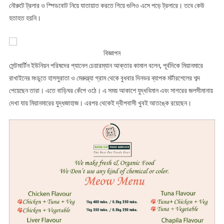
নৌরুটে ট্রলার ও স্পিডবোট নিয়ে যাতায়াত করতে গিয়ে গুলিও এসে পড়ে ট্রলারে। তবে কেউ
হতাহত হয়নি।
বিজ্ঞাপন
সেন্টমার্টিন ইউনিয়ন পরিষদের প্যানেল চেয়ারম্যান আক্তার কামাল বলেন, পূর্বদিকে মিয়ানমারে
রাখাইনের মংডুতে হাসসুরাতা ও মেরুল্ল্যা গ্রাম থেকে বুধবার দিনভর ব্যাপক মর্টারশেলের শব্দ
পেয়েছেন তারা। এতে বাড়িঘর কেঁপে ওঠে। এ সময় আকাশে যুদ্ধবিমান এবং সাগরের জলসীমানায়
দেখা যায় মিয়ানমারের যুদ্ধজাহাজ। এরপর থেকেই দ্বীপবাসী খুবই আতঙ্কে রয়েছেন।