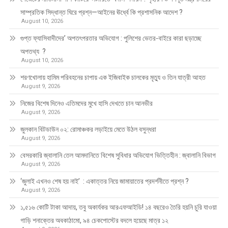
সাম্প্রতিক সিদ্ধান্ত ঘিরে প্রশ্ন—আইনের ঊর্ধ্বে কি প্রশাসনিক আদেশ ?
August 10, 2026
গুপ্ত ফ্যাসিবাদীদের’ অপতৎপরতার অভিযোগ : পুলিশের ভেতর-বাইরে কারা ছড়াচ্ছে
অপতথ্য ?
August 10, 2026
শরণখোলায় হামিম পরিবহনের চাপায় এক ইজিবাইক চালকের মৃত্যু ও তিন যাত্রী আহত
August 9, 2026
নিজের বিশেষ দিনেও এতিমদের মুখে হাসি দেখতে চান আনভীর
August 9, 2026
জুলকান বিটডাউন ০২: রোমাঞ্চকর লড়াইয়ে মেতে উঠল বসুন্ধরা
August 9, 2026
বেসরকারি জ্বালানি তেল আমদানিতে বিশেষ সুবিধার অভিযোগ ভিত্তিহীন : জ্বালানি বিভাগ
August 9, 2026
‘জুলাই এখনও শেষ হয় নাই’ : একাত্তর নিয়ে জামায়াতের প্রদর্শনীতে প্রশ্ন ?
August 9, 2026
১,৫১৬ কোটি টাকা আদায়, তবু অকার্যকর আরএফআইডি! ১৪ বছরেও তৈরি হয়নি চুরি যাওয়া
গাড়ি শনাক্তের অবকাঠামো, ৯৪ চেকপোস্টের বদলে হয়েছে মাত্র ১২