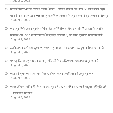
August 9, 2026
বিআরটিসিতে দৈনিক মজুরির টাকায় ‘কর্তন’ : জোয়ার সাহারা ডিপোতে ৩৩ কারিগরের মজুরি
৭০০ টাকার বদলে ৬০০—চেয়ারম্যানকে টাকা দেওয়ার বিস্ফোরক দাবি ম্যানেজারের বিরুদ্ধে
August 9, 2026
অ্যাগ্রো ট্যুরিজমের স্বপ্ন দেখিয়ে শত কোটি টাকার বিনিয়োগ ফাঁদ ? ডায়মন্ড রিসোর্টের
বিরুদ্ধে এমএলএম কাঠামোয় অর্থ সংগ্রহের অভিযোগ, দিশেহারা হাজারো বিনিয়োগকারী
August 9, 2026
এনবিআরের কাস্টমস-ভ্যাট প্রশাসনে বড় রদবদল : একযোগে ২০ যুগ্ম কমিশনারের বদলি
August 9, 2026
পদোন্নতির দৌড়ে সাইদুর রহমান, নাকি দুর্নীতির অভিযোগের আড়ালে অন্য খেলা ?
August 9, 2026
আমান উল্লাহ আমানের সাথে নিশু ও মহিলা দলের নেত্রীদের সৌজন্য স্বাক্ষাৎ
August 8, 2026
আন্তর্জাতিক আদিবাসী দিবস ২০২৬: ন্যায়বিচার, সমঅধিকার ও জাতিসত্ত্বার স্বীকৃতি চাই
– নিকোলাস বিশ্বাস
August 8, 2026