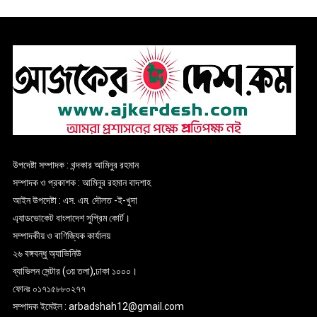
উপদেষ্টা সম্পাদক : খন্দকার আমিনুর রহমান
সম্পাদক ও প্রকাশক : আমিনুর রহমান বাদশাহ
আইন উপদেষ্টা : এস. এম. দৌলত -ই-খুদা
এ্যাডভোকেট বাংলাদেশ সুপ্রিম কোর্ট।
সম্পাদকীয় ও বাণিজ্যিক কার্যালয়
২৬ বঙ্গবন্ধু অ্যাভিনিউ
ব্যাভিলন সেন্টার (৩য় তলা),ঢাকা ১০০০।
ফোনঃ ০১৭১৫৮৮০২৭৭
সম্পাদক ইমেইল : arbadshah12@gmail.com