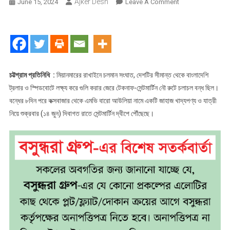
Ajker Desh
On
June 15, 2024
Leave A Comment
!!
বিশেষ
প্রতিবেদন
!!
মিয়ানমারের
আভ্যন্তরীণ
চট্টগ্রাম প্রতিনিধি :
মিয়ানমারের রাখাইনে চলমান সংঘাত, দেশটির সীমান্ত থেকে বাংলাদেশি
সংঘাতে
ট্রলার ও স্পিডবোটে লক্ষ্য করে গুলি করার জেরে টেকনাফ-সেন্টমার্টিন নৌ রুটে চলাচল বন্ধ ছিল।
সেন্টমার্টিন
বন্ধের ৮দিন পরে কক্সবাজার থেকে এমভি বারো আউলিয়া নামে একটি জাহাজ খাদ্যপণ্য ও যাত্রী
জুড়ে
নিয়ে শুক্রবার (১৪ জুন) দিবাগত রাতে সেন্টমার্টিন দ্বীপে পৌঁছেছে।
আতঙ্ক