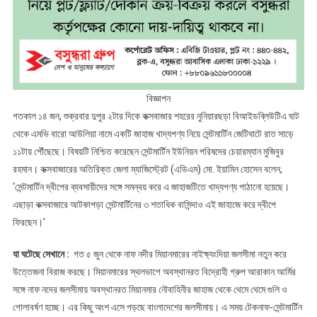
বিজ্ঞাপন
গতকাল ১৪ জন, শুক্রবার দুপুর ২টার দিকে কক্সবাজার শহরের নুনিয়ারছড়া বিআইডব্লিউটিএ ঘাট
থেকে এমভি বারো আউলিয়া নামে একটি জাহাজ খাদ্যপণ্য নিয়ে সেন্টমার্টিন জেটিঘাটে রাত সাড়ে
১১টায় পৌঁছেছে। বিষয়টি নিশ্চিত করেছেন সেন্টমার্টিন ইউনিয়ন পরিষদের চেয়ারম্যান মুজিবুর
রহমান। কক্সবাজারের অতিরিক্ত জেলা ম্যাজিস্ট্রেট (এডিএম) মো. ইয়ামিন হোসেন বলেন,
‘সেন্টমার্টিন দ্বীপের ব্যবসায়ীদের সঙ্গে সমন্বয় করে এ জাহাজটিতে খাদ্যপণ্য পাঠানো হয়েছে।
এছাড়া কক্সবাজারে আটকাপড়া সেন্টমার্টিনের ৩ শতাধিক বাসিন্দাও এই জাহাজে করে দ্বীপে
ফিরছেন।’
যা ঘটেছে সেখানে :
গত ৫ জুন থেকে নাফ নদীর মিয়ানমারের নাইক্ষ্যংদিয়া জলসীমা নতুন করে
উত্তেজনা বিরাজ করছে। মিয়ানমারের স্থলভাগে অবস্থানরত বিদ্রোহী গ্রুপ আরাকান আর্মির
সঙ্গে নাফ নদের জলসীমায় অবস্থানরত মিয়ানমার নৌবাহিনীর জাহাজ থেকে থেমে থেমে গুলি ও
গোলাবর্ষণ হচ্ছে। এর কিছু অংশ এসে পড়ছে বাংলাদেশের জলসীমায়। এ সময় টেকনাফ-সেন্টমার্টিন