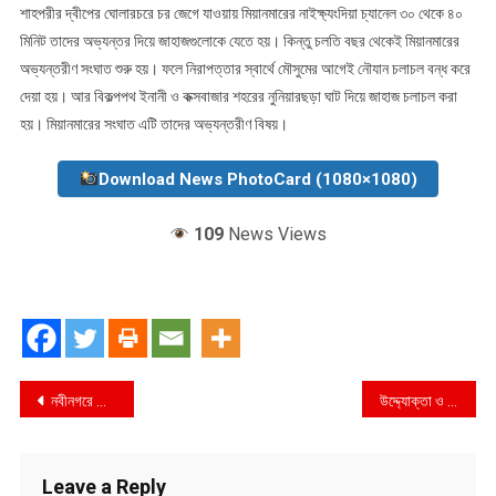
শাহপরীর দ্বীপের ঘোলারচরে চর জেগে যাওয়ায় মিয়ানমারের নাইক্ষ্যংদিয়া চ্যানেল ৩০ থেকে ৪০
মিনিট তাদের অভ্যন্তর দিয়ে জাহাজগুলোকে যেতে হয়। কিন্তু চলতি বছর থেকেই মিয়ানমারের
অভ্যন্তরীণ সংঘাত শুরু হয়। ফলে নিরাপত্তার স্বার্থে মৌসুমের আগেই নৌযান চলাচল বন্ধ করে
দেয়া হয়। আর বিকল্পপথ ইনানী ও কক্সবাজার শহরের নুনিয়ারছড়া ঘাট দিয়ে জাহাজ চলাচল করা
হয়। মিয়ানমারের সংঘাত এটি তাদের অভ্যন্তরীণ বিষয়।
Download News PhotoCard (1080×1080)
109
News Views
Post
নবীনগরে ছাত্রী ধর্ষণ চেষ্টার অভিযোগে শিক্ষক কারাগারে !
উদ্দ্যোক্তা ও কর্মজীবী নারীদের যাতায়াত নিরাপদ করতে প্রাইম ব্যাংক ও বি-ট্যক সলিউশনস লিমিটেড’র মধ্যে চুক্তি স্বাক্ষর
navigation
Leave a Reply