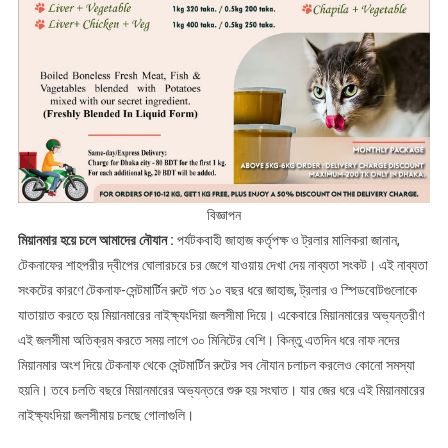
বিজ্ঞাপন
মিয়ানমার হয়ে চলে আমাদের নৌযান :
পর্যটকবাহী জাহাজ কর্তৃপক্ষ ও ট্রলার মালিকরা জানান,
টেকনাফের শাহপরীর দ্বীপের ঘোলারচরে চর জেগে যাওয়ায় দেখা দেয় নাব্যতা সংকট। এই নাব্যতা
সংকটের কারণে টেকনাফ-সেন্টমার্টিন রুটে গত ১০ বছর ধরে জাহাজ, ট্রলার ও স্পিডবোটগুলোকে
যাতায়াত করতে হয় মিয়ানমারের নাইক্ষ্যংদিয়া জলসীমা দিয়ে। একেবারে মিয়ানমারের অভ্যন্তরীণ
এই জলসীমা অতিক্রম করতে সময় লাগে ৩০ মিনিটের বেশি। কিন্তু এতদিন ধরে নাফ নদের
মিয়ানমার অংশ দিয়ে টেকনাফ থেকে সেন্টমার্টিন রুটের সব নৌযান চলাচল করলেও কোনো সমস্যা
হয়নি। তবে চলতি বছরে মিয়ানমারের অভ্যন্তরে শুরু হয় সংঘাত। যার জের ধরে এই মিয়ানমারের
নাইক্ষ্যংদিয়া জলসীমায় চলছে গোলাগুলি।