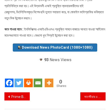
প্রতিনিধিত্ব করা হয়। এই উদ্ভাবনী এআই প্রযুক্তি ব্যবহারকারীদের হাই
রেজুলেশন, ডিটেইলিংসমৃদ্ধ বিশেষ ছবি তুলতে সহায়তা করে, যা মোবাইল ফটোগ্রাফির ভবিষ্যতে
নতুন দিক উন্মোচন করবে।
কবে পাওয়া যাবে :
ইনফিনিক্সের এআইএডিএলএ প্রযুক্তি সামনে বাজারে আনতে যাওয়া স্মার্টফোন
মডেলগুলোতে পাওয়া যাবে। যেগুলো খুব শিগ্রই উন্মোচন করা হবে।
Download News PhotoCard (1080×1080)
93
News Views
0
Shares
Post
Prime Bank PLC. Partners with Toyota-Navana Limited
সাতক্ষীরার ৪ বিএনপি নেতার বিরুদ্ধে সন্ত্রাসী কর্মকান্ড ও মামলা বাণিজ্যের অভিযোগ !
navigation