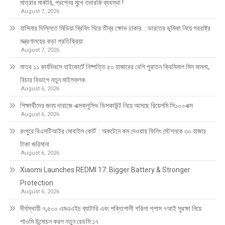
মাত্রার মার্কারি, প্রশ্নের মুখে তদারকি ব্যবস্থা !
August 7, 2026
হাসিনার দিল্লিতে মিডিয়া ব্রিফিং ঘিরে তীব্র ক্ষোভ ঢাকার : ভারতের ভূমিকা নিয়ে পররাষ্ট্র
মন্ত্রণালয়ের কড়া প্রতিক্রিয়া
August 7, 2026
মাত্র ১১ কার্যদিবসে হাইকোর্টে নিষ্পত্তি ৫০ হাজারের বেশি পুরাতন ক্রিমিনাল মিস মামলা,
বিচার বিভাগে নতুন মাইলফলক
August 6, 2026
শিক্ষার্থীদের জন্য দারাজে এক্সক্লুসিভ ডিসকাউন্ট নিয়ে আসছে রিয়েলমি সি১০০এক্স
August 6, 2026
রংপুরে বিএসটিআইর মোবাইল কোর্ট : অকটেনে কম দেওয়ায় ফিলিং স্টেশনকে ৩০ হাজার
টাকা জরিমানা
August 6, 2026
Xiaomi Launches REDMI 17: Bigger Battery & Stronger
Protection
August 6, 2026
দীর্ঘস্থায়ী ৭,৫০০ এমএএইচ ব্যাটারি এবং শক্তিশালী গরিলা গ্লাস ৭আই সুরক্ষা নিয়ে
শাওমি উন্মোচন করল নতুন রেডমি ১৭