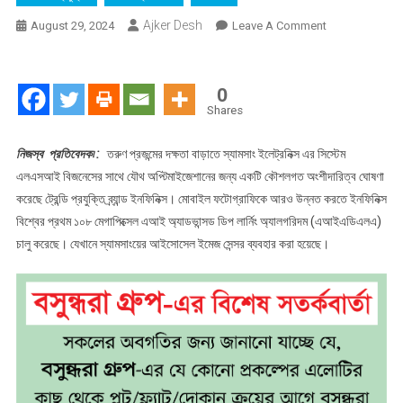
Ajker Desh
On
August 29, 2024
Leave A Comment
উন্নত
এআই
ক্যামেরা
0
অ্যালগরিদমে
Shares
ইনফিনিক্স
ও
নিজস্ব প্রতিবেদক৷ :
তরুণ প্রজন্মের দক্ষতা বাড়াতে স্যামসাং ইলেট্রনিক্স এর সিস্টেম
স্যামসাং-
এলএসআই বিজনেসের সাথে যৌথ অপ্টিমাইজেশানের জন্য একটি কৌশলগত অংশীদারিত্ব ঘোষণা
এর
করেছে ট্রেন্ডি প্রযুক্তি ব্র্যান্ড ইনফিনিক্স। মোবাইল ফটোগ্রাফিকে আরও উন্নত করতে ইনফিনিক্স
পার্টনারশিপ
বিশ্বের প্রথম ১০৮ মেগাপিক্সেল এআই অ্যাডভান্সড ডিপ লার্নিং অ্যালগরিদম (এআইএডিএলএ)
চালু করেছে। যেখানে স্যামসাংয়ের আইসোসেল ইমেজ সেন্সর ব্যবহার করা হয়েছে।