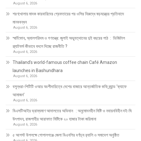
August 6, 2026
শরণখোলায় মাদক কারবারিদের গ্রেফতারের পর ওসির বিরুদ্ধে ষড়যন্ত্রের প্রতিবাদে
মানববন্ধন
August 6, 2026
স্মার্টফোন, অ্যালগরিদম ও গণতন্ত্র: জুলাই অভ্যুত্থানের দুই বছরের পাঠ : ডিজিটাল
প্ল্যাটফর্ম কীভাবে বদলে দিচ্ছে রাজনীতি ?
August 6, 2026
Thailand’s world-famous coffee chain Café Amazon
launches in Bashundhara
August 6, 2026
বসুন্ধরা-পিটিটি ওআর অংশীদারিত্বে দেশের বাজারে আন্তর্জাতিক কফি ব্র্যান্ড ‘ক্যাফে
আমাজন’
August 6, 2026
বিএসটিআইর ভ্রাম্যমাণ আদালতের অভিযান : অনুমোদনহীন মিষ্টি ও নবায়নবিহীন দই-ঘি
উৎপাদন, রাজশাহীর আরাফাত মিষ্টিকে ২০ হাজার টাকা জরিমানা
August 6, 2026
৫ আগস্ট উপলক্ষে গোপালগঞ্জে জেলা বিএনপির বর্ণাঢ্য র‍্যালি ও সমাবেশ অনুষ্ঠিত
August 6, 2026