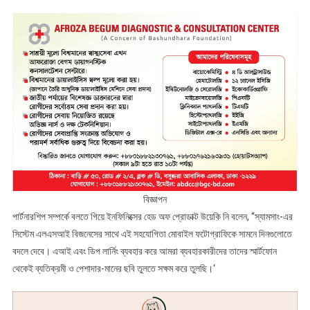
বিজ্ঞাপন
পার্টনারশিপ সম্পর্কে বলতে গিয়ে ইনফিনিক্সের হেড অফ প্রোডাক্ট উয়েকি নি বলেন, “স্যামসাং-এর
সিস্টেম এলএসআই বিজনেসের সাথে এই সহযোগিতা মোবাইল ফটোগ্রাফিকে সামনে দিনগুলোতে
বদলে দেবে। এআই এবং ডিপ লার্নিং ব্যবহার করে আমরা ব্যবহারকারীদের তাদের স্মার্টফোন
থেকেই ব্যতিক্রমী ও পেশাদার-মানের ছবি তুলতে সক্ষম করে তুলছি।‘