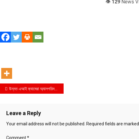
👁️
129
News V
Post
উন্নত এআই ক্যামেরা অ্যালগরিদমে ইনফিনিক্স ও স্যামসাং-এর পার্টনারশিপ
navigation
Leave a Reply
Your email address will not be published.
Required fields are marke
Comment
*