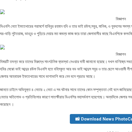
বিজ্ঞাপন
বিএনপি নেতা ইফতেখারের পরামর্শে হাবিবুর রহমান হবি ও তার ভাই রউফ,সবুর, মানিক, ও যুবদলের সদস্য
ঘর-বাড়ি লুটতরাজ, ভাংচুর ও পুড়িয়ে দেয়ার মত জঘন্য কাজ করে তারা জেলাবাসীর কাছে বিএনপিকে কলংক
বিজ্ঞাপন
বিষয়টি তদন্ত করে তাদের বিরুদ্ধে সাংগঠনিক ব্যবস্থা নেওয়ার দাবী জানানো হয়েছে। দখল বাণিজ্যে সব
হবির মেঝো ভাই আব্দুর রউফ বিএনপি হতে বহিস্কৃত আর বড ভাই আব্দুস সবুর ও তার ছেলে আওয়ামী লীগা
জেলার আহবায়ক ইফতেখারের সাথে ভাগাভাগি করে নেন বলে প্রচার আছে।
জানতে চাইলে অভিযুক্ত ৪ নেতার ২ নেতা এ সব ঘটনার সাথে তাদের কোন সম্পৃক্ততা নেই বলে জানিয়ে
নেতার অতিলোভ ও প্রতিহিংসার কারণে সাতক্ষীরায় বিএনপির মহাসর্বনাশ হয়েগেছে। অন্যদিকে জেলার সবচ
করেছেন ।
📸 Download News PhotoC