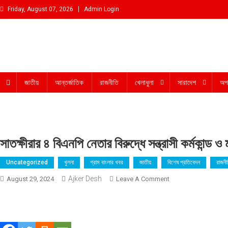
Skip
Friday, August 07, 2026
Admin Login
to
content
আমরা প্রশাসনের পক্ষে প্রতিপক্ষ নই
জাতীয়
আন্তর্জাতিক
রাজনীতি
খেলাধুলা
সারাদেশ
অপ
সাতক্ষীরার ৪ বিএনপি নেতার বিরুদ্ধে সন্ত্রাসী কর্মকান্ড
Uncategorized
খুলনা
গ্রাম বাংলার খবর
জাতীয়
বিশেষ প্রতিবেদন
রাজনী
Ajker Desh
On
August 29, 2024
Leave A Comment
সাতক্ষীরার
৪
বিএনপি
নেতার