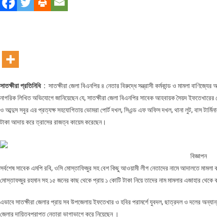
বিরুদ্ধে
সন্ত্রাসী
কর্মকান্ড
ও
মামলা
বাণিজ্যের
অভিযোগ
সাতক্ষীরা প্রতিনিধি :
সাতক্ষীরা জেলা বিএনপির ৪ নেতার বিরুদ্ধে সন্ত্রাসী কর্মকান্ড ও মামলা বাণ
!
নাগরিক লিখিত অভিযোগে জানিয়েছেন যে, সাতক্ষীরা জেলা বিএনপির সাবেক আহবায়ক সৈয়দ ইফতেখারের ন
ও আব্দুস সবুর এর প্রত্যক্ষ সহযোগিতায় ভোমরা পোর্ট দখল, সিএন্ড এফ অফিস দখল, থানা লুট, বাস টার্মিন
টাকা আদায় করে ত্রাসের রাজত্ব কায়েম করেছেন।
বিজ্ঞাপন
সর্বশেষ সাবেক এমপি রবি, ওসি মোস্তাফিজুর সহ বেশ কিছু আওয়ামী লীগ নেতাদের নামে আদালতে মামলা ক
মোস্তাফজুর রহমান সহ ১৫ জনের কাছ থেকে প্রায় ১ কোটি টাকা নিয়ে তাদের নাম মামলার এজাহার থেকে 
এভাবে সাতক্ষীরা জেলার প্রায় সব উপজেলায় ইফতেখার ও হবির পরামর্শে যুবদল, ছাত্রদল ও দলের অন্যা
জেলার দায়িত্বপ্রাপ্ত নেতারা ভাগাভাগে করে নিয়েছেন ।