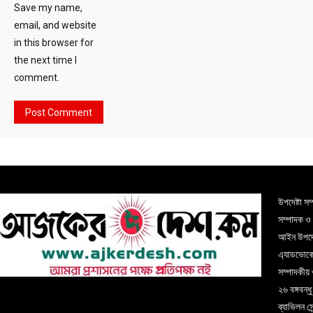
Save my name,
email, and website
in this browser for
the next time I
comment.
উপদেষ্টা স
সম্পাদক ও
আইন উপদেষ
এ্যাডভোকেট
সম্পাদকীয় 
২৬ বঙ্গবন্ধ
ব্যাভিলন স