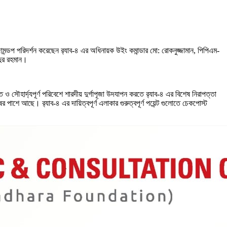
ূজামন্ডপ পরিদর্শন করেছেন র‍্যাব-৪ এর অধিনায়ক উইং কমান্ডার মো: রোকনুজ্জামান, পিপিএম-
দুর রহমান।
ও সৌহার্দ্যপূর্ণ পরিবেশে শারদীয় দুর্গাপূজা উদযাপন করতে র‍্যাব-৪ এর বিশেষ নিরাপত্তা
পাশে আছে। র‍্যাব-৪ এর দায়িত্বপূর্ণ এলাকার গুরুত্বপূর্ণ পয়েন্ট গুলোতে চেকপোস্ট