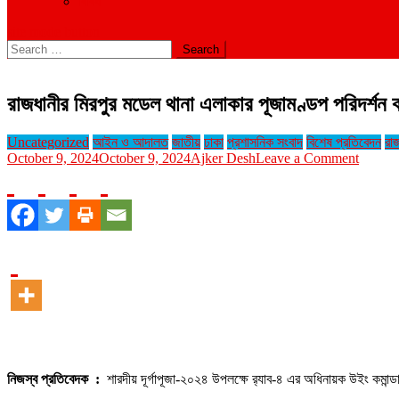
বিবিধ
site mode button
Search
for:
রাজধানীর মিরপুর মডেল থানা এলাকার পূজামণ্ডপ পরিদর্শন 
Uncategorized
আইন ও আদালত
জাতীয়
ঢাকা
প্রশাসনিক সংবাদ
বিশেষ প্রতিবেদন
রা
on
October 9, 2024
October 9, 2024
Ajker Desh
Leave a Comment
রাজধানীর
মিরপুর
মডেল
থানা
এলাকার
পূজামণ্
পরিদর্শন
করলেন
র‍্যাব-৪
এর
অধিনায়
উইং
কমান্ডার
নিজস্ব প্রতিবেদক :
শারদীয় দূর্গাপূজা-২০২৪ উপলক্ষে র‍্যাব-৪ এর অধিনায়ক উইং কমান্
মো:
রোকনুজ্জ