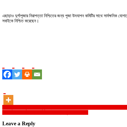
এছাড়াও দুর্গাপূজার নিরাপত্তা নিশ্চিতের জন্য পূজা উদযাপন কমিটির সাথে সার্বক্ষনিক 
সবাইকে নিশ্চিত করেছেন।
Post
ফরিদপুরের সদরপুরের চরবিষ্ণুপুরে প্রাথমিক বিদ্যালয়ের প্রধান শিক্ষকের বিরুদ্ধে এলাকাব
লক্ষ কোটি টাকা পাচারের অভিযোগে তদন্তের মুখে মেঘনা গ্রুপ
navigation
Leave a Reply