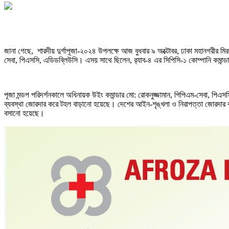
জানা গেছে, শারদীয় দুর্গাপূজা-২০২৪ উপলক্ষে আজ বুধবার ৯ অক্টোবর, ঢাকা মহানগরীর মিরপুর
সেবা, পিএসসি, এডিডব্লিউসি। এসয় সাথে ছিলেন, র‍্যাব-৪ এর সিপিসি-১ কোম্পানি কমা
পূজা মন্ডপ পরিদর্শনকালে অধিনায়ক উইং কমান্ডার মো: রোকনুজ্জামান, পিপিএম-সেবা, পিএসসি,
ব্যবস্থা জোরদার করে টহল বাড়ানো হয়েছে। দেশের আইন-শৃঙ্খলা ও নিরাপত্তা জোরদার করে অনা
বসানো হয়েছে।