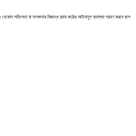
ও যেকোন সহিংসতা বা নাশকতার বিরুদ্ধে র‍্যাব কঠোর আইনানুগ ব্যবস্থা গ্রহণ করবে বলে