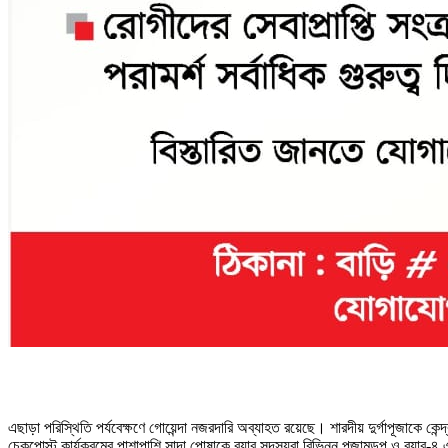
এছাড়া পরিস্থিতি পর্যবেক্ষণে গোয়েন্দা নজরদারি অব্যাহত রয়েছে। শারদীয় দুর্গাপূজাকে 
চেকপোস্ট কার্যক্রমের পাশাপাশি সাদা পোষাকে র‍্যাব সদস্যরা বিভিন্ন পূজামন্ডপ ও র‍্যাব-৪ 