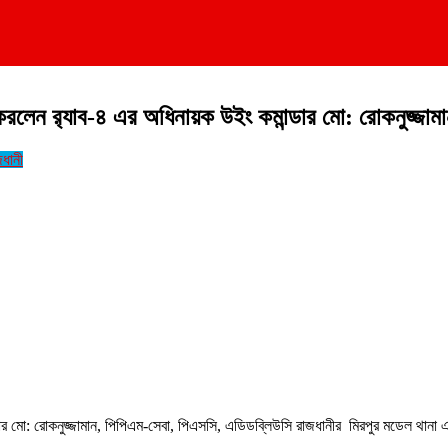
করলেন র‍্যাব-৪ এর অধিনায়ক উইং কমান্ডার মো: রোকনুজ্জাম
জধানী
ডপ
ক
ডার মো: রোকনুজ্জামান, পিপিএম-সেবা, পিএসসি, এডিডব্লিউসি রাজধানীর মিরপুর মডেল থানা এল
ামান