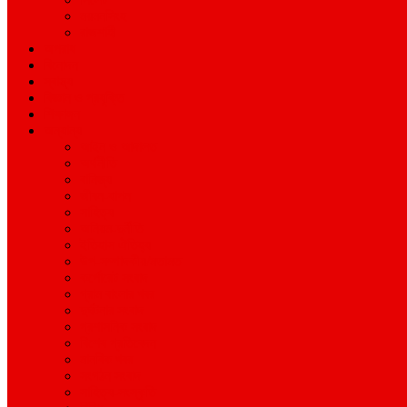
ময়মনসিংহ
রাজশাহী
অপরাধ
বিনোদন
স্বাস্থ্য
বিজ্ঞান ও প্রযুক্তি
শিক্ষাঙ্গন
অন্যান্য
আইন ও আদালত
অর্থনীতি
বানিজ্য
জীবন-যাপন
সাহিত্য
অনিয়ম-দুর্নীতি
ইতিহাস ঐতিহ্য
উপ-সম্পাদকীয়/মতামত
কর্পোরেট সংবাদ
গ্রাম বাংলার খবর
দুর্ঘটনার সংবাদ
প্রশাসনিক সংবাদ
বিশেষ প্রতিবেদন
মানবিক খবর
সংগঠন সংবাদ
সাহিত্য-সংস্কৃতি