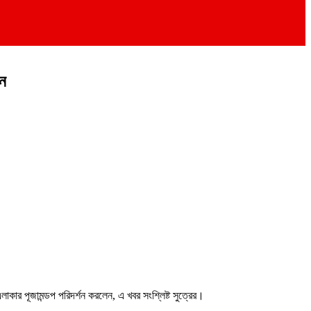
ান
াকার পূজামন্ডপ পরিদর্শন করলেন, এ খবর সংশ্লিষ্ট সুত্রের।