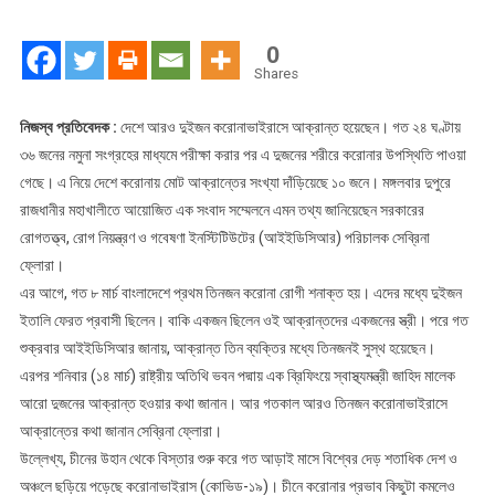
আক্রান্তের
সংখ্যা
0
বেড়ে
Shares
১০
নিজস্ব প্রতিবেদক :
দেশে আরও দুইজন করোনাভাইরাসে আক্রান্ত হয়েছেন। গত ২৪ ঘণ্টায়
৩৬ জনের নমুনা সংগ্রহের মাধ্যমে পরীক্ষা করার পর এ দুজনের শরীরে করোনার উপস্থিতি পাওয়া
গেছে। এ নিয়ে দেশে করোনায় মোট আক্রান্তের সংখ্যা দাঁড়িয়েছে ১০ জনে। মঙ্গলবার দুপুরে
রাজধানীর মহাখালীতে আয়োজিত এক সংবাদ সম্মেলনে এমন তথ্য জানিয়েছেন সরকারের
রোগতত্ত্ব, রোগ নিয়ন্ত্রণ ও গবেষণা ইনস্টিটিউটের (আইইডিসিআর) পরিচালক সেব্রিনা
ফ্লোরা।
এর আগে, গত ৮ মার্চ বাংলাদেশে প্রথম তিনজন করোনা রোগী শনাক্ত হয়। এদের মধ্যে দুইজন
ইতালি ফেরত প্রবাসী ছিলেন। বাকি একজন ছিলেন ওই আক্রান্তদের একজনের স্ত্রী। পরে গত
শুক্রবার আইইডিসিআর জানায়, আক্রান্ত তিন ব্যক্তির মধ্যে তিনজনই সুস্থ হয়েছেন।
এরপর শনিবার (১৪ মার্চ) রাষ্ট্রীয় অতিথি ভবন পদ্মায় এক ব্রিফিংয়ে স্বাস্থ্যমন্ত্রী জাহিদ মালেক
আরো দুজনের আক্রান্ত হওয়ার কথা জানান। আর গতকাল আরও তিনজন করোনাভাইরাসে
আক্রান্তের কথা জানান সেব্রিনা ফ্লোরা।
উল্লেখ্য, চীনের উহান থেকে বিস্তার শুরু করে গত আড়াই মাসে বিশ্বের দেড় শতাধিক দেশ ও
অঞ্চলে ছড়িয়ে পড়েছে করোনাভাইরাস (কোভিড-১৯)। চীনে করোনার প্রভাব কিছুটা কমলেও