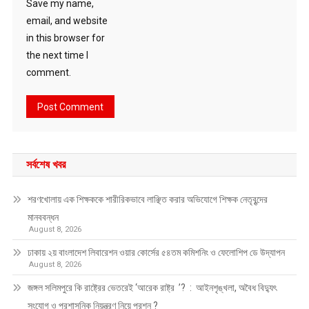
Save my name,
email, and website
in this browser for
the next time I
comment.
সর্বশেষ খবর
শরণখোলায় এক শিক্ষককে শারীরিকভাবে লাঞ্ছিত করার অভিযোগে শিক্ষক নেতৃবৃন্দের
মানববন্ধন
August 8, 2026
ঢাকায় ২য় বাংলাদেশ লিবারেশন ওয়ার কোর্সের ৫৪তম কমিশনিং ও ফেলোশিপ ডে উদ্‌যাপন
August 8, 2026
জঙ্গল সলিমপুরে কি রাষ্ট্রের ভেতরেই ‘আরেক রাষ্ট্র ’? : আইনশৃঙ্খলা, অবৈধ বিদ্যুৎ
সংযোগ ও প্রশাসনিক নিয়ন্ত্রণ নিয়ে প্রশ্ন ?