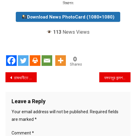
বিজ্ঞাপন
Download News PhotoCard (1080×1080)
113
News Views
0
Shares
Post
রাজধানীতে মাদক ব্যবসায়ীরা আবার বেপরোয়
বঙ্গবন্ধুর জন্মশতবার্ষিকীতে শ্রদ্ধা জানালেন মোদি
navigation
Leave a Reply
Your email address will not be published.
Required fields
are marked
*
Comment
*