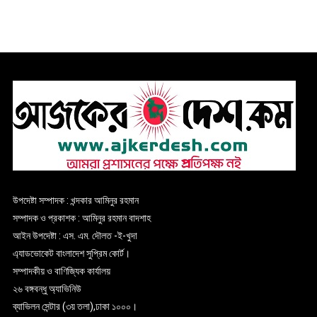
উপদেষ্টা সম্পাদক : খন্দকার আমিনুর রহমান
সম্পাদক ও প্রকাশক : আমিনুর রহমান বাদশাহ
আইন উপদেষ্টা : এস. এম. দৌলত -ই-খুদা
এ্যাডভোকেট বাংলাদেশ সুপ্রিম কোর্ট।
সম্পাদকীয় ও বাণিজ্যিক কার্যালয়
২৬ বঙ্গবন্ধু অ্যাভিনিউ
ব্যাভিলন সেন্টার (৩য় তলা),ঢাকা ১০০০।