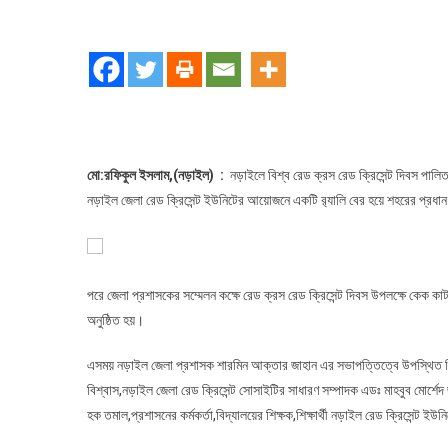
নড়াইলে
বিশ্ব
রেড
ক্রস
রেড
ক্রিসেন্ট
দিবস
২০২৫
মো:রফিকুল ইসলাম,(নড়াইল) :
নড়াইলে বিশ্ব রেড ক্রস রেড ক্রিসেন্ট দিবস পালি
উপলক্ষে
নড়াইল জেলা রেড ক্রিসেন্ট ইউনিটের আয়োজনে একটি র‌্যালি বের হয়ে শহরের প্রধা
বর্ণাঢ্য
র‍্যালী
ও
আলোচনা
পরে জেলা প্রশাসকের সম্মেলন কক্ষে রেড ক্রস রেড ক্রিসেন্ট দিবস উপলক্ষে কেক
সভা
অনুষ্ঠিত হয়।
অনুষ্ঠিত
এসময় নড়াইল জেলা প্রশাসক শারমিন আক্তার জাহান এর সভাপত্তিত্বে উপস্থিত ছিল
বিশ্বাস,নড়াইল জেলা রেড ক্রিসেন্ট সোসাইটির সাধারণ সম্পাদক এডঃ মাহবুব মোর্শ
হক তমাল,প্রশাসনের কর্মকর্তা,বিদ্যালয়ের শিক্ষক,শিক্ষার্থী নড়াইল রেড ক্রিসেন্ট