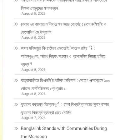
শরণখোলায় এক শিক্ষককে শারীরিকভাবে লাঞ্ছিত করার অভিযোগে
শিক্ষক নেতৃবৃন্দের মানববন্ধন
August 8, 2026
ঢাকায় ২য় বাংলাদেশ লিবারেশন ওয়ার কোর্সের ৫৪তম কমিশনিং ও
ফেলোশিপ ডে উদ্‌যাপন
August 8, 2026
জঙ্গল সলিমপুরে কি রাষ্ট্রের ভেতরেই ‘আরেক রাষ্ট্র ’? :
আইনশৃঙ্খলা, অবৈধ বিদ্যুৎ সংযোগ ও প্রশাসনিক নিয়ন্ত্রণ নিয়ে
প্রশ্ন ?
August 8, 2026
যাত্রাবাড়ীতে ডিএনসি’র ঝটিকা অভিযান : সোহাগ এক্সপ্রেসে ১০০
বোতল ফেনসিডিলসহ গ্রেপ্তার ১
August 8, 2026
ফুয়াদের বক্তব্য ‘বিদ্বেষপূর্ণ’ : ঢাকা বিশ্ববিদ্যালয়ের সুনাম রক্ষায়
ফুয়াদের বিরুদ্ধে ব্যবস্থা চেয়ে নোটিশ
August 7, 2026
Banglalink Stands with Communities During
the Monsoon