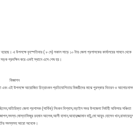
ত হয়েছে। এ উপলক্ষে বৃহস্পতিবার ( ৮ মে) সকাল সাড়ে ১০ টায় জেলা প্রশাসকের কার্যালয়ের সামনে থেকে
ন সড়ক প্রদক্ষিন করে একই স্থানে এসে শেষ হয়।
বিজ্ঞাপন
 কাটা এবং এই উপলক্ষে আয়োজিত চিত্রাংকন প্রতিযোগিতায় বিজয়ীদের মাঝে পুরস্কার বিতরন ও আলোচনাস
েন,অতিরিক্ত জেলা প্রশাসক (সার্বিক) লিংকন বিশ্বাস,নড়াইল সদর উপজেলা নির্বাহী অফিসার সঞ্চিতা
েদ জাপল,সদস্য মোস্তাফিজুর রহমান আলেক,আলী হাসান,আহাদুজ্জামান বাটু,মো:আয়ুব হোসেন খান,রাফায়েতু
 ইউনিটের সদস্যসহ আরো অনেকে।