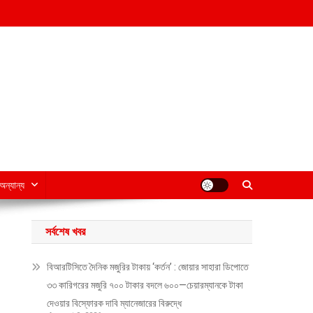
অন্যান্য
সর্বশেষ খবর
বিআরটিসিতে দৈনিক মজুরির টাকায় ‘কর্তন’ : জোয়ার সাহারা ডিপোতে
৩৩ কারিগরের মজুরি ৭০০ টাকার বদলে ৬০০—চেয়ারম্যানকে টাকা
দেওয়ার বিস্ফোরক দাবি ম্যানেজারের বিরুদ্ধে