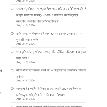
August 9, 2026
অ্যাগ্রো ট্যুরিজমের স্বপ্ন দেখিয়ে শত কোটি টাকার বিনিয়োগ ফাঁদ ?
ডায়মন্ড রিসোর্টের বিরুদ্ধে এমএলএম কাঠামোয় অর্থ সংগ্রহের
অভিযোগ, দিশেহারা হাজারো বিনিয়োগকারী
August 9, 2026
এনবিআরের কাস্টমস-ভ্যাট প্রশাসনে বড় রদবদল : একযোগে ২০
যুগ্ম কমিশনারের বদলি
August 9, 2026
পদোন্নতির দৌড়ে সাইদুর রহমান, নাকি দুর্নীতির অভিযোগের আড়ালে
অন্য খেলা ?
August 9, 2026
আমান উল্লাহ আমানের সাথে নিশু ও মহিলা দলের নেত্রীদের সৌজন্য
ভা
স্বাক্ষাৎ
August 8, 2026
আন্তর্জাতিক আদিবাসী দিবস ২০২৬: ন্যায়বিচার, সমঅধিকার ও
ল
জাতিসত্ত্বার স্বীকৃতি চাই – নিকোলাস বিশ্বাস
August 8, 2026