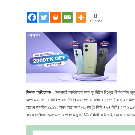
মাঝামাঝি
তিন
0
ফোনের
Shares
দাম
কমানোর
ঘোষণা
দিলো
অপো
নিজস্ব প্রতিবেদক :
উদ্ভাবনী স্মার্টফোনের জন্য সুপরিচিত বিশ্বের শীর্ষস্থানীয় প
অপো এ৫ প্রো (৮ জিবি + ২৫৬ জিবি) এখন পাওয়া যাচ্ছে ২৪,৯৯০ টাকায়, এর আগের
আগের দাম ছিল ১৯,৯৯০ টাকা; আর অপো এ৩এক্স (৪ জিবি + ৬৪ জিবি) এখন ১২,৯৯০
ব্যবহারকারীদের জন্য অপো’র পারফরম্যান্স, ডিউরেবিলিটি ও ডিজাইন আরও সহজলভ