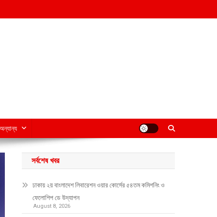
অন্যান্য
সর্বশেষ খবর
ঢাকায় ২য় বাংলাদেশ লিবারেশন ওয়ার কোর্সের ৫৪তম কমিশনিং ও
ফেলোশিপ ডে উদ্‌যাপন
August 8, 2026