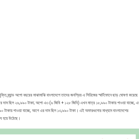
্রযুক্তি ব্র্যান্ড অপো বছরের মাঝামাঝি বাংলাদেশে তাদের জনপ্রিয় এ সিরিজের স্মার্টফোনে ছাড় ঘোষণা করেছ
 দাম ছিল ২৬,৯৯০ টাকা; অপো এ৩ (৬ জিবি + ১২৮ জিবি) এখন মাত্র ১৮,৯৯০ টাকায় পাওয়া যাচ্ছে, এ
 টাকায় পাওয়া যাচ্ছে, আগে এর দাম ছিল ১৩,৯৯০ টাকা। এই অফারগুলোর মাধ্যমে বাংলাদেশের
্য হয়ে উঠেছে।