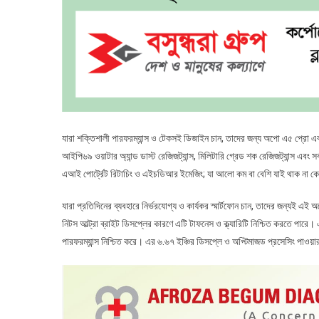
যারা শক্তিশালী পারফরম্যান্স ও টেকসই ডিজাইন চান, তাদের জন্য অপো এ৫ প্রো এ
আইপি৬৯ ওয়াটার অ্যান্ড ডাস্ট রেজিজট্যান্স, মিলিটারি গ্রেড শক রেজিজট্যান্স এবং
এআই পোর্ট্রেট রিটাচিং ও এইচডিআর ইমেজিং; যা আলো কম বা বেশি যাই থাক না কে
যারা প্রতিদিনের ব্যবহারে নির্ভরযোগ্য ও কার্যকর স্মার্টফোন চান, তাদের জন্যই এই
নিটস আল্ট্রা ব্রাইট ডিসপ্লের কারণে এটি টাফনেস ও ক্ল্যারিটি নিশ্চিত করতে পারে। এর
পারফরম্যান্স নিশ্চিত করে। এর ৬.৬৭ ইঞ্চির ডিসপ্লে ও অপ্টিমাজড প্রসেসিং পাওয়া