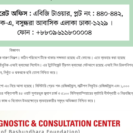
বিজ্ঞাপন
ক দারুণ বিকল্প। কঠিন পরিবেশে টিকে থাকার সক্ষমতা রয়েছে এই ফোনের। এতে ব্যবহার করা হয়েছে
 সর্বাধুনিক এআই ক্যামেরা সিস্টেম। এর ইন্টেলিজেন্ট ট্রিপল ক্যামেরা সেটআপে রয়েছে এআই সিন রিকগনিশন
ন, নিখুঁত ও ঝকঝকে ছবি তোলা নিশ্চিত করে।
 অপো এ৩ নিয়ে আসা হয়েছে। মিলিটারি গ্রেড শক রেজিজট্যান্স, মাল্টিপল লিকুইড রেজিজট্যান্স এবং ১,০০০
 শক্তিশালী ৪৫ ওয়াট সুপারভুক ফ্ল্যাশ চার্জ ও ৫১০০ মিলিঅ্যাম্পিয়ারের ব্যাটারি দীর্ঘস্থায়ী ও নিরবচ্ছিন
র কাজ ও বিনোদন উভয়ক্ষেত্রে ব্যবহারকারীর সমৃদ্ধ অভিজ্ঞতা নিশ্চিত করে।