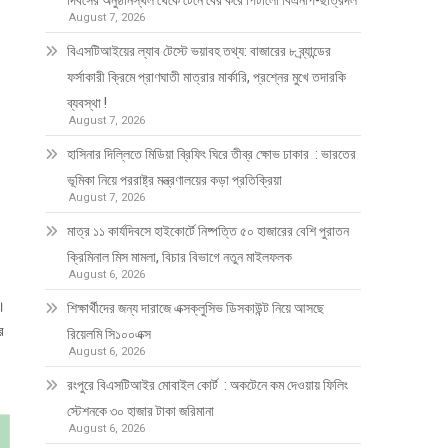
দিবসের অনুষ্ঠানস্থল থেকে টেনে বের করে পিটালো বিএনপি-ছাত্রদল
August 7, 2026
বিএসটিআইয়ের ল্যাব টেস্টে ভয়াবহ তথ্য: বাজারের ৮ ব্র্যান্ডের
ফর্সাকারী ক্রিমে প্রাণঘাতী মাত্রার মার্কারি, প্রশ্নের মুখে তদারকি
ব্যবস্থা !
August 7, 2026
হাসিনার দিল্লিতে মিডিয়া ব্রিফিং ঘিরে তীব্র ক্ষোভ ঢাকার : ভারতের
ভূমিকা নিয়ে পররাষ্ট্র মন্ত্রণালয়ের কড়া প্রতিক্রিয়া
August 7, 2026
মাত্র ১১ কার্যদিবসে হাইকোর্টে নিষ্পত্তি ৫০ হাজারের বেশি পুরাতন
ক্রিমিনাল মিস মামলা, বিচার বিভাগে নতুন মাইলফলক
August 6, 2026
ে।
শিক্ষার্থীদের জন্য দারাজে এক্সক্লুসিভ ডিসকাউন্ট নিয়ে আসছে
র
রিয়েলমি সি১০০এক্স
August 6, 2026
রংপুরে বিএসটিআইর মোবাইল কোর্ট : অকটেনে কম দেওয়ায় ফিলিং
স্টেশনকে ৩০ হাজার টাকা জরিমানা
August 6, 2026