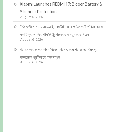
Xiaomi Launches REDMI 17: Bigger Battery &
Stronger Protection
August 6, 2026
দীর্ঘস্থায়ী ৭,৫০০ এমএএইচ ব্যাটারি এবং শক্তিশালী গরিলা গ্লাস
৭আই সুরক্ষা নিয়ে শাওমি উন্মোচন করল নতুন রেডমি ১৭
August 6, 2026
শরণখোলায় মাদক কারবারিদের গ্রেফতারের পর ওসির বিরুদ্ধে
ষড়যন্ত্রের প্রতিবাদে মানববন্ধন
August 6, 2026