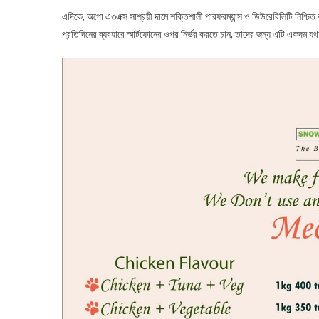
এদিকে, অপো এ৩এক্স সাশ্রয়ী দামে শক্তিশালী পারফরম্যান্স ও ডিউরেবিলিটি নিশ্চিত 
প্রতিদিনের ব্যবহারে স্মার্টফোনের ওপর নির্ভর করতে চান, তাদের জন্য এটি একদম যথা