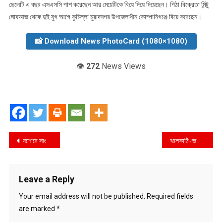
ছেলেটি এ বছর এসএসসি পাশ করেছেন আর মেয়েটিকে বিয়ে দিয়ে দিয়েছেন। পিঠা বিক্রেতা মিন্টু
ঘোষআজ থেকে দুই যুগ আগে কুমিল্লা মুরাদনগর উপজেলাধীন কোম্পানিগঞ্জে বিয়ে করেছেন।
📸 Download News PhotoCard (1080×1080)
👁️
272
News Views
Post
যশোরে সাংবাদিক শামছুর রহমানের হত্যাকারীরা আজ ও ধরাছোঁয়ার বাইরে ; আড়াই দশকে ও চিহ্নিত হয়নি প্রকৃত হত্যাকারীরা
ঝালকাঠি জেলার কমিউনিটি ক্লিনিক পর্যায়ে স্বাস্থ্য সেবাদানকারীদের (সিএইচসিপি) এনসিডি প্রশিক্ষণ
navigation
Leave a Reply
Your email address will not be published.
Required fields
are marked
*