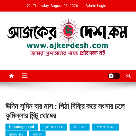
Skip
Thursday, August 06, 2026
Admin Login
to
content
আমরা প্রশাসনের পক্ষে প্রতিপক্ষ নই
উদিন সুদিন বার মাস : পিঠা বিক্রি করে সংসার চলে
কুমিল্লার মিন্টু ঘোষের
Uncategorized
গ্রাম বাংলার খবর
জীবন-যাপন
বিশেষ প্রতিবেদন
মানবিক খবর
সারাদেশ