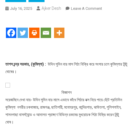
Ajker Desh
On
July 16, 2025
Leave A Comment
উদিন
সুদিন
বার
মাস
:
পিঠা
বিক্রি
করে
তাপস চন্দ্র সরকার, (কুমিল্লা) :
উদিন সুদিন বার মাস পিঠা বিক্রি করে সংসার চলে কুমিল্লার মিন্টু
সংসার
ঘোষের।
চলে
কুমিল্লার
মিন্টু
বিজ্ঞাপন
ঘোষের
সরেজমিনে দেখা যায়- উদিন সুদিন বার মাসে এভাবে কাঁধে পিঠার বক্স নিয়ে পায়ে হেঁটে প্রতিদিন
কুমিল্লা নগরীর চকবাজার, রাজগঞ্জ, ছাতিপট্টি, মনোহরপুর, কান্দিরপাড়, ঝাউতলা, পুলিশলাইন,
শাসনগাছা বাসস্ট্যান্ড ও আদালত প্রাঙ্গণে বিভিন্ন রকমের মুখরোচক পিঠা বিক্রি করেন মিন্টু
ঘোষ।