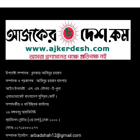
উপদেষ্টা সম্পাদক : খন্দকার আমিনুর রহমান
সম্পাদক ও প্রকাশক : আমিনুর রহমান বাদশাহ
আইন উপদেষ্টা : এস. এম. দৌলত -ই-খুদা
এ্যাডভোকেট বাংলাদেশ সুপ্রিম কোর্ট।
সম্পাদকীয় ও বাণিজ্যিক কার্যালয়
২৬ বঙ্গবন্ধু অ্যাভিনিউ
ব্যাভিলন সেন্টার (৩য় তলা),ঢাকা ১০০০।
ফোনঃ ০১৭১৫৮৮০২৭৭
সম্পাদক ইমেইল : arbadshah12@gmail.com