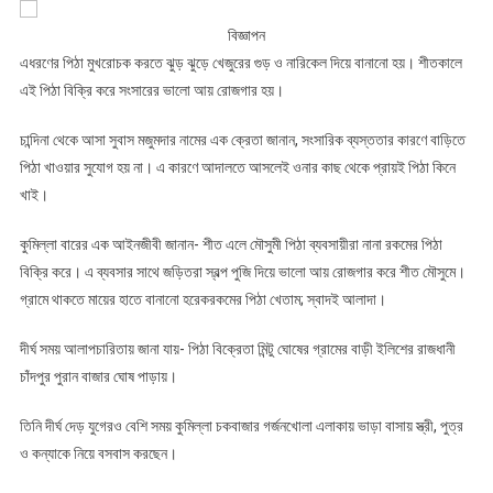
বিজ্ঞাপন
এধরণের পিঠা মুখরোচক করতে ঝুড় ঝুড়ে খেজুরের গুড় ও নারিকেল দিয়ে বানানো হয়। শীতকালে
এই পিঠা বিক্রি করে সংসারের ভালো আয় রোজগার হয়।
চান্দিনা থেকে আসা সুবাস মজুমদার নামের এক ক্রেতা জানান, সংসারিক ব্যস্ততার কারণে বাড়িতে
পিঠা খাওয়ার সুযোগ হয় না। এ কারণে আদালতে আসলেই ওনার কাছ থেকে প্রায়ই পিঠা কিনে
খাই।
কুমিল্লা বারের এক আইনজীবী জানান- শীত এলে মৌসুমী পিঠা ব্যবসায়ীরা নানা রকমের পিঠা
বিক্রি করে। এ ব্যবসার সাথে জড়িতরা স্বল্প পুজি দিয়ে ভালো আয় রোজগার করে শীত মৌসুমে।
গ্রামে থাকতে মায়ের হাতে বানানো হরেকরকমের পিঠা খেতাম; স্বাদই আলাদা।
দীর্ঘ সময় আলাপচারিতায় জানা যায়- পিঠা বিক্রেতা মিন্টু ঘোষের গ্রামের বাড়ী ইলিশের রাজধানী
চাঁদপুর পুরান বাজার ঘোষ পাড়ায়।
তিনি দীর্ঘ দেড় যুগেরও বেশি সময় কুমিল্লা চকবাজার গর্জনখোলা এলাকায় ভাড়া বাসায় স্ত্রী, পুত্র
ও কন্যাকে নিয়ে বসবাস করছেন।